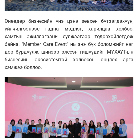
Өнөөдөр бизнесийн үнэ цэнэ зөвхөн бүтээгдэхүүн,
үйлчилгээнээс гадна мэдлэг, харилцаа холбоо,
хамтын ажиллагааны сүлжээгээр тодорхойлогдож
байна. "Member Care Event" нь энэ бүх боломжийг нэг
дор бүрдүүлж, шинээр элссэн гишүүдийг МҮХАҮТ-ын
бизнесийн экосистемтэй холбосон онцлох арга
хэмжээ боллоо.