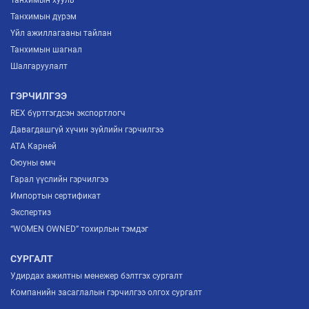
Танхимын хууль
Танхимын дүрэм
Үйл ажиллагааны тайлан
Танхимын шагнал
Шалгаруулалт
ГЭРЧИЛГЭЭ
REX бүртгэгдсэн экспортлогч
Давагдашгүй хүчин зүйлийн гэрчилгээ
ATA Карней
Оюуны өмч
Гарал үүслийн гэрчилгээ
Импортын сертификат
Экспертиз
“WOMEN OWNED” тохирлын тэмдэг
СУРГАЛТ
Удирдах ажилтны менежер бэлтгэх сургалт
Компанийн засаглалын гэрчилгээ олгох сургалт