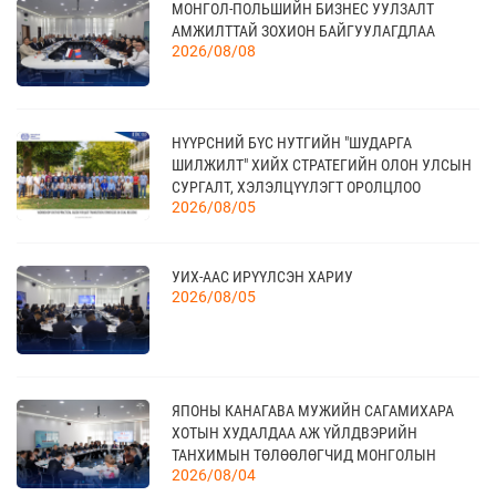
МОНГОЛ-ПОЛЬШИЙН БИЗНЕС УУЛЗАЛТ
17
“УЛААНБААТАР ТҮНШЛЭЛ 2026” ХҮНСНИЙ
АМЖИЛТТАЙ ЗОХИОН БАЙГУУЛАГДЛАА
САЛБАРЫН ОЛОН УЛСЫН ҮЗЭСГЭЛЭН
09 сар
2026/08/08
20
НҮҮРСНИЙ БҮС НУТГИЙН "ШУДАРГА
КАНАД УЛС - ТОРОНТО ХОТЫН БИЗНЕС АЯЛАЛ
ШИЛЖИЛТ" ХИЙХ СТРАТЕГИЙН ОЛОН УЛСЫН
09 сар
СУРГАЛТ, ХЭЛЭЛЦҮҮЛЭГТ ОРОЛЦЛОО
2026/08/05
21
УИХ-ААС ИРҮҮЛСЭН ХАРИУ
TEX+ VISION KOREA
10 сар
2026/08/05
04
“BAZAAR BERLIN 2026” ОЛОН УЛСЫН
ЯПОНЫ КАНАГАВА МУЖИЙН САГАМИХАРА
ҮЗЭСГЭЛЭН
11 сар
ХОТЫН ХУДАЛДАА АЖ ҮЙЛДВЭРИЙН
ТАНХИМЫН ТӨЛӨӨЛӨГЧИД МОНГОЛЫН
2026/08/04
ҮНДЭСНИЙ ХУДАЛДАА АЖ ҮЙЛДВЭРИЙН