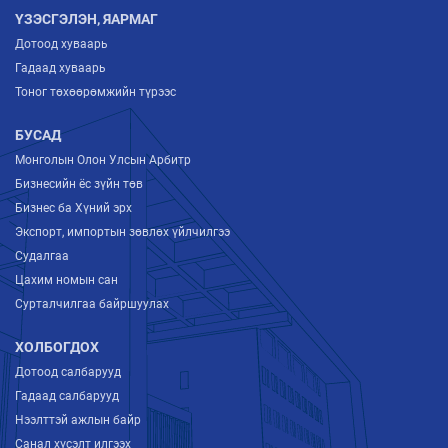
ҮЗЭСГЭЛЭН, ЯАРМАГ
Дотоод хуваарь
Гадаад хуваарь
Тоног төхөөрөмжийн түрээс
БУСАД
Монголын Олон Улсын Арбитр
Бизнесийн ёс зүйн төв
Бизнес ба Хүний эрх
Экспорт, импортын зөвлөх үйлчилгээ
Судалгаа
Цахим номын сан
Сурталчилгаа байршуулах
ХОЛБОГДОХ
Дотоод салбарууд
Гадаад салбарууд
Нээлттэй ажлын байр
Санал хүсэлт илгээх