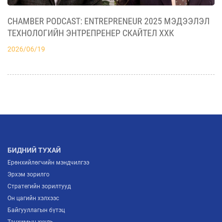
БАЙГУУЛЛАГЫН ХУДАЛДАА ЭДИЙН ЗАСГИЙН
СУРГУУЛИЙН МОНГОЛ ДАХЬ ТӨЛӨӨЛӨГЧИЙН
CHAMBER PODCAST: ENTREPRENEUR 2025 МЭДЭЭЛЭЛ
2026/07/06
БАЙГУУЛЛАГАТАЙ ХАМТЫН АЖИЛЛААГАА
ТЕХНОЛОГИЙН ЭНТРЕПРЕНЕР СКАЙТЕЛ ХХК
ЭХЛҮҮЛНЭ
2026/06/19
МҮХАҮТ ШИНЭЭР ЭЛССЭН ГИШҮҮДДЭЭ
ГИШҮҮНЧЛЭЛИЙН ГЭРЧИЛГЭЭ ГАРДУУЛЖ,
БИЗНЕСИЙН ХАМТЫН АЖИЛЛАГААНЫ ШИНЭ
2026/07/03
БОЛОМЖУУДЫГ НЭЭЛЭЭ
АЖ ҮЙЛДВЭРИЙН САЛБАРЫН ИРЭЭДҮЙГ
ТОДОРХОЙЛОХ “ITP FORUM-2026” ЗОХИОН
БАЙГУУЛАГДЛАА
2026/07/03
БИДНИЙ ТУХАЙ
Ерөнхийлөгчийн мэндчилгээ
Эрхэм зорилго
Стратегийн зорилтууд
Он цагийн хэлхээс
Байгууллагын бүтэц