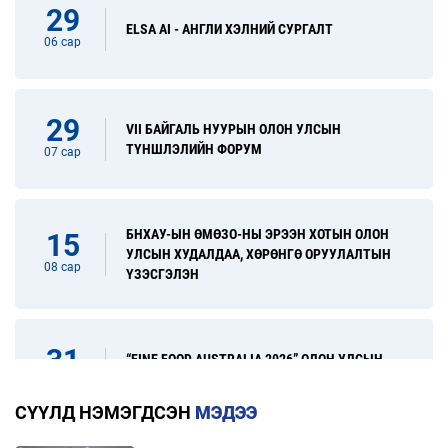
29
ELSA AI - АНГЛИ ХЭЛНИЙ СУРГАЛТ
06 сар
29
VII БАЙГАЛЬ НУУРЫН ОЛОН УЛСЫН
ТҮНШЛЭЛИЙН ФОРУМ
07 сар
БНХАУ-ЫН ӨМӨЗО-НЫ ЭРЭЭН ХОТЫН ОЛОН
15
УЛСЫН ХУДАЛДАА, ХӨРӨНГӨ ОРУУЛАЛТЫН
08 сар
ҮЗЭСГЭЛЭН
31
“FINE FOOD AUSTRALIA 2026” ОЛОН УЛСЫН
ХҮНСНИЙ САЛБАРЫН ҮЗЭСГЭЛЭН
08 сар
СҮҮЛД НЭМЭГДСЭН
МЭДЭЭ