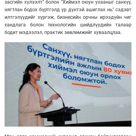
засгийн хүлээлт" болон "Хиймэл оюун ухааныг санхүү,
нягтлан бодох бүртгэлд үр дүнтэй ашиглах нь" сэдэвт
илтгэлүүдийг хүргэж, бизнесийн орчны ирээдүйн чиг
хандлага болон технологийн шийдлүүдийн талаар
бодит мэдээлэл, практик зөвлөмжийг хуваалцлаа.