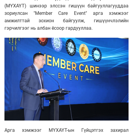
(МҮХАҮТ) шинээр элссэн гишүүн байгууллагууддаа
зориулсан "Member Care Event" арга хэмжээг
амжилттай зохион байгуулж, гишүүнчлэлийн
гэрчилгээг нь албан ёсоор гардууллаа.
Арга хэмжээг МҮХАҮТ-ын Гүйцэтгэх захирал