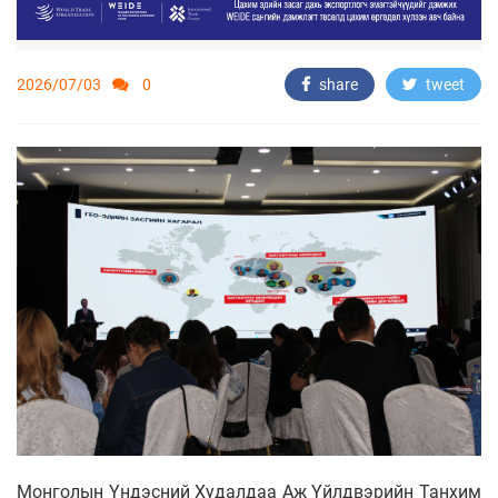
2026/07/03
0
share
tweet
Монголын Үндэсний Худалдаа Аж Үйлдвэрийн Танхим