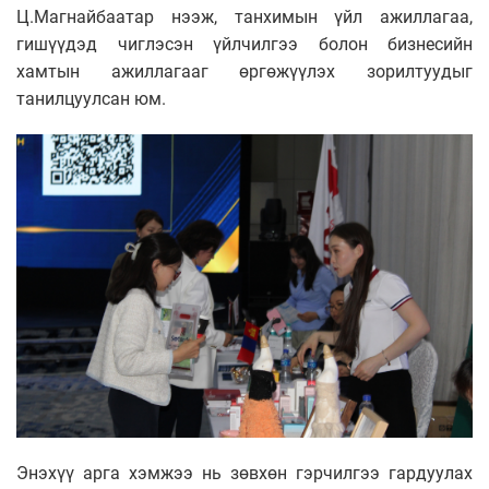
Ц.Магнайбаатар нээж, танхимын үйл ажиллагаа,
гишүүдэд чиглэсэн үйлчилгээ болон бизнесийн
хамтын ажиллагааг өргөжүүлэх зорилтуудыг
танилцуулсан юм.
Энэхүү арга хэмжээ нь зөвхөн гэрчилгээ гардуулах