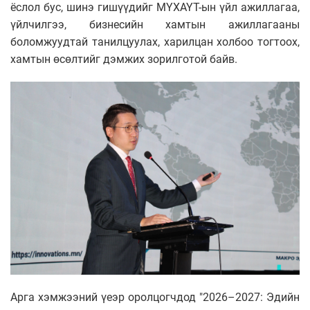
ёслол бус, шинэ гишүүдийг МҮХАҮТ-ын үйл ажиллагаа,
үйлчилгээ, бизнесийн хамтын ажиллагааны
боломжуудтай танилцуулах, харилцан холбоо тогтоох,
хамтын өсөлтийг дэмжих зорилготой байв.
Арга хэмжээний үеэр оролцогчдод "2026–2027: Эдийн