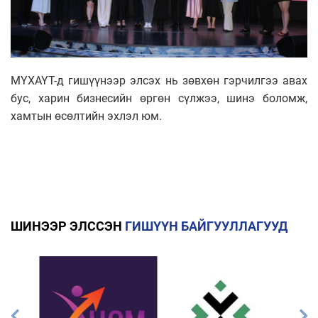
МҮХАҮТ-д гишүүнээр элсэх нь зөвхөн гэрчилгээ авах
бус, харин бизнесийн өргөн сүлжээ, шинэ боломж,
хамтын өсөлтийн эхлэл юм.
ШИНЭЭР ЭЛССЭН
ГИШҮҮН БАЙГУУЛЛАГУУД