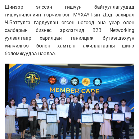
Шинээр элссэн гишүүн байгууллагуудад
гишүүнчлэлийн гэрчилгээг МҮХАҮТ-ын Дэд захирал
Ч.Баттулга гардуулан өгсөн бөгөөд энэ үеэр олон
салбарын бизнес эрхлэгчид B2B Networking
уулзалтаар харилцан танилцаж, бүтээгдэхүүн
үйлчилгээ болон хамтын ажиллагааны шинэ
боломжуудаа нээлээ.