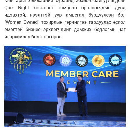
Мөн арга хэмжээний хүрээнд зохион байгуулагдсан
Quiz Night хөгжөөнт тэмцээн оролцогчдын дунд
идэвхтэй, нээлттэй уур амьсгал бүрдүүлсэн бол
"Women Owned" тохирлын гэрчилгээ гардуулах ёслол
эмэгтэй бизнес эрхлэгчдийг дэмжих бодлогын нэг
илэрхийлэл болж өнгөрөв.