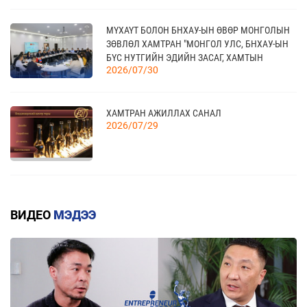
ТАНХИМД ЗОЧЛОВ
КАНАД УЛСАД ЗОХИОН БАЙГУУЛАГДАХ
23
CANADIAN WESTERN AGRIBITION ХӨДӨӨ АЖ
11 сар
МҮХАҮТ БОЛОН БНХАУ-ЫН ӨВӨР МОНГОЛЫН
АХУЙН САЛБАРЫН ҮЗЭСГЭЛЭН
ЗӨВЛӨЛ ХАМТРАН "МОНГОЛ УЛС, БНХАУ-ЫН
БҮС НУТГИЙН ЭДИЙН ЗАСАГ, ХАМТЫН
2026/07/30
АЖИЛЛАГААНЫ УУЛЗАЛТ"-ЫГ ЗОХИОН
БАЙГУУЛЛАА
ХАМТРАН АЖИЛЛАХ САНАЛ
2026/07/29
ГАРАЛ ҮҮСЛИЙН ДҮРМИЙН ДЭЛГЭРЭНГҮЙ
2026/07/20
ВИДЕО
МЭДЭЭ
КВОТТОЙ БОЛОН БУУРУУЛСАН ТАРИФТАЙ
БАРААНЫ ЖАГСААЛТ
2026/07/20