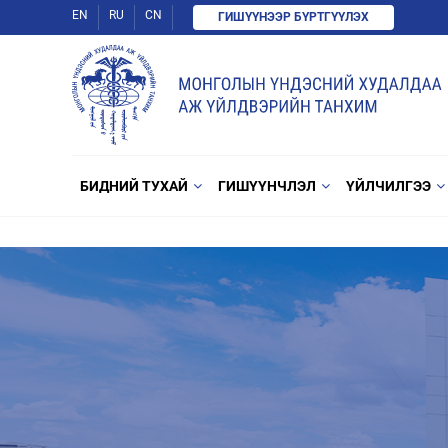
EN
RU
CN
ГИШҮҮНЭЭР БҮРТГҮҮЛЭХ
БИДНИЙ ТУХАЙ
ГИШҮҮНЧЛЭЛ
ҮЙЛЧИЛГЭЭ