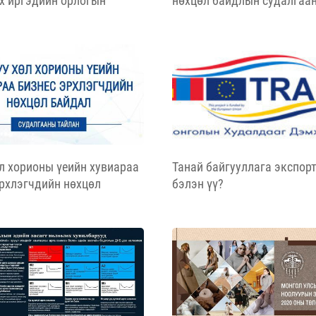
х иргэдийн орлогын
нөхцөл байдлын судалгаан
тийн судалгааны дүн
л хорионы үеийн хувиараа
Танай байгууллага экспор
эрхлэгчдийн нөхцөл
бэлэн үү?
 судалгааны тайлан