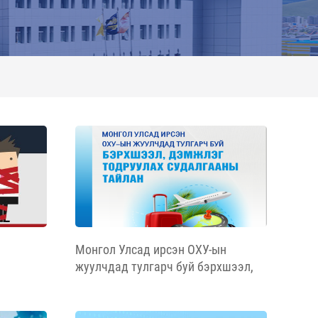
Монгол Улсад ирсэн ОХУ-ын
жуулчдад тулгарч буй бэрхшээл,
дэмжлэг судалгааны тайлан