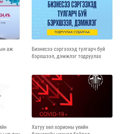
ын аж
Бизнесээ сэргээхэд тулгарч буй
бэрхшээл, дэмжлэг тодруулах
л ажлын
судалгааны тайлан
ийн
Хатуу хөл хорионы үеийн