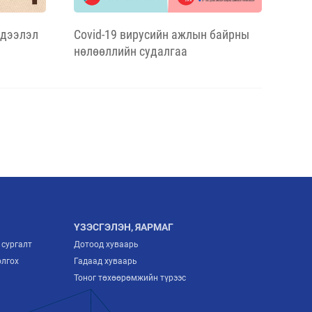
эдээлэл
Covid-19 вирусийн ажлын байрны
нөлөөллийн судалгаа
ҮЗЭСГЭЛЭН, ЯАРМАГ
 сургалт
Дотоод хуваарь
олгох
Гадаад хуваарь
Тоног төхөөрөмжийн түрээс