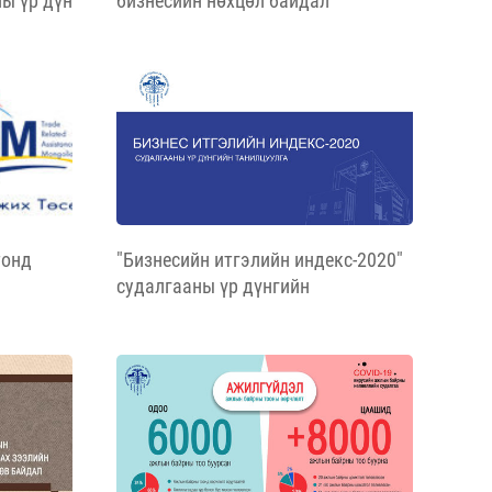
ы үр дүн
бизнесийн нөхцөл байдал
судалгааны тайлан
тонд
"Бизнесийн итгэлийн индекс-2020"
судалгааны үр дүнгийн
танилцуулга