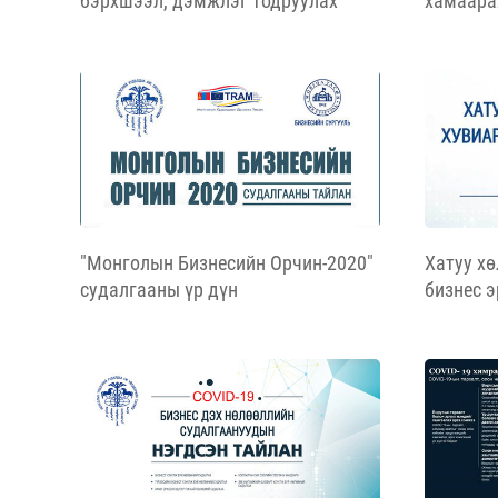
бэрхшээл, дэмжлэг тодруулах
хамаара
судалгааны тайлан
өөрчлөл
"Монголын Бизнесийн Орчин-2020"
Хатуу хө
судалгааны үр дүн
бизнес 
байдлын