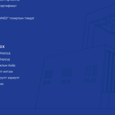
сертификат
NED” тохирлын тэмдэг
ОХ
лбарууд
барууд
ажлын байр
лт илгээх
суулт хариулт
рих