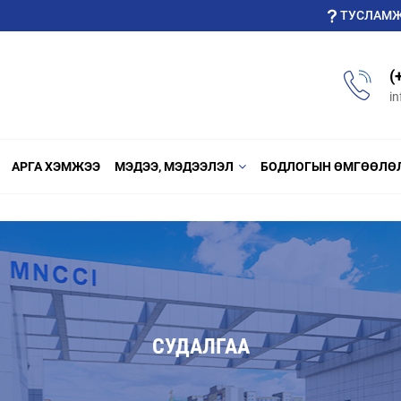
ТУСЛАМ
(
i
АРГА ХЭМЖЭЭ
МЭДЭЭ, МЭДЭЭЛЭЛ
БОДЛОГЫН ӨМГӨӨЛӨ
СУДАЛГАА