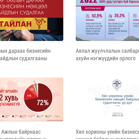
лын дараах бизнесийн
Аялал жуулчлалын салбар
байдлын судалгааны
ахуйн нэгжүүдийн орлого
дунджаар 76% буурсан бо
байр 63%-иар хорогджээ
: Ажлын байрнаас
Хөл хорионы үеийн бизнес