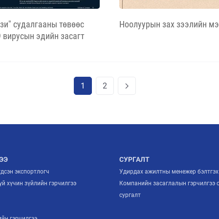
зи" судалгааны төвөөс
Ноолуурын зах зээлийн м
 вирусын эдийн засагт
буй нөлөөллийг тооцоолсон
1
2
ЭЭ
СУРГАЛТ
гдсэн экспортлогч
Удирдах ажилтны менежер бэлтгэх
й хүчин зүйлийн гэрчилгээ
Компанийн засаглалын гэрчилгээ 
й
сургалт
ийн гэрчилгээ