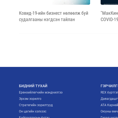
Ковид-19-ийн бизнест нөлөөлж буй
"МакКин
судалгааны нэгдсэн тайлан
COVID-19
үзүүлж 
байна
БИДНИЙ ТУХАЙ
ГЭРЧИЛГ
Ерөнхийлөгчийн мэндчилгээ
REX бүртгэ
Эрхэм зорилго
Давагдашгү
Стратегийн зорилтууд
ATA Карне
Он цагийн хэлхээс
Оюуны өмч
Байгууллагын бүтэц
Гарал үүсл