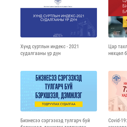
Хүнд суртлын индекс - 2021
Цар тах
судалгааны үр дүн
нөхцөл 
тайлан
Бизнесээ сэргээхэд тулгарч буй
Covid-19