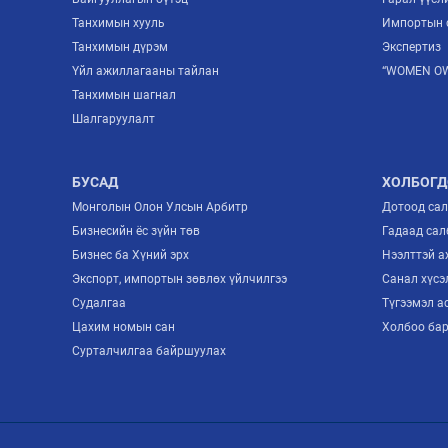
Танхимын хууль
Импортын 
Танхимын дүрэм
Экспертиз
Үйл ажиллагааны тайлан
“WOMEN OW
Танхимын шагнал
Шалгаруулалт
БУСАД
ХОЛБОГД
Монголын Олон Улсын Арбитр
Дотоод са
Бизнесийн ёс зүйн төв
Гадаад сал
Бизнес ба Хүний эрх
Нээлттэй 
Экспорт, импортын зөвлөх үйлчилгээ
Санал хүсэ
Судалгаа
Түгээмэл а
Цахим номын сан
Холбоо ба
Сурталчилгаа байршуулах