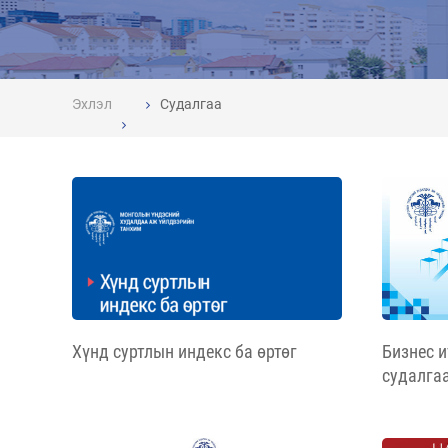
Эхлэл
Судалгаа
Хүнд суртлын индекс ба өртөг
Бизнес и
судалга