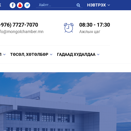
Ж
НЭВТРЭХ
+976) 7727-7070
08:30 - 17:30
nfo@mongolchamber.mn
Ажлын цаг
Л
ТӨСӨЛ, ХӨТӨЛБӨР
ГАДААД ХУДАЛДАА