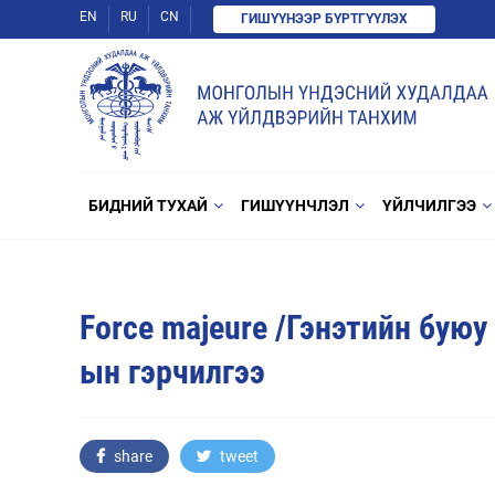
EN
RU
CN
ГИШҮҮНЭЭР БҮРТГҮҮЛЭХ
БИДНИЙ ТУХАЙ
ГИШҮҮНЧЛЭЛ
ҮЙЛЧИЛГЭЭ
Force majeure /Гэнэтийн буюу
ын гэрчилгээ
share
tweet