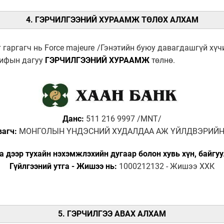
4. ГЭРЧИЛГЭЭНИЙ ХУРААМЖ ТӨЛӨХ АЛХАМ
гаргагч нь Force majeure /Гэнэтийн буюу давагдашгүй хүчи
рифын дагуу
ГЭРЧИЛГЭЭНИЙ ХУРААМЖ
төлнө.
Данс:
511 216 9997 /MNT/
вагч:
МОНГОЛЫН ҮНДЭСНИЙ ХУДАЛДАА АЖ ҮЙЛДВЭРИЙН
га дээр тухайн нэхэмжлэхийн дугаар болон хувь хүн, байгу
Гүйлгээний утга - Жишээ нь:
1000212132 - Жишээ ХХК
5. ГЭРЧИЛГЭЭ АВАХ АЛХАМ