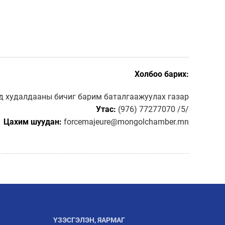
Холбоо барих:
д худалдааны бичиг барим баталгаажуулах газар
Утас:
(976) 77277070 /5/
Цахим шуудан:
forcemajeure@mongolchamber.mn
ҮЗЭСГЭЛЭН, ЯАРМАГ