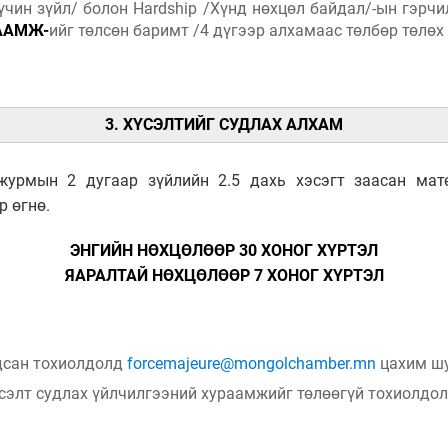
хүчин зүйл/ болон Hardship /Хүнд нөхцөл байдал/-ын гэр
ААМЖ-
ийг төлсөн баримт /4 дүгээр алхамаас төлбөр төлөх
3. ХҮСЭЛТИЙГ СУДЛАХ АЛХАМ
журмын 2 дугаар зүйлийн 2.5 дахь хэсэгт заасан мат
р өгнө.
ЭНГИЙН НӨХЦӨЛӨӨР 30 ХОНОГ ХҮРТЭЛ
ЯАРАЛТАЙ НӨХЦӨЛӨӨР 7 ХОНОГ ХҮРТЭЛ
дсан тохиолдолд
forcemajeure@mongolchamber.mn
цахим шу
үсэлт судлах үйлчилгээний хураамжийг төлөөгүй тохиолдол