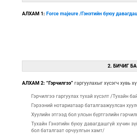
АЛХАМ 1:
Force majeure /Гэнэтийн буюу давагда
2. БИЧИГ 
АЛХАМ 2: “Гэрчилгээ”
гаргуулахыг хүсэгч хувь х
Гэрчилгээ гаргуулах тухай хүсэлт /Тухайн б
Гэрээний нотариатаар баталгаажуулсан хуул
Хуулийн этгээд бол улсын бүртгэлийн гэрчил
Тухайн Гэнэтийн буюу давагдашгүй хүчин зү
бол баталгаат орчуулгын хамт/