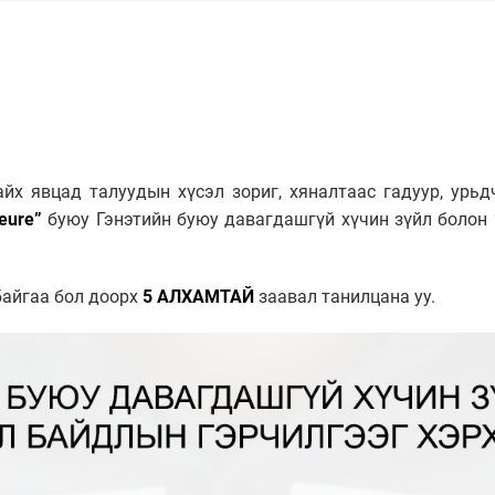
айх явцад талуудын хүсэл зориг, хяналтаас гадуур, урь
eure”
буюу Гэнэтийн буюу давагдашгүй хүчин зүйл болон
байгаа бол доорх
5 АЛХАМТАЙ
заавал танилцана уу.