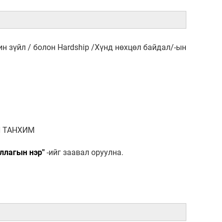
н зүйл / болон Hardship /Хүнд нөхцөл байдал/-ын
 ТАНХИМ
уллагын нэр"
-ийг заавал оруулна.