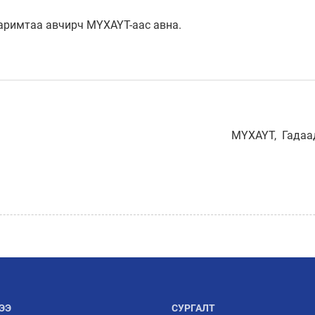
баримтаа авчирч МҮХАҮТ-аас авна.
МҮХАҮТ, Гадаа
ЭЭ
СУРГАЛТ