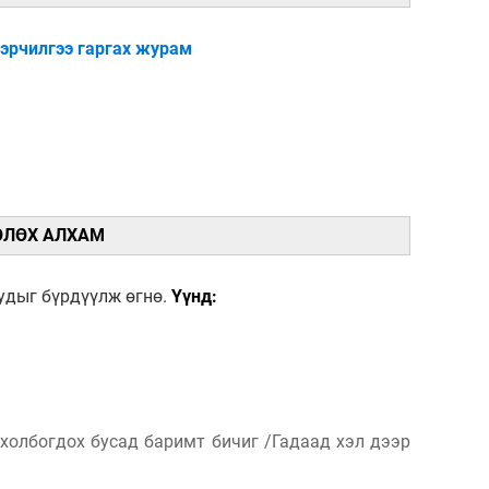
гэрчилгээ гаргах журам
ӨЛӨХ АЛХАМ
уудыг бүрдүүлж өгнө.
Үүнд:
холбогдох бусад баримт бичиг /Гадаад хэл дээр