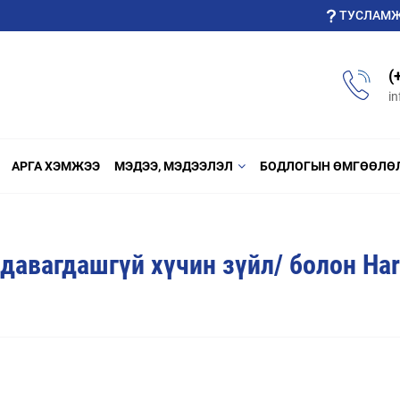
ТУСЛАМ
(
i
АРГА ХЭМЖЭЭ
МЭДЭЭ, МЭДЭЭЛЭЛ
БОДЛОГЫН ӨМГӨӨЛӨ
 давагдашгүй хүчин зүйл/ болон Ha