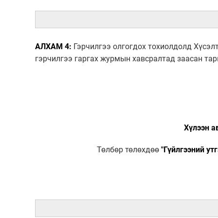
АЛХАМ 4:
Гэрчилгээ олгогдох тохиолдолд Хүсэлт 
гэрчилгээ гаргах журмын хавсралтад заасан та
Хүлээн а
Төлбөр төлөхдөө
"Гүйлгээний ут