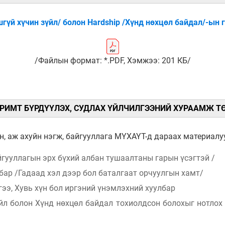
шгүй хүчин зүйл/ болон Hardship /Хүнд нөхцөл байдал/-ын 
/Файлын формат: *.PDF, Хэмжээ: 201 КБ/
БАРИМТ БҮРДҮҮЛЭХ, СУДЛАХ ҮЙЛЧИЛГЭЭНИЙ ХУРААМЖ Т
үн, аж ахуйн нэгж, байгууллага МҮХАҮТ-д дараах материал
айгууллагын эрх бүхий албан тушаалтаны гарын үсэгтэй /
бар /Гадаад хэл дээр бол баталгаат орчуулгын хамт/
гээ, Хувь хүн бол иргэний үнэмлэхний хуулбар
йл болон Хүнд нөхцөл байдал тохиолдсон болохыг нотлох 