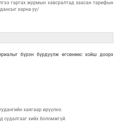
чилгээ гаргах журмын хавсралтад заасан тарифын
 дансыг харна уу/
ериалыг бүрэн бүрдүүлж өгсөнөөс хойш доорх
удангийн хаягаар ирүүлнэ.
д судалгааг хийх боломжгүй.