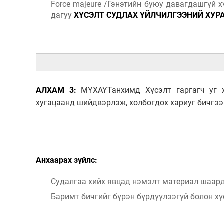
Force majeure /Гэнэтийн буюу давагдашгүй 
дагуу
ХҮСЭЛТ СУДЛАХ ҮЙЛЧИЛГЭЭНИЙ ХУР
АЛХАМ 3:
МҮХАҮТанхимд Хүсэлт гаргагч уг 
хугацаанд
шийдвэрлэж, холбогдох хариуг бичгээ
Анхаарах зүйлс:
Судалгаа хийх явцад нэмэлт материал шаар
Баримт бичгийг бүрэн бүрдүүлээгүй болон х