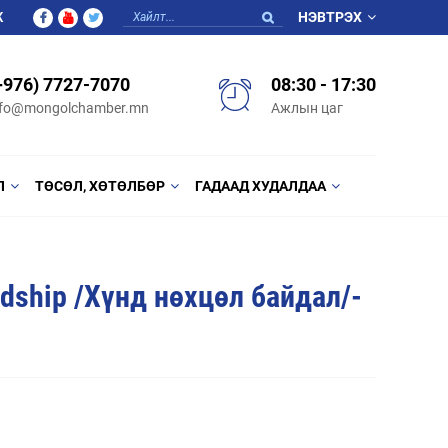
Ж
НЭВТРЭХ
+976) 7727-7070
08:30 - 17:30
nfo@mongolchamber.mn
Ажлын цаг
Л
ТӨСӨЛ, ХӨТӨЛБӨР
ГАДААД ХУДАЛДАА
rdship /Хүнд нөхцөл байдал/-