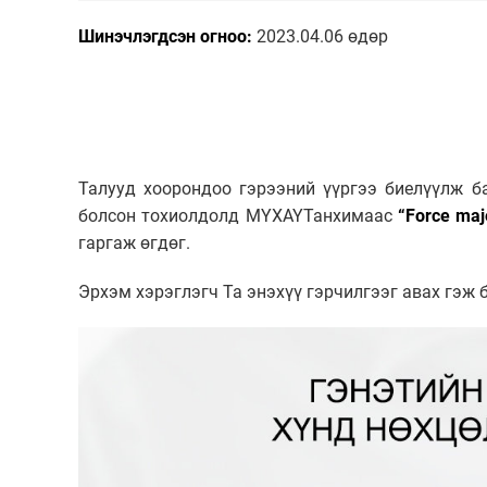
Шинэчлэгдсэн огноо:
2023.04.06 өдөр
Талууд хоорондоо гэрээний үүргээ биелүүлж б
болсон тохиолдолд МҮХАҮТанхимаас
“Force maj
гаргаж өгдөг.
Эрхэм хэрэглэгч Та энэхүү гэрчилгээг авах гэж 