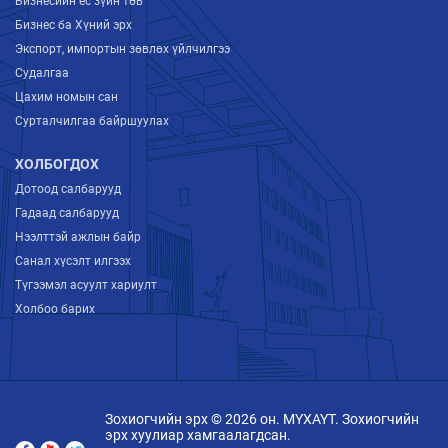
Бизнесийн ёс зүйн төв
Бизнес ба Хүний эрх
Экспорт, импортын зөвлөх үйлчилгээ
Судалгаа
Цахим номын сан
Сурталчилгаа байршуулах
ХОЛБОГДОХ
Дотоод салбарууд
Гадаад салбарууд
Нээлттэй ажлын байр
Санал хүсэлт илгээх
Түгээмэл асуулт хариулт
Холбоо барих
Зохиогчийн эрх © 2026 он. МҮХАҮТ. Зохиогчийн
эрх хуулиар хамгаалагдсан.