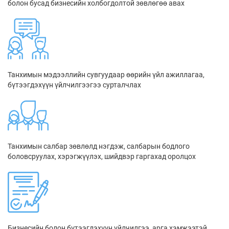
болон бусад бизнесийн холбогдолтой зөвлөгөө авах
Танхимын мэдээллийн сувгуудаар өөрийн үйл ажиллагаа,
бүтээгдэхүүн үйлчилгээгээ сурталчлах
Танхимын салбар зөвлөлд нэгдэж, салбарын бодлого
боловсруулах, хэрэгжүүлэх, шийдвэр гаргахад оролцох
Бизнесийн болон бүтээгдэхүүн үйлчилгээ, арга хэмжээтэй