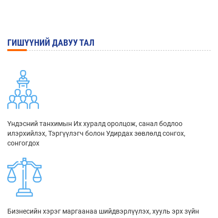
ГИШҮҮНИЙ ДАВУУ ТАЛ
Үндэсний танхимын Их хуралд оролцож, санал бодлоо
илэрхийлэх, Тэргүүлэгч болон Удирдах зөвлөлд сонгох,
сонгогдох
Бизнесийн хэрэг маргаанаа шийдвэрлүүлэх, хууль эрх зүйн