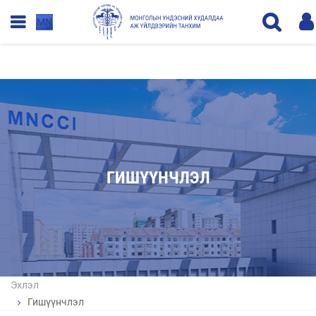
MN
ГИШҮҮНЧЛЭЛ
Эхлэл
Гишүүнчлэл