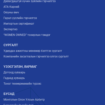
Давагдашгүй хүчин зүйлийн гэрчилгээ
ATA Карней
Оюуны өмч
Гарал үүслийн гэрчилгээ
Импортын сертификат
Экспертиз
“WOMEN OWNED” тохирлын тэмдэг
СУРГАЛТ
Удирдах ажилтны менежер бэлтгэх сургалт
Компанийн засаглалын гэрчилгээ олгох сургалт
ҮЗЭСГЭЛЭН, ЯАРМАГ
Дотоод хуваарь
Гадаад хуваарь
Тоног төхөөрөмжийн түрээс
БУСАД
Монголын Олон Улсын Арбитр