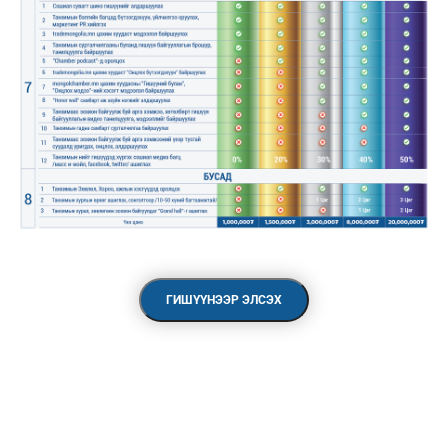
ГИШҮҮНЭЭР ЭЛСЭХ