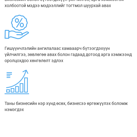
холбоотой мэдээ мэдээллийг тогтмол шуурхай авах
Гишүүнчлэлийн ангилалаас хамааарч бүтээгдэхүүн
үйлчилгээ, зөвлөгөө авах болон гадаад дотоод арга хэмжээнд
оролцохдоо хөнгөлөлт эдлэх
Таны бизнесийн нэр хүнд өсөх, бизнесээ өргөжүүлэх боломж
нэмэгдэх