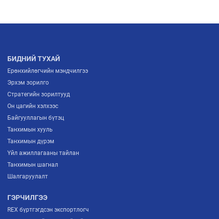
БИДНИЙ ТУХАЙ
Ерөнхийлөгчийн мэндчилгээ
Эрхэм зорилго
Стратегийн зорилтууд
Он цагийн хэлхээс
Байгууллагын бүтэц
Танхимын хууль
Танхимын дүрэм
Үйл ажиллагааны тайлан
Танхимын шагнал
Шалгаруулалт
ГЭРЧИЛГЭЭ
REX бүртгэгдсэн экспортлогч