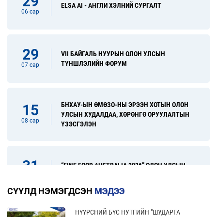
29
ELSA AI - АНГЛИ ХЭЛНИЙ СУРГАЛТ
06 сар
29
VII БАЙГАЛЬ НУУРЫН ОЛОН УЛСЫН
ТҮНШЛЭЛИЙН ФОРУМ
07 сар
БНХАУ-ЫН ӨМӨЗО-НЫ ЭРЭЭН ХОТЫН ОЛОН
15
УЛСЫН ХУДАЛДАА, ХӨРӨНГӨ ОРУУЛАЛТЫН
08 сар
ҮЗЭСГЭЛЭН
31
“FINE FOOD AUSTRALIA 2026” ОЛОН УЛСЫН
ХҮНСНИЙ САЛБАРЫН ҮЗЭСГЭЛЭН
08 сар
СҮҮЛД НЭМЭГДСЭН
МЭДЭЭ
НҮҮРСНИЙ БҮС НУТГИЙН "ШУДАРГА