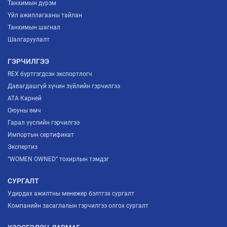
Танхимын дүрэм
Үйл ажиллагааны тайлан
Танхимын шагнал
Шалгаруулалт
ГЭРЧИЛГЭЭ
REX бүртгэгдсэн экспортлогч
Давагдашгүй хүчин зүйлийн гэрчилгээ
ATA Карней
Оюуны өмч
Гарал үүслийн гэрчилгээ
Импортын сертификат
Экспертиз
“WOMEN OWNED” тохирлын тэмдэг
СУРГАЛТ
Удирдах ажилтны менежер бэлтгэх сургалт
Компанийн засаглалын гэрчилгээ олгох сургалт