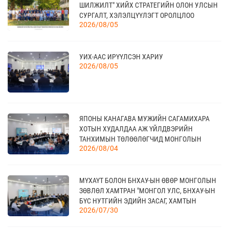
17
“УЛААНБААТАР ТҮНШЛЭЛ 2026” ХҮНСНИЙ
ШИЛЖИЛТ" ХИЙХ СТРАТЕГИЙН ОЛОН УЛСЫН
САЛБАРЫН ОЛОН УЛСЫН ҮЗЭСГЭЛЭН
09 сар
СУРГАЛТ, ХЭЛЭЛЦҮҮЛЭГТ ОРОЛЦЛОО
2026/08/05
18
УИХ-ААС ИРҮҮЛСЭН ХАРИУ
МОНГОЛЫН АРБИТРЫН ӨДӨР - 2026
2026/08/05
09 сар
20
ЯПОНЫ КАНАГАВА МУЖИЙН САГАМИХАРА
КАНАД УЛС - ТОРОНТО ХОТЫН БИЗНЕС АЯЛАЛ
09 сар
ХОТЫН ХУДАЛДАА АЖ ҮЙЛДВЭРИЙН
ТАНХИМЫН ТӨЛӨӨЛӨГЧИД МОНГОЛЫН
2026/08/04
ҮНДЭСНИЙ ХУДАЛДАА АЖ ҮЙЛДВЭРИЙН
ТАНХИМД ЗОЧЛОВ
21
TEX+ VISION KOREA
МҮХАҮТ БОЛОН БНХАУ-ЫН ӨВӨР МОНГОЛЫН
10 сар
ЗӨВЛӨЛ ХАМТРАН "МОНГОЛ УЛС, БНХАУ-ЫН
БҮС НУТГИЙН ЭДИЙН ЗАСАГ, ХАМТЫН
2026/07/30
АЖИЛЛАГААНЫ УУЛЗАЛТ"-ЫГ ЗОХИОН
БАЙГУУЛЛАА
04
“BAZAAR BERLIN 2026” ОЛОН УЛСЫН