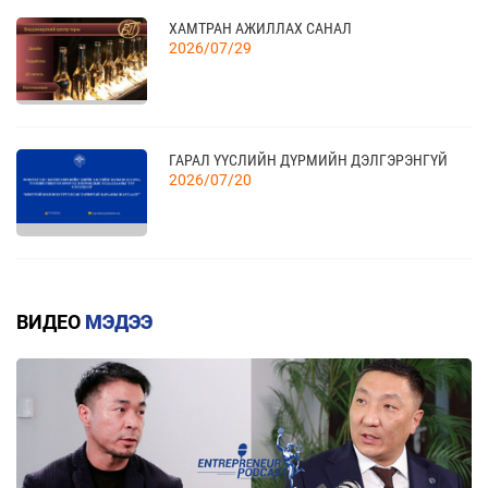
ҮЗЭСГЭЛЭН
11 сар
ХАМТРАН АЖИЛЛАХ САНАЛ
2026/07/29
КАНАД УЛСАД ЗОХИОН БАЙГУУЛАГДАХ
23
CANADIAN WESTERN AGRIBITION ХӨДӨӨ АЖ
АХУЙН САЛБАРЫН ҮЗЭСГЭЛЭНД ОРОЛЦОХЫГ
11 сар
ГАРАЛ ҮҮСЛИЙН ДҮРМИЙН ДЭЛГЭРЭНГҮЙ
УРЬЖ БАЙНА.
2026/07/20
КВОТТОЙ БОЛОН БУУРУУЛСАН ТАРИФТАЙ
БАРААНЫ ЖАГСААЛТ
ВИДЕО
МЭДЭЭ
2026/07/20
ЕАЭЗХ, ТҮҮНИЙ ГИШҮҮН ОРНУУДААС МОНГОЛ
УЛС РУУ ХӨНГӨЛТТЭЙ ТАРИФААР
ИМПОРТЛОХ 367 БАРААНЫ ЖАГСААЛТ
2026/07/20