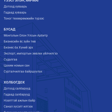
ҮЗЭСГЭЛЭН, ЯАРМАГ
Дотоод хуваарь
Гадаад хуваарь
Тоног төхөөрөмжийн түрээс
БУСАД
Монголын Олон Улсын Арбитр
Бизнесийн ёс зүйн төв
Бизнес ба Хүний эрх
Экспорт, импортын зөвлөх үйлчилгээ
Судалгаа
Цахим номын сан
Сурталчилгаа байршуулах
ХОЛБОГДОХ
Дотоод салбарууд
Гадаад салбарууд
Нээлттэй ажлын байр
Санал хүсэлт илгээх