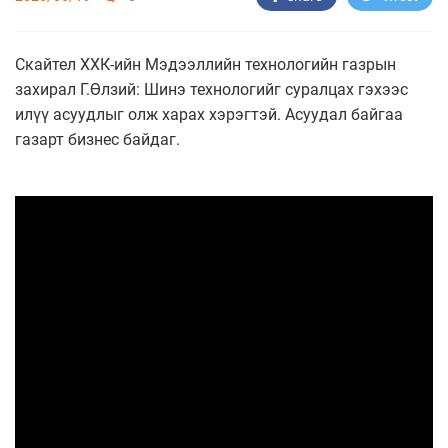
Скайтел ХХК-ийн Мэдээллийн технологийн газрын
захирал Г.Өлзий: Шинэ технологийг суралцах гэхээс
илүү асуудлыг олж харах хэрэгтэй. Асуудал байгаа
газарт бизнес байдаг.