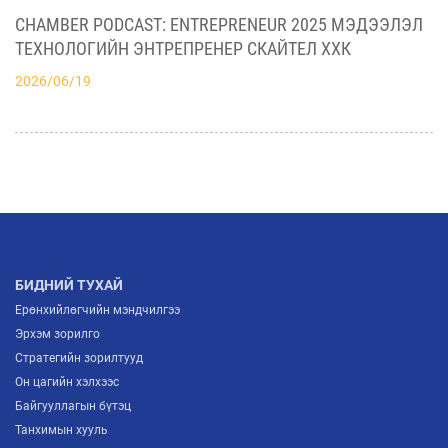
БИЗНЕСИЙН ХАМТЫН АЖИЛЛАГААНЫ ШИНЭ
CHAMBER PODCAST: ENTREPRENEUR 2025 МЭДЭЭЛЭЛ
2026/07/03
БОЛОМЖУУДЫГ НЭЭЛЭЭ
ТЕХНОЛОГИЙН ЭНТРЕПРЕНЕР СКАЙТЕЛ ХХК
2026/06/19
АЖ ҮЙЛДВЭРИЙН САЛБАРЫН ИРЭЭДҮЙГ
ТОДОРХОЙЛОХ “ITP FORUM-2026” ЗОХИОН
БАЙГУУЛАГДЛАА
2026/07/03
МОНГОЛЫН ҮНДЭСНИЙ ҮЙЛДВЭРЛЭГЧИД
ЕВРОПТ ГАРАХ ШИНЭ ГАРЦ НЭЭГДЛЭЭ
2026/07/02
БИДНИЙ ТУХАЙ
Ерөнхийлөгчийн мэндчилгээ
Эрхэм зорилго
Стратегийн зорилтууд
Он цагийн хэлхээс
Байгууллагын бүтэц
Танхимын хууль