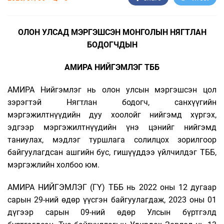
ОЛОН УЛСАД МЭРГЭШСЭН МОНГОЛЫН НЯГТЛАН
БОДОГЧДЫН
АМИРА НИЙГЭМЛЭГ ТББ
АМИРА Нийгэмлэг нь олон улсын мэргэшсэн цол
зэрэгтэй Нягтлан бодогч, санхүүгийн
мэргэжилтнүүдийн дуу хоолойг нийгэмд хүргэх,
эдгээр мэргэжилтнүүдийн үнэ цэнийг нийгэмд
таниулах, мэдлэг туршлага солилцох зорилгоор
байгуулагдсан ашгийн бус, гишүүддээ үйлчилдэг ТББ,
мэргэжлийн холбоо юм.
АМИРА НИЙГЭМЛЭГ (ГҮ) ТББ нь 2022 оны 12 дугаар
сарын 29-ний өдөр үүсгэн байгуулагдаж, 2023 оны 01
дүгээр сарын 09-ний өдөр Улсын бүртгэлд