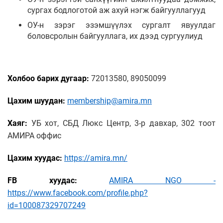
сургах бодлоготой аж ахуй нэгж байгууллагууд
ОУ-н зэрэг эзэмшүүлэх сургалт явуулдаг
боловсролын байгууллага, их дээд сургуулиуд
Холбоо барих дугаар:
72013580, 89050099
Цахим шуудан:
membership@amira.mn
Хаяг:
УБ хот, СБД Люкс Центр, 3-р давхар, 302 тоот
АМИРА оффис
Цахим хуудас:
https://amira.mn/
FB хуудас:
AMIRA NGO -
https://www.facebook.com/profile.php?
id=100087329707249