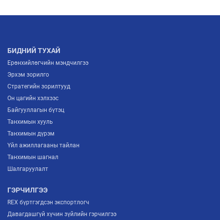
АЖ ҮЙЛДВЭРИЙН САЛБАРЫН ИРЭЭДҮЙГ
ТОДОРХОЙЛОХ “ITP FORUM-2026” ЗОХИОН
БАЙГУУЛАГДЛАА
2026/07/03
БИДНИЙ ТУХАЙ
Ерөнхийлөгчийн мэндчилгээ
Эрхэм зорилго
Стратегийн зорилтууд
Он цагийн хэлхээс
Байгууллагын бүтэц
Танхимын хууль
Танхимын дүрэм
Үйл ажиллагааны тайлан
Танхимын шагнал
Шалгаруулалт
ГЭРЧИЛГЭЭ
REX бүртгэгдсэн экспортлогч
Давагдашгүй хүчин зүйлийн гэрчилгээ