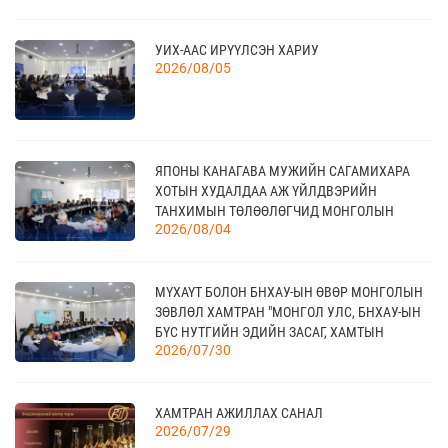
21
УИХ-ААС ИРҮҮЛСЭН ХАРИУ
TEX+ VISION KOREA
10 сар
2026/08/05
04
“BAZAAR BERLIN 2026” ОЛОН УЛСЫН
ЯПОНЫ КАНАГАВА МУЖИЙН САГАМИХАРА
ҮЗЭСГЭЛЭН
11 сар
ХОТЫН ХУДАЛДАА АЖ ҮЙЛДВЭРИЙН
ТАНХИМЫН ТӨЛӨӨЛӨГЧИД МОНГОЛЫН
2026/08/04
ҮНДЭСНИЙ ХУДАЛДАА АЖ ҮЙЛДВЭРИЙН
ТАНХИМД ЗОЧЛОВ
КАНАД УЛСАД ЗОХИОН БАЙГУУЛАГДАХ
23
CANADIAN WESTERN AGRIBITION ХӨДӨӨ АЖ
11 сар
МҮХАҮТ БОЛОН БНХАУ-ЫН ӨВӨР МОНГОЛЫН
АХУЙН САЛБАРЫН ҮЗЭСГЭЛЭН
ЗӨВЛӨЛ ХАМТРАН "МОНГОЛ УЛС, БНХАУ-ЫН
БҮС НУТГИЙН ЭДИЙН ЗАСАГ, ХАМТЫН
2026/07/30
АЖИЛЛАГААНЫ УУЛЗАЛТ"-ЫГ ЗОХИОН
БАЙГУУЛЛАА
ХАМТРАН АЖИЛЛАХ САНАЛ
2026/07/29