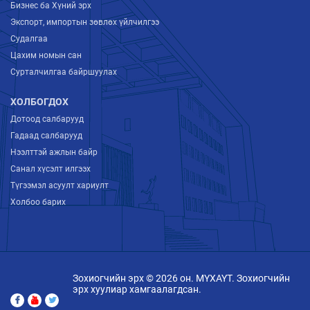
Бизнес ба Хүний эрх
Экспорт, импортын зөвлөх үйлчилгээ
Судалгаа
Цахим номын сан
Сурталчилгаа байршуулах
ХОЛБОГДОХ
Дотоод салбарууд
Гадаад салбарууд
Нээлттэй ажлын байр
Санал хүсэлт илгээх
Түгээмэл асуулт хариулт
Холбоо барих
Зохиогчийн эрх © 2026 он. МҮХАҮТ. Зохиогчийн
эрх хуулиар хамгаалагдсан.