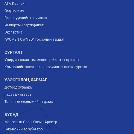
ATA Карней
Оюуны өмч
Гарал үүслийн гэрчилгээ
Импортын сертификат
Экспертиз
“WOMEN OWNED” тохирлын тэмдэг
СУРГАЛТ
Удирдах ажилтны менежер бэлтгэх сургалт
Компанийн засаглалын гэрчилгээ олгох сургалт
ҮЗЭСГЭЛЭН, ЯАРМАГ
Дотоод хуваарь
Гадаад хуваарь
Тоног төхөөрөмжийн түрээс
БУСАД
Монголын Олон Улсын Арбитр
Бизнесийн ёс зүйн төв