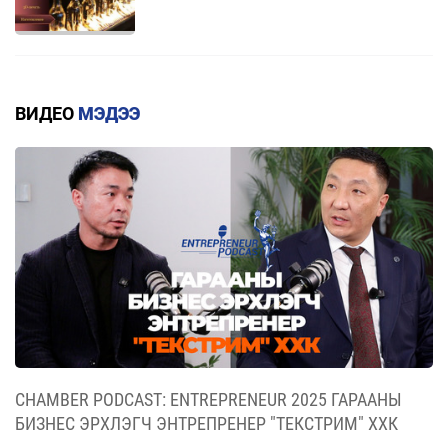
ГАРАЛ ҮҮСЛИЙН ДҮРМИЙН ДЭЛГЭРЭНГҮЙ
2026/07/20
ВИДЕО
МЭДЭЭ
КВОТТОЙ БОЛОН БУУРУУЛСАН ТАРИФТАЙ
БАРААНЫ ЖАГСААЛТ
2026/07/20
ЕАЭЗХ, ТҮҮНИЙ ГИШҮҮН ОРНУУДААС МОНГОЛ
УЛС РУУ ХӨНГӨЛТТЭЙ ТАРИФААР
ИМПОРТЛОХ 367 БАРААНЫ ЖАГСААЛТ
2026/07/20
CHAMBER PODCAST: ENTREPRENEUR 2025 ГАРААНЫ
БИЗНЕС ЭРХЛЭГЧ ЭНТРЕПРЕНЕР "ТЕКСТРИМ" ХХК
TIMELY