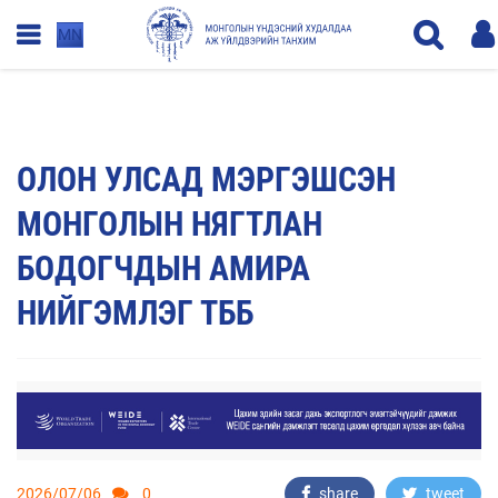
MN
ОЛОН УЛСАД МЭРГЭШСЭН
МОНГОЛЫН НЯГТЛАН
БОДОГЧДЫН АМИРА
НИЙГЭМЛЭГ ТББ
2026/07/06
0
share
tweet