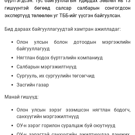
бүртгэгдсэн. Тус байгууллагын Удирдах Зөвлөл нь 13
гишүүнтэй бөгөөд салсар салбарын сонгогдсон
экспертүүд төлөөлөн уг ТББ-ийг үүсгэн байгуулсан.
Бид дараах байгууллагуудтай хамтран ажилладаг:
Олон улсын болон дотоодын мэргэжлийн
байгууллагууд
Нягтлан бодох бүртгэлийн компаниуд
Салбарын мэргэжилтнүүд
Сургууль, их сургуулийн төгсөгчид
Засгийн газар
Манай гишүүд:
Олон улсын зэрэг эзэмшсэн нягтлан бодогч,
санхүүгийн мэргэжилтнүүд
ОУ-н зэрэг горилон суралцаж буй оюутнууд
ОУ-н зэрэгтэй санхүүгийн ажилтнуудаа дэмжих,