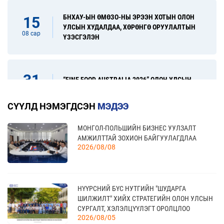
БНХАУ-ЫН ӨМӨЗО-НЫ ЭРЭЭН ХОТЫН ОЛОН
15
УЛСЫН ХУДАЛДАА, ХӨРӨНГӨ ОРУУЛАЛТЫН
08 сар
ҮЗЭСГЭЛЭН
31
“FINE FOOD AUSTRALIA 2026” ОЛОН УЛСЫН
ХҮНСНИЙ САЛБАРЫН ҮЗЭСГЭЛЭН
08 сар
СҮҮЛД НЭМЭГДСЭН
МЭДЭЭ
МОНГОЛ-ПОЛЬШИЙН БИЗНЕС УУЛЗАЛТ
17
“УЛААНБААТАР ТҮНШЛЭЛ 2026” ХҮНСНИЙ
АМЖИЛТТАЙ ЗОХИОН БАЙГУУЛАГДЛАА
САЛБАРЫН ОЛОН УЛСЫН ҮЗЭСГЭЛЭН
09 сар
2026/08/08
20
НҮҮРСНИЙ БҮС НУТГИЙН "ШУДАРГА
КАНАД УЛС - ТОРОНТО ХОТЫН БИЗНЕС АЯЛАЛ
ШИЛЖИЛТ" ХИЙХ СТРАТЕГИЙН ОЛОН УЛСЫН
09 сар
СУРГАЛТ, ХЭЛЭЛЦҮҮЛЭГТ ОРОЛЦЛОО
2026/08/05