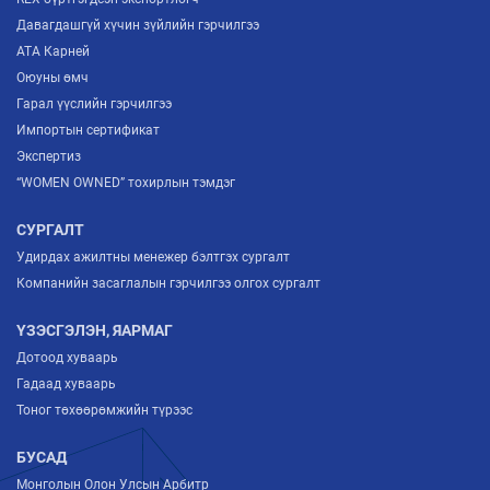
Давагдашгүй хүчин зүйлийн гэрчилгээ
ATA Карней
Оюуны өмч
Гарал үүслийн гэрчилгээ
Импортын сертификат
Экспертиз
“WOMEN OWNED” тохирлын тэмдэг
СУРГАЛТ
Удирдах ажилтны менежер бэлтгэх сургалт
Компанийн засаглалын гэрчилгээ олгох сургалт
ҮЗЭСГЭЛЭН, ЯАРМАГ
Дотоод хуваарь
Гадаад хуваарь
Тоног төхөөрөмжийн түрээс
БУСАД
Монголын Олон Улсын Арбитр