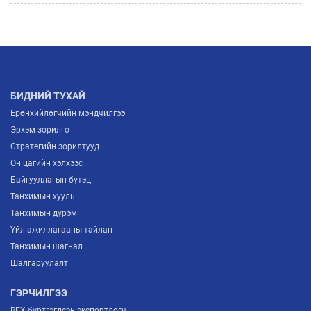
БИДНИЙ ТУХАЙ
Ерөнхийлөгчийн мэндчилгээ
Эрхэм зорилго
Стратегийн зорилтууд
Он цагийн хэлхээс
Байгууллагын бүтэц
Танхимын хууль
Танхимын дүрэм
Үйл ажиллагааны тайлан
Танхимын шагнал
Шалгаруулалт
ГЭРЧИЛГЭЭ
REX бүртгэгдсэн экспортлогч