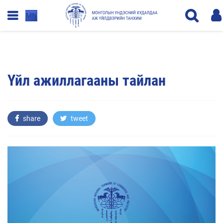
MN
Үйл ажиллагааны тайлан
share
tweet