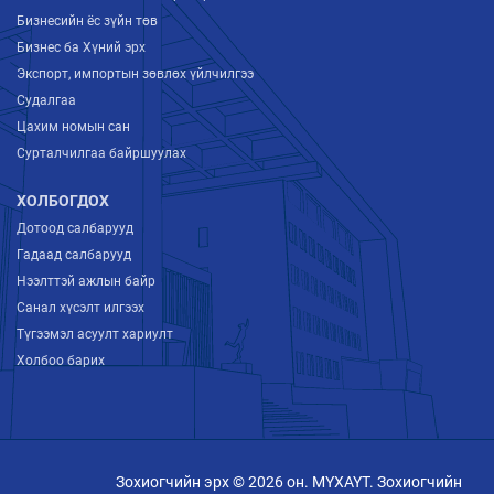
Бизнесийн ёс зүйн төв
Бизнес ба Хүний эрх
Экспорт, импортын зөвлөх үйлчилгээ
Судалгаа
Цахим номын сан
Сурталчилгаа байршуулах
ХОЛБОГДОХ
Дотоод салбарууд
Гадаад салбарууд
Нээлттэй ажлын байр
Санал хүсэлт илгээх
Түгээмэл асуулт хариулт
Холбоо барих
Зохиогчийн эрх © 2026 он. МҮХАҮТ. Зохиогчийн