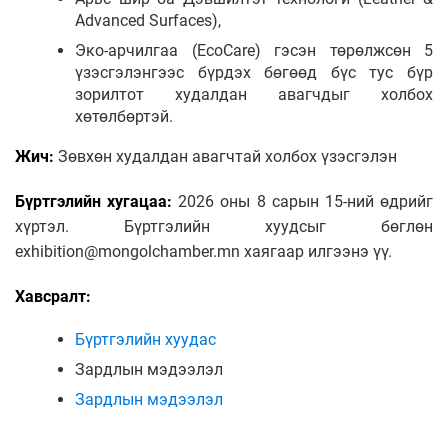
Advanced Surfaces),
Эко-арчилгаа (EcoCare) гэсэн төрөлжсөн 5
үзэсгэлэнгээс бүрдэх бөгөөд бүс тус бүр
зорилтот худалдан авагчдыг холбох
хөтөлбөртэй.
Жич:
Зөвхөн худалдан авагчтай холбох үзэсгэлэн
Бүртгэлийн хугацаа:
2026 оны 8 сарын 15-ний өдрийг
хүртэл. Бүртгэлийн хуудсыг бөглөн
exhibition@mongolchamber.mn хаягаар илгээнэ үү.
Хавсралт:
Бүртгэлийн хуудас
Зардлын мэдээлэл
Зардлын мэдээлэл