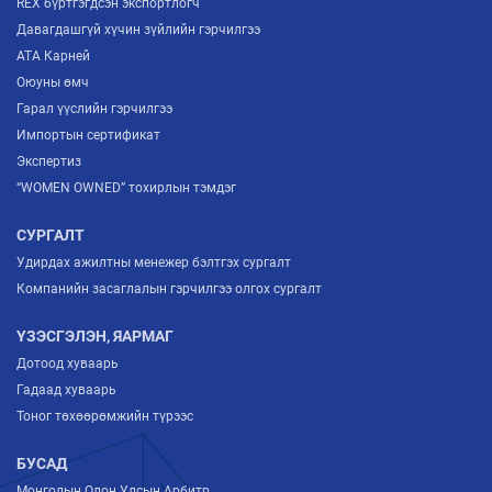
REX бүртгэгдсэн экспортлогч
Давагдашгүй хүчин зүйлийн гэрчилгээ
ATA Карней
Оюуны өмч
Гарал үүслийн гэрчилгээ
Импортын сертификат
Экспертиз
“WOMEN OWNED” тохирлын тэмдэг
СУРГАЛТ
Удирдах ажилтны менежер бэлтгэх сургалт
Компанийн засаглалын гэрчилгээ олгох сургалт
ҮЗЭСГЭЛЭН, ЯАРМАГ
Дотоод хуваарь
Гадаад хуваарь
Тоног төхөөрөмжийн түрээс
БУСАД
Монголын Олон Улсын Арбитр