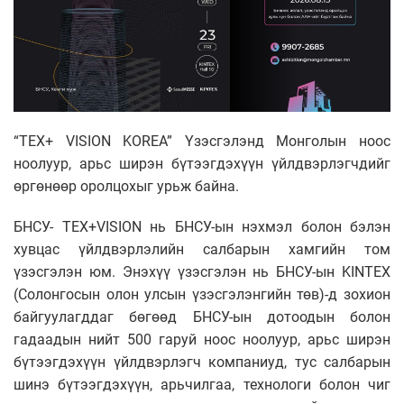
“TEX+ VISION KOREA” Үзэсгэлэнд Монголын ноос
ноолуур, арьс ширэн бүтээгдэхүүн үйлдвэрлэгчдийг
өргөнөөр оролцохыг урьж байна.
БНСУ- TEX+VISION нь БНСУ-ын нэхмэл болон бэлэн
хувцас үйлдвэрлэлийн салбарын хамгийн том
үзэсгэлэн юм. Энэхүү үзэсгэлэн нь БНСУ-ын KINTEX
(Солонгосын олон улсын үзэсгэлэнгийн төв)-д зохион
байгуулагддаг бөгөөд БНСУ-ын дотоодын болон
гадаадын нийт 500 гаруй ноос ноолуур, арьс ширэн
бүтээгдэхүүн үйлдвэрлэгч компаниуд, тус салбарын
шинэ бүтээгдэхүүн, арьчилгаа, технологи болон чиг