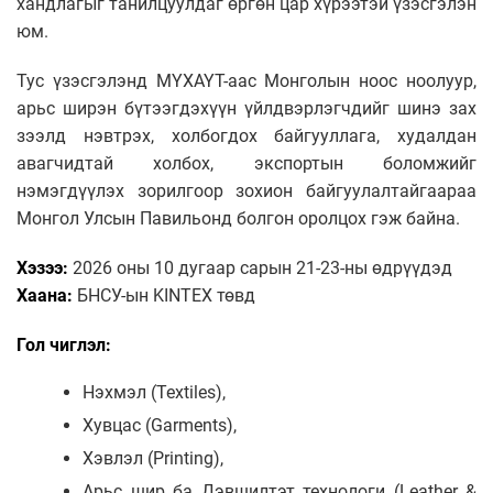
хандлагыг танилцуулдаг өргөн цар хүрээтэй үзэсгэлэн
юм.
Тус үзэсгэлэнд МҮХАҮТ-аас Монголын ноос ноолуур,
арьс ширэн бүтээгдэхүүн үйлдвэрлэгчдийг шинэ зах
зээлд нэвтрэх, холбогдох байгууллага, худалдан
авагчидтай холбох, экспортын боломжийг
нэмэгдүүлэх зорилгоор зохион байгуулалтайгаараа
Монгол Улсын Павильонд болгон оролцох гэж байна.
Хэзээ:
2026 оны 10 дугаар сарын 21-23-ны өдрүүдэд
Хаана:
БНСУ-ын KINTEX төвд
Гол чиглэл:
Нэхмэл (Textiles),
Хувцас (Garments),
Хэвлэл (Printing),
Арьс шир ба Дэвшилтэт технологи (Leather &