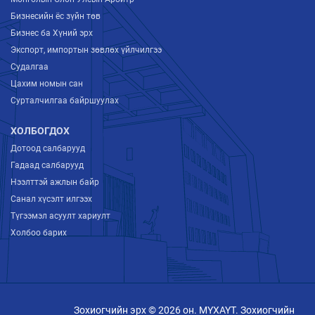
Бизнесийн ёс зүйн төв
Бизнес ба Хүний эрх
Экспорт, импортын зөвлөх үйлчилгээ
Судалгаа
Цахим номын сан
Сурталчилгаа байршуулах
ХОЛБОГДОХ
Дотоод салбарууд
Гадаад салбарууд
Нээлттэй ажлын байр
Санал хүсэлт илгээх
Түгээмэл асуулт хариулт
Холбоо барих
Зохиогчийн эрх © 2026 он. МҮХАҮТ. Зохиогчийн