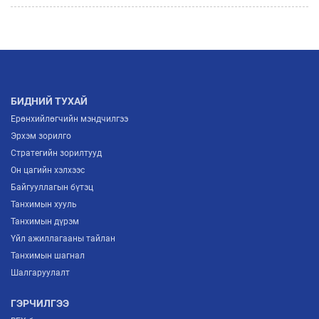
БИДНИЙ ТУХАЙ
Ерөнхийлөгчийн мэндчилгээ
Эрхэм зорилго
Стратегийн зорилтууд
Он цагийн хэлхээс
Байгууллагын бүтэц
Танхимын хууль
Танхимын дүрэм
Үйл ажиллагааны тайлан
Танхимын шагнал
Шалгаруулалт
ГЭРЧИЛГЭЭ