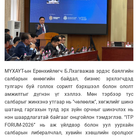
МҮХАҮТ-ын Ерөнхийлөгч Б.Лхагважав эрдэс баялгийн
салбарын өнөөгийн байдал, бизнес эрхлэгчдэд
тулгарч буй голлох сорилт бэрхшээл болон ололт
амжилтыг дүгнэн үг хэллээ. Мөн тэрбээр тус
салбарыг жинхэнэ утгаар нь "чөлөөлж", хөгжлийг шинэ
шатанд гаргахын тулд эрх зүйн орчныг шинэчлэх нь
нэн шаардлагатай байгааг онцгойлон тэмдэглэв. “ITP
FORUM-2026” нь аж үйлдвэр болон уул уурхайн
салбарын либералчлал, хувийн хэвшлийн оролцоог