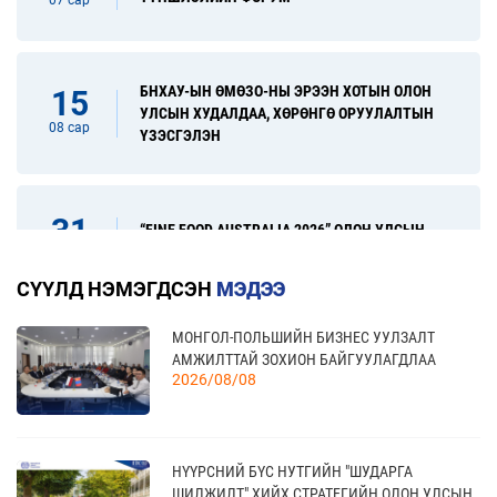
БНХАУ-ЫН ӨМӨЗО-НЫ ЭРЭЭН ХОТЫН ОЛОН
15
УЛСЫН ХУДАЛДАА, ХӨРӨНГӨ ОРУУЛАЛТЫН
08 сар
ҮЗЭСГЭЛЭН
31
“FINE FOOD AUSTRALIA 2026” ОЛОН УЛСЫН
ХҮНСНИЙ САЛБАРЫН ҮЗЭСГЭЛЭН
08 сар
СҮҮЛД НЭМЭГДСЭН
МЭДЭЭ
МОНГОЛ-ПОЛЬШИЙН БИЗНЕС УУЛЗАЛТ
17
“УЛААНБААТАР ТҮНШЛЭЛ 2026” ХҮНСНИЙ
АМЖИЛТТАЙ ЗОХИОН БАЙГУУЛАГДЛАА
САЛБАРЫН ОЛОН УЛСЫН ҮЗЭСГЭЛЭН
09 сар
2026/08/08
20
НҮҮРСНИЙ БҮС НУТГИЙН "ШУДАРГА
КАНАД УЛС - ТОРОНТО ХОТЫН БИЗНЕС АЯЛАЛ
ШИЛЖИЛТ" ХИЙХ СТРАТЕГИЙН ОЛОН УЛСЫН