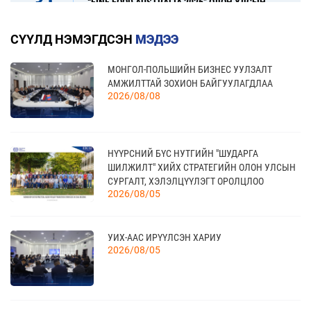
31
“FINE FOOD AUSTRALIA 2026” ОЛОН УЛСЫН
ХҮНСНИЙ САЛБАРЫН ҮЗЭСГЭЛЭН
08 сар
СҮҮЛД НЭМЭГДСЭН
МЭДЭЭ
МОНГОЛ-ПОЛЬШИЙН БИЗНЕС УУЛЗАЛТ
17
“УЛААНБААТАР ТҮНШЛЭЛ 2026” ХҮНСНИЙ
АМЖИЛТТАЙ ЗОХИОН БАЙГУУЛАГДЛАА
САЛБАРЫН ОЛОН УЛСЫН ҮЗЭСГЭЛЭН
09 сар
2026/08/08
20
НҮҮРСНИЙ БҮС НУТГИЙН "ШУДАРГА
КАНАД УЛС - ТОРОНТО ХОТЫН БИЗНЕС АЯЛАЛ
ШИЛЖИЛТ" ХИЙХ СТРАТЕГИЙН ОЛОН УЛСЫН
09 сар
СУРГАЛТ, ХЭЛЭЛЦҮҮЛЭГТ ОРОЛЦЛОО
2026/08/05
21
УИХ-ААС ИРҮҮЛСЭН ХАРИУ
TEX+ VISION KOREA
10 сар
2026/08/05
04
“BAZAAR BERLIN 2026” ОЛОН УЛСЫН