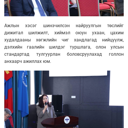
Ажлын хэсэг шинэчилсэн найруулгын төслийг
дижитал шилжилт, хиймэл оюун ухаан, цахим
худалдааны хөгжлийн чиг хандлагад нийцүүлж,
дэлхийн гаалийн шилдэг туршлага, олон улсын
стандартад тулгуурлан боловсруулахад голлон
анхаарч ажиллах юм.