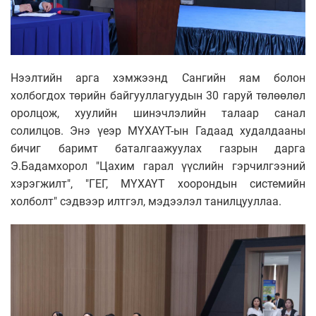
Нээлтийн арга хэмжээнд Сангийн яам болон
холбогдох төрийн байгууллагуудын 30 гаруй төлөөлөл
оролцож, хуулийн шинэчлэлийн талаар санал
солилцов. Энэ үеэр МҮХАҮТ-ын Гадаад худалдааны
бичиг баримт баталгаажуулах газрын дарга
Э.Бадамхорол "Цахим гарал үүслийн гэрчилгээний
хэрэгжилт", "ГЕГ, МҮХАҮТ хоорондын системийн
холболт" сэдвээр илтгэл, мэдээлэл танилцууллаа.