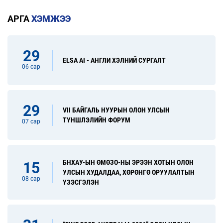
АРГА
ХЭМЖЭЭ
29
ELSA AI - АНГЛИ ХЭЛНИЙ СУРГАЛТ
06 сар
29
VII БАЙГАЛЬ НУУРЫН ОЛОН УЛСЫН
ТҮНШЛЭЛИЙН ФОРУМ
07 сар
БНХАУ-ЫН ӨМӨЗО-НЫ ЭРЭЭН ХОТЫН ОЛОН
15
УЛСЫН ХУДАЛДАА, ХӨРӨНГӨ ОРУУЛАЛТЫН
08 сар
ҮЗЭСГЭЛЭН