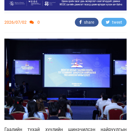
2026/07/02
0
share
tweet
Гаалийн тухай хуулийн шинэчилсэн найруулгын