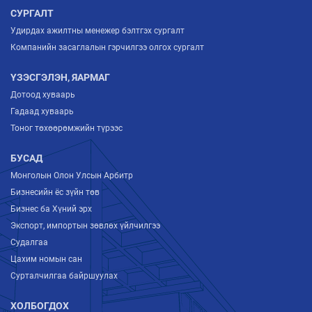
СУРГАЛТ
Удирдах ажилтны менежер бэлтгэх сургалт
Компанийн засаглалын гэрчилгээ олгох сургалт
ҮЗЭСГЭЛЭН, ЯАРМАГ
Дотоод хуваарь
Гадаад хуваарь
Тоног төхөөрөмжийн түрээс
БУСАД
Монголын Олон Улсын Арбитр
Бизнесийн ёс зүйн төв
Бизнес ба Хүний эрх
Экспорт, импортын зөвлөх үйлчилгээ
Судалгаа
Цахим номын сан
Сурталчилгаа байршуулах
ХОЛБОГДОХ