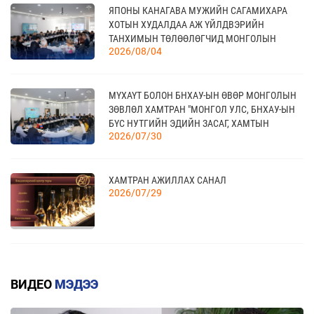
ЯПОНЫ КАНАГАВА МУЖИЙН САГАМИХАРА
ҮЗЭСГЭЛЭН
11 сар
ХОТЫН ХУДАЛДАА АЖ ҮЙЛДВЭРИЙН
ТАНХИМЫН ТӨЛӨӨЛӨГЧИД МОНГОЛЫН
2026/08/04
ҮНДЭСНИЙ ХУДАЛДАА АЖ ҮЙЛДВЭРИЙН
ТАНХИМД ЗОЧЛОВ
КАНАД УЛСАД ЗОХИОН БАЙГУУЛАГДАХ
23
CANADIAN WESTERN AGRIBITION ХӨДӨӨ АЖ
11 сар
МҮХАҮТ БОЛОН БНХАУ-ЫН ӨВӨР МОНГОЛЫН
АХУЙН САЛБАРЫН ҮЗЭСГЭЛЭН
ЗӨВЛӨЛ ХАМТРАН "МОНГОЛ УЛС, БНХАУ-ЫН
БҮС НУТГИЙН ЭДИЙН ЗАСАГ, ХАМТЫН
2026/07/30
АЖИЛЛАГААНЫ УУЛЗАЛТ"-ЫГ ЗОХИОН
БАЙГУУЛЛАА
ХАМТРАН АЖИЛЛАХ САНАЛ
2026/07/29
ГАРАЛ ҮҮСЛИЙН ДҮРМИЙН ДЭЛГЭРЭНГҮЙ
2026/07/20
ВИДЕО
МЭДЭЭ