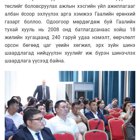
төслийг боловсруулах ажлын хэсгийн үйл ажиллагааг
албан ёсоор эхлүүлэх арга хэмжээ Гаалийн ерөнхий
газарт боллоо.
Одоогоор мөрдөгдөж буй Гаалийн
тухай хууль нь 2008 онд батлагдсанаас хойш 18
жилийн хугацаанд 240 гаруй удаа нэмэлт, өөрчлөлт
орсон бөгөөд цаг үеийн хөгжил, эрх зүйн шинэ
шаардлагад нийцүүлэн хуулийг иж бүрэн шинэчлэх
шаардлага үүсээд байна.