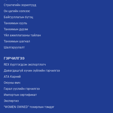
Стратегийн зорилтууд
Он цагийн хэлхээс
Байгууллагын бүтэц
Танхимын хууль
Танхимын дүрэм
Үйл ажиллагааны тайлан
Танхимын шагнал
Шалгаруулалт
ГЭРЧИЛГЭЭ
REX бүртгэгдсэн экспортлогч
Давагдашгүй хүчин зүйлийн гэрчилгээ
ATA Карней
Оюуны өмч
Гарал үүслийн гэрчилгээ
Импортын сертификат
Экспертиз
“WOMEN OWNED” тохирлын тэмдэг