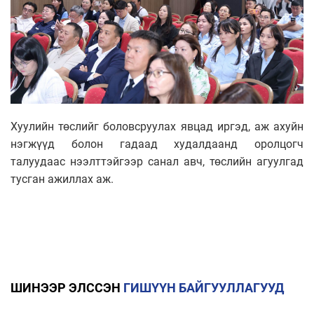
Хуулийн төслийг боловсруулах явцад иргэд, аж ахуйн
нэгжүүд болон гадаад худалдаанд оролцогч
талуудаас нээлттэйгээр санал авч, төслийн агуулгад
тусган ажиллах аж.
ШИНЭЭР ЭЛССЭН
ГИШҮҮН БАЙГУУЛЛАГУУД