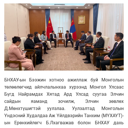
БНХАУ-ын Бээжин хотноо ажиллаж буй Монголын
төлөөлөгчид айлчлалынхаа хүрээнд Монгол Улсаас
Бүгд Найрамдах Хятад Ард Улсад суугаа Элчин
сайдын яаманд зочилж, Элчин зөвлөх
Д.Мөнхтүшигтэй уулзлаа. Уулзалтад Монголын
Үндэсний Худалдаа Аж Үйлдвэрийн Танхим (МҮХАҮТ)-
ын Ерөнхийлөгч Б.Лхагважав болон БНХАУ дахь