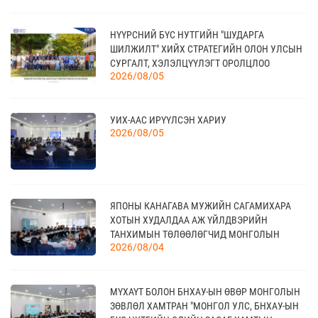
20
НҮҮРСНИЙ БҮС НУТГИЙН "ШУДАРГА
КАНАД УЛС - ТОРОНТО ХОТЫН БИЗНЕС АЯЛАЛ
ШИЛЖИЛТ" ХИЙХ СТРАТЕГИЙН ОЛОН УЛСЫН
09 сар
СУРГАЛТ, ХЭЛЭЛЦҮҮЛЭГТ ОРОЛЦЛОО
2026/08/05
21
УИХ-ААС ИРҮҮЛСЭН ХАРИУ
TEX+ VISION KOREA
10 сар
2026/08/05
04
“BAZAAR BERLIN 2026” ОЛОН УЛСЫН
ЯПОНЫ КАНАГАВА МУЖИЙН САГАМИХАРА
ҮЗЭСГЭЛЭН
11 сар
ХОТЫН ХУДАЛДАА АЖ ҮЙЛДВЭРИЙН
ТАНХИМЫН ТӨЛӨӨЛӨГЧИД МОНГОЛЫН
2026/08/04
ҮНДЭСНИЙ ХУДАЛДАА АЖ ҮЙЛДВЭРИЙН
ТАНХИМД ЗОЧЛОВ
КАНАД УЛСАД ЗОХИОН БАЙГУУЛАГДАХ
23
CANADIAN WESTERN AGRIBITION ХӨДӨӨ АЖ
11 сар
МҮХАҮТ БОЛОН БНХАУ-ЫН ӨВӨР МОНГОЛЫН
АХУЙН САЛБАРЫН ҮЗЭСГЭЛЭН
ЗӨВЛӨЛ ХАМТРАН "МОНГОЛ УЛС, БНХАУ-ЫН