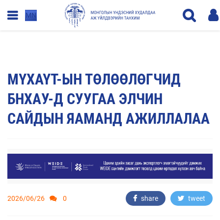
MN
МҮХАҮТ-ЫН ТӨЛӨӨЛӨГЧИД
БНХАУ-Д СУУГАА ЭЛЧИН
САЙДЫН ЯАМАНД АЖИЛЛАЛАА
2026/06/26
0
share
tweet