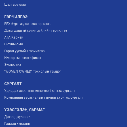
Шалгаруулалт
ГЭРЧИЛГЭЭ
REX бүртгэгдсэн экспортлогч
Давагдашгүй хүчин зүйлийн гэрчилгээ
ATA Карней
Оюуны өмч
Гарал үүслийн гэрчилгээ
Импортын сертификат
Экспертиз
“WOMEN OWNED” тохирлын тэмдэг
СУРГАЛТ
Удирдах ажилтны менежер бэлтгэх сургалт
Компанийн засаглалын гэрчилгээ олгох сургалт
ҮЗЭСГЭЛЭН, ЯАРМАГ
Дотоод хуваарь
Гадаад хуваарь