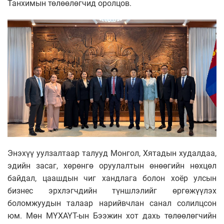
Танхимын төлөөлөгчид оролцов.
Энэхүү уулзалтаар талууд Монгол, Хятадын худалдаа,
эдийн засаг, хөрөнгө оруулалтын өнөөгийн нөхцөл
байдал, цаашдын чиг хандлага болон хоёр улсын
бизнес эрхлэгчдийн түншлэлийг өргөжүүлэх
боломжуудын талаар нарийвчлан санал солилцсон
юм. Мөн МҮХАҮТ-ын Бээжин хот дахь төлөөлөгчийн