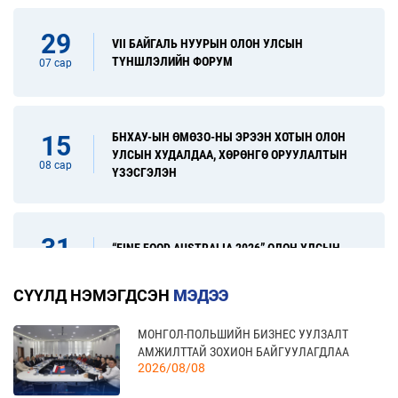
29
VII БАЙГАЛЬ НУУРЫН ОЛОН УЛСЫН
ТҮНШЛЭЛИЙН ФОРУМ
07 сар
БНХАУ-ЫН ӨМӨЗО-НЫ ЭРЭЭН ХОТЫН ОЛОН
15
УЛСЫН ХУДАЛДАА, ХӨРӨНГӨ ОРУУЛАЛТЫН
08 сар
ҮЗЭСГЭЛЭН
31
“FINE FOOD AUSTRALIA 2026” ОЛОН УЛСЫН
ХҮНСНИЙ САЛБАРЫН ҮЗЭСГЭЛЭН
08 сар
СҮҮЛД НЭМЭГДСЭН
МЭДЭЭ
МОНГОЛ-ПОЛЬШИЙН БИЗНЕС УУЛЗАЛТ
17
“УЛААНБААТАР ТҮНШЛЭЛ 2026” ХҮНСНИЙ
АМЖИЛТТАЙ ЗОХИОН БАЙГУУЛАГДЛАА
САЛБАРЫН ОЛОН УЛСЫН ҮЗЭСГЭЛЭН
09 сар
2026/08/08