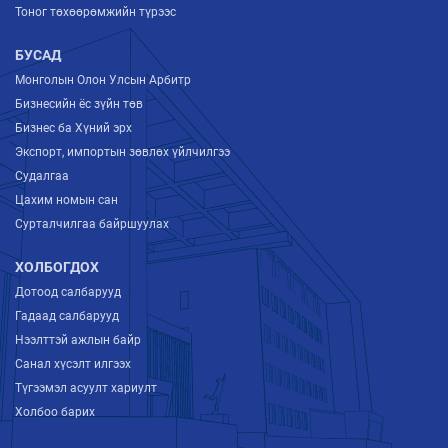
Тоног төхөөрөмжийн түрээс
БУСАД
Монголын Олон Улсын Арбитр
Бизнесийн ёс зүйн төв
Бизнес ба Хүний эрх
Экспорт, импортын зөвлөх үйлчилгээ
Судалгаа
Цахим номын сан
Сурталчилгаа байршуулах
ХОЛБОГДОХ
Дотоод салбарууд
Гадаад салбарууд
Нээлттэй ажлын байр
Санал хүсэлт илгээх
Түгээмэл асуулт хариулт
Холбоо барих