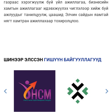
газраас хэрэгжүүлж буй үйл ажиллагаа, бизнесийн
хамтын ажиллагааг идэвхжүүлэх чиглэлээр хийж буй
ажлуудыг танилцуулж, цаашид Элчин сайдын яамтай
нягт хамтран ажиллахаар тохиролцлоо.
ШИНЭЭР ЭЛССЭН
ГИШҮҮН БАЙГУУЛЛАГУУД