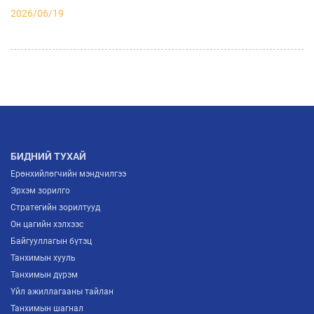
2026/06/19
МҮХАҮТ ШИНЭЭР ЭЛССЭН ГИШҮҮДДЭЭ
ГИШҮҮНЧЛЭЛИЙН ГЭРЧИЛГЭЭ ГАРДУУЛЖ,
БИЗНЕСИЙН ХАМТЫН АЖИЛЛАГААНЫ ШИНЭ
2026/07/03
БОЛОМЖУУДЫГ НЭЭЛЭЭ
АЖ ҮЙЛДВЭРИЙН САЛБАРЫН ИРЭЭДҮЙГ
ТОДОРХОЙЛОХ “ITP FORUM-2026” ЗОХИОН
БАЙГУУЛАГДЛАА
2026/07/03
БИДНИЙ ТУХАЙ
Ерөнхийлөгчийн мэндчилгээ
Эрхэм зорилго
Стратегийн зорилтууд
Он цагийн хэлхээс
Байгууллагын бүтэц
Танхимын хууль
Танхимын дүрэм
Үйл ажиллагааны тайлан
Танхимын шагнал