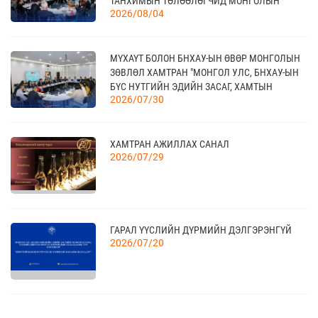
ТАНХИМЫН ТӨЛӨӨЛӨГЧИД МОНГОЛЫН
2026/08/04
ҮНДЭСНИЙ ХУДАЛДАА АЖ ҮЙЛДВЭРИЙН
ТАНХИМД ЗОЧЛОВ
21
TEX+ VISION KOREA
МҮХАҮТ БОЛОН БНХАУ-ЫН ӨВӨР МОНГОЛЫН
10 сар
ЗӨВЛӨЛ ХАМТРАН "МОНГОЛ УЛС, БНХАУ-ЫН
БҮС НУТГИЙН ЭДИЙН ЗАСАГ, ХАМТЫН
2026/07/30
АЖИЛЛАГААНЫ УУЛЗАЛТ"-ЫГ ЗОХИОН
БАЙГУУЛЛАА
04
“BAZAAR BERLIN 2026” ОЛОН УЛСЫН
ҮЗЭСГЭЛЭН
11 сар
ХАМТРАН АЖИЛЛАХ САНАЛ
2026/07/29
КАНАД УЛСАД ЗОХИОН БАЙГУУЛАГДАХ
23
CANADIAN WESTERN AGRIBITION ХӨДӨӨ АЖ
АХУЙН САЛБАРЫН ҮЗЭСГЭЛЭНД ОРОЛЦОХЫГ
11 сар
ГАРАЛ ҮҮСЛИЙН ДҮРМИЙН ДЭЛГЭРЭНГҮЙ
УРЬЖ БАЙНА.
2026/07/20
КВОТТОЙ БОЛОН БУУРУУЛСАН ТАРИФТАЙ