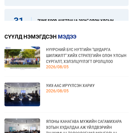
31
“FINE FOOD AUSTRALIA 2026” ОЛОН УЛСЫН
ХҮНСНИЙ САЛБАРЫН ҮЗЭСГЭЛЭН
08 сар
СҮҮЛД НЭМЭГДСЭН
МЭДЭЭ
НҮҮРСНИЙ БҮС НУТГИЙН "ШУДАРГА
17
“УЛААНБААТАР ТҮНШЛЭЛ 2026” ХҮНСНИЙ
ШИЛЖИЛТ" ХИЙХ СТРАТЕГИЙН ОЛОН УЛСЫН
САЛБАРЫН ОЛОН УЛСЫН ҮЗЭСГЭЛЭН
09 сар
СУРГАЛТ, ХЭЛЭЛЦҮҮЛЭГТ ОРОЛЦЛОО
2026/08/05
18
УИХ-ААС ИРҮҮЛСЭН ХАРИУ
МОНГОЛЫН АРБИТРЫН ӨДӨР - 2026
2026/08/05
09 сар
20
ЯПОНЫ КАНАГАВА МУЖИЙН САГАМИХАРА
КАНАД УЛС - ТОРОНТО ХОТЫН БИЗНЕС АЯЛАЛ
09 сар
ХОТЫН ХУДАЛДАА АЖ ҮЙЛДВЭРИЙН