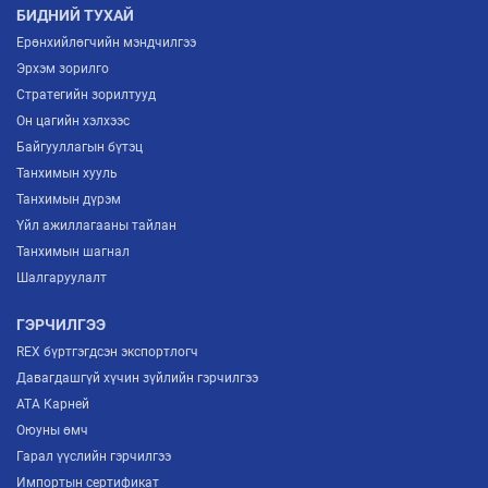
БИДНИЙ ТУХАЙ
Ерөнхийлөгчийн мэндчилгээ
Эрхэм зорилго
Стратегийн зорилтууд
Он цагийн хэлхээс
Байгууллагын бүтэц
Танхимын хууль
Танхимын дүрэм
Үйл ажиллагааны тайлан
Танхимын шагнал
Шалгаруулалт
ГЭРЧИЛГЭЭ
REX бүртгэгдсэн экспортлогч
Давагдашгүй хүчин зүйлийн гэрчилгээ
ATA Карней
Оюуны өмч
Гарал үүслийн гэрчилгээ
Импортын сертификат