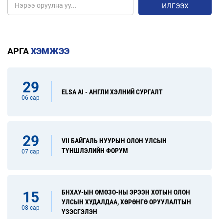
ИЛГЭЭХ
АРГА
ХЭМЖЭЭ
29
ELSA AI - АНГЛИ ХЭЛНИЙ СУРГАЛТ
06 сар
29
VII БАЙГАЛЬ НУУРЫН ОЛОН УЛСЫН
ТҮНШЛЭЛИЙН ФОРУМ
07 сар
БНХАУ-ЫН ӨМӨЗО-НЫ ЭРЭЭН ХОТЫН ОЛОН
15
УЛСЫН ХУДАЛДАА, ХӨРӨНГӨ ОРУУЛАЛТЫН
08 сар
ҮЗЭСГЭЛЭН