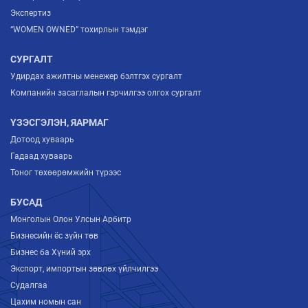
Экспертиз
“WOMEN OWNED” тохирлын тэмдэг
СУРГАЛТ
Удирдах ажилтны менежер бэлтгэх сургалт
Компанийн засаглалын гэрчилгээ олгох сургалт
ҮЗЭСГЭЛЭН, ЯАРМАГ
Дотоод хуваарь
Гадаад хуваарь
Тоног төхөөрөмжийн түрээс
БУСАД
Монголын Олон Улсын Арбитр
Бизнесийн ёс зүйн төв
Бизнес ба Хүний эрх
Экспорт, импортын зөвлөх үйлчилгээ
Судалгаа
Цахим номын сан