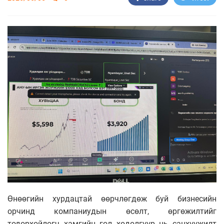
Өнөөгийн хурдацтай өөрчлөгдөж буй бизнесийн
орчинд компаниудын өсөлт, өргөжилтийг
тодорхойлогч хамгийн гол хөдөлгүүр нь санхүүжилт