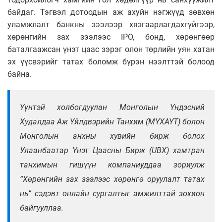
байдаг. Тэгвэл дотоодын аж ахуйн нэгжүүд зөвхөн
уламжлалт банкны зээлээр хязгаарлагдахгүйгээр,
хөрөнгийн зах зээлээс IPO, бонд, хөрөнгөөр
баталгаажсан үнэт цаас зэрэг олон төрлийн уян хатан
эх үүсвэрийг татах боломж бүрэн нээлттэй болоод
байна.
Үүнтэй холбогдуулан Монголын Үндэсний
Худалдаа Аж Үйлдвэрийн Танхим (МҮХАҮТ) болон
Монголын анхны хувийн бирж болох
Улаанбаатар Үнэт Цаасны Бирж (UBX) хамтран
танхимын гишүүн компаниуддаа зориулж
“Хөрөнгийн зах зээлээс хөрөнгө оруулалт татах
нь” сэдэвт онлайн сургалтыг амжилттай зохион
байгууллаа.