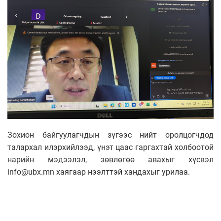
Зохион байгуулагчдын зүгээс нийт оролцогчдод
талархал илэрхийлээд, үнэт цаас гаргахтай холбоотой
нарийн мэдээлэл, зөвлөгөө авахыг хүсвэл
info@ubx.mn хаягаар нээлттэй хандахыг урилаа.