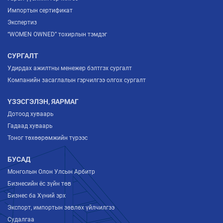
Импортын сертификат
Экспертиз
“WOMEN OWNED” тохирлын тэмдэг
СУРГАЛТ
Удирдах ажилтны менежер бэлтгэх сургалт
Компанийн засаглалын гэрчилгээ олгох сургалт
ҮЗЭСГЭЛЭН, ЯАРМАГ
Дотоод хуваарь
Гадаад хуваарь
Тоног төхөөрөмжийн түрээс
БУСАД
Монголын Олон Улсын Арбитр
Бизнесийн ёс зүйн төв
Бизнес ба Хүний эрх
Экспорт, импортын зөвлөх үйлчилгээ
Судалгаа