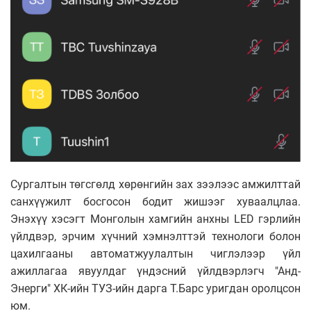
Сургалтын төгсгөлд хөрөнгийн зах зээлээс амжилттай
санхүүжилт босгосон бодит жишээг хуваалцлаа.
Энэхүү хэсэгт Монголын хамгийн анхны LED гэрлийн
үйлдвэр, эрчим хүчний хэмнэлттэй технологи болон
цахилгааны автоматжуулалтын чиглэлээр үйл
ажиллагаа явуулдаг үндэсний үйлдвэрлэгч "Анд-
Энерги" ХК-ийн ТУЗ-ийн дарга Т.Барс уригдан оролцсон
юм.