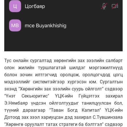
Тус онлайн сургалтад хөрөнгийн зах зээлийн салбарт
олон жилийн туршлагатай шилдэг мэргэжилтнүүд
болон зочин илтгэгчид оролцож, оролцогчдод цогц
мэдээллийг системтэйгээр хүргэсэн юм. Сургалтын
эхэнд "Хөрөнгийн зах зээлийн суурь ойлголт" сэдвээр
"Үнэт Секьюритис" ҮЦК-ийн Гүйцэтгэх захирал
Э.Нямбаяр үндсэн ойлголтуудыг танилцуулсан бол,
түүний дараагаар "Таван Богд Капитал" ҮЦК-ийн
Дотоод зах зээл хариуцсан дэд захирал С.Түвшинзаяа
"Хөрөнгө оруулалт татах стратеги ба бэлтгэл" сэдвээр