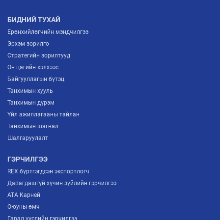
БАЙГУУЛАГДЛАА
2026/07/03
БИДНИЙ ТУХАЙ
Ерөнхийлөгчийн мэндчилгээ
Эрхэм зорилго
Стратегийн зорилтууд
Он цагийн хэлхээс
Байгууллагын бүтэц
Танхимын хууль
Танхимын дүрэм
Үйл ажиллагааны тайлан
Танхимын шагнал
Шалгаруулалт
ГЭРЧИЛГЭЭ
REX бүртгэгдсэн экспортлогч
Давагдашгүй хүчин зүйлийн гэрчилгээ
ATA Карней
Оюуны өмч
Гарал үүслийн гэрчилгээ