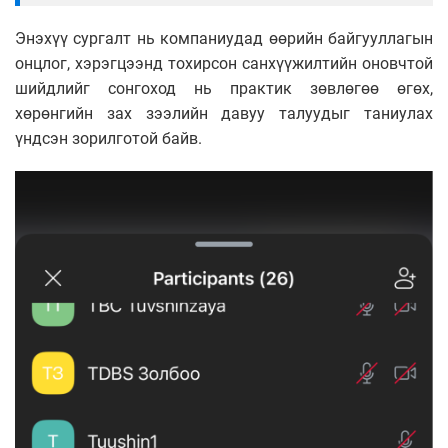
Энэхүү сургалт нь компаниудад өөрийн байгууллагын
онцлог, хэрэгцээнд тохирсон санхүүжилтийн оновчтой
шийдлийг сонгоход нь практик зөвлөгөө өгөх,
хөрөнгийн зах зээлийн давуу талуудыг таниулах
үндсэн зорилготой байв.