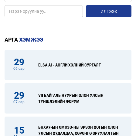
ИЛГЭЭХ
АРГА
ХЭМЖЭЭ
29
ELSA AI - АНГЛИ ХЭЛНИЙ СУРГАЛТ
06 сар
29
VII БАЙГАЛЬ НУУРЫН ОЛОН УЛСЫН
ТҮНШЛЭЛИЙН ФОРУМ
07 сар
БНХАУ-ЫН ӨМӨЗО-НЫ ЭРЭЭН ХОТЫН ОЛОН
15
УЛСЫН ХУДАЛДАА, ХӨРӨНГӨ ОРУУЛАЛТЫН