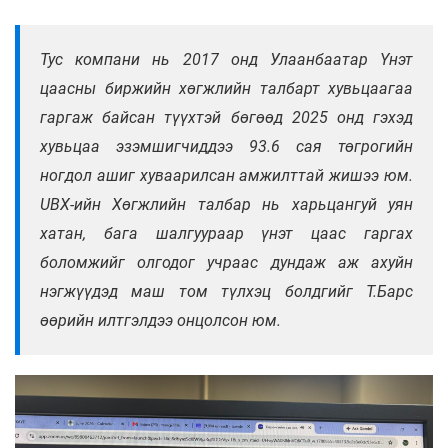
Тус компани нь 2017 онд Улаанбаатар Үнэт
цаасны биржийн хөгжлийн талбарт хувьцаагаа
гаргаж байсан түүхтэй бөгөөд 2025 онд гэхэд
хувьцаа эзэмшигчиддээ 93.6 сая төгрогийн
ногдол ашиг хуваарилсан амжилттай жишээ юм.
UBX-ийн Хөгжлийн талбар нь харьцангуй уян
хатан, бага шалгуураар үнэт цаас гаргах
боломжийг олгодог учраас дундаж аж ахуйн
нэгжүүдэд маш том түлхэц болдгийг Т.Барс
өөрийн илтгэлдээ онцолсон юм.