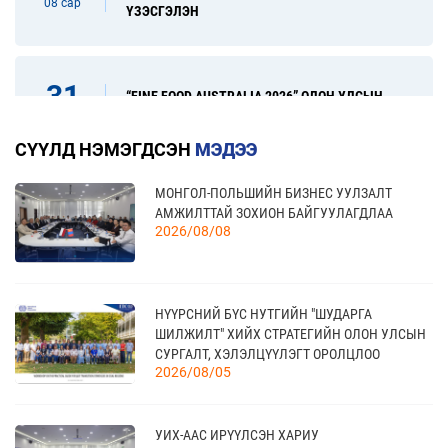
08 сар
ҮЗЭСГЭЛЭН
31
“FINE FOOD AUSTRALIA 2026” ОЛОН УЛСЫН
ХҮНСНИЙ САЛБАРЫН ҮЗЭСГЭЛЭН
08 сар
СҮҮЛД НЭМЭГДСЭН
МЭДЭЭ
МОНГОЛ-ПОЛЬШИЙН БИЗНЕС УУЛЗАЛТ
17
“УЛААНБААТАР ТҮНШЛЭЛ 2026” ХҮНСНИЙ
АМЖИЛТТАЙ ЗОХИОН БАЙГУУЛАГДЛАА
САЛБАРЫН ОЛОН УЛСЫН ҮЗЭСГЭЛЭН
09 сар
2026/08/08
20
НҮҮРСНИЙ БҮС НУТГИЙН "ШУДАРГА
КАНАД УЛС - ТОРОНТО ХОТЫН БИЗНЕС АЯЛАЛ
ШИЛЖИЛТ" ХИЙХ СТРАТЕГИЙН ОЛОН УЛСЫН
09 сар
СУРГАЛТ, ХЭЛЭЛЦҮҮЛЭГТ ОРОЛЦЛОО
2026/08/05
21
УИХ-ААС ИРҮҮЛСЭН ХАРИУ
TEX+ VISION KOREA