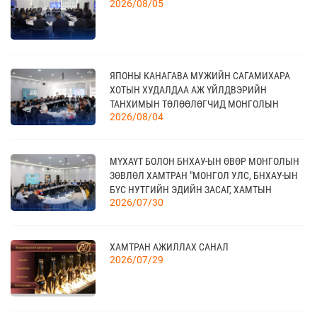
10 сар
2026/08/05
04
“BAZAAR BERLIN 2026” ОЛОН УЛСЫН
ЯПОНЫ КАНАГАВА МУЖИЙН САГАМИХАРА
ҮЗЭСГЭЛЭН
11 сар
ХОТЫН ХУДАЛДАА АЖ ҮЙЛДВЭРИЙН
ТАНХИМЫН ТӨЛӨӨЛӨГЧИД МОНГОЛЫН
2026/08/04
ҮНДЭСНИЙ ХУДАЛДАА АЖ ҮЙЛДВЭРИЙН
ТАНХИМД ЗОЧЛОВ
КАНАД УЛСАД ЗОХИОН БАЙГУУЛАГДАХ
23
CANADIAN WESTERN AGRIBITION ХӨДӨӨ АЖ
11 сар
МҮХАҮТ БОЛОН БНХАУ-ЫН ӨВӨР МОНГОЛЫН
АХУЙН САЛБАРЫН ҮЗЭСГЭЛЭН
ЗӨВЛӨЛ ХАМТРАН "МОНГОЛ УЛС, БНХАУ-ЫН
БҮС НУТГИЙН ЭДИЙН ЗАСАГ, ХАМТЫН
2026/07/30
АЖИЛЛАГААНЫ УУЛЗАЛТ"-ЫГ ЗОХИОН
БАЙГУУЛЛАА
ХАМТРАН АЖИЛЛАХ САНАЛ
2026/07/29