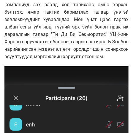
компаниуд зах зээлд хөл тавихаас өмнө хэрхэн
бэлтгэх, ямар тактик баримтлах талаар үнэтэй
зөвлөмжүүдийг хуваалцлаа. Мөн үнэт цаас гаргах
албан ёсны үйл явц, түүний эрх зүйн болон практик
дарааллын талаар "Ти Ди Би Секьюритис" ҮЦК-ийн
Хөрөнгө оруулалтын банкны газрын захирал Б.Золбоо
нарийвчилсан мэдээлэл өгч, оролцогчдын сонирхсон
асуултуудад мэргэжлийн хариулт өгсөн юм.