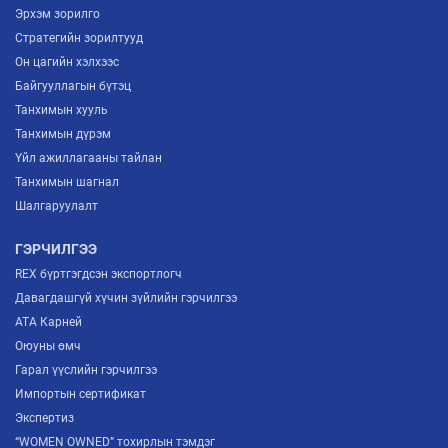
Эрхэм зорилго
Стратегийн зорилтууд
Он цагийн хэлхээс
Байгууллагын бүтэц
Танхимын хууль
Танхимын дүрэм
Үйл ажиллагааны тайлан
Танхимын шагнал
Шалгаруулалт
ГЭРЧИЛГЭЭ
REX бүртгэгдсэн экспортлогч
Давагдашгүй хүчин зүйлийн гэрчилгээ
ATA Карней
Оюуны өмч
Гарал үүслийн гэрчилгээ
Импортын сертификат
Экспертиз
“WOMEN OWNED” тохирлын тэмдэг