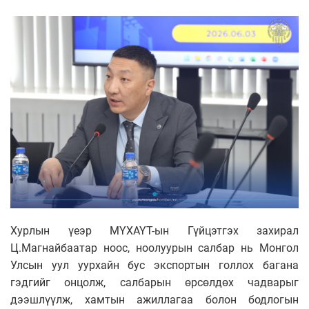
Хурлын үеэр МҮХАҮТ-ын Гүйцэтгэх захирал
Ц.Магнайбаатар ноос, ноолуурын салбар нь Монгол
Улсын уул уурхайн бус экспортын голлох багана
гэдгийг онцолж, салбарын өрсөлдөх чадварыг
дээшлүүлж, хамтын ажиллагаа болон бодлогын