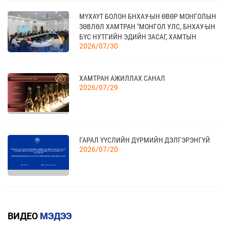
20
КАНАД УЛС - ТОРОНТО ХОТЫН БИЗНЕС АЯЛАЛ
МҮХАҮТ БОЛОН БНХАУ-ЫН ӨВӨР МОНГОЛЫН
09 сар
ЗӨВЛӨЛ ХАМТРАН "МОНГОЛ УЛС, БНХАУ-ЫН
БҮС НУТГИЙН ЭДИЙН ЗАСАГ, ХАМТЫН
2026/07/30
АЖИЛЛАГААНЫ УУЛЗАЛТ"-ЫГ ЗОХИОН
БАЙГУУЛЛАА
21
TEX+ VISION KOREA
10 сар
ХАМТРАН АЖИЛЛАХ САНАЛ
2026/07/29
04
“BAZAAR BERLIN 2026” ОЛОН УЛСЫН
ҮЗЭСГЭЛЭН
11 сар
ГАРАЛ ҮҮСЛИЙН ДҮРМИЙН ДЭЛГЭРЭНГҮЙ
2026/07/20
КАНАД УЛСАД ЗОХИОН БАЙГУУЛАГДАХ
23
CANADIAN WESTERN AGRIBITION ХӨДӨӨ АЖ
АХУЙН САЛБАРЫН ҮЗЭСГЭЛЭНД ОРОЛЦОХЫГ
11 сар
КВОТТОЙ БОЛОН БУУРУУЛСАН ТАРИФТАЙ
УРЬЖ БАЙНА.
БАРААНЫ ЖАГСААЛТ
ВИДЕО
МЭДЭЭ
2026/07/20