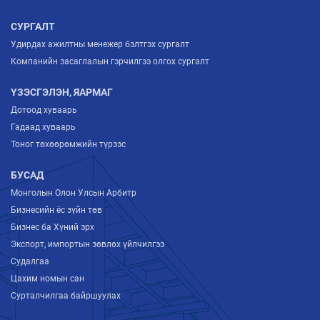
СУРГАЛТ
Удирдах ажилтны менежер бэлтгэх сургалт
Компанийн засаглалын гэрчилгээ олгох сургалт
ҮЗЭСГЭЛЭН, ЯАРМАГ
Дотоод хуваарь
Гадаад хуваарь
Тоног төхөөрөмжийн түрээс
БУСАД
Монголын Олон Улсын Арбитр
Бизнесийн ёс зүйн төв
Бизнес ба Хүний эрх
Экспорт, импортын зөвлөх үйлчилгээ
Судалгаа
Цахим номын сан
Сурталчилгаа байршуулах