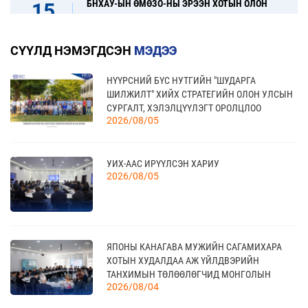
БНХАУ-ЫН ӨМӨЗО-НЫ ЭРЭЭН ХОТЫН ОЛОН
15
УЛСЫН ХУДАЛДАА, ХӨРӨНГӨ ОРУУЛАЛТЫН
08 сар
ҮЗЭСГЭЛЭН
СҮҮЛД НЭМЭГДСЭН
МЭДЭЭ
НҮҮРСНИЙ БҮС НУТГИЙН "ШУДАРГА
31
“FINE FOOD AUSTRALIA 2026” ОЛОН УЛСЫН
ШИЛЖИЛТ" ХИЙХ СТРАТЕГИЙН ОЛОН УЛСЫН
ХҮНСНИЙ САЛБАРЫН ҮЗЭСГЭЛЭН
08 сар
СУРГАЛТ, ХЭЛЭЛЦҮҮЛЭГТ ОРОЛЦЛОО
2026/08/05
17
УИХ-ААС ИРҮҮЛСЭН ХАРИУ
“УЛААНБААТАР ТҮНШЛЭЛ 2026” ХҮНСНИЙ
2026/08/05
САЛБАРЫН ОЛОН УЛСЫН ҮЗЭСГЭЛЭН
09 сар
18
ЯПОНЫ КАНАГАВА МУЖИЙН САГАМИХАРА
МОНГОЛЫН АРБИТРЫН ӨДӨР - 2026
09 сар
ХОТЫН ХУДАЛДАА АЖ ҮЙЛДВЭРИЙН
ТАНХИМЫН ТӨЛӨӨЛӨГЧИД МОНГОЛЫН
2026/08/04
ҮНДЭСНИЙ ХУДАЛДАА АЖ ҮЙЛДВЭРИЙН
ТАНХИМД ЗОЧЛОВ