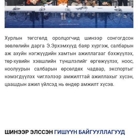
Хурлын төгсгөлд оролцогчид шинээр сонгогдсон
зөвлөлийн дарга Э.Эрхэмхүүд баяр хүргэж, салбарын
аж ахуйн нэгжүүдийн хамтын ажиллагааг бэхжүүлэх,
төр-хувийн хэвшлийн түншлэлийг өргөжүүлэх, ноос,
ноолуурын салбарын өрсөлдөх чадвар, экспортыг
нэмэгдүүлэх чиглэлээр амжилттай ажиллахыг хүсэн,
цаашдын ажил үйлсэд нь өндөр амжилт хүсэв.
ШИНЭЭР ЭЛССЭН
ГИШҮҮН БАЙГУУЛЛАГУУД