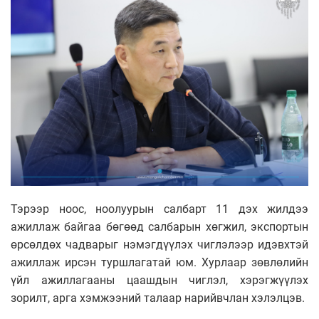
Тэрээр ноос, ноолуурын салбарт 11 дэх жилдээ
ажиллаж байгаа бөгөөд салбарын хөгжил, экспортын
өрсөлдөх чадварыг нэмэгдүүлэх чиглэлээр идэвхтэй
ажиллаж ирсэн туршлагатай юм. Хурлаар зөвлөлийн
үйл ажиллагааны цаашдын чиглэл, хэрэгжүүлэх
зорилт, арга хэмжээний талаар нарийвчлан хэлэлцэв.