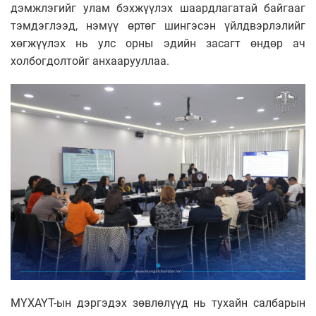
дэмжлэгийг улам бэхжүүлэх шаардлагатай байгааг
тэмдэглээд, нэмүү өртөг шингэсэн үйлдвэрлэлийг
хөгжүүлэх нь улс орны эдийн засагт өндөр ач
холбогдолтойг анхаарууллаа.
МҮХАҮТ-ын дэргэдэх зөвлөлүүд нь тухайн салбарын