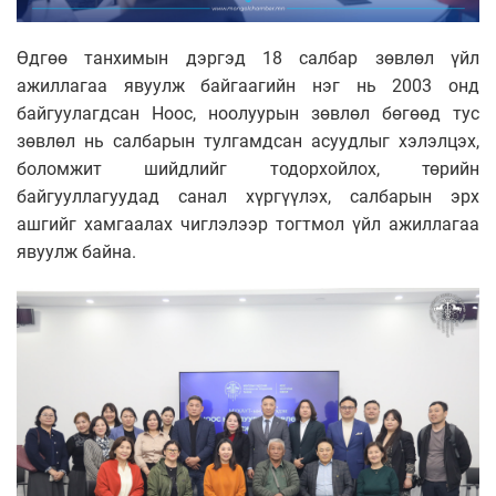
Өдгөө танхимын дэргэд 18 салбар зөвлөл үйл
ажиллагаа явуулж байгаагийн нэг нь 2003 онд
байгуулагдсан Ноос, ноолуурын зөвлөл бөгөөд тус
зөвлөл нь салбарын тулгамдсан асуудлыг хэлэлцэх,
боломжит шийдлийг тодорхойлох, төрийн
байгууллагуудад санал хүргүүлэх, салбарын эрх
ашгийг хамгаалах чиглэлээр тогтмол үйл ажиллагаа
явуулж байна.