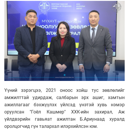
Үүний зэрэгцээ, 2021 оноос хойш тус зөвлөлийг
амжилттай удирдаж, салбарын эрх ашиг, хамтын
ажиллагааг бэхжүүлэх үйлсэд үнэтэй хувь нэмэр
оруулсан "Гоёл Кашмер" ХХК-ийн захирал, Аж
үйлдвэрийн гавьяат ажилтан Б.Ариунаад хуралд
оролцогчид гүн талархал илэрхийлсэн юм.