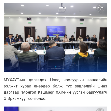
МҮХАҮТ-ын дэргэдэх Ноос, ноолуурын зөвлөлийн
ээлжит хурал өнөөдөр болж, тус зөвлөлийн шинэ
даргаар "Монгол Кашмер" ХХК-ийн үүсгэн байгуулагч
Э.Эрхэмхүүг сонголоо.