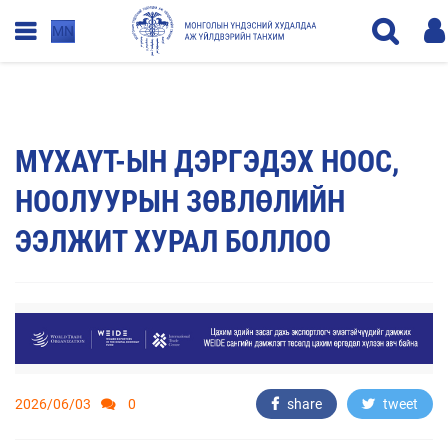
MN
МҮХАҮТ-ЫН ДЭРГЭДЭХ НООС,
НООЛУУРЫН ЗӨВЛӨЛИЙН
ЭЭЛЖИТ ХУРАЛ БОЛЛОО
2026/06/03
0
share
tweet