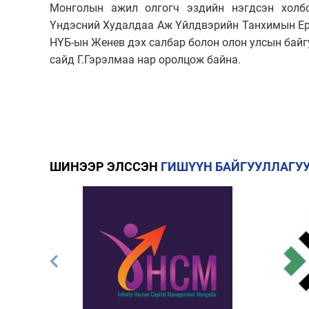
Монголын ажил олгогч эздийн нэгдсэн холб
Үндэсний Худалдаа Аж Үйлдвэрийн Танхимын Ерө
НҮБ-ын Женев дэх салбар болон олон улсын байг
сайд Г.Гэрэлмаа нар оролцож байна.
ШИНЭЭР ЭЛССЭН
ГИШҮҮН БАЙГУУЛЛАГУ