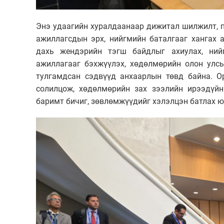
Энэ удаагийн хуралдаанаар дижитал шилжилт, 
ажиллагсдын эрх, нийгмийн баталгааг хангах 
дахь жендэрийн тэгш байдлыг ахиулах, ний
ажиллагааг бэхжүүлэх, хөдөлмөрийн олон улс
тулгамдсан сэдвүүд анхаарлын төвд байна. О
солилцож, хөдөлмөрийн зах зээлийн ирээдүйн
баримт бичиг, зөвлөмжүүдийг хэлэлцэн батлах ю