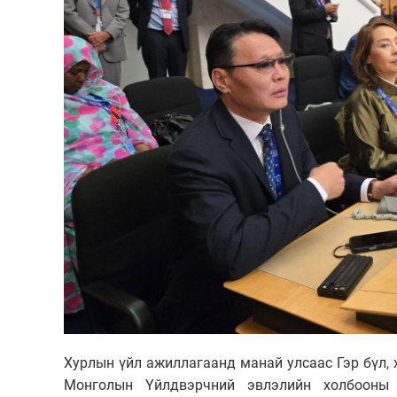
Хурлын үйл ажиллагаанд манай улсаас Гэр бүл,
Монголын Үйлдвэрчний эвлэлийн холбооны 