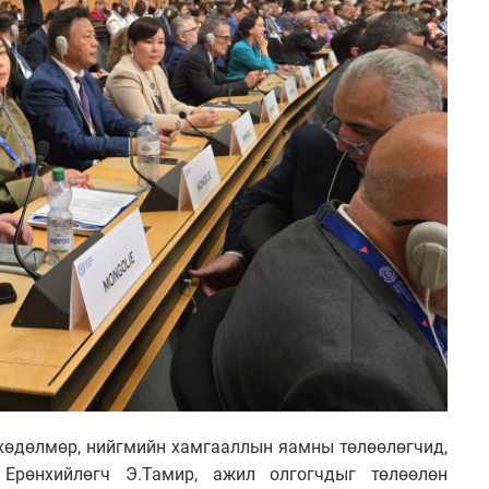
 хөдөлмөр, нийгмийн хамгааллын яамны төлөөлөгчид,
Ерөнхийлөгч Э.Тамир, ажил олгогчдыг төлөөлөн