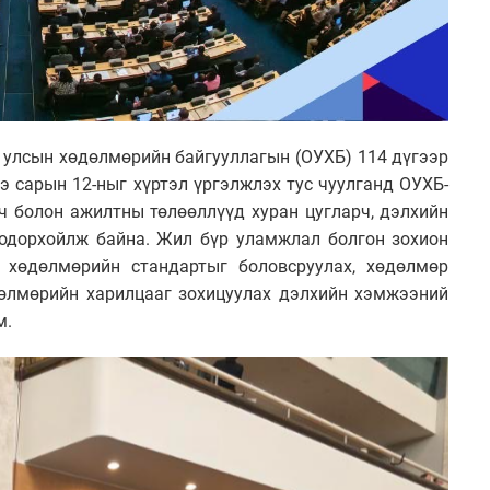
улсын хөдөлмөрийн байгууллагын (ОУХБ) 114 дүгээр
нэ сарын 12-ныг хүртэл үргэлжлэх тус чуулганд ОУХБ-
гч болон ажилтны төлөөллүүд хуран цугларч, дэлхийн
одорхойлж байна. Жил бүр уламжлал болгон зохион
 хөдөлмөрийн стандартыг боловсруулах, хөдөлмөр
дөлмөрийн харилцааг зохицуулах дэлхийн хэмжээний
м.