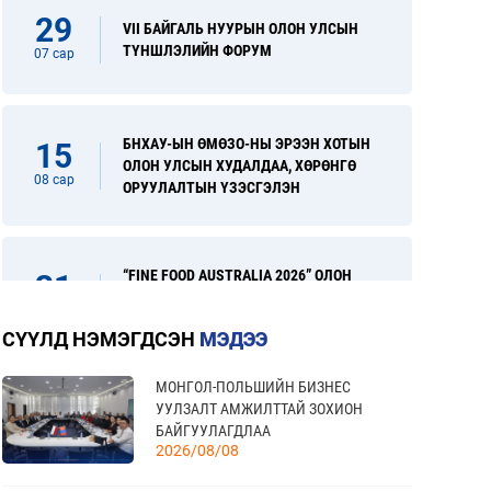
29
VII БАЙГАЛЬ НУУРЫН ОЛОН УЛСЫН
ТҮНШЛЭЛИЙН ФОРУМ
07 сар
БНХАУ-ЫН ӨМӨЗО-НЫ ЭРЭЭН ХОТЫН
15
ОЛОН УЛСЫН ХУДАЛДАА, ХӨРӨНГӨ
08 сар
ОРУУЛАЛТЫН ҮЗЭСГЭЛЭН
“FINE FOOD AUSTRALIA 2026” ОЛОН
31
УЛСЫН ХҮНСНИЙ САЛБАРЫН
08 сар
ҮЗЭСГЭЛЭН
СҮҮЛД НЭМЭГДСЭН
МЭДЭЭ
МОНГОЛ-ПОЛЬШИЙН БИЗНЕС
“УЛААНБААТАР ТҮНШЛЭЛ 2026”
17
УУЛЗАЛТ АМЖИЛТТАЙ ЗОХИОН
ХҮНСНИЙ САЛБАРЫН ОЛОН УЛСЫН
БАЙГУУЛАГДЛАА
09 сар
ҮЗЭСГЭЛЭН
2026/08/08