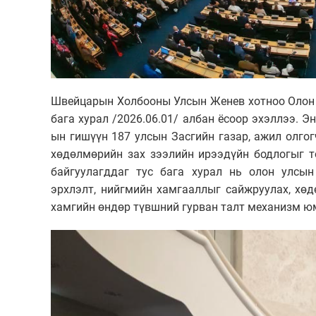
Швейцарын Холбооны Улсын Женев хотноо Олон 
бага хурал /2026.06.01/ албан ёсоор эхэллээ. Э
ын гишүүн 187 улсын Засгийн газар, ажил олго
хөдөлмөрийн зах зээлийн ирээдүйн бодлогыг т
байгуулагддаг тус бага хурал нь олон улсын
эрхлэлт, нийгмийн хамгааллыг сайжруулах, хө
хамгийн өндөр түвшний гурван талт механизм ю