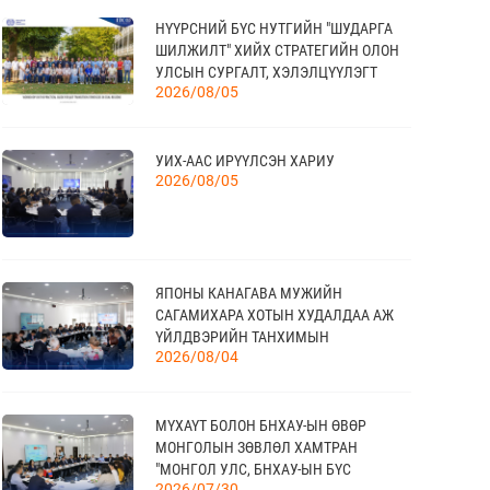
НҮҮРСНИЙ БҮС НУТГИЙН "ШУДАРГА
20
ШИЛЖИЛТ" ХИЙХ СТРАТЕГИЙН ОЛОН
КАНАД УЛС - ТОРОНТО ХОТЫН БИЗНЕС
УЛСЫН СУРГАЛТ, ХЭЛЭЛЦҮҮЛЭГТ
АЯЛАЛ
09 сар
2026/08/05
ОРОЛЦЛОО
УИХ-ААС ИРҮҮЛСЭН ХАРИУ
21
2026/08/05
TEX+ VISION KOREA
10 сар
04
ЯПОНЫ КАНАГАВА МУЖИЙН
“BAZAAR BERLIN 2026” ОЛОН УЛСЫН
САГАМИХАРА ХОТЫН ХУДАЛДАА АЖ
ҮЗЭСГЭЛЭН
11 сар
ҮЙЛДВЭРИЙН ТАНХИМЫН
2026/08/04
ТӨЛӨӨЛӨГЧИД МОНГОЛЫН
ҮНДЭСНИЙ ХУДАЛДАА АЖ
ҮЙЛДВЭРИЙН ТАНХИМД ЗОЧЛОВ
КАНАД УЛСАД ЗОХИОН БАЙГУУЛАГДАХ
23
МҮХАҮТ БОЛОН БНХАУ-ЫН ӨВӨР
CANADIAN WESTERN AGRIBITION ХӨДӨӨ
11 сар
МОНГОЛЫН ЗӨВЛӨЛ ХАМТРАН
АЖ АХУЙН САЛБАРЫН ҮЗЭСГЭЛЭН
"МОНГОЛ УЛС, БНХАУ-ЫН БҮС
2026/07/30