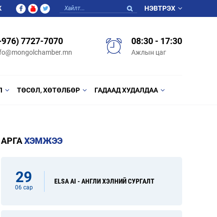
Ж
НЭВТРЭХ
+976) 7727-7070
08:30 - 17:30
nfo@mongolchamber.mn
Ажлын цаг
Л
ТӨСӨЛ, ХӨТӨЛБӨР
ГАДААД ХУДАЛДАА
АРГА
ХЭМЖЭЭ
29
ELSA AI - АНГЛИ ХЭЛНИЙ СУРГАЛТ
06 сар