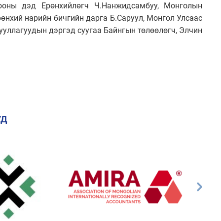
ооны дэд Ерөнхийлөгч Ч.Нанжидсамбуу, Монголын
нхий нарийн бичгийн дарга Б.Саруул,
Монгол Улсаас
ууллагуудын дэргэд суугаа Байнгын төлөөлөгч, Элчин
УД