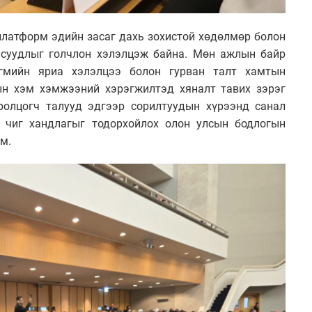
платформ эдийн засаг дахь зохистой хөдөлмөр болон
асуудлыг голчлон хэлэлцэж байна. Мөн ажлын байр
гмийн яриа хэлэлцээ болон гурван талт хамтын
ын хэм хэмжээний хэрэгжилтэд хяналт тавих зэрэг
ролцогч талууд эдгээр сорилтуудын хүрээнд санал
 чиг хандлагыг тодорхойлох олон улсын бодлогын
м.