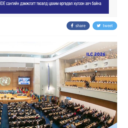
share
tweet