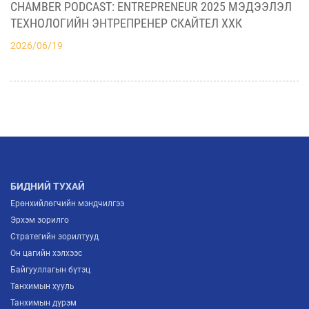
БИЗНЕСИЙН ХАМТЫН АЖИЛЛАГААНЫ ШИНЭ
CHAMBER PODCAST: ENTREPRENEUR 2025 МЭДЭЭЛЭЛ
2026/07/03
БОЛОМЖУУДЫГ НЭЭЛЭЭ
ТЕХНОЛОГИЙН ЭНТРЕПРЕНЕР СКАЙТЕЛ ХХК
2026/06/19
АЖ ҮЙЛДВЭРИЙН САЛБАРЫН ИРЭЭДҮЙГ
ТОДОРХОЙЛОХ “ITP FORUM-2026” ЗОХИОН
БАЙГУУЛАГДЛАА
2026/07/03
МОНГОЛЫН ҮНДЭСНИЙ ҮЙЛДВЭРЛЭГЧИД
ЕВРОПТ ГАРАХ ШИНЭ ГАРЦ НЭЭГДЛЭЭ
2026/07/02
БИДНИЙ ТУХАЙ
Ерөнхийлөгчийн мэндчилгээ
Эрхэм зорилго
Стратегийн зорилтууд
Он цагийн хэлхээс
Байгууллагын бүтэц
Танхимын хууль
Танхимын дүрэм