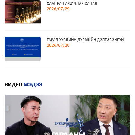
10 сар
ХАМТРАН АЖИЛЛАХ САНАЛ
2026/07/29
04
“BAZAAR BERLIN 2026” ОЛОН УЛСЫН
ҮЗЭСГЭЛЭН
11 сар
ГАРАЛ ҮҮСЛИЙН ДҮРМИЙН ДЭЛГЭРЭНГҮЙ
2026/07/20
КАНАД УЛСАД ЗОХИОН БАЙГУУЛАГДАХ
23
CANADIAN WESTERN AGRIBITION ХӨДӨӨ АЖ
АХУЙН САЛБАРЫН ҮЗЭСГЭЛЭНД ОРОЛЦОХЫГ
11 сар
КВОТТОЙ БОЛОН БУУРУУЛСАН ТАРИФТАЙ
УРЬЖ БАЙНА.
БАРААНЫ ЖАГСААЛТ
ВИДЕО
МЭДЭЭ
2026/07/20
ЕАЭЗХ, ТҮҮНИЙ ГИШҮҮН ОРНУУДААС МОНГОЛ
УЛС РУУ ХӨНГӨЛТТЭЙ ТАРИФААР
ИМПОРТЛОХ 367 БАРААНЫ ЖАГСААЛТ
2026/07/20