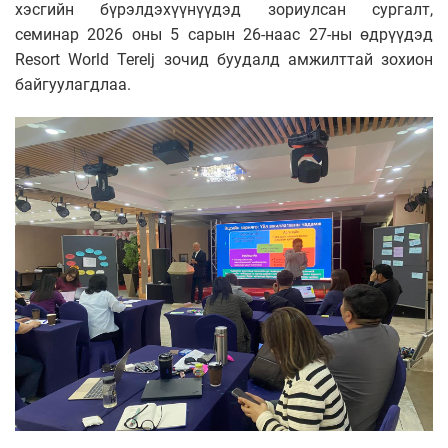
хэсгийн бүрэлдэхүүнүүдэд зориулсан сургалт,
семинар 2026 оны 5 сарын 26-наас 27-ны өдрүүдэд
Resort World Terelj
зочид буудалд амжилттай зохион
байгуулагдлаа.