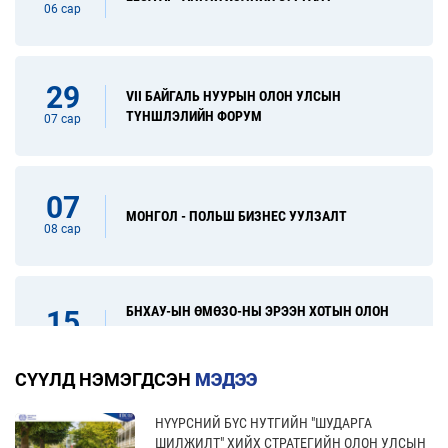
06 сар
29
VII БАЙГАЛЬ НУУРЫН ОЛОН УЛСЫН
ТҮНШЛЭЛИЙН ФОРУМ
07 сар
07
МОНГОЛ - ПОЛЬШ БИЗНЕС УУЛЗАЛТ
08 сар
БНХАУ-ЫН ӨМӨЗО-НЫ ЭРЭЭН ХОТЫН ОЛОН
15
УЛСЫН ХУДАЛДАА, ХӨРӨНГӨ ОРУУЛАЛТЫН
08 сар
ҮЗЭСГЭЛЭН
СҮҮЛД НЭМЭГДСЭН
МЭДЭЭ
НҮҮРСНИЙ БҮС НУТГИЙН "ШУДАРГА
31
“FINE FOOD AUSTRALIA 2026” ОЛОН УЛСЫН
ШИЛЖИЛТ" ХИЙХ СТРАТЕГИЙН ОЛОН УЛСЫН