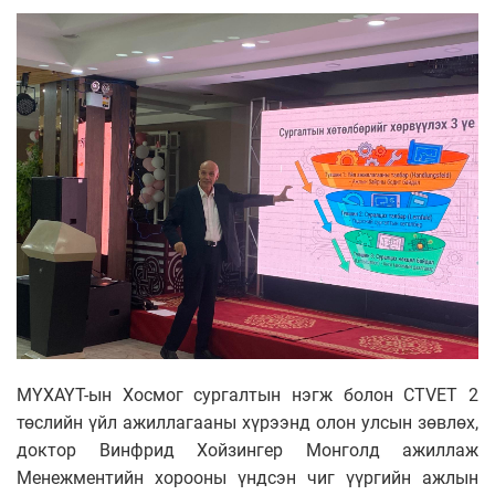
МҮХАҮТ-ын Хосмог сургалтын нэгж болон CTVET 2
төслийн үйл ажиллагааны хүрээнд олон улсын зөвлөх,
доктор Винфрид Хойзингер Монголд ажиллаж
Менежментийн хорооны үндсэн чиг үүргийн ажлын