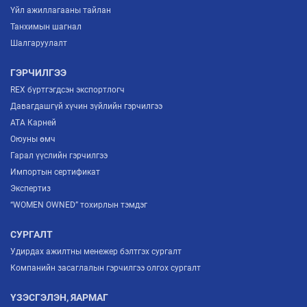
Үйл ажиллагааны тайлан
Танхимын шагнал
Шалгаруулалт
ГЭРЧИЛГЭЭ
REX бүртгэгдсэн экспортлогч
Давагдашгүй хүчин зүйлийн гэрчилгээ
ATA Карней
Оюуны өмч
Гарал үүслийн гэрчилгээ
Импортын сертификат
Экспертиз
“WOMEN OWNED” тохирлын тэмдэг
СУРГАЛТ
Удирдах ажилтны менежер бэлтгэх сургалт
Компанийн засаглалын гэрчилгээ олгох сургалт
ҮЗЭСГЭЛЭН, ЯАРМАГ