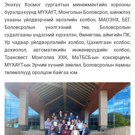
Энэхүү Хосмог сургалтын менежментийн хорооны
бүрэлдэхүүнд МҮХАҮТ, Монголын Боловсрол, шинжлэх
ухааны үйлдвэрчний эвлэлийн холбоо, МАОЭНХ, БЕГ,
Боловсролын үнэлгээний төв, Боловсролын
судалгааны үндэсний хүрээлэн, Өмнөговь аймгийн ПК,
Ур чадвар үйлдвэрлэлийн холбоо, Цахилгаан холбоо,
дохиолол, автоматикийн инженерүүдийн холбоо,
Трансвест Монголиа ХХК, МаТБСБ-ын консерциум,
МҮХАҮТ-ын Эрчим хүчний зөвлөл, Боловсролын яамны
төлөөллүүд оролцож байгаа юм.