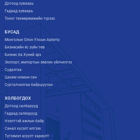
Дотоод хуваарь
Гадаад хуваарь
Тоног төхөөрөмжийн түрээс
БУСАД
Монголын Олон Улсын Арбитр
Бизнесийн ёс зүйн төв
Бизнес ба Хүний эрх
Экспорт, импортын зөвлөх үйлчилгээ
Судалгаа
Цахим номын сан
Сурталчилгаа байршуулах
ХОЛБОГДОХ
Дотоод салбарууд
Гадаад салбарууд
Нээлттэй ажлын байр
Санал хүсэлт илгээх
Түгээмэл асуулт хариулт