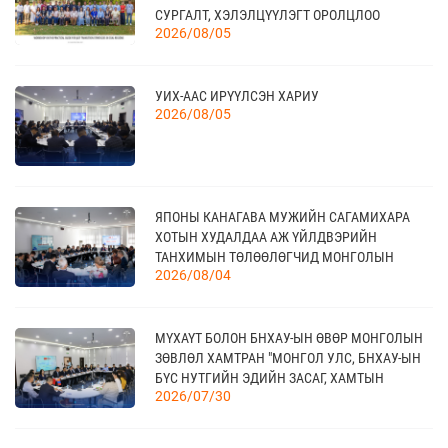
ХҮНСНИЙ САЛБАРЫН ҮЗЭСГЭЛЭН
08 сар
СУРГАЛТ, ХЭЛЭЛЦҮҮЛЭГТ ОРОЛЦЛОО
2026/08/05
17
УИХ-ААС ИРҮҮЛСЭН ХАРИУ
“УЛААНБААТАР ТҮНШЛЭЛ 2026” ХҮНСНИЙ
2026/08/05
САЛБАРЫН ОЛОН УЛСЫН ҮЗЭСГЭЛЭН
09 сар
18
ЯПОНЫ КАНАГАВА МУЖИЙН САГАМИХАРА
МОНГОЛЫН АРБИТРЫН ӨДӨР - 2026
09 сар
ХОТЫН ХУДАЛДАА АЖ ҮЙЛДВЭРИЙН
ТАНХИМЫН ТӨЛӨӨЛӨГЧИД МОНГОЛЫН
2026/08/04
ҮНДЭСНИЙ ХУДАЛДАА АЖ ҮЙЛДВЭРИЙН
ТАНХИМД ЗОЧЛОВ
20
КАНАД УЛС - ТОРОНТО ХОТЫН БИЗНЕС АЯЛАЛ
МҮХАҮТ БОЛОН БНХАУ-ЫН ӨВӨР МОНГОЛЫН
09 сар
ЗӨВЛӨЛ ХАМТРАН "МОНГОЛ УЛС, БНХАУ-ЫН
БҮС НУТГИЙН ЭДИЙН ЗАСАГ, ХАМТЫН
2026/07/30
АЖИЛЛАГААНЫ УУЛЗАЛТ"-ЫГ ЗОХИОН
БАЙГУУЛЛАА
21
TEX+ VISION KOREA