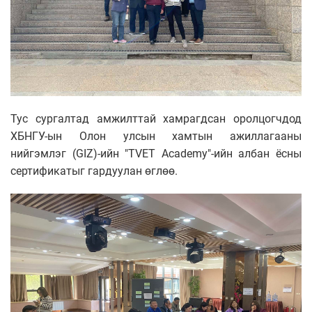
Тус сургалтад амжилттай хамрагдсан оролцогчдод
ХБНГУ-ын Олон улсын хамтын ажиллагааны
нийгэмлэг (GIZ)-ийн "TVET Academy"-ийн албан ёсны
сертификатыг гардуулан өглөө.