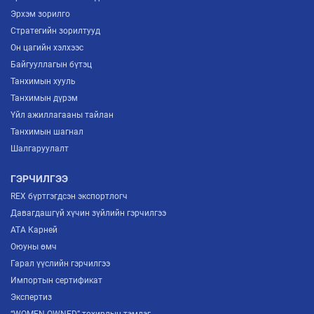
Эрхэм зорилго
Стратегийн зорилтууд
Он цагийн хэлхээс
Байгууллагын бүтэц
Танхимын хууль
Танхимын дүрэм
Үйл ажиллагааны тайлан
Танхимын шагнал
Шалгаруулалт
ГЭРЧИЛГЭЭ
REX бүртгэгдсэн экспортлогч
Давагдашгүй хүчин зүйлийн гэрчилгээ
ATA Карней
Оюуны өмч
Гарал үүслийн гэрчилгээ
Импортын сертификат
Экспертиз