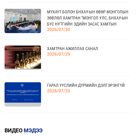
20
КАНАД УЛС - ТОРОНТО ХОТЫН БИЗНЕС АЯЛАЛ
МҮХАҮТ БОЛОН БНХАУ-ЫН ӨВӨР МОНГОЛЫН
09 сар
ЗӨВЛӨЛ ХАМТРАН "МОНГОЛ УЛС, БНХАУ-ЫН
БҮС НУТГИЙН ЭДИЙН ЗАСАГ, ХАМТЫН
2026/07/30
АЖИЛЛАГААНЫ УУЛЗАЛТ"-ЫГ ЗОХИОН
БАЙГУУЛЛАА
21
TEX+ VISION KOREA
10 сар
ХАМТРАН АЖИЛЛАХ САНАЛ
2026/07/29
04
“BAZAAR BERLIN 2026” ОЛОН УЛСЫН
ҮЗЭСГЭЛЭН
11 сар
ГАРАЛ ҮҮСЛИЙН ДҮРМИЙН ДЭЛГЭРЭНГҮЙ
2026/07/20
КАНАД УЛСАД ЗОХИОН БАЙГУУЛАГДАХ
23
CANADIAN WESTERN AGRIBITION ХӨДӨӨ АЖ
АХУЙН САЛБАРЫН ҮЗЭСГЭЛЭНД ОРОЛЦОХЫГ
11 сар
КВОТТОЙ БОЛОН БУУРУУЛСАН ТАРИФТАЙ
УРЬЖ БАЙНА.
БАРААНЫ ЖАГСААЛТ
ВИДЕО
МЭДЭЭ
2026/07/20