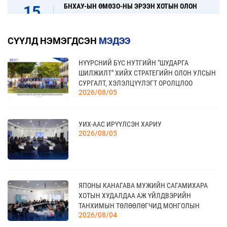
БНХАУ-ЫН ӨМӨЗО-НЫ ЭРЭЭН ХОТЫН ОЛОН
15
УЛСЫН ХУДАЛДАА, ХӨРӨНГӨ ОРУУЛАЛТЫН
08 сар
ҮЗЭСГЭЛЭН
СҮҮЛД НЭМЭГДСЭН
МЭДЭЭ
НҮҮРСНИЙ БҮС НУТГИЙН "ШУДАРГА
31
“FINE FOOD AUSTRALIA 2026” ОЛОН УЛСЫН
ШИЛЖИЛТ" ХИЙХ СТРАТЕГИЙН ОЛОН УЛСЫН
ХҮНСНИЙ САЛБАРЫН ҮЗЭСГЭЛЭН
08 сар
СУРГАЛТ, ХЭЛЭЛЦҮҮЛЭГТ ОРОЛЦЛОО
2026/08/05
17
УИХ-ААС ИРҮҮЛСЭН ХАРИУ
“УЛААНБААТАР ТҮНШЛЭЛ 2026” ХҮНСНИЙ
2026/08/05
САЛБАРЫН ОЛОН УЛСЫН ҮЗЭСГЭЛЭН
09 сар
18
ЯПОНЫ КАНАГАВА МУЖИЙН САГАМИХАРА
МОНГОЛЫН АРБИТРЫН ӨДӨР - 2026
09 сар
ХОТЫН ХУДАЛДАА АЖ ҮЙЛДВЭРИЙН
ТАНХИМЫН ТӨЛӨӨЛӨГЧИД МОНГОЛЫН
2026/08/04
ҮНДЭСНИЙ ХУДАЛДАА АЖ ҮЙЛДВЭРИЙН
ТАНХИМД ЗОЧЛОВ