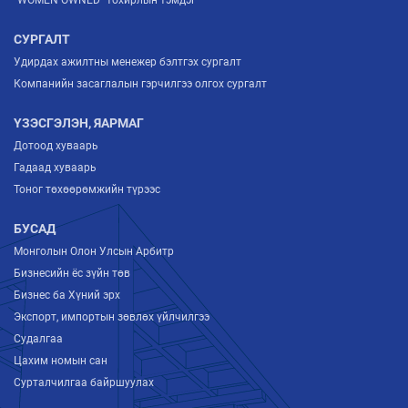
“WOMEN OWNED” тохирлын тэмдэг
СУРГАЛТ
Удирдах ажилтны менежер бэлтгэх сургалт
Компанийн засаглалын гэрчилгээ олгох сургалт
ҮЗЭСГЭЛЭН, ЯАРМАГ
Дотоод хуваарь
Гадаад хуваарь
Тоног төхөөрөмжийн түрээс
БУСАД
Монголын Олон Улсын Арбитр
Бизнесийн ёс зүйн төв
Бизнес ба Хүний эрх
Экспорт, импортын зөвлөх үйлчилгээ
Судалгаа
Цахим номын сан
Сурталчилгаа байршуулах