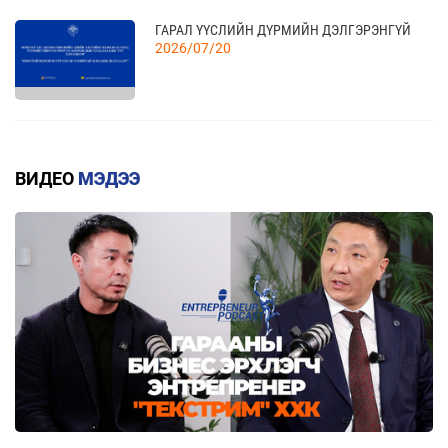
ҮЗЭСГЭЛЭН
11 сар
ГАРАЛ ҮҮСЛИЙН ДҮРМИЙН ДЭЛГЭРЭНГҮЙ
2026/07/20
КАНАД УЛСАД ЗОХИОН БАЙГУУЛАГДАХ
23
CANADIAN WESTERN AGRIBITION ХӨДӨӨ АЖ
АХУЙН САЛБАРЫН ҮЗЭСГЭЛЭНД ОРОЛЦОХЫГ
11 сар
КВОТТОЙ БОЛОН БУУРУУЛСАН ТАРИФТАЙ
УРЬЖ БАЙНА.
БАРААНЫ ЖАГСААЛТ
ВИДЕО
МЭДЭЭ
2026/07/20
ЕАЭЗХ, ТҮҮНИЙ ГИШҮҮН ОРНУУДААС МОНГОЛ
УЛС РУУ ХӨНГӨЛТТЭЙ ТАРИФААР
ИМПОРТЛОХ 367 БАРААНЫ ЖАГСААЛТ
2026/07/20
МОНГОЛ УЛС БОЛОН ЕВРАЗИЙН ЭДИЙН
ЗАСГИЙН ХОЛБОО (ЕАЭЗХ), ТҮҮНИЙ ГИШҮҮН
ОРНУУД ХООРОНДЫН ХУДАЛДААНЫ ТҮР