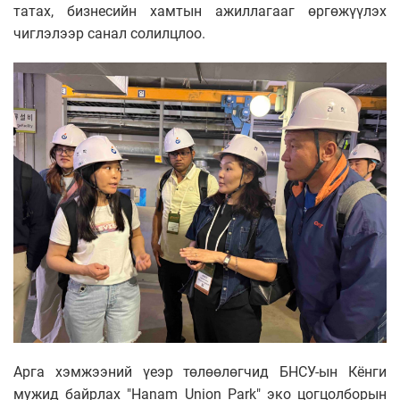
татах, бизнесийн хамтын ажиллагааг өргөжүүлэх
чиглэлээр санал солилцлоо.
Арга хэмжээний үеэр төлөөлөгчид БНСУ-ын Кёнги
мужид байрлах "Hanam Union Park" эко цогцолборын