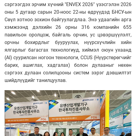
сэргээгдэх эрчим хүчний "ENVEX 2026" үзэсгэлэн 2026
оны 5 дугаар сарын 20-ноос 22-ны өдрүүдэд БНСУ-ын
Сөүл хотноо зохион байгуулагдлаа. Энэ удаагийн арга
хэмжээнд дэлхийн 26 орны 316 компанийн 655
павильон оролцож, байгаль орчин, ус цэвэршүүлэлт,
орчны бохирдлыг бууруулах, нүүрсхүчлийн хийн
ялгарлыг багасгах технологиуд, хиймэл оюун ухаанд
(AI) суурилсан ногоон технологи, CCUS (Нүүрстөрөгчийг
барих, ашиглах, хадгалах) болон дулааныг нөхөн
сэргээх дулаан солилцооны систем зэрэг дэвшилтэт
шийдлүүдийг танилцуулав.