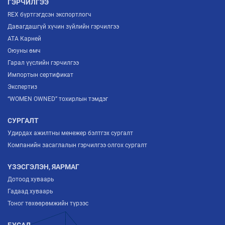
ГЭРЧИЛГЭЭ
REX бүртгэгдсэн экспортлогч
Давагдашгүй хүчин зүйлийн гэрчилгээ
ATA Карней
Оюуны өмч
Гарал үүслийн гэрчилгээ
Импортын сертификат
Экспертиз
“WOMEN OWNED” тохирлын тэмдэг
СУРГАЛТ
Удирдах ажилтны менежер бэлтгэх сургалт
Компанийн засаглалын гэрчилгээ олгох сургалт
ҮЗЭСГЭЛЭН, ЯАРМАГ
Дотоод хуваарь
Гадаад хуваарь
Тоног төхөөрөмжийн түрээс
БУСАД