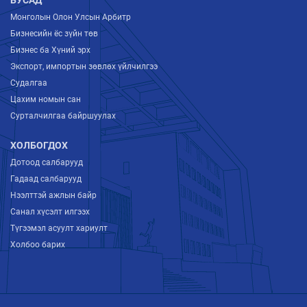
Монголын Олон Улсын Арбитр
Бизнесийн ёс зүйн төв
Бизнес ба Хүний эрх
Экспорт, импортын зөвлөх үйлчилгээ
Судалгаа
Цахим номын сан
Сурталчилгаа байршуулах
ХОЛБОГДОХ
Дотоод салбарууд
Гадаад салбарууд
Нээлттэй ажлын байр
Санал хүсэлт илгээх
Түгээмэл асуулт хариулт
Холбоо барих