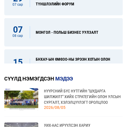
ТҮНШЛЭЛИЙН ФОРУМ
07 сар
07
МОНГОЛ - ПОЛЬШ БИЗНЕС УУЛЗАЛТ
08 сар
БНХАУ-ЫН ӨМӨЗО-НЫ ЭРЭЭН ХОТЫН ОЛОН
15
УЛСЫН ХУДАЛДАА, ХӨРӨНГӨ ОРУУЛАЛТЫН
08 сар
ҮЗЭСГЭЛЭН
СҮҮЛД НЭМЭГДСЭН
МЭДЭЭ
НҮҮРСНИЙ БҮС НУТГИЙН "ШУДАРГА
31
“FINE FOOD AUSTRALIA 2026” ОЛОН УЛСЫН
ШИЛЖИЛТ" ХИЙХ СТРАТЕГИЙН ОЛОН УЛСЫН
ХҮНСНИЙ САЛБАРЫН ҮЗЭСГЭЛЭН
08 сар
СУРГАЛТ, ХЭЛЭЛЦҮҮЛЭГТ ОРОЛЦЛОО
2026/08/05
17
УИХ-ААС ИРҮҮЛСЭН ХАРИУ
“УЛААНБААТАР ТҮНШЛЭЛ 2026” ХҮНСНИЙ