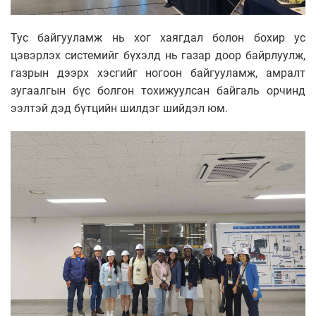
Тус байгууламж нь хог хаягдал болон бохир ус
цэвэрлэх системийг бүхэлд нь газар доор байрлуулж,
газрын дээрх хэсгийг ногоон байгууламж, амралт
зугаалгын бүс болгон тохижуулсан байгаль орчинд
ээлтэй дэд бүтцийн шилдэг шийдэл юм.