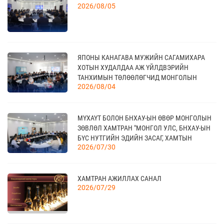
2026/08/05
САЛБАРЫН ОЛОН УЛСЫН ҮЗЭСГЭЛЭН
09 сар
18
ЯПОНЫ КАНАГАВА МУЖИЙН САГАМИХАРА
МОНГОЛЫН АРБИТРЫН ӨДӨР - 2026
09 сар
ХОТЫН ХУДАЛДАА АЖ ҮЙЛДВЭРИЙН
ТАНХИМЫН ТӨЛӨӨЛӨГЧИД МОНГОЛЫН
2026/08/04
ҮНДЭСНИЙ ХУДАЛДАА АЖ ҮЙЛДВЭРИЙН
ТАНХИМД ЗОЧЛОВ
20
КАНАД УЛС - ТОРОНТО ХОТЫН БИЗНЕС АЯЛАЛ
МҮХАҮТ БОЛОН БНХАУ-ЫН ӨВӨР МОНГОЛЫН
09 сар
ЗӨВЛӨЛ ХАМТРАН "МОНГОЛ УЛС, БНХАУ-ЫН
БҮС НУТГИЙН ЭДИЙН ЗАСАГ, ХАМТЫН
2026/07/30
АЖИЛЛАГААНЫ УУЛЗАЛТ"-ЫГ ЗОХИОН
БАЙГУУЛЛАА
21
TEX+ VISION KOREA
10 сар
ХАМТРАН АЖИЛЛАХ САНАЛ
2026/07/29
04
“BAZAAR BERLIN 2026” ОЛОН УЛСЫН