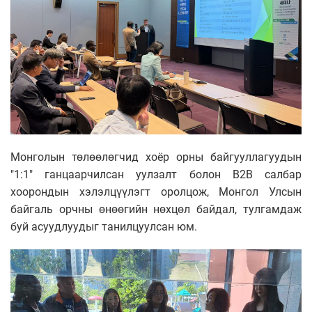
Монголын төлөөлөгчид хоёр орны байгууллагуудын
"1:1" ганцаарчилсан уулзалт болон B2B салбар
хоорондын хэлэлцүүлэгт оролцож, Монгол Улсын
байгаль орчны өнөөгийн нөхцөл байдал, тулгамдаж
буй асуудлуудыг танилцуулсан юм.