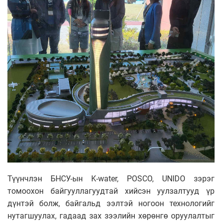
Түүнчлэн БНСУ-ын K-water, POSCO, UNIDO зэрэг
томоохон байгууллагуудтай хийсэн уулзалтууд үр
дүнтэй болж, байгальд ээлтэй ногоон технологийг
нутагшуулах, гадаад зах зээлийн хөрөнгө оруулалтыг