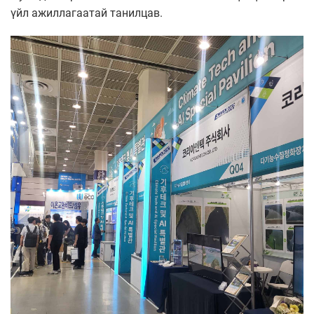
үйл ажиллагаатай танилцав.