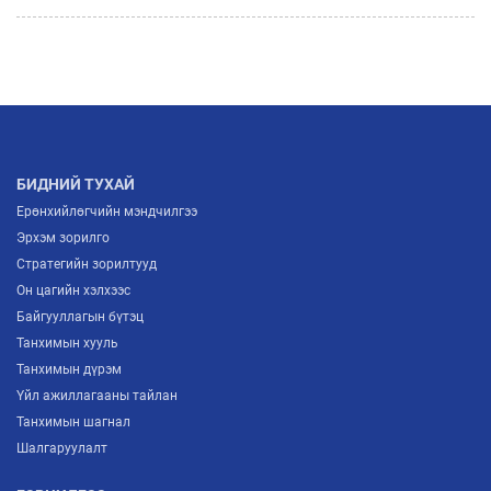
ТОДОРХОЙЛОХ “ITP FORUM-2026” ЗОХИОН
БАЙГУУЛАГДЛАА
2026/07/03
МОНГОЛЫН ҮНДЭСНИЙ ҮЙЛДВЭРЛЭГЧИД
ЕВРОПТ ГАРАХ ШИНЭ ГАРЦ НЭЭГДЛЭЭ
2026/07/02
БИДНИЙ ТУХАЙ
Ерөнхийлөгчийн мэндчилгээ
Эрхэм зорилго
Стратегийн зорилтууд
Он цагийн хэлхээс
Байгууллагын бүтэц
Танхимын хууль
Танхимын дүрэм
Үйл ажиллагааны тайлан
Танхимын шагнал
Шалгаруулалт