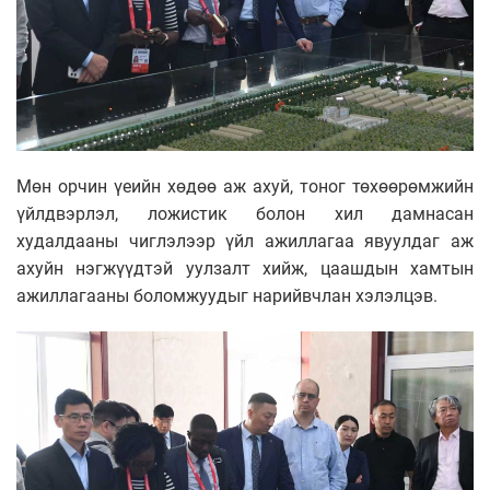
Мөн орчин үеийн хөдөө аж ахуй, тоног төхөөрөмжийн
үйлдвэрлэл, ложистик болон хил дамнасан
худалдааны чиглэлээр үйл ажиллагаа явуулдаг аж
ахуйн нэгжүүдтэй уулзалт хийж, цаашдын хамтын
ажиллагааны боломжуудыг нарийвчлан хэлэлцэв.