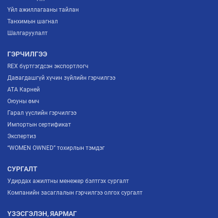
Үйл ажиллагааны тайлан
Танхимын шагнал
Шалгаруулалт
ГЭРЧИЛГЭЭ
REX бүртгэгдсэн экспортлогч
Давагдашгүй хүчин зүйлийн гэрчилгээ
ATA Карней
Оюуны өмч
Гарал үүслийн гэрчилгээ
Импортын сертификат
Экспертиз
“WOMEN OWNED” тохирлын тэмдэг
СУРГАЛТ
Удирдах ажилтны менежер бэлтгэх сургалт
Компанийн засаглалын гэрчилгээ олгох сургалт
ҮЗЭСГЭЛЭН, ЯАРМАГ