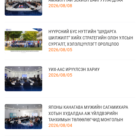
САЛБАРЫН ОЛОН УЛСЫН ҮЗЭСГЭЛЭН
09 сар
2026/08/08
20
НҮҮРСНИЙ БҮС НУТГИЙН "ШУДАРГА
КАНАД УЛС - ТОРОНТО ХОТЫН БИЗНЕС АЯЛАЛ
ШИЛЖИЛТ" ХИЙХ СТРАТЕГИЙН ОЛОН УЛСЫН
09 сар
СУРГАЛТ, ХЭЛЭЛЦҮҮЛЭГТ ОРОЛЦЛОО
2026/08/05
21
УИХ-ААС ИРҮҮЛСЭН ХАРИУ
TEX+ VISION KOREA
10 сар
2026/08/05
04
“BAZAAR BERLIN 2026” ОЛОН УЛСЫН
ЯПОНЫ КАНАГАВА МУЖИЙН САГАМИХАРА
ҮЗЭСГЭЛЭН
11 сар
ХОТЫН ХУДАЛДАА АЖ ҮЙЛДВЭРИЙН
ТАНХИМЫН ТӨЛӨӨЛӨГЧИД МОНГОЛЫН
2026/08/04
ҮНДЭСНИЙ ХУДАЛДАА АЖ ҮЙЛДВЭРИЙН
ТАНХИМД ЗОЧЛОВ
КАНАД УЛСАД ЗОХИОН БАЙГУУЛАГДАХ
23
CANADIAN WESTERN AGRIBITION ХӨДӨӨ АЖ