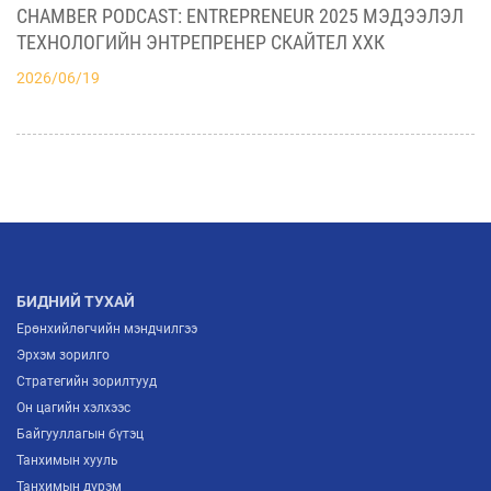
СУРГУУЛИЙН МОНГОЛ ДАХЬ ТӨЛӨӨЛӨГЧИЙН
CHAMBER PODCAST: ENTREPRENEUR 2025 МЭДЭЭЛЭЛ
2026/07/06
БАЙГУУЛЛАГАТАЙ ХАМТЫН АЖИЛЛААГАА
ТЕХНОЛОГИЙН ЭНТРЕПРЕНЕР СКАЙТЕЛ ХХК
ЭХЛҮҮЛНЭ
2026/06/19
МҮХАҮТ ШИНЭЭР ЭЛССЭН ГИШҮҮДДЭЭ
ГИШҮҮНЧЛЭЛИЙН ГЭРЧИЛГЭЭ ГАРДУУЛЖ,
БИЗНЕСИЙН ХАМТЫН АЖИЛЛАГААНЫ ШИНЭ
2026/07/03
БОЛОМЖУУДЫГ НЭЭЛЭЭ
АЖ ҮЙЛДВЭРИЙН САЛБАРЫН ИРЭЭДҮЙГ
ТОДОРХОЙЛОХ “ITP FORUM-2026” ЗОХИОН
БАЙГУУЛАГДЛАА
2026/07/03
БИДНИЙ ТУХАЙ
Ерөнхийлөгчийн мэндчилгээ
Эрхэм зорилго
Стратегийн зорилтууд
Он цагийн хэлхээс
Байгууллагын бүтэц
Танхимын хууль
Танхимын дүрэм