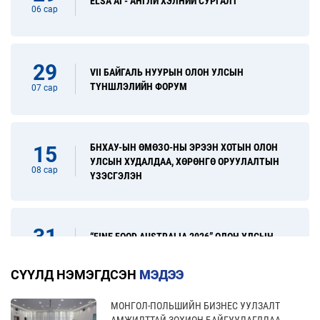
ELSA AI - АНГЛИ ХЭЛНИЙ СУРГАЛТ
06 сар
29
VII БАЙГАЛЬ НУУРЫН ОЛОН УЛСЫН
ТҮНШЛЭЛИЙН ФОРУМ
07 сар
БНХАУ-ЫН ӨМӨЗО-НЫ ЭРЭЭН ХОТЫН ОЛОН
15
УЛСЫН ХУДАЛДАА, ХӨРӨНГӨ ОРУУЛАЛТЫН
08 сар
ҮЗЭСГЭЛЭН
31
“FINE FOOD AUSTRALIA 2026” ОЛОН УЛСЫН
ХҮНСНИЙ САЛБАРЫН ҮЗЭСГЭЛЭН
08 сар
СҮҮЛД НЭМЭГДСЭН
МЭДЭЭ
МОНГОЛ-ПОЛЬШИЙН БИЗНЕС УУЛЗАЛТ
17
“УЛААНБААТАР ТҮНШЛЭЛ 2026” ХҮНСНИЙ
АМЖИЛТТАЙ ЗОХИОН БАЙГУУЛАГДЛАА