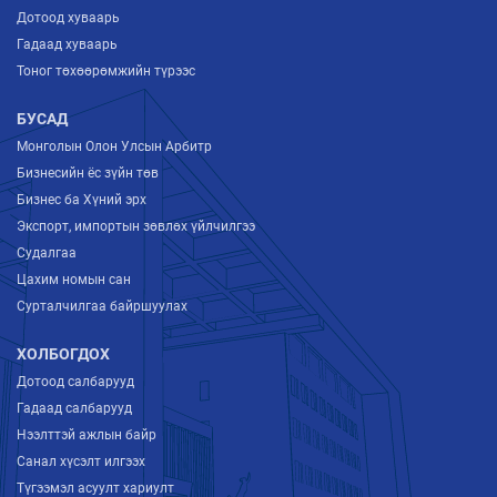
Дотоод хуваарь
Гадаад хуваарь
Тоног төхөөрөмжийн түрээс
БУСАД
Монголын Олон Улсын Арбитр
Бизнесийн ёс зүйн төв
Бизнес ба Хүний эрх
Экспорт, импортын зөвлөх үйлчилгээ
Судалгаа
Цахим номын сан
Сурталчилгаа байршуулах
ХОЛБОГДОХ
Дотоод салбарууд
Гадаад салбарууд
Нээлттэй ажлын байр
Санал хүсэлт илгээх
Түгээмэл асуулт хариулт