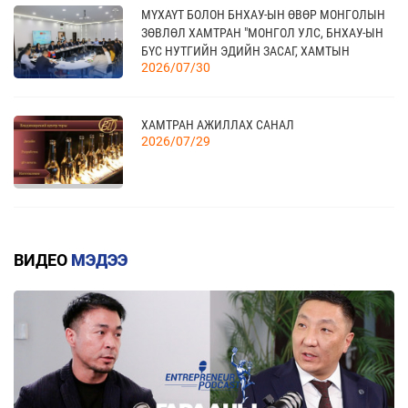
11 сар
МҮХАҮТ БОЛОН БНХАУ-ЫН ӨВӨР МОНГОЛЫН
АХУЙН САЛБАРЫН ҮЗЭСГЭЛЭН
ЗӨВЛӨЛ ХАМТРАН "МОНГОЛ УЛС, БНХАУ-ЫН
БҮС НУТГИЙН ЭДИЙН ЗАСАГ, ХАМТЫН
2026/07/30
АЖИЛЛАГААНЫ УУЛЗАЛТ"-ЫГ ЗОХИОН
БАЙГУУЛЛАА
ХАМТРАН АЖИЛЛАХ САНАЛ
2026/07/29
ГАРАЛ ҮҮСЛИЙН ДҮРМИЙН ДЭЛГЭРЭНГҮЙ
2026/07/20
ВИДЕО
МЭДЭЭ
КВОТТОЙ БОЛОН БУУРУУЛСАН ТАРИФТАЙ
БАРААНЫ ЖАГСААЛТ
2026/07/20