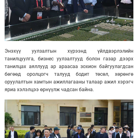
Энэхүү уулзалтын хүрээнд үйлдвэрлэлийн
танилцуулга, бизнес уулзалтууд болон газар дээрх
танилцах аяллууд ар араасаа зохион байгуулагдсан
бөгөөд оролцогч талууд бодит төсөл, хөрөнгө
оруулалтын хамтын ажиллагааны талаар ажил хэрэгч
яриа хэлэлцээ өрнүүлж чадсан байна.