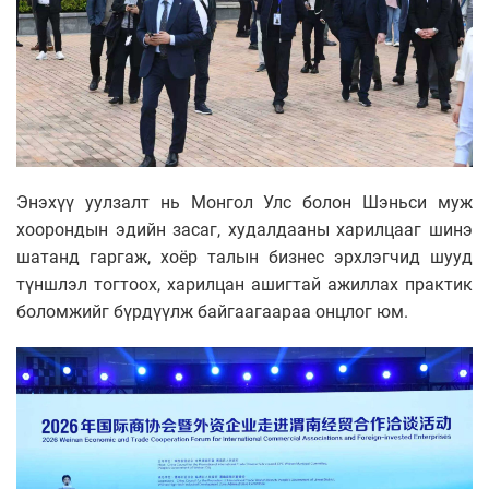
Энэхүү уулзалт нь Монгол Улс болон Шэньси муж
хоорондын эдийн засаг, худалдааны харилцааг шинэ
шатанд гаргаж, хоёр талын бизнес эрхлэгчид шууд
түншлэл тогтоох, харилцан ашигтай ажиллах практик
боломжийг бүрдүүлж байгаагаараа онцлог юм.