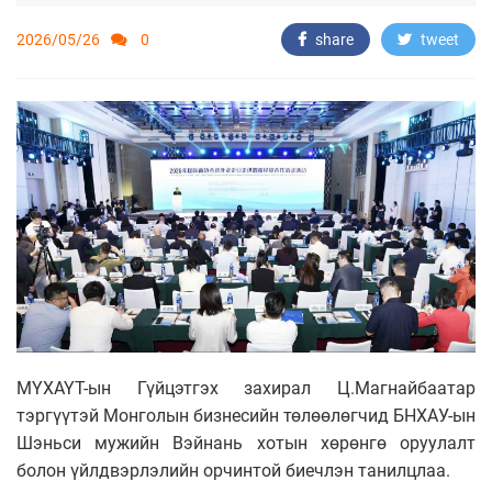
2026/05/26
0
share
tweet
МҮХАҮТ-ын Гүйцэтгэх захирал Ц.Магнайбаатар
тэргүүтэй Монголын бизнесийн төлөөлөгчид БНХАУ-ын
Шэньси мужийн Вэйнань хотын хөрөнгө оруулалт
болон үйлдвэрлэлийн орчинтой биечлэн танилцлаа.