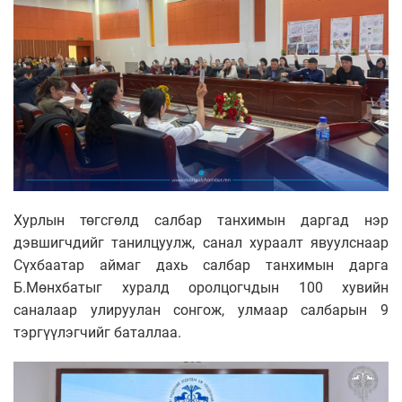
Хурлын төгсгөлд салбар танхимын даргад нэр
дэвшигчдийг танилцуулж, санал хураалт явуулснаар
Сүхбаатар аймаг дахь салбар танхимын дарга
Б.Мөнхбатыг хуралд оролцогчдын 100 хувийн
саналаар улируулан сонгож, улмаар салбарын 9
тэргүүлэгчийг баталлаа.