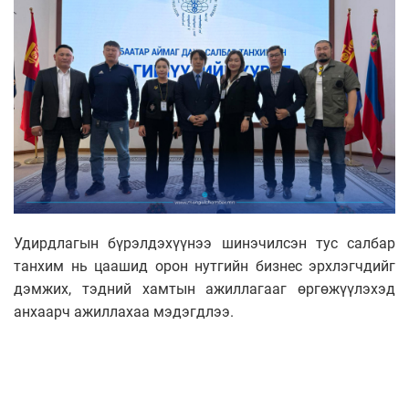
Удирдлагын бүрэлдэхүүнээ шинэчилсэн тус салбар
танхим нь цаашид орон нутгийн бизнес эрхлэгчдийг
дэмжих, тэдний хамтын ажиллагааг өргөжүүлэхэд
анхаарч ажиллахаа мэдэгдлээ.