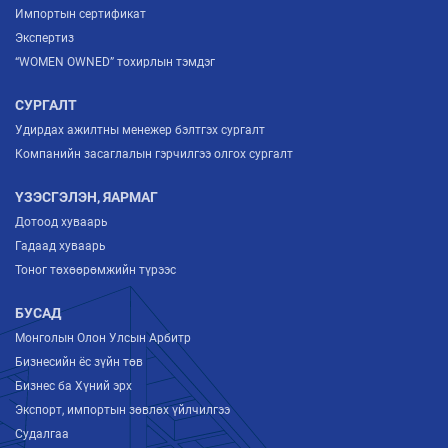
Импортын сертификат
Экспертиз
“WOMEN OWNED” тохирлын тэмдэг
СУРГАЛТ
Удирдах ажилтны менежер бэлтгэх сургалт
Компанийн засаглалын гэрчилгээ олгох сургалт
ҮЗЭСГЭЛЭН, ЯАРМАГ
Дотоод хуваарь
Гадаад хуваарь
Тоног төхөөрөмжийн түрээс
БУСАД
Монголын Олон Улсын Арбитр
Бизнесийн ёс зүйн төв
Бизнес ба Хүний эрх
Экспорт, импортын зөвлөх үйлчилгээ
Судалгаа