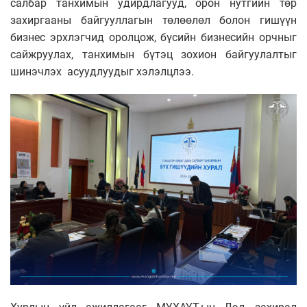
салбар танхимын удирдлагууд, орон нутгийн төр
захиргааны байгууллагын төлөөлөл болон гишүүн
бизнес эрхлэгчид оролцож, бүсийн бизнесийн орчныг
сайжруулах, танхимын бүтэц зохион байгуулалтыг
шинэчлэх асуудлуудыг хэлэлцлээ.