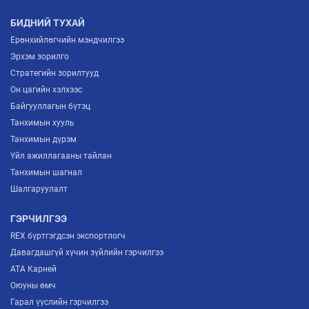
2026/07/02
БИДНИЙ ТУХАЙ
Ерөнхийлөгчийн мэндчилгээ
Эрхэм зорилго
Стратегийн зорилтууд
Он цагийн хэлхээс
Байгууллагын бүтэц
Танхимын хууль
Танхимын дүрэм
Үйл ажиллагааны тайлан
Танхимын шагнал
Шалгаруулалт
ГЭРЧИЛГЭЭ
REX бүртгэгдсэн экспортлогч
Давагдашгүй хүчин зүйлийн гэрчилгээ
ATA Карней
Оюуны өмч
Гарал үүслийн гэрчилгээ