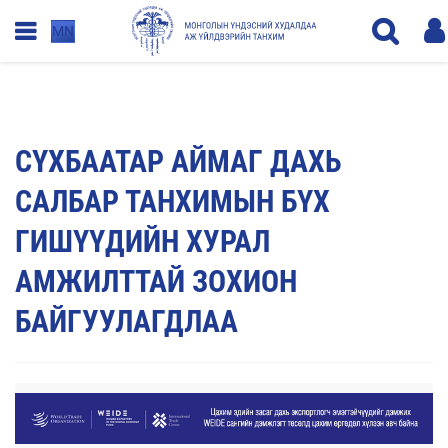
MN
СҮХБААТАР АЙМАГ ДАХЬ
САЛБАР ТАНХИМЫН БҮХ
ГИШҮҮДИЙН ХУРАЛ
АМЖИЛТТАЙ ЗОХИОН
БАЙГУУЛАГДЛАА