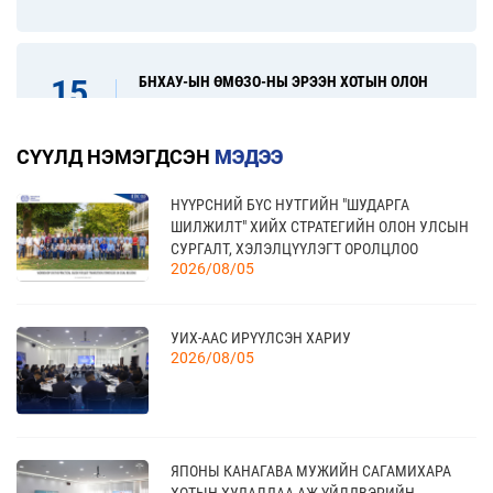
БНХАУ-ЫН ӨМӨЗО-НЫ ЭРЭЭН ХОТЫН ОЛОН
15
УЛСЫН ХУДАЛДАА, ХӨРӨНГӨ ОРУУЛАЛТЫН
08 сар
ҮЗЭСГЭЛЭН
СҮҮЛД НЭМЭГДСЭН
МЭДЭЭ
НҮҮРСНИЙ БҮС НУТГИЙН "ШУДАРГА
31
“FINE FOOD AUSTRALIA 2026” ОЛОН УЛСЫН
ШИЛЖИЛТ" ХИЙХ СТРАТЕГИЙН ОЛОН УЛСЫН
ХҮНСНИЙ САЛБАРЫН ҮЗЭСГЭЛЭН
08 сар
СУРГАЛТ, ХЭЛЭЛЦҮҮЛЭГТ ОРОЛЦЛОО
2026/08/05
17
УИХ-ААС ИРҮҮЛСЭН ХАРИУ
“УЛААНБААТАР ТҮНШЛЭЛ 2026” ХҮНСНИЙ
2026/08/05
САЛБАРЫН ОЛОН УЛСЫН ҮЗЭСГЭЛЭН
09 сар
18
ЯПОНЫ КАНАГАВА МУЖИЙН САГАМИХАРА
МОНГОЛЫН АРБИТРЫН ӨДӨР - 2026
09 сар
ХОТЫН ХУДАЛДАА АЖ ҮЙЛДВЭРИЙН