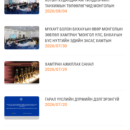
ТАНХИМЫН ТӨЛӨӨЛӨГЧИД МОНГОЛЫН
2026/08/04
ҮНДЭСНИЙ ХУДАЛДАА АЖ ҮЙЛДВЭРИЙН
ТАНХИМД ЗОЧЛОВ
20
КАНАД УЛС - ТОРОНТО ХОТЫН БИЗНЕС АЯЛАЛ
МҮХАҮТ БОЛОН БНХАУ-ЫН ӨВӨР МОНГОЛЫН
09 сар
ЗӨВЛӨЛ ХАМТРАН "МОНГОЛ УЛС, БНХАУ-ЫН
БҮС НУТГИЙН ЭДИЙН ЗАСАГ, ХАМТЫН
2026/07/30
АЖИЛЛАГААНЫ УУЛЗАЛТ"-ЫГ ЗОХИОН
БАЙГУУЛЛАА
21
TEX+ VISION KOREA
10 сар
ХАМТРАН АЖИЛЛАХ САНАЛ
2026/07/29
04
“BAZAAR BERLIN 2026” ОЛОН УЛСЫН
ҮЗЭСГЭЛЭН
11 сар
ГАРАЛ ҮҮСЛИЙН ДҮРМИЙН ДЭЛГЭРЭНГҮЙ
2026/07/20
КАНАД УЛСАД ЗОХИОН БАЙГУУЛАГДАХ
23
CANADIAN WESTERN AGRIBITION ХӨДӨӨ АЖ
АХУЙН САЛБАРЫН ҮЗЭСГЭЛЭНД ОРОЛЦОХЫГ