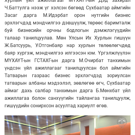
Хурлын үйл ажиллагааг МҮХАҮТ-ын Дэд захирал
Ч.Баттулга нээж үг хэлсэн бөгөөд Сүхбаатар аймгийн
Засаг дарга М.Идэрбат орон нутгийн бизнес
эрхлэгчдэд мэндчилгээ дэвшүүлж, төрөөс баримталж
буй бизнесийн орчны бодлогын дэмжлэгүүдийн
талаар танилцуулав. Мөн Улсын Их Хурлын гишүүн
Ж.Батсуурь, У.Отгонбаяр нар хурлын төлөөлөгчдөд
баяр хүргэж, мэндчилгээ илгээсэн юм. Үргэлжлүүлэн
МҮХАҮТ-ын ГСТАХГ-ын дарга М.Очирбат танхимын
үндсэн үйл ажиллагааг танилцуулсан бол аймгийн
Татварын газраас бизнес эрхлэгчдэд зориулсан
татварын албаны мэдээлэл, зөвлөгөө өгч, Сүхбаатар
аймаг дахь салбар танхимын дарга Б.Мөнхбат үйл
ажиллагаа болон санхүүгийн тайлангаа танилцуулж,
гишүүдийн сонирхсон асуултад хариулт өгөв.