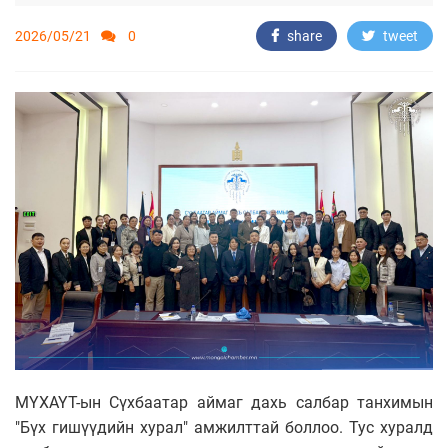
2026/05/21
0
share
tweet
МҮХАҮТ-ын Сүхбаатар аймаг дахь салбар танхимын
"Бүх гишүүдийн хурал" амжилттай боллоо. Тус хуралд