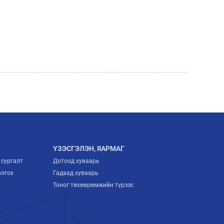
ҮЗЭСГЭЛЭН, ЯАРМАГ
 сургалт
Дотоод хуваарь
олгох
Гадаад хуваарь
Тоног төхөөрөмжийн түрээс