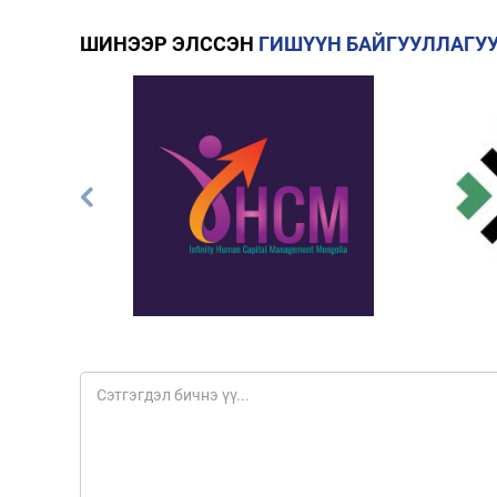
ШИНЭЭР ЭЛССЭН
ГИШҮҮН БАЙГУУЛЛАГУ