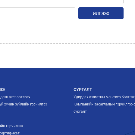
ИЛГЭЭХ
ЭЭ
СУРГАЛТ
гдсэн экспортлогч
Удирдах ажилтны менежер бэлтгэх
й хүчин зүйлийн гэрчилгээ
Компанийн засаглалын гэрчилгээ 
й
сургалт
ийн гэрчилгээ
сертификат