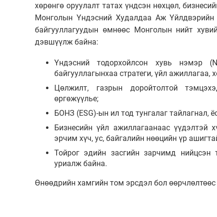
хөрөнгө оруулалт татах үндсэн нөхцөл, бизнеси
Монголын Үндэсний Худалдаа Аж Үйлдвэрийн Т
байгууллагуудын өмнөөс Монголын нийт хуви
дэвшүүлж байна:
Үндэсний тодорхойлсон хувь нэмэр (N
байгууллагынхаа стратеги, үйл ажиллагаа, 
Цөлжилт, газрын доройтолтой тэмцэхэ
өргөжүүлье;
БОНЗ (ESG)-ын ил тод тунгалаг тайлагнал, ё
Бизнесийн үйл ажиллагаанаас үүдэлтэй х
эрчим хүч, ус, байгалийн нөөцийн үр ашигта
Тойрог эдийн засгийн зарчимд нийцсэн 
уриалж байна.
Өнөөдрийн хамгийн том эрсдэл бол өөрчлөлтөөс