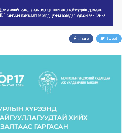
share
tweet