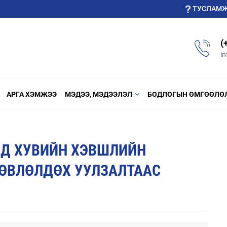
ТУСЛАМ
(
i
АРГА ХЭМЖЭЭ
МЭДЭЭ, МЭДЭЭЛЭЛ
БОДЛОГЫН ӨМГӨӨЛӨ
НД ХУВИЙН ХЭВШЛИЙН
ЗӨВЛӨЛДӨХ УУЛЗАЛТААС