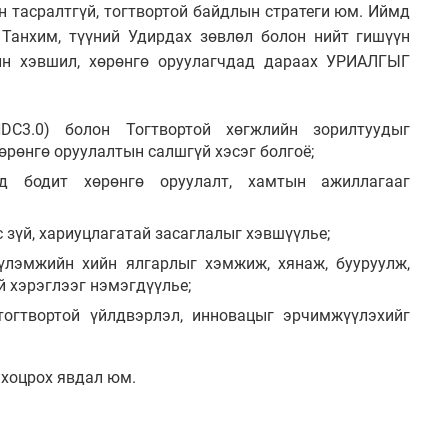
йн тасралтгүй, тогтвортой байдлын стратеги юм. Иймд
анхим, түүний Удирдах зөвлөл болон нийт гишүүн
йн хэвшил, хөрөнгө оруулагчдад дараах УРИАЛГЫГ
DC3.0) болон Тогтвортой хөгжлийн зорилтуудыг
хөрөнгө оруулалтын салшгүй хэсэг болгоё;
д бодит хөрөнгө оруулалт, хамтын ажиллагааг
с зүй, хариуцлагатай засаглалыг хэвшүүлье;
үлэмжийн хийн ялгарлыг хэмжиж, хянаж, бууруулж,
й хэрэглээг нэмэгдүүлье;
тогтвортой үйлдвэрлэл, инновацыг эрчимжүүлэхийг
 хоцрох явдал юм.