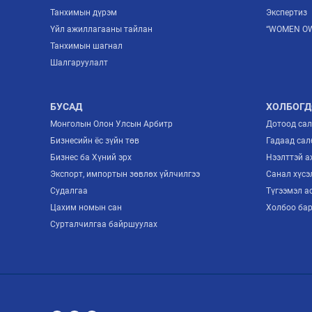
Танхимын дүрэм
Экспертиз
Үйл ажиллагааны тайлан
“WOMEN OW
Танхимын шагнал
Шалгаруулалт
БУСАД
ХОЛБОГД
Монголын Олон Улсын Арбитр
Дотоод са
Бизнесийн ёс зүйн төв
Гадаад сал
Бизнес ба Хүний эрх
Нээлттэй 
Экспорт, импортын зөвлөх үйлчилгээ
Санал хүсэ
Судалгаа
Түгээмэл а
Цахим номын сан
Холбоо ба
Сурталчилгаа байршуулах