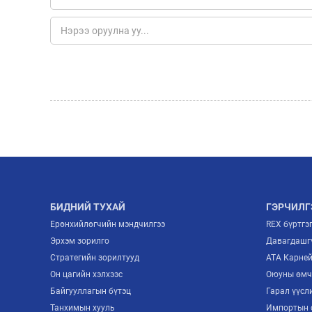
БИДНИЙ ТУХАЙ
ГЭРЧИЛГ
Ерөнхийлөгчийн мэндчилгээ
REX бүртгэ
Эрхэм зорилго
Давагдашгү
Стратегийн зорилтууд
ATA Карне
Он цагийн хэлхээс
Оюуны өмч
Байгууллагын бүтэц
Гарал үүсл
Танхимын хууль
Импортын 