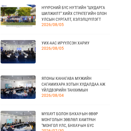
НҮҮРСНИЙ БҮС НУТГИЙН "ШУДАРГА
20
ШИЛЖИЛТ" ХИЙХ СТРАТЕГИЙН ОЛОН
КАНАД УЛС - ТОРОНТО ХОТЫН БИЗНЕС
УЛСЫН СУРГАЛТ, ХЭЛЭЛЦҮҮЛЭГТ
АЯЛАЛ
09 сар
2026/08/05
ОРОЛЦЛОО
УИХ-ААС ИРҮҮЛСЭН ХАРИУ
21
2026/08/05
TEX+ VISION KOREA
10 сар
04
ЯПОНЫ КАНАГАВА МУЖИЙН
“BAZAAR BERLIN 2026” ОЛОН УЛСЫН
САГАМИХАРА ХОТЫН ХУДАЛДАА АЖ
ҮЗЭСГЭЛЭН
11 сар
ҮЙЛДВЭРИЙН ТАНХИМЫН
2026/08/04
ТӨЛӨӨЛӨГЧИД МОНГОЛЫН
ҮНДЭСНИЙ ХУДАЛДАА АЖ
ҮЙЛДВЭРИЙН ТАНХИМД ЗОЧЛОВ
КАНАД УЛСАД ЗОХИОН БАЙГУУЛАГДАХ
23
МҮХАҮТ БОЛОН БНХАУ-ЫН ӨВӨР
CANADIAN WESTERN AGRIBITION ХӨДӨӨ
11 сар
МОНГОЛЫН ЗӨВЛӨЛ ХАМТРАН
АЖ АХУЙН САЛБАРЫН ҮЗЭСГЭЛЭН
"МОНГОЛ УЛС, БНХАУ-ЫН БҮС
2026/07/30