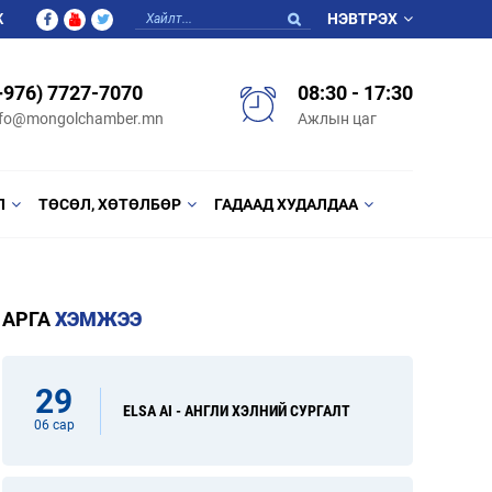
Ж
НЭВТРЭХ
+976) 7727-7070
08:30 - 17:30
nfo@mongolchamber.mn
Ажлын цаг
Л
ТӨСӨЛ, ХӨТӨЛБӨР
ГАДААД ХУДАЛДАА
АРГА
ХЭМЖЭЭ
29
ELSA AI - АНГЛИ ХЭЛНИЙ СУРГАЛТ
06 сар