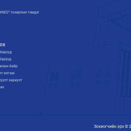
NED” тохирлын тэмдэг
ОХ
лбарууд
барууд
ажлын байр
лт илгээх
суулт хариулт
рих
Зохиогчийн эрх © 