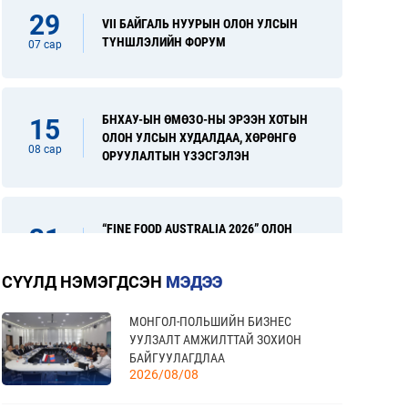
29
VII БАЙГАЛЬ НУУРЫН ОЛОН УЛСЫН
ТҮНШЛЭЛИЙН ФОРУМ
07 сар
БНХАУ-ЫН ӨМӨЗО-НЫ ЭРЭЭН ХОТЫН
15
ОЛОН УЛСЫН ХУДАЛДАА, ХӨРӨНГӨ
08 сар
ОРУУЛАЛТЫН ҮЗЭСГЭЛЭН
“FINE FOOD AUSTRALIA 2026” ОЛОН
31
УЛСЫН ХҮНСНИЙ САЛБАРЫН
08 сар
ҮЗЭСГЭЛЭН
СҮҮЛД НЭМЭГДСЭН
МЭДЭЭ
МОНГОЛ-ПОЛЬШИЙН БИЗНЕС
“УЛААНБААТАР ТҮНШЛЭЛ 2026”
17
УУЛЗАЛТ АМЖИЛТТАЙ ЗОХИОН
ХҮНСНИЙ САЛБАРЫН ОЛОН УЛСЫН
БАЙГУУЛАГДЛАА
09 сар
ҮЗЭСГЭЛЭН
2026/08/08