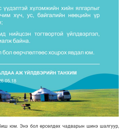
 биш юм. Энэ бол өрсөлдөх чадварын шинэ шалгуур,