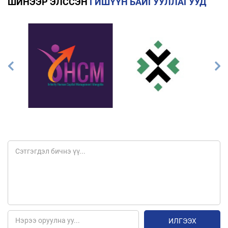
ШИНЭЭР ЭЛССЭН
ГИШҮҮН БАЙГУУЛЛАГУУД
ИЛГЭЭХ