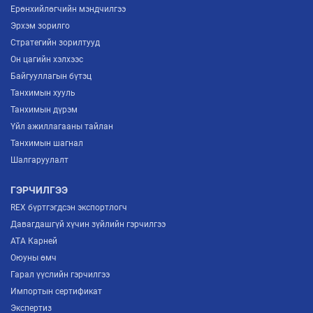
Ерөнхийлөгчийн мэндчилгээ
Эрхэм зорилго
Стратегийн зорилтууд
Он цагийн хэлхээс
Байгууллагын бүтэц
Танхимын хууль
Танхимын дүрэм
Үйл ажиллагааны тайлан
Танхимын шагнал
Шалгаруулалт
ГЭРЧИЛГЭЭ
REX бүртгэгдсэн экспортлогч
Давагдашгүй хүчин зүйлийн гэрчилгээ
ATA Карней
Оюуны өмч
Гарал үүслийн гэрчилгээ
Импортын сертификат
Экспертиз