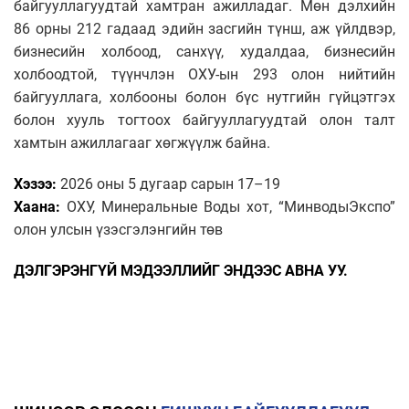
байгууллагуудтай хамтран ажилладаг. Мөн дэлхийн
86 орны 212 гадаад эдийн засгийн түнш, аж үйлдвэр,
бизнесийн холбоод, санхүү, худалдаа, бизнесийн
холбоодтой, түүнчлэн ОХУ-ын 293 олон нийтийн
байгууллага, холбооны болон бүс нутгийн гүйцэтгэх
болон хууль тогтоох байгууллагуудтай олон талт
хамтын ажиллагааг хөгжүүлж байна.
Хэзээ:
2026 оны 5 дугаар сарын 17–19
Хаана:
ОХУ, Минеральные Воды хот, “МинводыЭкспо”
олон улсын үзэсгэлэнгийн төв
ДЭЛГЭРЭНГҮЙ МЭДЭЭЛЛИЙГ ЭНДЭЭС АВНА УУ.