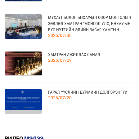
ТАНХИМД ЗОЧЛОВ
21
TEX+ VISION KOREA
МҮХАҮТ БОЛОН БНХАУ-ЫН ӨВӨР МОНГОЛЫН
10 сар
ЗӨВЛӨЛ ХАМТРАН "МОНГОЛ УЛС, БНХАУ-ЫН
БҮС НУТГИЙН ЭДИЙН ЗАСАГ, ХАМТЫН
2026/07/30
АЖИЛЛАГААНЫ УУЛЗАЛТ"-ЫГ ЗОХИОН
БАЙГУУЛЛАА
04
“BAZAAR BERLIN 2026” ОЛОН УЛСЫН
ҮЗЭСГЭЛЭН
11 сар
ХАМТРАН АЖИЛЛАХ САНАЛ
2026/07/29
КАНАД УЛСАД ЗОХИОН БАЙГУУЛАГДАХ
23
CANADIAN WESTERN AGRIBITION ХӨДӨӨ АЖ
АХУЙН САЛБАРЫН ҮЗЭСГЭЛЭНД ОРОЛЦОХЫГ
11 сар
ГАРАЛ ҮҮСЛИЙН ДҮРМИЙН ДЭЛГЭРЭНГҮЙ
УРЬЖ БАЙНА.
2026/07/20
КВОТТОЙ БОЛОН БУУРУУЛСАН ТАРИФТАЙ
БАРААНЫ ЖАГСААЛТ
ВИДЕО
МЭДЭЭ