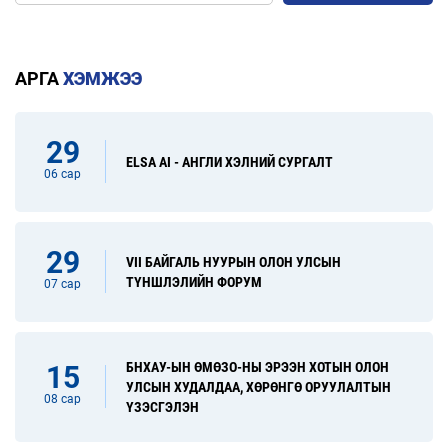
АРГА
ХЭМЖЭЭ
29
ELSA AI - АНГЛИ ХЭЛНИЙ СУРГАЛТ
06 сар
29
VII БАЙГАЛЬ НУУРЫН ОЛОН УЛСЫН
ТҮНШЛЭЛИЙН ФОРУМ
07 сар
БНХАУ-ЫН ӨМӨЗО-НЫ ЭРЭЭН ХОТЫН ОЛОН
15
УЛСЫН ХУДАЛДАА, ХӨРӨНГӨ ОРУУЛАЛТЫН
08 сар
ҮЗЭСГЭЛЭН