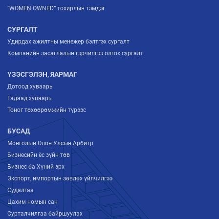
“WOMEN OWNED” тохирлын тэмдэг
СУРГАЛТ
Удирдах ажилтны менежер бэлтгэх сургалт
Компанийн засаглалын гэрчилгээ олгох сургалт
ҮЗЭСГЭЛЭН, ЯАРМАГ
Дотоод хуваарь
Гадаад хуваарь
Тоног төхөөрөмжийн түрээс
БУСАД
Монголын Олон Улсын Арбитр
Бизнесийн ёс зүйн төв
Бизнес ба Хүний эрх
Экспорт, импортын зөвлөх үйлчилгээ
Судалгаа
Цахим номын сан
Сурталчилгаа байршуулах