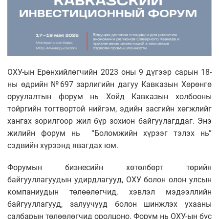
ОХУ-ын Ерөнхийлөгчийн 2023 оны 9 дүгээр сарын 18-
ны өдрийн №697 зарлигийн дагуу Кавказын Хөрөнгө
оруулалтын форум нь Хойд Кавказын холбооны
тойргийн тогтвортой нийгэм, эдийн засгийн хөгжлийг
хангах зорилгоор жил бүр зохион байгуулагддаг.
Энэ
жилийн форум нь “Боломжийн хүрээг тэлэх нь”
сэдвийн хүрээнд явагдах юм.
Форумын бизнесийн хөтөлбөрт төрийн
байгууллагуудын удирдлагууд, ОХУ болон олон улсын
компаниудын төлөөлөгчид, хэвлэл мэдээллийн
байгууллагууд, залуучууд болон шинжлэх ухааны
салбарын төлөөлөгчид оролцоно. Форум нь ОХУ-ын бүс