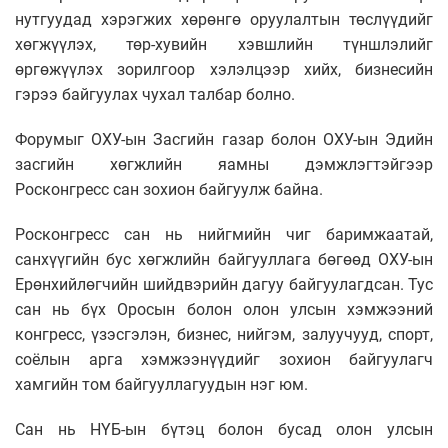
нутгуудад хэрэгжих хөрөнгө оруулалтын төслүүдийг
хөгжүүлэх, төр-хувийн хэвшлийн түншлэлийг
өргөжүүлэх зорилгоор хэлэлцээр хийх, бизнесийн
гэрээ байгуулах чухал талбар болно.
Форумыг ОХУ-ын Засгийн газар болон ОХУ-ын Эдийн
засгийн хөгжлийн яамны дэмжлэгтэйгээр
Росконгресс сан зохион байгуулж байна.
Росконгресс сан нь нийгмийн чиг баримжаатай,
санхүүгийн бус хөгжлийн байгууллага бөгөөд ОХУ-ын
Ерөнхийлөгчийн шийдвэрийн дагуу байгуулагдсан. Тус
сан нь бүх Оросын болон олон улсын хэмжээний
конгресс, үзэсгэлэн, бизнес, нийгэм, залуучууд, спорт,
соёлын арга хэмжээнүүдийг зохион байгуулагч
хамгийн том байгууллагуудын нэг юм.
Сан нь НҮБ-ын бүтэц болон бусад олон улсын