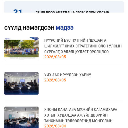
31
“FINE FOOD AUSTRALIA 2026” ОЛОН УЛСЫН
ХҮНСНИЙ САЛБАРЫН ҮЗЭСГЭЛЭН
08 сар
СҮҮЛД НЭМЭГДСЭН
МЭДЭЭ
НҮҮРСНИЙ БҮС НУТГИЙН "ШУДАРГА
17
“УЛААНБААТАР ТҮНШЛЭЛ 2026” ХҮНСНИЙ
ШИЛЖИЛТ" ХИЙХ СТРАТЕГИЙН ОЛОН УЛСЫН
САЛБАРЫН ОЛОН УЛСЫН ҮЗЭСГЭЛЭН
09 сар
СУРГАЛТ, ХЭЛЭЛЦҮҮЛЭГТ ОРОЛЦЛОО
2026/08/05
18
УИХ-ААС ИРҮҮЛСЭН ХАРИУ
МОНГОЛЫН АРБИТРЫН ӨДӨР - 2026
2026/08/05
09 сар
20
ЯПОНЫ КАНАГАВА МУЖИЙН САГАМИХАРА
КАНАД УЛС - ТОРОНТО ХОТЫН БИЗНЕС АЯЛАЛ
09 сар
ХОТЫН ХУДАЛДАА АЖ ҮЙЛДВЭРИЙН
ТАНХИМЫН ТӨЛӨӨЛӨГЧИД МОНГОЛЫН
2026/08/04
ҮНДЭСНИЙ ХУДАЛДАА АЖ ҮЙЛДВЭРИЙН