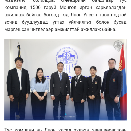
мэдээлэл солилцов. Өнөөдрийн байдлаар тус
компанид 1500 гаруй Монгол иргэн харьяалагдан
ажиллаж байгаа бөгөөд тэд Япон Улсын таван одтой
зочид буудлуудад угтах үйлчилгээ болон бусад
мэргэшсэн чиглэлээр амжилттай ажиллаж байна.
Тус компани нь Япон улсад хүлээн зөвшөөрөгдсөн