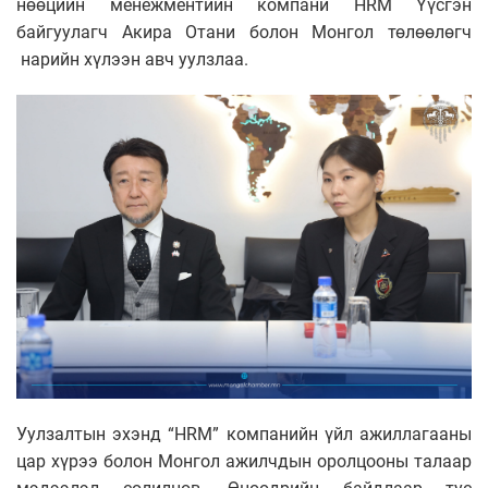
нөөцийн менежментийн компани HRM Үүсгэн
байгуулагч Акира Отани болон Монгол төлөөлөгч
нарийн хүлээн авч уулзлаа.
Уулзалтын эхэнд “HRM” компанийн үйл ажиллагааны
цар хүрээ болон Монгол ажилчдын оролцооны талаар