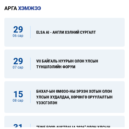
АРГА
ХЭМЖЭЭ
29
ELSA AI - АНГЛИ ХЭЛНИЙ СУРГАЛТ
06 сар
29
VII БАЙГАЛЬ НУУРЫН ОЛОН УЛСЫН
ТҮНШЛЭЛИЙН ФОРУМ
07 сар
БНХАУ-ЫН ӨМӨЗО-НЫ ЭРЭЭН ХОТЫН ОЛОН
15
УЛСЫН ХУДАЛДАА, ХӨРӨНГӨ ОРУУЛАЛТЫН
08 сар
ҮЗЭСГЭЛЭН
31
“FINE FOOD AUSTRALIA 2026” ОЛОН УЛСЫН