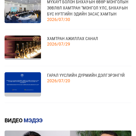
МҮХАҮТ БОЛОН БНХАУ-ЫН ӨВӨР МОНГОЛЫН
ҮЗЭСГЭЛЭН
11 сар
ЗӨВЛӨЛ ХАМТРАН "МОНГОЛ УЛС, БНХАУ-ЫН
БҮС НУТГИЙН ЭДИЙН ЗАСАГ, ХАМТЫН
2026/07/30
АЖИЛЛАГААНЫ УУЛЗАЛТ"-ЫГ ЗОХИОН
БАЙГУУЛЛАА
КАНАД УЛСАД ЗОХИОН БАЙГУУЛАГДАХ
23
CANADIAN WESTERN AGRIBITION ХӨДӨӨ АЖ
11 сар
ХАМТРАН АЖИЛЛАХ САНАЛ
АХУЙН САЛБАРЫН ҮЗЭСГЭЛЭН
2026/07/29
ГАРАЛ ҮҮСЛИЙН ДҮРМИЙН ДЭЛГЭРЭНГҮЙ
2026/07/20
КВОТТОЙ БОЛОН БУУРУУЛСАН ТАРИФТАЙ
БАРААНЫ ЖАГСААЛТ
ВИДЕО
МЭДЭЭ
2026/07/20