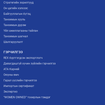
Стратегийн зорилтууд
Он цагийн хэлхээс
Байгууллагын бүтэц
Танхимын хууль
Танхимын дүрэм
Үйл ажиллагааны тайлан
Танхимын шагнал
Шалгаруулалт
ГЭРЧИЛГЭЭ
REX бүртгэгдсэн экспортлогч
Давагдашгүй хүчин зүйлийн гэрчилгээ
ATA Карней
Оюуны өмч
Гарал үүслийн гэрчилгээ
Импортын сертификат
Экспертиз
“WOMEN OWNED” тохирлын тэмдэг