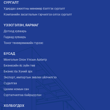
СУРГАЛТ
Удирдах ажилтны менежер бэлтгэх сургалт
Компанийн засаглалын гэрчилгээ олгох сургалт
ҮЗЭСГЭЛЭН, ЯАРМАГ
Дотоод хуваарь
Гадаад хуваарь
Тоног төхөөрөмжийн түрээс
БУСАД
Монголын Олон Улсын Арбитр
Бизнесийн ёс зүйн төв
Бизнес ба Хүний эрх
Экспорт, импортын зөвлөх үйлчилгээ
Судалгаа
Цахим номын сан
Сурталчилгаа байршуулах
ХОЛБОГДОХ