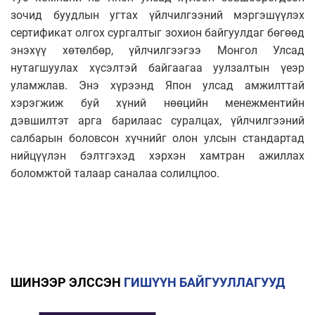
зочид буудлын угтах үйлчилгээний мэргэшүүлэх
сертификат олгох сургалтыг зохион байгуулдаг бөгөөд
энэхүү хөтөлбөр, үйлчилгээгээ Монгол Улсад
нутагшуулах хүсэлтэй байгаагаа уулзалтын үеэр
уламжлав. Энэ хүрээнд Япон улсад амжилттай
хэрэгжиж буй хүний нөөцийн менежментийн
дэвшилтэт арга барилаас суралцах, үйлчилгээний
салбарын боловсон хүчнийг олон улсын стандартад
нийцүүлэн бэлтгэхэд хэрхэн хамтран ажиллах
боломжтой талаар саналаа солилцлоо.
ШИНЭЭР ЭЛССЭН
ГИШҮҮН БАЙГУУЛЛАГУУД