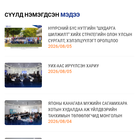
ХҮНСНИЙ САЛБАРЫН ҮЗЭСГЭЛЭН
08 сар
СҮҮЛД НЭМЭГДСЭН
МЭДЭЭ
НҮҮРСНИЙ БҮС НУТГИЙН "ШУДАРГА
17
“УЛААНБААТАР ТҮНШЛЭЛ 2026” ХҮНСНИЙ
ШИЛЖИЛТ" ХИЙХ СТРАТЕГИЙН ОЛОН УЛСЫН
САЛБАРЫН ОЛОН УЛСЫН ҮЗЭСГЭЛЭН
09 сар
СУРГАЛТ, ХЭЛЭЛЦҮҮЛЭГТ ОРОЛЦЛОО
2026/08/05
20
УИХ-ААС ИРҮҮЛСЭН ХАРИУ
КАНАД УЛС - ТОРОНТО ХОТЫН БИЗНЕС АЯЛАЛ
2026/08/05
09 сар
21
ЯПОНЫ КАНАГАВА МУЖИЙН САГАМИХАРА
TEX+ VISION KOREA
10 сар
ХОТЫН ХУДАЛДАА АЖ ҮЙЛДВЭРИЙН
ТАНХИМЫН ТӨЛӨӨЛӨГЧИД МОНГОЛЫН
2026/08/04
ҮНДЭСНИЙ ХУДАЛДАА АЖ ҮЙЛДВЭРИЙН
ТАНХИМД ЗОЧЛОВ
04
“BAZAAR BERLIN 2026” ОЛОН УЛСЫН