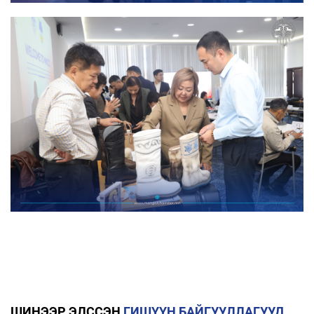
ШИНЭЭР ЭЛССЭН
ГИШҮҮН БАЙГУУЛЛАГУУД