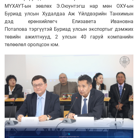
МҮХАҮТ-ын зөвлөх Э.Оюунтэгш нар мөн ОХУ-ын
Буриад улсын Худалдаа Аж Үйлдвэрийн Танхимын
дэд ерөнхийлөгч Елизавета Ивановна
Потапова тэргүүтэй Буриад улсын экспортыг дэмжих
төвийн ажилтнууд, 2 улсын 40 гаруй компанийн
төлөөлөл оролцсон юм.