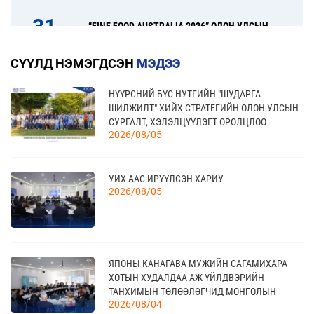
31
“FINE FOOD AUSTRALIA 2026” ОЛОН УЛСЫН
ХҮНСНИЙ САЛБАРЫН ҮЗЭСГЭЛЭН
08 сар
СҮҮЛД НЭМЭГДСЭН
МЭДЭЭ
НҮҮРСНИЙ БҮС НУТГИЙН "ШУДАРГА
17
“УЛААНБААТАР ТҮНШЛЭЛ 2026” ХҮНСНИЙ
ШИЛЖИЛТ" ХИЙХ СТРАТЕГИЙН ОЛОН УЛСЫН
САЛБАРЫН ОЛОН УЛСЫН ҮЗЭСГЭЛЭН
09 сар
СУРГАЛТ, ХЭЛЭЛЦҮҮЛЭГТ ОРОЛЦЛОО
2026/08/05
18
УИХ-ААС ИРҮҮЛСЭН ХАРИУ
МОНГОЛЫН АРБИТРЫН ӨДӨР - 2026
2026/08/05
09 сар
20
ЯПОНЫ КАНАГАВА МУЖИЙН САГАМИХАРА
КАНАД УЛС - ТОРОНТО ХОТЫН БИЗНЕС АЯЛАЛ
09 сар
ХОТЫН ХУДАЛДАА АЖ ҮЙЛДВЭРИЙН
ТАНХИМЫН ТӨЛӨӨЛӨГЧИД МОНГОЛЫН
2026/08/04
ҮНДЭСНИЙ ХУДАЛДАА АЖ ҮЙЛДВЭРИЙН