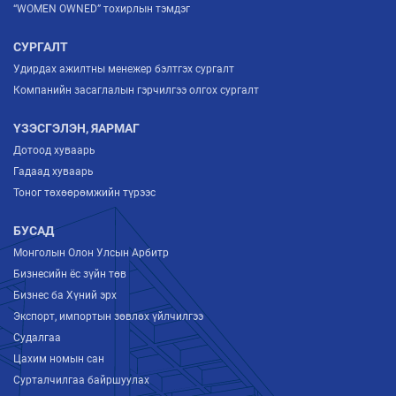
“WOMEN OWNED” тохирлын тэмдэг
СУРГАЛТ
Удирдах ажилтны менежер бэлтгэх сургалт
Компанийн засаглалын гэрчилгээ олгох сургалт
ҮЗЭСГЭЛЭН, ЯАРМАГ
Дотоод хуваарь
Гадаад хуваарь
Тоног төхөөрөмжийн түрээс
БУСАД
Монголын Олон Улсын Арбитр
Бизнесийн ёс зүйн төв
Бизнес ба Хүний эрх
Экспорт, импортын зөвлөх үйлчилгээ
Судалгаа
Цахим номын сан
Сурталчилгаа байршуулах