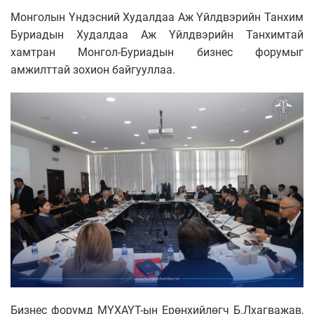
Монголын Үндэсний Худалдаа Аж Үйлдвэрийн Танхим
Буриадын Худалдаа Аж Үйлдвэрийн Танхимтай
хамтран Монгол-Буриадын бизнес форумыг
амжилттай зохион байгууллаа.
Бизнес форумд МҮХАҮТ-ын Ерөнхийлөгч Б.Лхагважав,