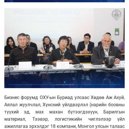
Бизнес форумд ОХУ-ын Буриад улсаас Хөдөө Аж Ахуй,
Аялал жуулчлал, Хүнсний үйлдвэрлэл (нарийн боовны
түүхий эд, мах махан бүтээгдэхүүн, Барилгын
материал, Тээвэр, логистикийн чиглэлээр үйл
ажиллагаа эрхэлдэг 18 компани, Монгол улсын талаас