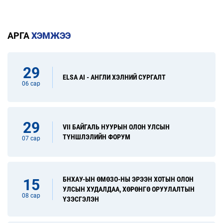
АРГА
ХЭМЖЭЭ
29
ELSA AI - АНГЛИ ХЭЛНИЙ СУРГАЛТ
06 сар
29
VII БАЙГАЛЬ НУУРЫН ОЛОН УЛСЫН
ТҮНШЛЭЛИЙН ФОРУМ
07 сар
БНХАУ-ЫН ӨМӨЗО-НЫ ЭРЭЭН ХОТЫН ОЛОН
15
УЛСЫН ХУДАЛДАА, ХӨРӨНГӨ ОРУУЛАЛТЫН
08 сар
ҮЗЭСГЭЛЭН