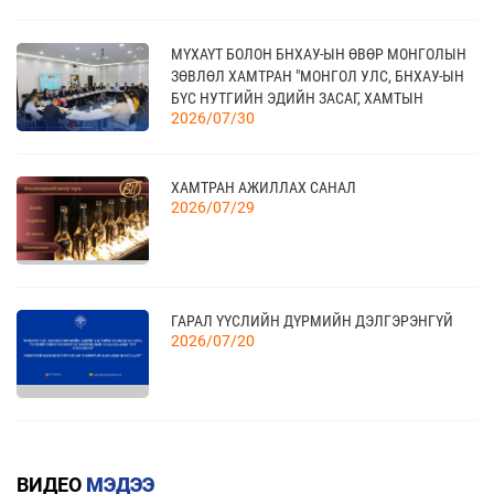
ТАНХИМД ЗОЧЛОВ
21
TEX+ VISION KOREA
МҮХАҮТ БОЛОН БНХАУ-ЫН ӨВӨР МОНГОЛЫН
10 сар
ЗӨВЛӨЛ ХАМТРАН "МОНГОЛ УЛС, БНХАУ-ЫН
БҮС НУТГИЙН ЭДИЙН ЗАСАГ, ХАМТЫН
2026/07/30
АЖИЛЛАГААНЫ УУЛЗАЛТ"-ЫГ ЗОХИОН
БАЙГУУЛЛАА
04
“BAZAAR BERLIN 2026” ОЛОН УЛСЫН
ҮЗЭСГЭЛЭН
11 сар
ХАМТРАН АЖИЛЛАХ САНАЛ
2026/07/29
КАНАД УЛСАД ЗОХИОН БАЙГУУЛАГДАХ
23
CANADIAN WESTERN AGRIBITION ХӨДӨӨ АЖ
АХУЙН САЛБАРЫН ҮЗЭСГЭЛЭНД ОРОЛЦОХЫГ
11 сар
ГАРАЛ ҮҮСЛИЙН ДҮРМИЙН ДЭЛГЭРЭНГҮЙ
УРЬЖ БАЙНА.
2026/07/20
КВОТТОЙ БОЛОН БУУРУУЛСАН ТАРИФТАЙ
БАРААНЫ ЖАГСААЛТ
ВИДЕО
МЭДЭЭ