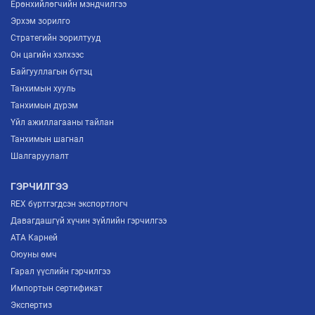
Ерөнхийлөгчийн мэндчилгээ
Эрхэм зорилго
Стратегийн зорилтууд
Он цагийн хэлхээс
Байгууллагын бүтэц
Танхимын хууль
Танхимын дүрэм
Үйл ажиллагааны тайлан
Танхимын шагнал
Шалгаруулалт
ГЭРЧИЛГЭЭ
REX бүртгэгдсэн экспортлогч
Давагдашгүй хүчин зүйлийн гэрчилгээ
ATA Карней
Оюуны өмч
Гарал үүслийн гэрчилгээ
Импортын сертификат
Экспертиз