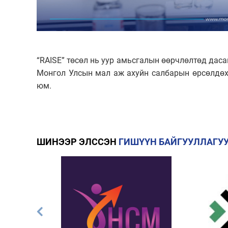
“RAISE” төсөл нь уур амьсгалын өөрчлөлтөд даса
Монгол Улсын мал аж ахуйн салбарын өрсөлдөх
юм.
ШИНЭЭР ЭЛССЭН
ГИШҮҮН БАЙГУУЛЛАГУ