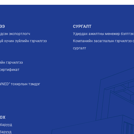
ЭЭ
СУРГАЛТ
гдсэн экспортлогч
Удирдах ажилтны менежер бэлтгэх
й хүчин зүйлийн гэрчилгээ
Компанийн засаглалын гэрчилгээ 
й
сургалт
ийн гэрчилгээ
сертификат
NED” тохирлын тэмдэг
ОХ
лбарууд
барууд