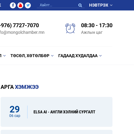
Ж
НЭВТРЭХ
+976) 7727-7070
08:30 - 17:30
nfo@mongolchamber.mn
Ажлын цаг
Л
ТӨСӨЛ, ХӨТӨЛБӨР
ГАДААД ХУДАЛДАА
АРГА
ХЭМЖЭЭ
29
ELSA AI - АНГЛИ ХЭЛНИЙ СУРГАЛТ
06 сар