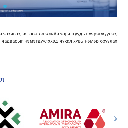
н зохицох, ногоон хөгжлийн зорилтуудыг хэрэгжүүлэх,
 чадварыг нэмэгдүүлэхэд чухал хувь нэмэр оруулах
УД