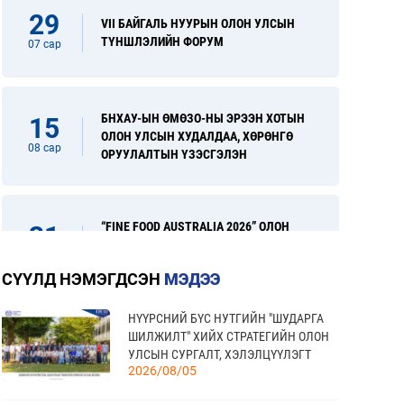
29
VII БАЙГАЛЬ НУУРЫН ОЛОН УЛСЫН
ТҮНШЛЭЛИЙН ФОРУМ
07 сар
БНХАУ-ЫН ӨМӨЗО-НЫ ЭРЭЭН ХОТЫН
15
ОЛОН УЛСЫН ХУДАЛДАА, ХӨРӨНГӨ
08 сар
ОРУУЛАЛТЫН ҮЗЭСГЭЛЭН
“FINE FOOD AUSTRALIA 2026” ОЛОН
31
УЛСЫН ХҮНСНИЙ САЛБАРЫН
08 сар
ҮЗЭСГЭЛЭН
СҮҮЛД НЭМЭГДСЭН
МЭДЭЭ
НҮҮРСНИЙ БҮС НУТГИЙН "ШУДАРГА
“УЛААНБААТАР ТҮНШЛЭЛ 2026”
17
ШИЛЖИЛТ" ХИЙХ СТРАТЕГИЙН ОЛОН
ХҮНСНИЙ САЛБАРЫН ОЛОН УЛСЫН
УЛСЫН СУРГАЛТ, ХЭЛЭЛЦҮҮЛЭГТ
09 сар
ҮЗЭСГЭЛЭН
2026/08/05
ОРОЛЦЛОО