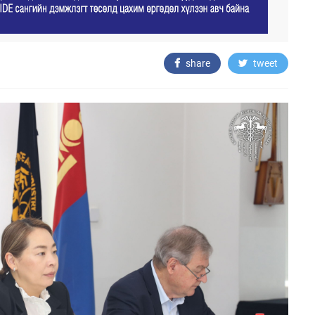
share
tweet