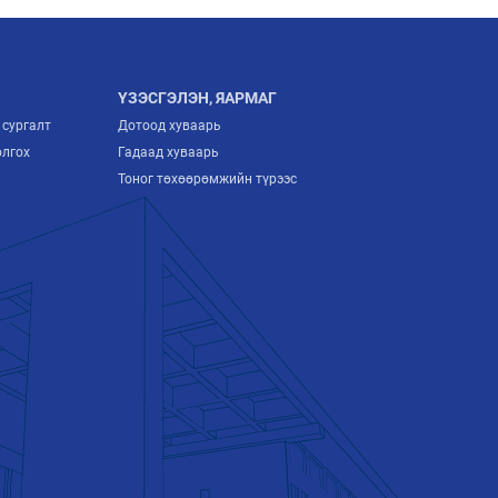
ҮЗЭСГЭЛЭН, ЯАРМАГ
 сургалт
Дотоод хуваарь
олгох
Гадаад хуваарь
Тоног төхөөрөмжийн түрээс