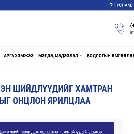
ТУСЛАМ
(
i
АРГА ХЭМЖЭЭ
МЭДЭЭ, МЭДЭЭЛЭЛ
БОДЛОГЫН ӨМГӨӨЛӨ
ЭН ШИЙДЛҮҮДИЙГ ХАМТРАН
ЫГ ОНЦЛОН ЯРИЛЦЛАА