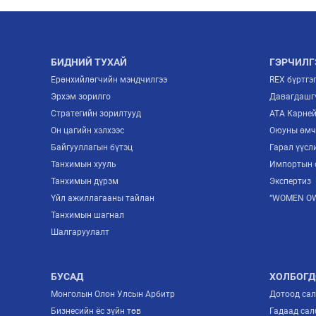
БИДНИЙ ТУХАЙ
ГЭРЧИЛГ
Ерөнхийлөгчийн мэндчилгээ
REX бүртгэ
Эрхэм зорилго
Давагдашгү
Стратегийн зорилтууд
ATA Карне
Он цагийн хэлхээс
Оюуны өмч
Байгууллагын бүтэц
Гарал үүсл
Танхимын хууль
Импортын 
Танхимын дүрэм
Экспертиз
Үйл ажиллагааны тайлан
“WOMEN OW
Танхимын шагнал
Шалгаруулалт
БУСАД
ХОЛБОГД
Монголын Олон Улсын Арбитр
Дотоод са
Бизнесийн ёс зүйн төв
Гадаад сал