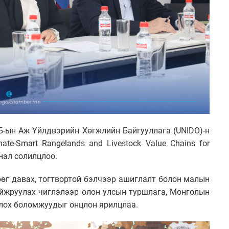
Б-ын Аж Үйлдвэрийн Хөгжлийн Байгууллага (UNIDO)-н
te-Smart Rangelands and Livestock Value Chains for
анал солилцлоо.
өөг давах, тогтвортой бэлчээр ашиглалт болон малын
айжруулах чиглэлээр олон улсын туршлага, Монголын
йлох боломжуудыг онцлон ярилцлаа.