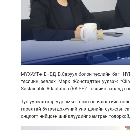
МҮХАҮТ-н ЕНБД Б.Саруул болон төслийн баг НҮ
төслийн зөвлөх Марк Жонстадтай уулзаж “Clima
Sustainable Adaptation (RAISE)” төслийн саналд с
Тус уулзалтаар уур амьсгалын өөрчлөлтийн нөл
гаралтай бүтээгдэхүүний үнэ цэнийн сүлжээг с
онцлогт нийцсэн шийдлүүдийг хамтран тодорхо