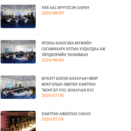
УИХ-ААС ИРҮҮЛСЭН ХАРИУ
18
2026/08/05
МОНГОЛЫН АРБИТРЫН ӨДӨР - 2026
09 сар
ЯПОНЫ КАНАГАВА МУЖИЙН
20
КАНАД УЛС - ТОРОНТО ХОТЫН БИЗНЕС
САГАМИХАРА ХОТЫН ХУДАЛДАА АЖ
АЯЛАЛ
09 сар
ҮЙЛДВЭРИЙН ТАНХИМЫН
2026/08/04
ТӨЛӨӨЛӨГЧИД МОНГОЛЫН
ҮНДЭСНИЙ ХУДАЛДАА АЖ
ҮЙЛДВЭРИЙН ТАНХИМД ЗОЧЛОВ
21
МҮХАҮТ БОЛОН БНХАУ-ЫН ӨВӨР
TEX+ VISION KOREA
МОНГОЛЫН ЗӨВЛӨЛ ХАМТРАН
10 сар
"МОНГОЛ УЛС, БНХАУ-ЫН БҮС
2026/07/30
НУТГИЙН ЭДИЙН ЗАСАГ, ХАМТЫН
АЖИЛЛАГААНЫ УУЛЗАЛТ"-ЫГ ЗОХИОН
БАЙГУУЛЛАА
04
“BAZAAR BERLIN 2026” ОЛОН УЛСЫН
ХАМТРАН АЖИЛЛАХ САНАЛ
ҮЗЭСГЭЛЭН
11 сар
2026/07/29