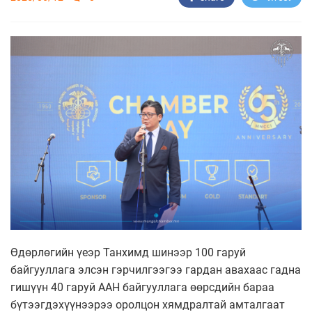
Өдөрлөгийн үеэр Танхимд шинээр 100 гаруй
байгууллага элсэн гэрчилгээгээ гардан авахаас гадна
гишүүн 40 гаруй ААН байгууллага өөрсдийн бараа
бүтээгдэхүүнээрээ оролцон хямдралтай амталгаат