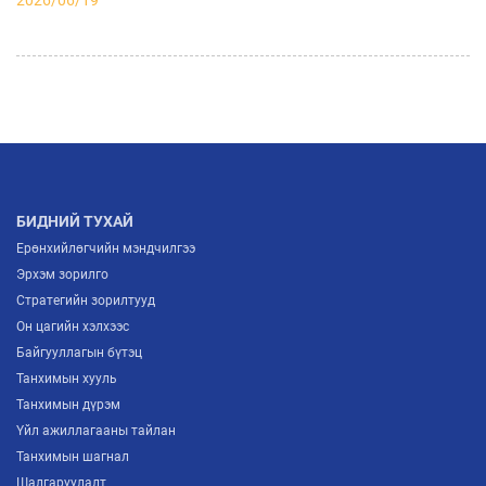
2026/06/19
МҮХАҮТ ШИНЭЭР ЭЛССЭН ГИШҮҮДДЭЭ
ГИШҮҮНЧЛЭЛИЙН ГЭРЧИЛГЭЭ ГАРДУУЛЖ,
БИЗНЕСИЙН ХАМТЫН АЖИЛЛАГААНЫ ШИНЭ
2026/07/03
БОЛОМЖУУДЫГ НЭЭЛЭЭ
АЖ ҮЙЛДВЭРИЙН САЛБАРЫН ИРЭЭДҮЙГ
ТОДОРХОЙЛОХ “ITP FORUM-2026” ЗОХИОН
БАЙГУУЛАГДЛАА
2026/07/03
БИДНИЙ ТУХАЙ
Ерөнхийлөгчийн мэндчилгээ
Эрхэм зорилго
Стратегийн зорилтууд
Он цагийн хэлхээс
Байгууллагын бүтэц
Танхимын хууль
Танхимын дүрэм
Үйл ажиллагааны тайлан
Танхимын шагнал
Шалгаруулалт