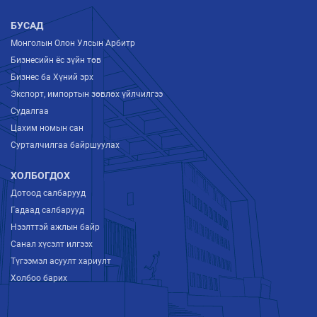
БУСАД
Монголын Олон Улсын Арбитр
Бизнесийн ёс зүйн төв
Бизнес ба Хүний эрх
Экспорт, импортын зөвлөх үйлчилгээ
Судалгаа
Цахим номын сан
Сурталчилгаа байршуулах
ХОЛБОГДОХ
Дотоод салбарууд
Гадаад салбарууд
Нээлттэй ажлын байр
Санал хүсэлт илгээх
Түгээмэл асуулт хариулт
Холбоо барих