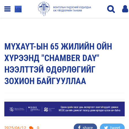
MN
МҮХАҮТ-ЫН 65 ЖИЛИЙН ОЙН
ХҮРЭЭНД "CHAMBER DAY"
НЭЭЛТТЭЙ ӨДӨРЛӨГИЙГ
ЗОХИОН БАЙГУУЛЛАА
2025/06/12
0
share
tweet