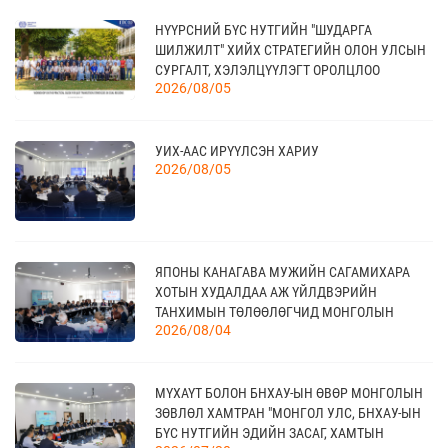
20
НҮҮРСНИЙ БҮС НУТГИЙН "ШУДАРГА
КАНАД УЛС - ТОРОНТО ХОТЫН БИЗНЕС АЯЛАЛ
ШИЛЖИЛТ" ХИЙХ СТРАТЕГИЙН ОЛОН УЛСЫН
09 сар
СУРГАЛТ, ХЭЛЭЛЦҮҮЛЭГТ ОРОЛЦЛОО
2026/08/05
21
УИХ-ААС ИРҮҮЛСЭН ХАРИУ
TEX+ VISION KOREA
10 сар
2026/08/05
04
“BAZAAR BERLIN 2026” ОЛОН УЛСЫН
ЯПОНЫ КАНАГАВА МУЖИЙН САГАМИХАРА
ҮЗЭСГЭЛЭН
11 сар
ХОТЫН ХУДАЛДАА АЖ ҮЙЛДВЭРИЙН
ТАНХИМЫН ТӨЛӨӨЛӨГЧИД МОНГОЛЫН
2026/08/04
ҮНДЭСНИЙ ХУДАЛДАА АЖ ҮЙЛДВЭРИЙН
ТАНХИМД ЗОЧЛОВ
КАНАД УЛСАД ЗОХИОН БАЙГУУЛАГДАХ
23
CANADIAN WESTERN AGRIBITION ХӨДӨӨ АЖ
11 сар
МҮХАҮТ БОЛОН БНХАУ-ЫН ӨВӨР МОНГОЛЫН
АХУЙН САЛБАРЫН ҮЗЭСГЭЛЭН
ЗӨВЛӨЛ ХАМТРАН "МОНГОЛ УЛС, БНХАУ-ЫН
БҮС НУТГИЙН ЭДИЙН ЗАСАГ, ХАМТЫН