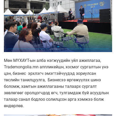
Мөн МҮХАҮТ-ын алба нэгжүүдийн үйл ажиллагаа,
Trademongolia.mn аппликейшн, хосмог сургалтын үнэ
цэн, бизнес эрхлэгч эмэгтэйчүүдэд зориулсан
төслийн танилцуулга, Бизнесээ өргөжүүлэх шинэ
боломж, хамтын ажиллагааны талаарх сургалт
зөвлөгөөг оролцогчдод өгч, тулгамдаж буй асуудлын
талаар санал бодлоо солилцсон арга хэмжээ болж
өндөрлөв.