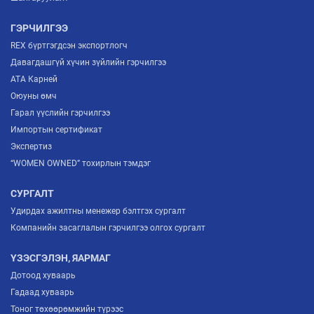
ГЭРЧИЛГЭЭ
REX бүртгэгдсэн экспортлогч
Давагдашгүй хүчин зүйлийн гэрчилгээ
ATA Карней
Оюуны өмч
Гарал үүслийн гэрчилгээ
Импортын сертификат
Экспертиз
“WOMEN OWNED” тохирлын тэмдэг
СУРГАЛТ
Удирдах ажилтны менежер бэлтгэх сургалт
Компанийн засаглалын гэрчилгээ олгох сургалт
ҮЗЭСГЭЛЭН, ЯАРМАГ
Дотоод хуваарь
Гадаад хуваарь
Тоног төхөөрөмжийн түрээс