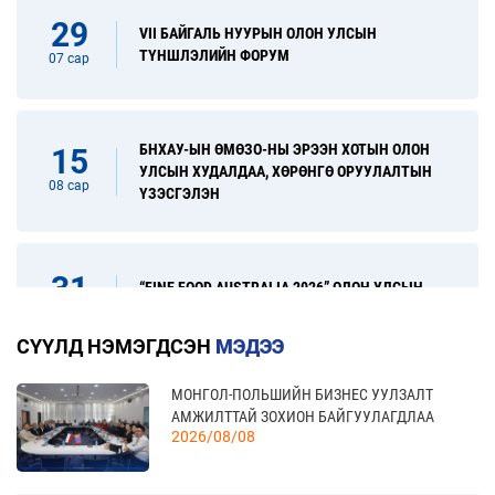
29
VII БАЙГАЛЬ НУУРЫН ОЛОН УЛСЫН
ТҮНШЛЭЛИЙН ФОРУМ
07 сар
БНХАУ-ЫН ӨМӨЗО-НЫ ЭРЭЭН ХОТЫН ОЛОН
15
УЛСЫН ХУДАЛДАА, ХӨРӨНГӨ ОРУУЛАЛТЫН
08 сар
ҮЗЭСГЭЛЭН
31
“FINE FOOD AUSTRALIA 2026” ОЛОН УЛСЫН
ХҮНСНИЙ САЛБАРЫН ҮЗЭСГЭЛЭН
08 сар
СҮҮЛД НЭМЭГДСЭН
МЭДЭЭ
МОНГОЛ-ПОЛЬШИЙН БИЗНЕС УУЛЗАЛТ
17
“УЛААНБААТАР ТҮНШЛЭЛ 2026” ХҮНСНИЙ
АМЖИЛТТАЙ ЗОХИОН БАЙГУУЛАГДЛАА
САЛБАРЫН ОЛОН УЛСЫН ҮЗЭСГЭЛЭН
09 сар
2026/08/08