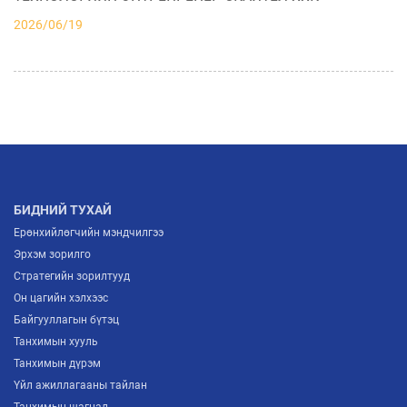
2026/06/19
АЖ ҮЙЛДВЭРИЙН САЛБАРЫН ИРЭЭДҮЙГ
ТОДОРХОЙЛОХ “ITP FORUM-2026” ЗОХИОН
БАЙГУУЛАГДЛАА
2026/07/03
МОНГОЛЫН ҮНДЭСНИЙ ҮЙЛДВЭРЛЭГЧИД
ЕВРОПТ ГАРАХ ШИНЭ ГАРЦ НЭЭГДЛЭЭ
2026/07/02
БИДНИЙ ТУХАЙ
Ерөнхийлөгчийн мэндчилгээ
Эрхэм зорилго
Стратегийн зорилтууд
Он цагийн хэлхээс
Байгууллагын бүтэц
Танхимын хууль
Танхимын дүрэм
Үйл ажиллагааны тайлан
Танхимын шагнал