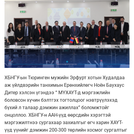
ХБНГУ-ын Тюринген мужийн Эрфурт хотын Худалдаа
аж үйлдвэрийн танхимын Ерөнхийлөгч Ноён Баухаус
Дитер хэлсэн үгэндээ “ МҮХАҮТ-д мэргэжлийн
боловсон хүчин бэлтгэх тогтолцоог нэвтрүүлэхэд
бүхий л талаар дэмжин ажиллах” боломжтойг
онцоллоо. ХБНГУ-н ААН-үүд өөрсдийн хэрэгтэй
мэргэжилтнээ сургахаар захиалгыг өгч харин ХАҮТ-
үүд үүнийг дэмжин 200-300 төрлийн хосмог сургалтыг