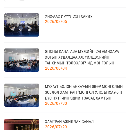
20
УИХ-ААС ИРҮҮЛСЭН ХАРИУ
КАНАД УЛС - ТОРОНТО ХОТЫН БИЗНЕС АЯЛАЛ
2026/08/05
09 сар
21
ЯПОНЫ КАНАГАВА МУЖИЙН САГАМИХАРА
TEX+ VISION KOREA
10 сар
ХОТЫН ХУДАЛДАА АЖ ҮЙЛДВЭРИЙН
ТАНХИМЫН ТӨЛӨӨЛӨГЧИД МОНГОЛЫН
2026/08/04
ҮНДЭСНИЙ ХУДАЛДАА АЖ ҮЙЛДВЭРИЙН
ТАНХИМД ЗОЧЛОВ
04
“BAZAAR BERLIN 2026” ОЛОН УЛСЫН
МҮХАҮТ БОЛОН БНХАУ-ЫН ӨВӨР МОНГОЛЫН
ҮЗЭСГЭЛЭН
11 сар
ЗӨВЛӨЛ ХАМТРАН "МОНГОЛ УЛС, БНХАУ-ЫН
БҮС НУТГИЙН ЭДИЙН ЗАСАГ, ХАМТЫН
2026/07/30
АЖИЛЛАГААНЫ УУЛЗАЛТ"-ЫГ ЗОХИОН
БАЙГУУЛЛАА
КАНАД УЛСАД ЗОХИОН БАЙГУУЛАГДАХ
23
CANADIAN WESTERN AGRIBITION ХӨДӨӨ АЖ
11 сар
ХАМТРАН АЖИЛЛАХ САНАЛ
АХУЙН САЛБАРЫН ҮЗЭСГЭЛЭН
2026/07/29