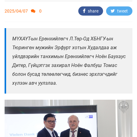
2025/04/07
0
share
tweet
МҮХАҮТ-ын Ерөнхийлөгч Л.Төр-Од ХБНГУ-ын
Тюринген мужийн Эрфурт хотын Худалдаа аж
үйлдвэрийн танхимын Ерөнхийлөгч Ноён Баухаус
Дитер, Гүйцэтгэх захирал Ноён Фалбуш Томас
болон бусад төлөөлөгчид, бизнес эрхлэгчдийг
хүлээн авч уулзлаа.