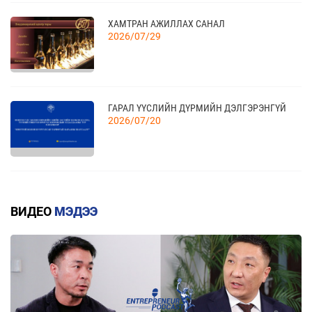
04
“BAZAAR BERLIN 2026” ОЛОН УЛСЫН
ҮЗЭСГЭЛЭН
11 сар
ХАМТРАН АЖИЛЛАХ САНАЛ
2026/07/29
КАНАД УЛСАД ЗОХИОН БАЙГУУЛАГДАХ
23
CANADIAN WESTERN AGRIBITION ХӨДӨӨ АЖ
АХУЙН САЛБАРЫН ҮЗЭСГЭЛЭНД ОРОЛЦОХЫГ
11 сар
ГАРАЛ ҮҮСЛИЙН ДҮРМИЙН ДЭЛГЭРЭНГҮЙ
УРЬЖ БАЙНА.
2026/07/20
КВОТТОЙ БОЛОН БУУРУУЛСАН ТАРИФТАЙ
БАРААНЫ ЖАГСААЛТ
ВИДЕО
МЭДЭЭ
2026/07/20
ЕАЭЗХ, ТҮҮНИЙ ГИШҮҮН ОРНУУДААС МОНГОЛ
УЛС РУУ ХӨНГӨЛТТЭЙ ТАРИФААР
ИМПОРТЛОХ 367 БАРААНЫ ЖАГСААЛТ