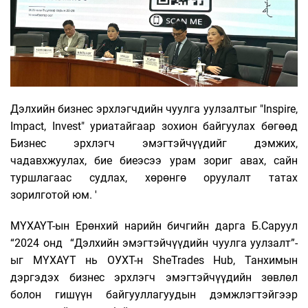
Дэлхийн бизнес эрхлэгчдийн чуулга уулзалтыг "Inspire,
Impact, Invest" уриатайгаар зохион байгуулах бөгөөд
Бизнес эрхлэгч эмэгтэйчүүдийг дэмжих,
чадавхжуулах, бие биеэсээ урам зориг авах, сайн
туршлагаас судлах, хөрөнгө оруулалт татах
зорилготой юм. '
МҮХАҮТ-ын Ерөнхий нарийн бичгийн дарга Б.Саруул
“2024 онд “Дэлхийн эмэгтэйчүүдийн чуулга уулзалт”-
ыг МҮХАҮТ нь ОУХТ-н SheTrades Hub, Танхимын
дэргэдэх бизнес эрхлэгч эмэгтэйчүүдийн зөвлөл
болон гишүүн байгууллагуудын дэмжлэгтэйгээр