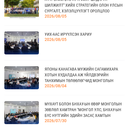
17
“УЛААНБААТАР ТҮНШЛЭЛ 2026” ХҮНСНИЙ
ШИЛЖИЛТ" ХИЙХ СТРАТЕГИЙН ОЛОН УЛСЫН
САЛБАРЫН ОЛОН УЛСЫН ҮЗЭСГЭЛЭН
09 сар
СУРГАЛТ, ХЭЛЭЛЦҮҮЛЭГТ ОРОЛЦЛОО
2026/08/05
18
УИХ-ААС ИРҮҮЛСЭН ХАРИУ
МОНГОЛЫН АРБИТРЫН ӨДӨР - 2026
2026/08/05
09 сар
20
ЯПОНЫ КАНАГАВА МУЖИЙН САГАМИХАРА
КАНАД УЛС - ТОРОНТО ХОТЫН БИЗНЕС АЯЛАЛ
09 сар
ХОТЫН ХУДАЛДАА АЖ ҮЙЛДВЭРИЙН
ТАНХИМЫН ТӨЛӨӨЛӨГЧИД МОНГОЛЫН
2026/08/04
ҮНДЭСНИЙ ХУДАЛДАА АЖ ҮЙЛДВЭРИЙН
ТАНХИМД ЗОЧЛОВ
21
TEX+ VISION KOREA
МҮХАҮТ БОЛОН БНХАУ-ЫН ӨВӨР МОНГОЛЫН
10 сар
ЗӨВЛӨЛ ХАМТРАН "МОНГОЛ УЛС, БНХАУ-ЫН
БҮС НУТГИЙН ЭДИЙН ЗАСАГ, ХАМТЫН
2026/07/30
АЖИЛЛАГААНЫ УУЛЗАЛТ"-ЫГ ЗОХИОН
БАЙГУУЛЛАА