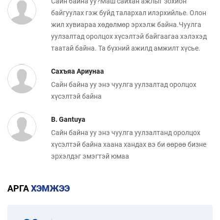
Сайн байна уу?Маш сайхан ажлыг зохион
байгуулах гэж буйд талархал илэрхийлье. Олон
жил хувиараа хөдөлмөр эрхэлж байна.Чуулга
уулзалтад оролцох хүсэлтэй байгаагаа хэлэхэд
таатай байна. Та бүхний ажилд амжилт хүсье.
Сахъяа Ариунаа
Сайн байна уу энэ чуулга уулзалтад оролцох
хүсэлтэй байна
B. Gantuya
Сайн байна уу энэ чуулга уулзалтанд оролцох
хүсэлтэй байна хаана хандах вэ би өөрөө бизне
эрхэлдэг эмэгтэй юмаа
АРГА
ХЭМЖЭЭ