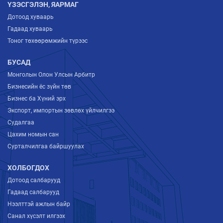
ҮЗЭСГЭЛЭН, ЯАРМАГ
Дотоод хуваарь
Гадаад хуваарь
Тоног төхөөрөмжийн түрээс
БУСАД
Монголын Олон Улсын Арбитр
Бизнесийн ёс зүйн төв
Бизнес ба Хүний эрх
Экспорт, импортын зөвлөх үйлчилгээ
Судалгаа
Цахим номын сан
Сурталчилгаа байршуулах
ХОЛБОГДОХ
Дотоод салбарууд
Гадаад салбарууд
Нээлттэй ажлын байр
Санал хүсэлт илгээх