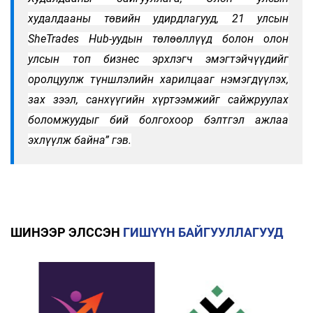
худалдааны төвийн удирдлагууд, 21 улсын
SheTrades Hub-уудын төлөөллүүд болон олон
улсын топ бизнес эрхлэгч эмэгтэйчүүдийг
оролцуулж түншлэлийн харилцааг нэмэгдүүлэх,
зах зээл, санхүүгийн хүртээмжийг сайжруулах
боломжуудыг бий болгохоор бэлтгэл ажлаа
эхлүүлж байна” гэв.
ШИНЭЭР ЭЛССЭН
ГИШҮҮН БАЙГУУЛЛАГУУД