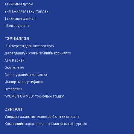
Танхимын дүрэм
Үйл ажиллагааны тайлан
Танхимын шагнал
Шалгаруулалт
ГЭРЧИЛГЭЭ
REX бүртгэгдсэн экспортлогч
Давагдашгүй хүчин зүйлийн гэрчилгээ
ATA Карней
Оюуны өмч
Гарал үүслийн гэрчилгээ
Импортын сертификат
Экспертиз
“WOMEN OWNED” тохирлын тэмдэг
СУРГАЛТ
Удирдах ажилтны менежер бэлтгэх сургалт
Компанийн засаглалын гэрчилгээ олгох сургалт