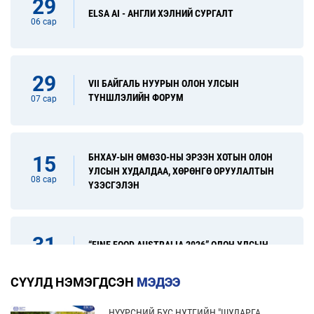
29
ELSA AI - АНГЛИ ХЭЛНИЙ СУРГАЛТ
06 сар
29
VII БАЙГАЛЬ НУУРЫН ОЛОН УЛСЫН
ТҮНШЛЭЛИЙН ФОРУМ
07 сар
БНХАУ-ЫН ӨМӨЗО-НЫ ЭРЭЭН ХОТЫН ОЛОН
15
УЛСЫН ХУДАЛДАА, ХӨРӨНГӨ ОРУУЛАЛТЫН
08 сар
ҮЗЭСГЭЛЭН
31
“FINE FOOD AUSTRALIA 2026” ОЛОН УЛСЫН
ХҮНСНИЙ САЛБАРЫН ҮЗЭСГЭЛЭН
08 сар
СҮҮЛД НЭМЭГДСЭН
МЭДЭЭ
НҮҮРСНИЙ БҮС НУТГИЙН "ШУДАРГА