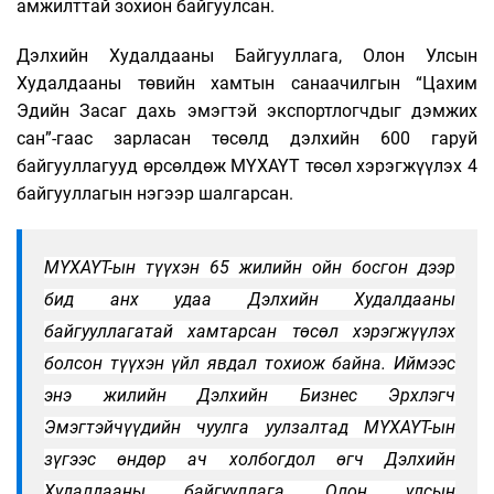
амжилттай зохион байгуулсан.
Дэлхийн Худалдааны Байгууллага, Олон Улсын
Худалдааны төвийн хамтын санаачилгын “Цахим
Эдийн Засаг дахь эмэгтэй экспортлогчдыг дэмжих
сан”-гаас зарласан төсөлд дэлхийн 600 гаруй
байгууллагууд өрсөлдөж МҮХАҮТ төсөл хэрэгжүүлэх 4
байгууллагын нэгээр шалгарсан.
МҮХАҮТ-ын түүхэн 65 жилийн ойн босгон дээр
бид анх удаа Дэлхийн Худалдааны
байгууллагатай хамтарсан төсөл хэрэгжүүлэх
болсон түүхэн үйл явдал тохиож байна. Иймээс
энэ жилийн Дэлхийн Бизнес Эрхлэгч
Эмэгтэйчүүдийн чуулга уулзалтад МҮХАҮТ-ын
зүгээс өндөр ач холбогдол өгч Дэлхийн
Худалдааны байгууллага, Олон улсын