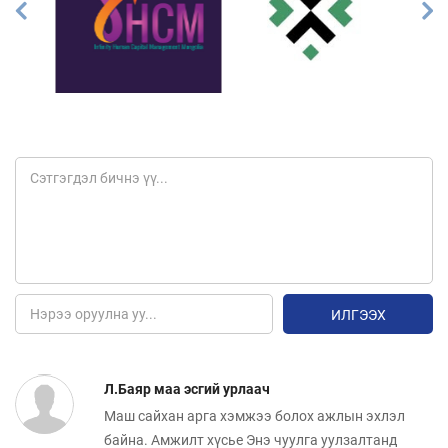
ИЛГЭЭХ
Л.Баяр маа эсгий урлаач
Маш сайхан арга хэмжээ болох ажлын эхлэл
байна. Амжилт хүсье Энэ чуулга уулзалтанд