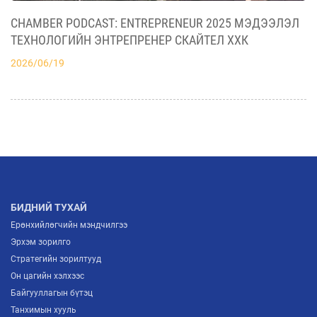
ГИШҮҮНЧЛЭЛИЙН ГЭРЧИЛГЭЭ ГАРДУУЛЖ,
БИЗНЕСИЙН ХАМТЫН АЖИЛЛАГААНЫ ШИНЭ
CHAMBER PODCAST: ENTREPRENEUR 2025 МЭДЭЭЛЭЛ
2026/07/03
БОЛОМЖУУДЫГ НЭЭЛЭЭ
ТЕХНОЛОГИЙН ЭНТРЕПРЕНЕР СКАЙТЕЛ ХХК
2026/06/19
АЖ ҮЙЛДВЭРИЙН САЛБАРЫН ИРЭЭДҮЙГ
ТОДОРХОЙЛОХ “ITP FORUM-2026” ЗОХИОН
БАЙГУУЛАГДЛАА
2026/07/03
МОНГОЛЫН ҮНДЭСНИЙ ҮЙЛДВЭРЛЭГЧИД
ЕВРОПТ ГАРАХ ШИНЭ ГАРЦ НЭЭГДЛЭЭ
2026/07/02
БИДНИЙ ТУХАЙ
Ерөнхийлөгчийн мэндчилгээ
Эрхэм зорилго
Стратегийн зорилтууд
Он цагийн хэлхээс
Байгууллагын бүтэц
Танхимын хууль