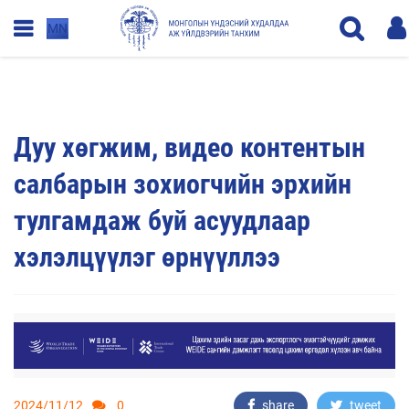
MN
Дуу хөгжим, видео контентын
салбарын зохиогчийн эрхийн
тулгамдаж буй асуудлаар
хэлэлцүүлэг өрнүүллээ
2024/11/12
0
share
tweet