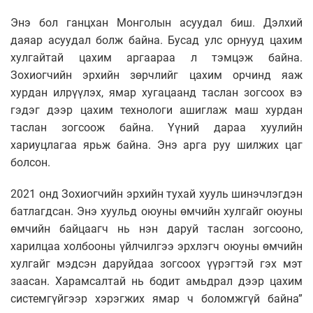
Энэ бол ганцхан Монголын асуудал биш. Дэлхий
даяар асуудал болж байна. Бусад улс орнууд цахим
хулгайтай цахим аргаараа л тэмцэж байна.
Зохиогчийн эрхийн зөрчлийг цахим орчинд яаж
хурдан илрүүлэх, ямар хугацаанд таслан зогсоох вэ
гэдэг дээр цахим технологи ашиглаж маш хурдан
таслан зогсоож байна. Үүний дараа хуулийн
хариуцлагаа ярьж байна. Энэ арга руу шилжих цаг
болсон.
2021 онд Зохиогчийн эрхийн тухай хууль шинэчлэгдэн
батлагдсан. Энэ хуульд оюуны өмчийн хулгайг оюуны
өмчийн байцаагч нь нэн даруй таслан зогсооно,
харилцаа холбооны үйлчилгээ эрхлэгч оюуны өмчийн
хулгайг мэдсэн даруйдаа зогсоох үүрэгтэй гэх мэт
заасан. Харамсалтай нь бодит амьдрал дээр цахим
системгүйгээр хэрэгжих ямар ч боломжгүй байна”