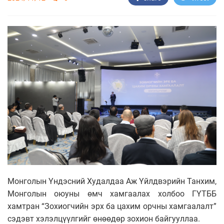
Монголын Үндэсний Худалдаа Аж Үйлдвэрийн Танхим,
Монголын оюуны өмч хамгаалах холбоо ГҮТББ
хамтран “Зохиогчийн эрх ба цахим орчны хамгаалалт”
сэдэвт хэлэлцүүлгийг өнөөдөр зохион байгууллаа.