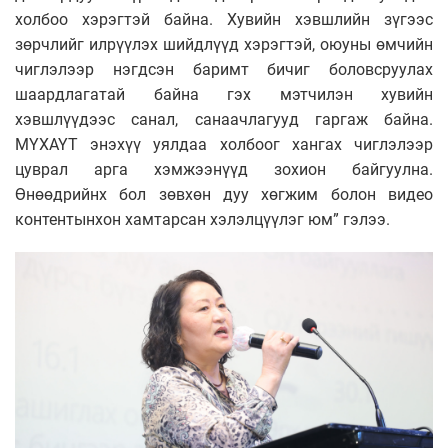
холбоо хэрэгтэй байна. Хувийн хэвшлийн зүгээс
зөрчлийг илрүүлэх шийдлүүд хэрэгтэй, оюуны өмчийн
чиглэлээр нэгдсэн баримт бичиг боловсруулах
шаардлагатай байна гэх мэтчилэн хувийн
хэвшлүүдээс санал, санаачлагууд гаргаж байна.
МҮХАҮТ энэхүү уялдаа холбоог хангах чиглэлээр
цуврал арга хэмжээнүүд зохион байгуулна.
Өнөөдрийнх бол зөвхөн дуу хөгжим болон видео
контентынхон хамтарсан хэлэлцүүлэг юм” гэлээ.