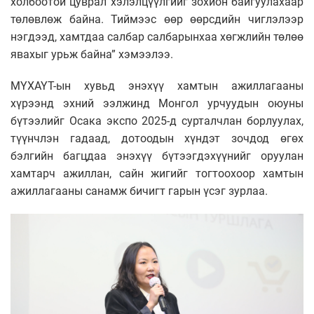
холбоотой цуврал хэлэлцүүлгийг зохион байгуулахаар
төлөвлөж байна. Тиймээс өөр өөрсдийн чиглэлээр
нэгдээд, хамтдаа салбар салбарынхаа хөгжлийн төлөө
явахыг урьж байна” хэмээлээ.
МҮХАҮТ-ын хувьд энэхүү хамтын ажиллагааны
хүрээнд эхний ээлжинд Монгол урчуудын оюуны
бүтээлийг Осака экспо 2025-д сурталчлан борлуулах,
түүнчлэн гадаад, дотоодын хүндэт зочдод өгөх
бэлгийн багцдаа энэхүү бүтээгдэхүүнийг оруулан
хамтарч ажиллан, сайн жигийг тогтоохоор хамтын
ажиллагааны санамж бичигт гарын үсэг зурлаа.