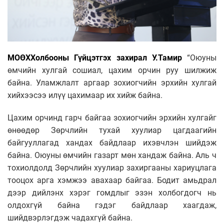
МОӨХХолбооны Гүйцэтгэх захирал У.Тамир
“Оюуны
өмчийн хулгай сошиал, цахим орчин руу шилжиж
байна. Уламжлалт аргаар зохиогчийн эрхийн хулгай
хийхээсээ илүү цахимаар их хийж байна.
Цахим орчинд гарч байгаа зохиогчийн эрхийн хулгайг
өнөөдөр Зөрчлийн тухай хуулиар цагдаагийн
байгууллагад хандах байдлаар ихэвчлэн шийдэж
байна. Оюуны өмчийн газарт мөн хандаж байна. Аль ч
тохиолдолд Зөрчлийн хуулиар захиргааны хариуцлага
тооцох арга хэмжээ авахаар байгаа. Бодит амьдрал
дээр дийлэнх хэрэг гомдлыг эзэн холбогдогч нь
олдохгүй байна гэдэг байдлаар хаагдаж,
шийдвэрлэгдэж чадахгүй байна.