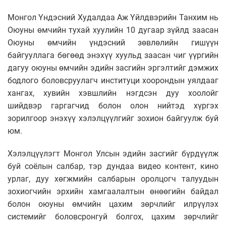
Монгол Үндэсний Худалдаа Аж Үйлдвэрийн Танхим нь
Оюуны өмчийн тухай хуулийн 10 дугаар зүйлд заасан
Оюуны өмчийн үндэсний зөвлөлийн гишүүн
байгууллага бөгөөд энэхүү хуульд заасан чиг үүргийн
дагуу оюуны өмчийн эдийн засгийн эргэлтийг дэмжих
бодлого боловсруулагч институци хоорондын уялдааг
хангах, хувийн хэвшлийн нэгдсэн дуу хоолойг
шийдвэр гаргагчид болон олон нийтэд хүргэх
зорилгоор энэхүү хэлэлцүүлгийг зохион байгуулж буй
юм.
Хэлэлцүүлэгт Монгол Улсын эдийн засгийг бүрдүүлж
буй соёлын салбар, тэр дундаа видео контент, кино
урлаг, дуу хөгжмийн салбарын оролцогч талуудын
зохиогчийн эрхийн хамгаалалтын өнөөгийн байдал
болон оюуны өмчийн цахим зөрчлийг илрүүлэх
системийг боловсронгуй болгох, цахим зөрчлийг