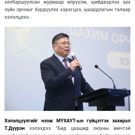
хялбаршуулсан журмаар илрүүлж, шийдвэрлэх эрх
зүйн орчныг бүрдүүлэх хэрэгцээ, шаардлагын талаар
хэлэлцлээ.
Хэлэлцүүлгийг нээж МҮХАҮТ-ын гүйцэтгэх захирал
Т.Дүүрэн
хэлэхдээ “Бид цаашид оюуны өмчтэй