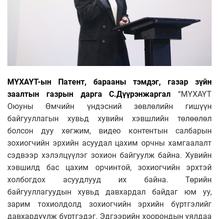
МҮХАҮТ-ын Патент, барааны тэмдэг, газар зүйн
заалтын газрын дарга С.Дүүрэнжаргал
“МҮХАҮТ
Оюуны Өмчийн үндэсний зөвлөлийн гишүүн
байгууллагын хувьд хувийн хэвшлийн төлөөлөл
болсон дуу хөгжим, видео контентын салбарын
зохиогчийн эрхийн асуудал цахим орчны хамгаалалт
сэдвээр хэлэлцүүлэг зохион байгуулж байна. Хувийн
хэвшилд бас цахим орчинтой, зохиогчийн эрхтэй
холбогдох асуудлууд их байна. Төрийн
байгууллагуудын хувьд давхардал байдаг юм уу,
зарим тохиолдолд зохиогчийн эрхийн бүртгэлийг
давхардуулж бүртгэдэг. Эдгээрийн хоорондын уялдаа