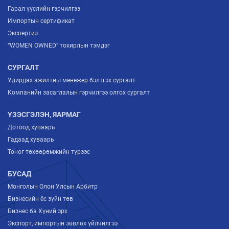
Гарал үүслийн гэрчилгээ
Импортын сертификат
Экспертиз
“WOMEN OWNED” тохирлын тэмдэг
СУРГАЛТ
Удирдах ажилтны менежер бэлтгэх сургалт
Компанийн засаглалын гэрчилгээ олгох сургалт
ҮЗЭСГЭЛЭН, ЯАРМАГ
Дотоод хуваарь
Гадаад хуваарь
Тоног төхөөрөмжийн түрээс
БУСАД
Монголын Олон Улсын Арбитр
Бизнесийн ёс зүйн төв
Бизнес ба Хүний эрх
Экспорт, импортын зөвлөх үйлчилгээ