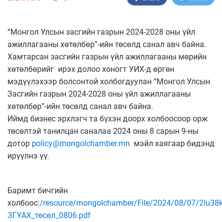
“Монгол Улсын засгийн газрын 2024-2028 оны үйл
ажиллагааны хөтөлбөр”-ийн төсөлд санал авч байна.
Хамтарсан засгийн газрын үйл ажиллагааны мөрийн
хөтөлбөрийг ирэх долоо хоногт УИХ-д өргөн
мэдүүлэхээр болсонтой холбогдуулан “Монгол Улсын
Засгийн газрын 2024-2028 оны үйл ажиллагааны
хөтөлбөр”-ийн төсөлд санал авч байна.
Иймд бизнес эрхлэгч та бүхэн доорх холбоосоор орж
төсөлтэй танилцан саналаа 2024 оны 8 сарын 9-ны
дотор
policy@mongolchamber.mn
мэйл хаягаар бидэнд
ирүүлнэ үү.
Баримт бичгийн
холбоос:
/resource/mongolchamber/File/2024/08/07/2lu38k
ЗГҮАХ_төсөл_0806.pdf