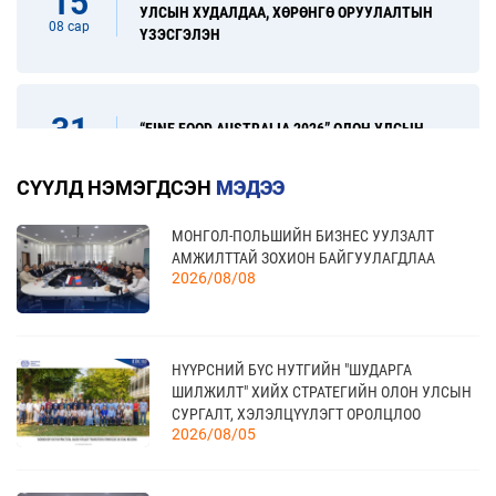
15
УЛСЫН ХУДАЛДАА, ХӨРӨНГӨ ОРУУЛАЛТЫН
08 сар
ҮЗЭСГЭЛЭН
31
“FINE FOOD AUSTRALIA 2026” ОЛОН УЛСЫН
ХҮНСНИЙ САЛБАРЫН ҮЗЭСГЭЛЭН
08 сар
СҮҮЛД НЭМЭГДСЭН
МЭДЭЭ
МОНГОЛ-ПОЛЬШИЙН БИЗНЕС УУЛЗАЛТ
17
“УЛААНБААТАР ТҮНШЛЭЛ 2026” ХҮНСНИЙ
АМЖИЛТТАЙ ЗОХИОН БАЙГУУЛАГДЛАА
САЛБАРЫН ОЛОН УЛСЫН ҮЗЭСГЭЛЭН
09 сар
2026/08/08
20
НҮҮРСНИЙ БҮС НУТГИЙН "ШУДАРГА
КАНАД УЛС - ТОРОНТО ХОТЫН БИЗНЕС АЯЛАЛ
ШИЛЖИЛТ" ХИЙХ СТРАТЕГИЙН ОЛОН УЛСЫН
09 сар
СУРГАЛТ, ХЭЛЭЛЦҮҮЛЭГТ ОРОЛЦЛОО
2026/08/05
21