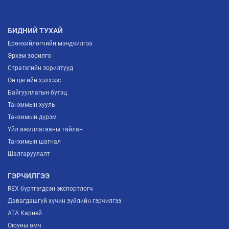
ТОДОРХОЙЛОХ “ITP FORUM-2026” ЗОХИОН
БАЙГУУЛАГДЛАА
2026/07/03
БИДНИЙ ТУХАЙ
Ерөнхийлөгчийн мэндчилгээ
Эрхэм зорилго
Стратегийн зорилтууд
Он цагийн хэлхээс
Байгууллагын бүтэц
Танхимын хууль
Танхимын дүрэм
Үйл ажиллагааны тайлан
Танхимын шагнал
Шалгаруулалт
ГЭРЧИЛГЭЭ
REX бүртгэгдсэн экспортлогч
Давагдашгүй хүчин зүйлийн гэрчилгээ
ATA Карней
Оюуны өмч