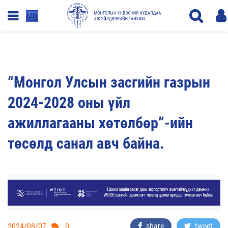
MN
“Монгол Улсын засгийн газрын
2024-2028 оны үйл
ажиллагааны хөтөлбөр”-ийн
төсөлд санал авч байна.
2024/08/07
0
share
tweet