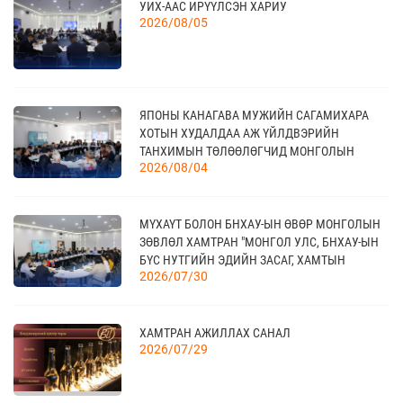
УИХ-ААС ИРҮҮЛСЭН ХАРИУ
TEX+ VISION KOREA
10 сар
2026/08/05
04
“BAZAAR BERLIN 2026” ОЛОН УЛСЫН
ЯПОНЫ КАНАГАВА МУЖИЙН САГАМИХАРА
ҮЗЭСГЭЛЭН
11 сар
ХОТЫН ХУДАЛДАА АЖ ҮЙЛДВЭРИЙН
ТАНХИМЫН ТӨЛӨӨЛӨГЧИД МОНГОЛЫН
2026/08/04
ҮНДЭСНИЙ ХУДАЛДАА АЖ ҮЙЛДВЭРИЙН
ТАНХИМД ЗОЧЛОВ
КАНАД УЛСАД ЗОХИОН БАЙГУУЛАГДАХ
23
CANADIAN WESTERN AGRIBITION ХӨДӨӨ АЖ
11 сар
МҮХАҮТ БОЛОН БНХАУ-ЫН ӨВӨР МОНГОЛЫН
АХУЙН САЛБАРЫН ҮЗЭСГЭЛЭН
ЗӨВЛӨЛ ХАМТРАН "МОНГОЛ УЛС, БНХАУ-ЫН
БҮС НУТГИЙН ЭДИЙН ЗАСАГ, ХАМТЫН
2026/07/30
АЖИЛЛАГААНЫ УУЛЗАЛТ"-ЫГ ЗОХИОН
БАЙГУУЛЛАА
ХАМТРАН АЖИЛЛАХ САНАЛ
2026/07/29