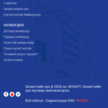
Судалгаа
Цахим номын сан
Сурталчилгаа байршуулах
ХОЛБОГДОХ
Дотоод салбарууд
Гадаад салбарууд
Нээлттэй ажлын байр
Санал хүсэлт илгээх
Түгээмэл асуулт хариулт
Холбоо барих
Зохиогчийн эрх © 2026 он. МҮХАҮТ. Зохиогчийн
эрх хуулиар хамгаалагдсан.
Вэб сайтыг:
Содонсолушн ХХК