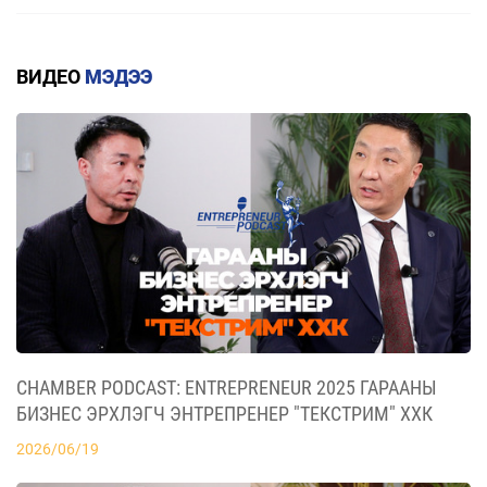
ГАРАЛ ҮҮСЛИЙН ДҮРМИЙН ДЭЛГЭРЭНГҮЙ
2026/07/20
ВИДЕО
МЭДЭЭ
КВОТТОЙ БОЛОН БУУРУУЛСАН ТАРИФТАЙ
БАРААНЫ ЖАГСААЛТ
2026/07/20
ЕАЭЗХ, ТҮҮНИЙ ГИШҮҮН ОРНУУДААС МОНГОЛ
УЛС РУУ ХӨНГӨЛТТЭЙ ТАРИФААР
ИМПОРТЛОХ 367 БАРААНЫ ЖАГСААЛТ
2026/07/20
CHAMBER PODCAST: ENTREPRENEUR 2025 ГАРААНЫ
БИЗНЕС ЭРХЛЭГЧ ЭНТРЕПРЕНЕР "ТЕКСТРИМ" ХХК
TIMELY
МОНГОЛ УЛС БОЛОН ЕВРАЗИЙН ЭДИЙН
2026/06/19
ЗАСГИЙН ХОЛБОО (ЕАЭЗХ), ТҮҮНИЙ ГИШҮҮН
ОРНУУД ХООРОНДЫН ХУДАЛДААНЫ ТҮР