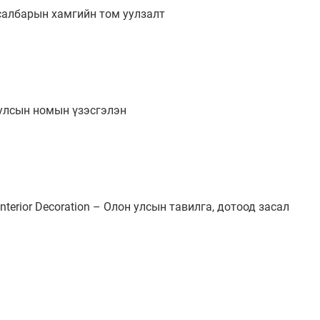
й салбарын хамгийн том уулзалт
он улсын номын үзэсгэлэн
nd Interior Decoration – Олон улсын тавилга, дотоод засал