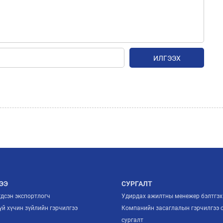
ИЛГЭЭХ
ЭЭ
СУРГАЛТ
гдсэн экспортлогч
Удирдах ажилтны менежер бэлтгэх
й хүчин зүйлийн гэрчилгээ
Компанийн засаглалын гэрчилгээ 
й
сургалт