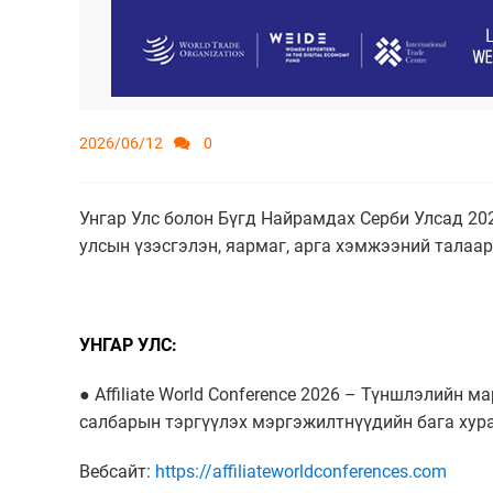
2026/06/12
0
Унгар Улс болон Бүгд Найрамдах Серби Улсад 202
улсын үзэсгэлэн, яармаг, арга хэмжээний талаа
УНГАР УЛС:
● Affiliate World Conference 2026 – Түншлэлийн 
салбарын тэргүүлэх мэргэжилтнүүдийн бага хура
Вебсайт:
https://affiliateworldconferences.com