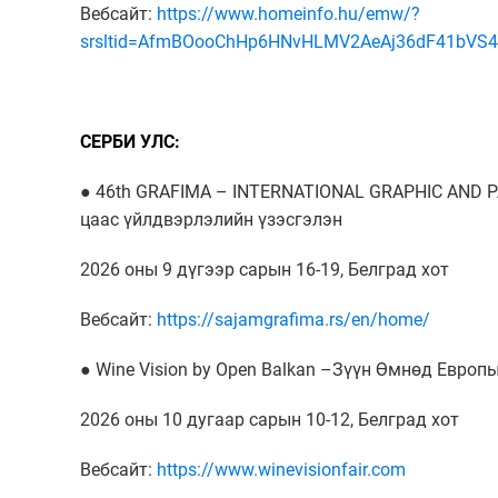
Вебсайт:
https://www.homeinfo.hu/emw/?
srsltid=AfmBOooChHp6HNvHLMV2AeAj36dF41bVS
СЕРБИ УЛС:
● 46th GRAFIMA – INTERNATIONAL GRAPHIC AND P
цаас үйлдвэрлэлийн үзэсгэлэн
2026 оны 9 дүгээр сарын 16-19, Белград хот
Вебсайт:
https://sajamgrafima.rs/en/home/
● Wine Vision by Open Balkan –Зүүн Өмнөд Европ
2026 оны 10 дугаар сарын 10-12, Белград хот
Вебсайт:
https://www.winevisionfair.com