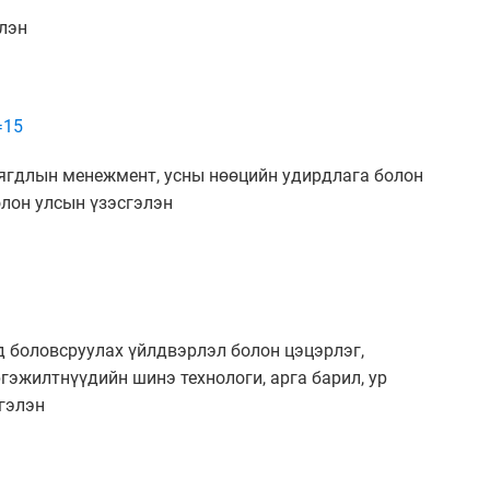
элэн
=15
аягдлын менежмент, усны нөөцийн удирдлага болон
лон улсын үзэсгэлэн
од боловсруулах үйлдвэрлэл болон цэцэрлэг,
эжилтнүүдийн шинэ технологи, арга барил, ур
гэлэн