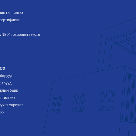
ийн гэрчилгээ
сертификат
NED” тохирлын тэмдэг
ОХ
лбарууд
барууд
ажлын байр
лт илгээх
суулт хариулт
рих