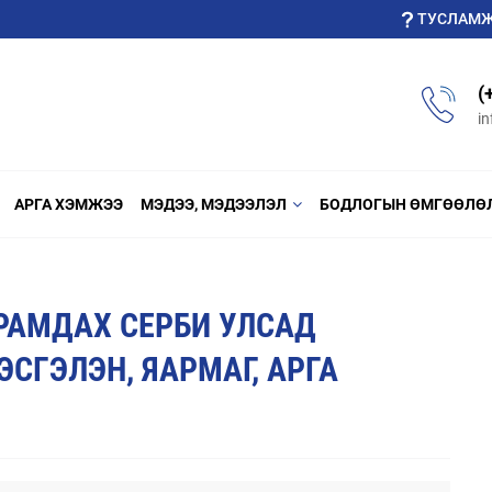
ТУСЛАМ
(
i
АРГА ХЭМЖЭЭ
МЭДЭЭ, МЭДЭЭЛЭЛ
БОДЛОГЫН ӨМГӨӨЛӨ
ЙРАМДАХ СЕРБИ УЛСАД
СГЭЛЭН, ЯАРМАГ, АРГА