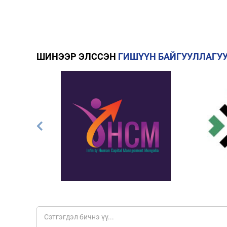
ШИНЭЭР ЭЛССЭН
ГИШҮҮН БАЙГУУЛЛАГУ