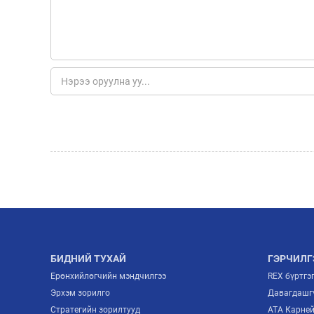
БИДНИЙ ТУХАЙ
ГЭРЧИЛГ
Ерөнхийлөгчийн мэндчилгээ
REX бүртгэ
Эрхэм зорилго
Давагдашгү
Стратегийн зорилтууд
ATA Карне