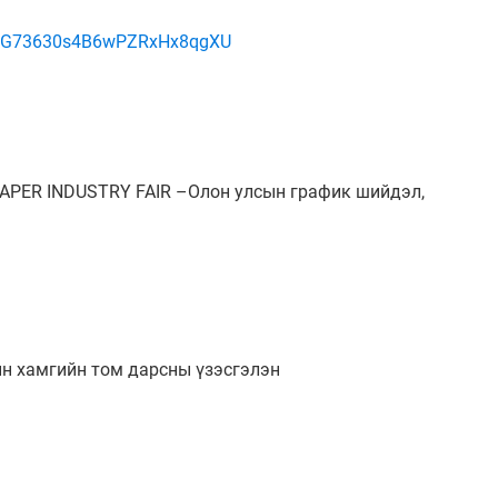
4G73630s4B6wPZRxHx8qgXU
APER INDUSTRY FAIR –Олон улсын график шийдэл,
ын хамгийн том дарсны үзэсгэлэн