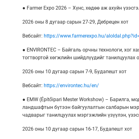
● Farmer Expo 2026 – Хүнс, хөдөө аж ахуйн үзэсг
2026 оны 8 дугаар сарын 27-29, Дебрецен хот
Вебсайт:
https://www.farmerexpo.hu/aloldal.php?id
● ENVIRONTEC – Байгаль орчны технологи, хог х
тогтвортой хөгжлийн шийдлүүдийг танилцуулах о
2026 оны 10 дугаар сарын 7-9, Будапешт хот
Вебсайт:
https://environtec.hu/en/
● EMW (Építőipari Mester Workshow) – Барилга, м
ландшафтын бүтээн байгуулалтын салбарын мэрг
чадварыг танилцуулах мэргэжлийн үзүүлэн, үзэс
2026 оны 10 дугаар сарын 16-17, Будапешт хот