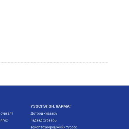
ҮЗЭСГЭЛЭН, ЯАРМАГ
 сургалт
Дотоод хуваарь
олгох
Гадаад хуваарь
Тоног төхөөрөмжийн түрээс