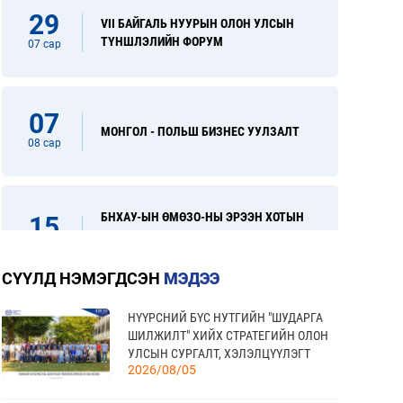
29
VII БАЙГАЛЬ НУУРЫН ОЛОН УЛСЫН
ТҮНШЛЭЛИЙН ФОРУМ
07 сар
07
МОНГОЛ - ПОЛЬШ БИЗНЕС УУЛЗАЛТ
08 сар
БНХАУ-ЫН ӨМӨЗО-НЫ ЭРЭЭН ХОТЫН
15
ОЛОН УЛСЫН ХУДАЛДАА, ХӨРӨНГӨ
08 сар
ОРУУЛАЛТЫН ҮЗЭСГЭЛЭН
СҮҮЛД НЭМЭГДСЭН
МЭДЭЭ
НҮҮРСНИЙ БҮС НУТГИЙН "ШУДАРГА
“FINE FOOD AUSTRALIA 2026” ОЛОН
31
ШИЛЖИЛТ" ХИЙХ СТРАТЕГИЙН ОЛОН
УЛСЫН ХҮНСНИЙ САЛБАРЫН
УЛСЫН СУРГАЛТ, ХЭЛЭЛЦҮҮЛЭГТ
08 сар
ҮЗЭСГЭЛЭН
2026/08/05
ОРОЛЦЛОО