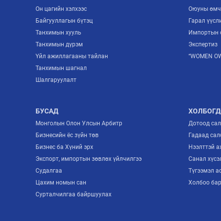
Он цагийн хэлхээс
Оюуны өмч
Байгууллагын бүтэц
Гарал үүсл
Танхимын хууль
Импортын 
Танхимын дүрэм
Экспертиз
Үйл ажиллагааны тайлан
“WOMEN OW
Танхимын шагнал
Шалгаруулалт
БУСАД
ХОЛБОГД
Монголын Олон Улсын Арбитр
Дотоод са
Бизнесийн ёс зүйн төв
Гадаад сал
Бизнес ба Хүний эрх
Нээлттэй 
Экспорт, импортын зөвлөх үйлчилгээ
Санал хүсэ
Судалгаа
Түгээмэл а
Цахим номын сан
Холбоо ба
Сурталчилгаа байршуулах