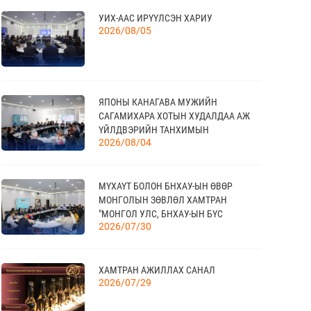
УИХ-ААС ИРҮҮЛСЭН ХАРИУ
“УЛААНБААТАР ТҮНШЛЭЛ 2026”
17
2026/08/05
ХҮНСНИЙ САЛБАРЫН ОЛОН УЛСЫН
09 сар
ҮЗЭСГЭЛЭН
ЯПОНЫ КАНАГАВА МУЖИЙН
18
САГАМИХАРА ХОТЫН ХУДАЛДАА АЖ
МОНГОЛЫН АРБИТРЫН ӨДӨР - 2026
09 сар
ҮЙЛДВЭРИЙН ТАНХИМЫН
2026/08/04
ТӨЛӨӨЛӨГЧИД МОНГОЛЫН
ҮНДЭСНИЙ ХУДАЛДАА АЖ
ҮЙЛДВЭРИЙН ТАНХИМД ЗОЧЛОВ
20
МҮХАҮТ БОЛОН БНХАУ-ЫН ӨВӨР
КАНАД УЛС - ТОРОНТО ХОТЫН БИЗНЕС
МОНГОЛЫН ЗӨВЛӨЛ ХАМТРАН
АЯЛАЛ
09 сар
"МОНГОЛ УЛС, БНХАУ-ЫН БҮС
2026/07/30
НУТГИЙН ЭДИЙН ЗАСАГ, ХАМТЫН
АЖИЛЛАГААНЫ УУЛЗАЛТ"-ЫГ ЗОХИОН
БАЙГУУЛЛАА
21
TEX+ VISION KOREA
ХАМТРАН АЖИЛЛАХ САНАЛ
10 сар
2026/07/29