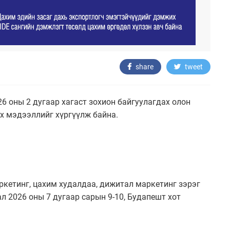
share
tweet
6 оны 2 дугаар хагаст зохион байгуулагдах олон
рх мэдээллийг хүргүүлж байна.
маркетинг, цахим худалдаа, дижитал маркетинг зэрэг
л 2026 оны 7 дугаар сарын 9-10, Будапешт хот