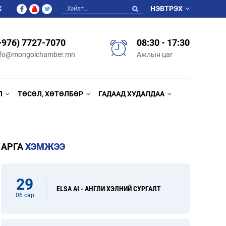
Ж
НЭВТРЭХ
+976) 7727-7070
08:30 - 17:30
nfo@mongolchamber.mn
Ажлын цаг
Л
ТӨСӨЛ, ХӨТӨЛБӨР
ГАДААД ХУДАЛДАА
АРГА
ХЭМЖЭЭ
29
ELSA AI - АНГЛИ ХЭЛНИЙ СУРГАЛТ
06 сар