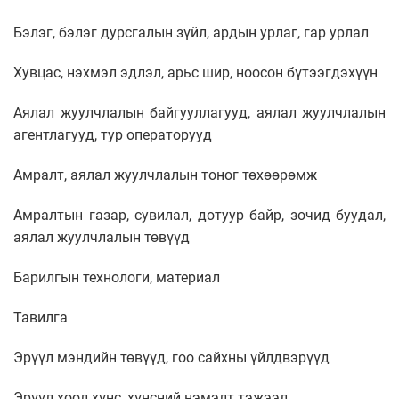
Бэлэг, бэлэг дурсгалын зүйл, ардын урлаг, гар урлал
Хувцас, нэхмэл эдлэл, арьс шир, ноосон бүтээгдэхүүн
Аялал жуулчлалын байгууллагууд, аялал жуулчлалын
агентлагууд, тур операторууд
Амралт, аялал жуулчлалын тоног төхөөрөмж
Амралтын газар, сувилал, дотуур байр, зочид буудал,
аялал жуулчлалын төвүүд
Барилгын технологи, материал
Тавилга
Эрүүл мэндийн төвүүд, гоо сайхны үйлдвэрүүд
Эрүүл хоол хүнс, хүнсний нэмэлт тэжээл