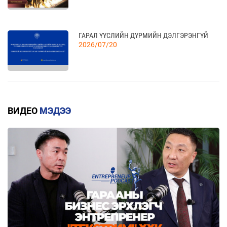
04
“BAZAAR BERLIN 2026” ОЛОН УЛСЫН
ҮЗЭСГЭЛЭН
11 сар
ГАРАЛ ҮҮСЛИЙН ДҮРМИЙН ДЭЛГЭРЭНГҮЙ
2026/07/20
КАНАД УЛСАД ЗОХИОН БАЙГУУЛАГДАХ
23
CANADIAN WESTERN AGRIBITION ХӨДӨӨ АЖ
АХУЙН САЛБАРЫН ҮЗЭСГЭЛЭНД ОРОЛЦОХЫГ
11 сар
КВОТТОЙ БОЛОН БУУРУУЛСАН ТАРИФТАЙ
УРЬЖ БАЙНА.
БАРААНЫ ЖАГСААЛТ
ВИДЕО
МЭДЭЭ
2026/07/20
ЕАЭЗХ, ТҮҮНИЙ ГИШҮҮН ОРНУУДААС МОНГОЛ
УЛС РУУ ХӨНГӨЛТТЭЙ ТАРИФААР
ИМПОРТЛОХ 367 БАРААНЫ ЖАГСААЛТ
2026/07/20
МОНГОЛ УЛС БОЛОН ЕВРАЗИЙН ЭДИЙН