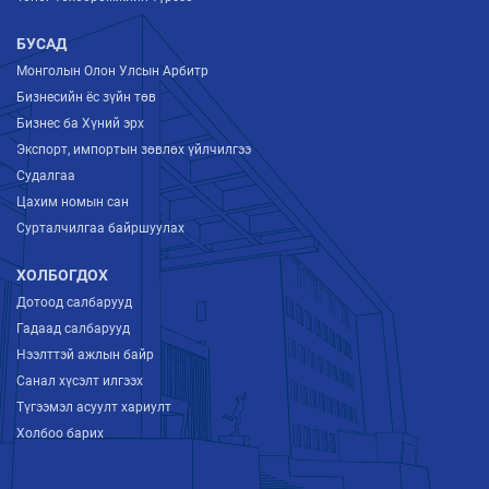
БУСАД
Монголын Олон Улсын Арбитр
Бизнесийн ёс зүйн төв
Бизнес ба Хүний эрх
Экспорт, импортын зөвлөх үйлчилгээ
Судалгаа
Цахим номын сан
Сурталчилгаа байршуулах
ХОЛБОГДОХ
Дотоод салбарууд
Гадаад салбарууд
Нээлттэй ажлын байр
Санал хүсэлт илгээх
Түгээмэл асуулт хариулт
Холбоо барих