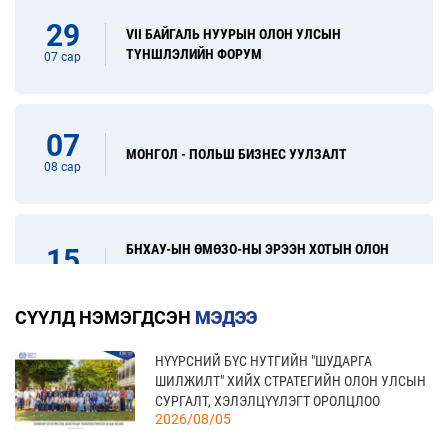
29
VII БАЙГАЛЬ НУУРЫН ОЛОН УЛСЫН
ТҮНШЛЭЛИЙН ФОРУМ
07 сар
07
МОНГОЛ - ПОЛЬШ БИЗНЕС УУЛЗАЛТ
08 сар
БНХАУ-ЫН ӨМӨЗО-НЫ ЭРЭЭН ХОТЫН ОЛОН
15
УЛСЫН ХУДАЛДАА, ХӨРӨНГӨ ОРУУЛАЛТЫН
08 сар
ҮЗЭСГЭЛЭН
СҮҮЛД НЭМЭГДСЭН
МЭДЭЭ
НҮҮРСНИЙ БҮС НУТГИЙН "ШУДАРГА
31
“FINE FOOD AUSTRALIA 2026” ОЛОН УЛСЫН
ШИЛЖИЛТ" ХИЙХ СТРАТЕГИЙН ОЛОН УЛСЫН
ХҮНСНИЙ САЛБАРЫН ҮЗЭСГЭЛЭН
08 сар
СУРГАЛТ, ХЭЛЭЛЦҮҮЛЭГТ ОРОЛЦЛОО
2026/08/05