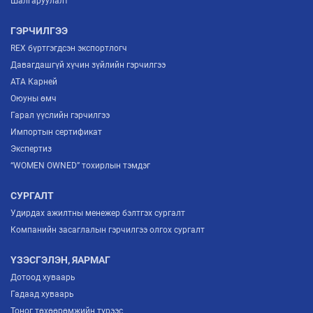
Шалгаруулалт
ГЭРЧИЛГЭЭ
REX бүртгэгдсэн экспортлогч
Давагдашгүй хүчин зүйлийн гэрчилгээ
ATA Карней
Оюуны өмч
Гарал үүслийн гэрчилгээ
Импортын сертификат
Экспертиз
“WOMEN OWNED” тохирлын тэмдэг
СУРГАЛТ
Удирдах ажилтны менежер бэлтгэх сургалт
Компанийн засаглалын гэрчилгээ олгох сургалт
ҮЗЭСГЭЛЭН, ЯАРМАГ
Дотоод хуваарь
Гадаад хуваарь
Тоног төхөөрөмжийн түрээс