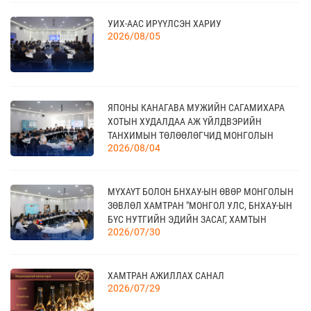
17
УИХ-ААС ИРҮҮЛСЭН ХАРИУ
“УЛААНБААТАР ТҮНШЛЭЛ 2026” ХҮНСНИЙ
2026/08/05
САЛБАРЫН ОЛОН УЛСЫН ҮЗЭСГЭЛЭН
09 сар
18
ЯПОНЫ КАНАГАВА МУЖИЙН САГАМИХАРА
МОНГОЛЫН АРБИТРЫН ӨДӨР - 2026
09 сар
ХОТЫН ХУДАЛДАА АЖ ҮЙЛДВЭРИЙН
ТАНХИМЫН ТӨЛӨӨЛӨГЧИД МОНГОЛЫН
2026/08/04
ҮНДЭСНИЙ ХУДАЛДАА АЖ ҮЙЛДВЭРИЙН
ТАНХИМД ЗОЧЛОВ
20
КАНАД УЛС - ТОРОНТО ХОТЫН БИЗНЕС АЯЛАЛ
МҮХАҮТ БОЛОН БНХАУ-ЫН ӨВӨР МОНГОЛЫН
09 сар
ЗӨВЛӨЛ ХАМТРАН "МОНГОЛ УЛС, БНХАУ-ЫН
БҮС НУТГИЙН ЭДИЙН ЗАСАГ, ХАМТЫН
2026/07/30
АЖИЛЛАГААНЫ УУЛЗАЛТ"-ЫГ ЗОХИОН
БАЙГУУЛЛАА
21
TEX+ VISION KOREA
10 сар
ХАМТРАН АЖИЛЛАХ САНАЛ
2026/07/29