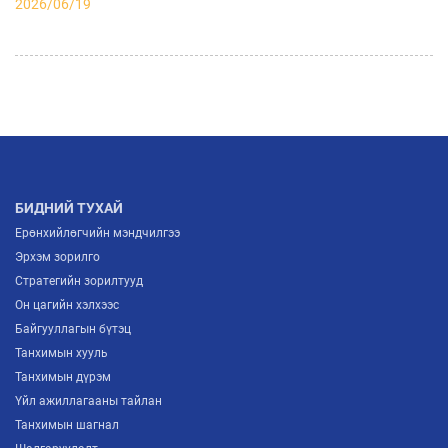
2026/06/19
АЖ ҮЙЛДВЭРИЙН САЛБАРЫН ИРЭЭДҮЙГ
ТОДОРХОЙЛОХ “ITP FORUM-2026” ЗОХИОН
БАЙГУУЛАГДЛАА
2026/07/03
МОНГОЛЫН ҮНДЭСНИЙ ҮЙЛДВЭРЛЭГЧИД
ЕВРОПТ ГАРАХ ШИНЭ ГАРЦ НЭЭГДЛЭЭ
2026/07/02
БИДНИЙ ТУХАЙ
Ерөнхийлөгчийн мэндчилгээ
Эрхэм зорилго
Стратегийн зорилтууд
Он цагийн хэлхээс
Байгууллагын бүтэц
Танхимын хууль
Танхимын дүрэм
Үйл ажиллагааны тайлан
Танхимын шагнал