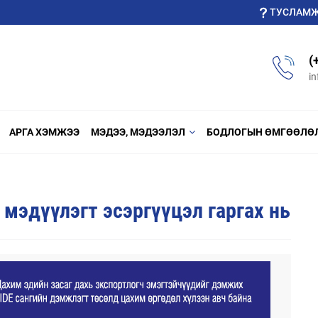
ТУСЛАМ
(
i
АРГА ХЭМЖЭЭ
МЭДЭЭ, МЭДЭЭЛЭЛ
БОДЛОГЫН ӨМГӨӨЛӨ
мэдүүлэгт эсэргүүцэл гаргах нь