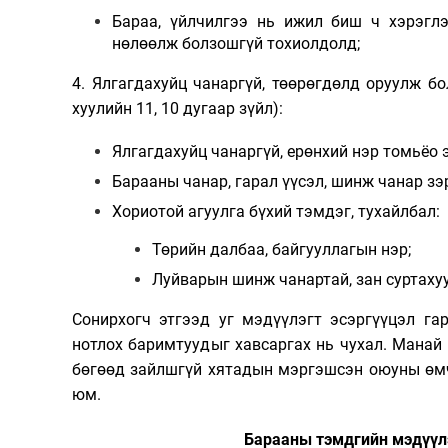
Бараа, үйлчилгээ нь
ижил биш ч
хэрэгл
нөлөөлж
болзошгүй
тохиолдолд;
4. Ялгагдахуйц чанаргүй, төөрөгдөлд оруулж б
х
уулийн 11, 10 дугаар зүйл):
Ялга
гда
хуйц чанаргүй
,
ерөнхий нэр томьёо
Барааны
чанар, гарал үүсэл, шинж чанар
зэ
Хориотой агуулга
бүхий
тэмдэг, тухайлбал:
Төрийн далбаа, байгууллагын нэр;
Луйварын шинж чанартай, зан суртахуу
Сонирхогч этгээд уг мэдүүлэгт эсэргүүцэл га
нотлох баримтууд
ыг хавсаргах нь чухал.
Манай 
бөгөөд зайлшгүй хятадын мэргэшсэн оюуны өм
юм.
Барааны тэмдгийн мэдүүлэ