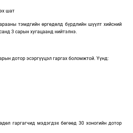
эх шат
арааны тэмдгийн өргөдөлд бүрдлийн шүүлт хийсний
сан
д 3 сарын хугацаанд нийтэлнэ.
рын дотор эсэргүүцэл гаргах боломжтой. Үүнд:
дөл гаргагчид мэдэгдэх бөгөөд 30 хоногийн дотор