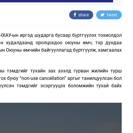
share
tweet
БНХАУ-ын иргэд шударга бусаар бүртгүүлэх тохиолдол
лэн худалдаанд оролцохдоо оюуны өмч, тэр дундаа
ын Оюуны өмчийн байгууллагад бүртгүүлж, хамгаалах
ны тэмдгийг тухайн зах зээлд гурван жилийн турш
ох буюу “
non-use cancellation
” аргыг танилцуулсан бол
үүлсэн тэмдгийг эсэргүүцэх боломжийн тухай байх