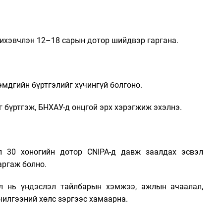
 ихэвчлэн 12–18 сарын дотор шийдвэр гаргана.
эмдгийн бүртгэлийг хүчингүй болгоно.
бүртгэж, БНХАУ-д онцгой эрх хэрэгжиж эхэлнэ.
л 30 хоногийн дотор CNIPA-д давж заалдах эсвэл
ргаж болно.
л нь үндэслэл тайлбарын хэмжээ, ажлын ачаалал,
илгээний хөлс зэргээс хамаарна.