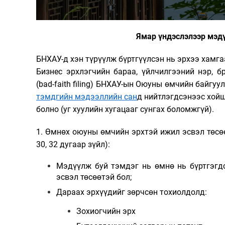
Ямар үндэслэлээр мэдү
БНХАУ-д хэн түрүүлж бүртгүүлсэн нь эрхээ хамг
Бизнес эрхлэгчийн бараа, үйлчилгээний нэр, 
(bad-faith filing) БНХАУ-ын Оюуны өмчийн байгу
тэмдгийн мэдээллийн сан
д нийтлэгдсэнээс хой
болно (уг хуулийн хугацааг сунгах боломжгүй
)
.
1. Өмнө
х оюуны өмчийн эрхтэй
ижил эсвэл төсө
30, 32 дугаар зүйл):
Мэдүүлж буй тэмдэг нь өмнө нь
бүртгэгд
эсвэл төсөөтэй
бол;
Дараах
эрхүүдийг зөрчсөн
тохиолдолд:
Зохиогчийн эрх