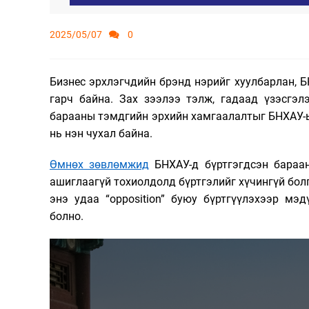
2025/05/07
0
Бизнес эрхлэгчдийн брэнд нэрийг хуулбарлан, 
гарч байна. Зах зээлээ тэлж, гадаад үзэсгэ
барааны тэмдгийн эрхийн хамгаалалтыг БНХАУ-
нь нэн чухал байна.
Өмнөх зөвлөмжид
БНХАУ-д бүртгэгдсэн бараа
ашиглаагүй тохиолдолд бүртгэлийг хүчингүй болг
энэ удаа “
opposition
” буюу бүртгүүлэхээр мэд
болно.