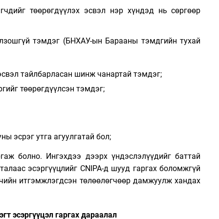
эгчдийг
төөрөгдүүлэх
эсвэл
нэр хүндэд нь сөргөөр
олзошгүй тэмдэг
(
БНХАУ-ын Барааны тэмдгийн тухай
эсвэл
тайлбарласан шинж чанартай
тэмдэг;
ргийг
төөрөгдүүлсэн
тэмдэг;
ны эсрэг утга агуулгатай бол;
ргаж болно.
Ингэхдээ дээрх үндэслэлүүдийг
баттай
талаас эсэргүүцлийг
CNIPA-
д шууд гаргах боломжгүй
чийн итгэмжлэгдсэн төлөөлөгчөөр дамжуулж хандах
гт эсэргүүцэл гаргах дараалал