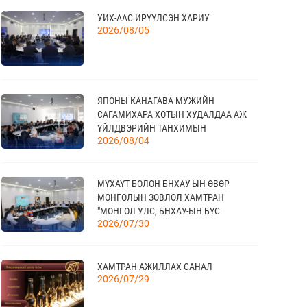
УИХ-ААС ИРҮҮЛСЭН ХАРИУ
20
2026/08/05
КАНАД УЛС - ТОРОНТО ХОТЫН БИЗНЕС
АЯЛАЛ
09 сар
ЯПОНЫ КАНАГАВА МУЖИЙН
21
САГАМИХАРА ХОТЫН ХУДАЛДАА АЖ
TEX+ VISION KOREA
10 сар
ҮЙЛДВЭРИЙН ТАНХИМЫН
2026/08/04
ТӨЛӨӨЛӨГЧИД МОНГОЛЫН
ҮНДЭСНИЙ ХУДАЛДАА АЖ
ҮЙЛДВЭРИЙН ТАНХИМД ЗОЧЛОВ
04
МҮХАҮТ БОЛОН БНХАУ-ЫН ӨВӨР
“BAZAAR BERLIN 2026” ОЛОН УЛСЫН
МОНГОЛЫН ЗӨВЛӨЛ ХАМТРАН
ҮЗЭСГЭЛЭН
11 сар
"МОНГОЛ УЛС, БНХАУ-ЫН БҮС
2026/07/30
НУТГИЙН ЭДИЙН ЗАСАГ, ХАМТЫН
АЖИЛЛАГААНЫ УУЛЗАЛТ"-ЫГ ЗОХИОН
БАЙГУУЛЛАА
КАНАД УЛСАД ЗОХИОН БАЙГУУЛАГДАХ
23
ХАМТРАН АЖИЛЛАХ САНАЛ
CANADIAN WESTERN AGRIBITION ХӨДӨӨ
11 сар
2026/07/29
АЖ АХУЙН САЛБАРЫН ҮЗЭСГЭЛЭН