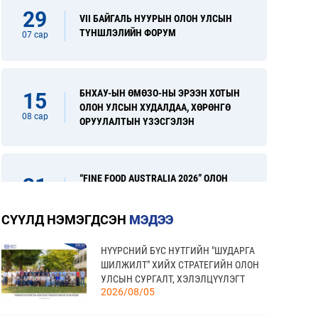
29
VII БАЙГАЛЬ НУУРЫН ОЛОН УЛСЫН
ТҮНШЛЭЛИЙН ФОРУМ
07 сар
БНХАУ-ЫН ӨМӨЗО-НЫ ЭРЭЭН ХОТЫН
15
ОЛОН УЛСЫН ХУДАЛДАА, ХӨРӨНГӨ
08 сар
ОРУУЛАЛТЫН ҮЗЭСГЭЛЭН
“FINE FOOD AUSTRALIA 2026” ОЛОН
31
УЛСЫН ХҮНСНИЙ САЛБАРЫН
08 сар
ҮЗЭСГЭЛЭН
СҮҮЛД НЭМЭГДСЭН
МЭДЭЭ
НҮҮРСНИЙ БҮС НУТГИЙН "ШУДАРГА
“УЛААНБААТАР ТҮНШЛЭЛ 2026”
17
ШИЛЖИЛТ" ХИЙХ СТРАТЕГИЙН ОЛОН
ХҮНСНИЙ САЛБАРЫН ОЛОН УЛСЫН
УЛСЫН СУРГАЛТ, ХЭЛЭЛЦҮҮЛЭГТ
09 сар
ҮЗЭСГЭЛЭН
2026/08/05
ОРОЛЦЛОО