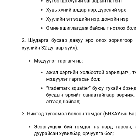
Бүтээгдэхүүний загварын патент
Хувь хүний алдар нэр, дүрсний эрх
Хуулийн этгээдийн нэр, домэйн нэр
Өмнө ашиглагдаж байсныг нотлох бол
2. Шударга бусаар давуу эрх олох зорилгоор
х
уулийн 32 дугаар зүйл):
Мэдүүлэг гаргагч нь:
ажил хэргийн холбоотой харилцагч, 
мэдүүлэг гаргасан бол;
“trademark squatter”
буюу тухайн брэнд
бусдын эрхийг санаатайгаар зөрчиж,
этгээд байвал
;
3. Нийтэд түгээмэл болсон тэмдэг
(
БНХАУ-ын Бар
Эсэргүүцэж буй тэмдэг нь
нэрд гарсан,
дуурайсан хувилбар, орчуулга
бол;