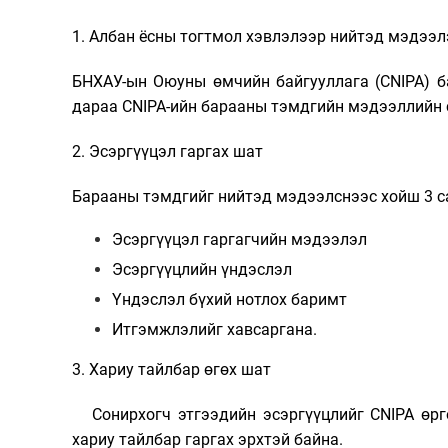
1. Албан ёсны тогтмол хэвлэлээр нийтэд мэдээл
БНХАУ-ын Оюуны өмчийн байгууллага (CNIPA) б
дараа CNIPA-
ийн барааны тэмдгийн мэдээллийн 
2. Эсэргүүцэл гаргах шат
Барааны тэмдгийг нийтэд мэдээлснээс хойш 3 са
Эсэргүүцэл гаргагчийн мэдээлэл
Эсэргүүцлийн үндэслэл
Үндэслэл бүхий нотлох баримт
Итгэмжлэлийг хавсаргана.
3. Хариу тайлбар өгөх шат
Сонирхогч этгээдийн эсэргүүцлийг CNIPA өргө
хариу тайлбар гаргах эрхтэй байна.