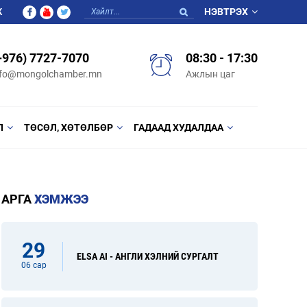
Ж
НЭВТРЭХ
+976) 7727-7070
08:30 - 17:30
nfo@mongolchamber.mn
Ажлын цаг
Л
ТӨСӨЛ, ХӨТӨЛБӨР
ГАДААД ХУДАЛДАА
АРГА
ХЭМЖЭЭ
29
ELSA AI - АНГЛИ ХЭЛНИЙ СУРГАЛТ
06 сар