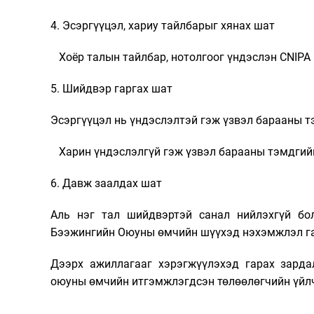
4. Эсэргүүцэл, хариу тайлбарыг хянах шат
Хоёр талын тайлбар, нотолгоог үндэслэн CNIPA
5. Шийдвэр гаргах шат
Эсэргүүцэл нь үндэслэлтэй гэж үзвэл барааны т
Харин үндэслэлгүй гэж үзвэл барааны тэмдгийг 
6. Давж заалдах шат
Аль нэг тал шийдвэртэй санал нийлэхгүй бо
Бээжингийн Оюуны өмчийн шүүхэд нэхэмжлэл га
Дээрх ажиллагааг хэрэгжүүлэхэд гарах зарда
оюуны өмчийн итгэмжлэгдсэн төлөөлөгчийн үйлч