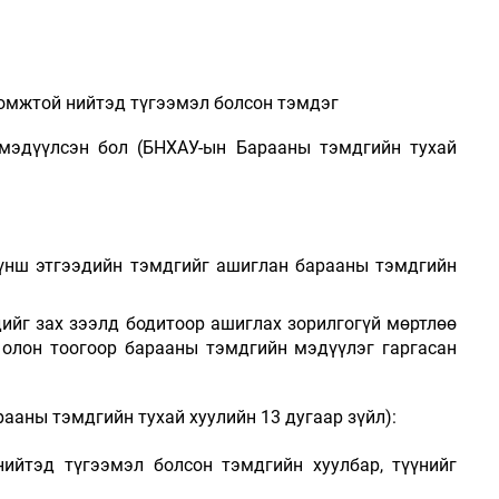
омжтой нийтэд түгээмэл болсон тэмдэг
 мэдүүлсэн бол
(
БНХАУ-ын Барааны тэмдгийн тухай
түнш этгээдийн
тэмдгийг ашиглан барааны тэмдгийн
ийг зах зээлд бодитоор ашиглах зорилгогүй мөртлөө
 олон тоогоор барааны тэмдгийн мэдүүлэг гаргасан
ааны тэмдгийн тухай х
уулийн 13 дугаар зүйл):
 нийтэд түгээмэл болсон тэмдгийн хуулбар,
түүнийг