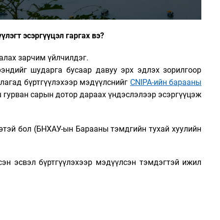
үлэгт эсэргүүцэл гаргах вэ?
аалах зарчим үйлчилдэг.
брэндийг шударга бусаар давуу эрх эдлэх зорилгоор
уллагад бүртгүүлэхээр мэдүүлснийг
CNIPA-
ийн барааны
ш гурван сарын дотор дараах үндэслэлээр эсэргүүцэж
өтэй бол
(
БНХАУ-ын Барааны тэмдгийн тухай х
уулийн
сэн
эсвэл бүртгүүлэхээр мэдүүлсэн тэмдэгтэй
ижил