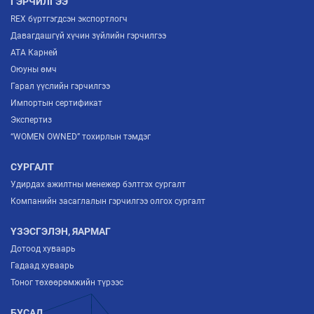
ГЭРЧИЛГЭЭ
REX бүртгэгдсэн экспортлогч
Давагдашгүй хүчин зүйлийн гэрчилгээ
ATA Карней
Оюуны өмч
Гарал үүслийн гэрчилгээ
Импортын сертификат
Экспертиз
“WOMEN OWNED” тохирлын тэмдэг
СУРГАЛТ
Удирдах ажилтны менежер бэлтгэх сургалт
Компанийн засаглалын гэрчилгээ олгох сургалт
ҮЗЭСГЭЛЭН, ЯАРМАГ
Дотоод хуваарь
Гадаад хуваарь
Тоног төхөөрөмжийн түрээс
БУСАД