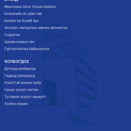
Монголын Олон Улсын Арбитр
Бизнесийн ёс зүйн төв
Бизнес ба Хүний эрх
Экспорт, импортын зөвлөх үйлчилгээ
Судалгаа
Цахим номын сан
Сурталчилгаа байршуулах
ХОЛБОГДОХ
Дотоод салбарууд
Гадаад салбарууд
Нээлттэй ажлын байр
Санал хүсэлт илгээх
Түгээмэл асуулт хариулт
Холбоо барих