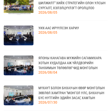
КАНАД УЛС - ТОРОНТО ХОТЫН БИЗНЕС АЯЛАЛ
ШИЛЖИЛТ" ХИЙХ СТРАТЕГИЙН ОЛОН УЛСЫН
09 сар
СУРГАЛТ, ХЭЛЭЛЦҮҮЛЭГТ ОРОЛЦЛОО
2026/08/05
21
УИХ-ААС ИРҮҮЛСЭН ХАРИУ
TEX+ VISION KOREA
10 сар
2026/08/05
04
“BAZAAR BERLIN 2026” ОЛОН УЛСЫН
ЯПОНЫ КАНАГАВА МУЖИЙН САГАМИХАРА
ҮЗЭСГЭЛЭН
11 сар
ХОТЫН ХУДАЛДАА АЖ ҮЙЛДВЭРИЙН
ТАНХИМЫН ТӨЛӨӨЛӨГЧИД МОНГОЛЫН
2026/08/04
ҮНДЭСНИЙ ХУДАЛДАА АЖ ҮЙЛДВЭРИЙН
ТАНХИМД ЗОЧЛОВ
КАНАД УЛСАД ЗОХИОН БАЙГУУЛАГДАХ
23
CANADIAN WESTERN AGRIBITION ХӨДӨӨ АЖ
11 сар
МҮХАҮТ БОЛОН БНХАУ-ЫН ӨВӨР МОНГОЛЫН
АХУЙН САЛБАРЫН ҮЗЭСГЭЛЭН
ЗӨВЛӨЛ ХАМТРАН "МОНГОЛ УЛС, БНХАУ-ЫН
БҮС НУТГИЙН ЭДИЙН ЗАСАГ, ХАМТЫН
2026/07/30
АЖИЛЛАГААНЫ УУЛЗАЛТ"-ЫГ ЗОХИОН
БАЙГУУЛЛАА