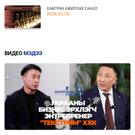
ХАМТРАН АЖИЛЛАХ САНАЛ
2026/07/29
ГАРАЛ ҮҮСЛИЙН ДҮРМИЙН ДЭЛГЭРЭНГҮЙ
2026/07/20
ВИДЕО
МЭДЭЭ
КВОТТОЙ БОЛОН БУУРУУЛСАН ТАРИФТАЙ
БАРААНЫ ЖАГСААЛТ
2026/07/20
ЕАЭЗХ, ТҮҮНИЙ ГИШҮҮН ОРНУУДААС МОНГОЛ
УЛС РУУ ХӨНГӨЛТТЭЙ ТАРИФААР
ИМПОРТЛОХ 367 БАРААНЫ ЖАГСААЛТ