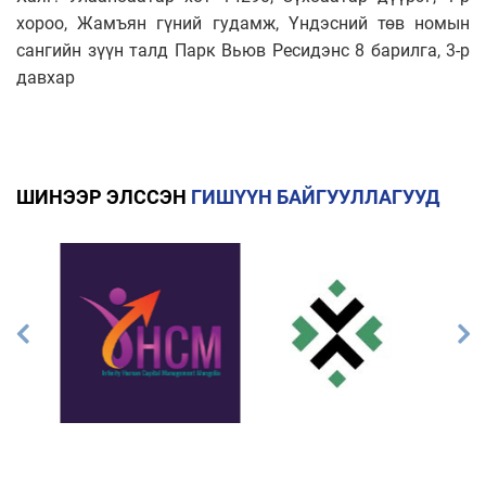
хороо, Жамъян гүний гудамж, Үндэсний төв номын
сангийн зүүн талд Парк Вьюв Ресидэнс 8 барилга, 3-р
давхар
ШИНЭЭР ЭЛССЭН
ГИШҮҮН БАЙГУУЛЛАГУУД