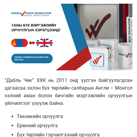
“Дабль Чек” ХХК нь 2011 онд үүсгэн байгуулагдсан
цагаасаа эхлэн бүх төрлийн салбарын Англи – Монгол
хэлний аман болон бичгийн мэргэжлийн орчуулгын
үйлчилгээг үзүүлж байна.
Техникийн орчуулга
Ерөнхий орчуулга
Бүх төрлийн гэрчилгээний орчуулга