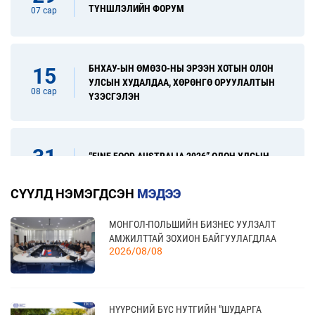
ТҮНШЛЭЛИЙН ФОРУМ
07 сар
БНХАУ-ЫН ӨМӨЗО-НЫ ЭРЭЭН ХОТЫН ОЛОН
15
УЛСЫН ХУДАЛДАА, ХӨРӨНГӨ ОРУУЛАЛТЫН
08 сар
ҮЗЭСГЭЛЭН
31
“FINE FOOD AUSTRALIA 2026” ОЛОН УЛСЫН
ХҮНСНИЙ САЛБАРЫН ҮЗЭСГЭЛЭН
08 сар
СҮҮЛД НЭМЭГДСЭН
МЭДЭЭ
МОНГОЛ-ПОЛЬШИЙН БИЗНЕС УУЛЗАЛТ
17
“УЛААНБААТАР ТҮНШЛЭЛ 2026” ХҮНСНИЙ
АМЖИЛТТАЙ ЗОХИОН БАЙГУУЛАГДЛАА
САЛБАРЫН ОЛОН УЛСЫН ҮЗЭСГЭЛЭН
09 сар
2026/08/08
20
НҮҮРСНИЙ БҮС НУТГИЙН "ШУДАРГА