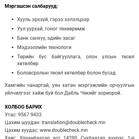
Мэргэшсэн салбарууд:
Хууль эрхзүй, гэрээ хэлэлцээр
Уул уурхай, тоног төхөөрөмж
Банк санхүү, эдийн засаг
Мэдээллийн технологи
Төрийн бус байгууллага, олон улсын төсөл
хөтөлбөр
Боловсролын төсөл хөтөлбөр болон бусад
Хамгийн чанартай, уян хатан мэргэжлийн орчуулгын
үйлчилгээг хайж буй бол Дабль Чекийг зориорой.
ХОЛБОО БАРИХ
Утас: 9567 9433
Цахим шуудан: translation@doublecheck.mn
Цахим хуудас: www.doublecheck.mn
Хаяг: Улаанбаатар хот 14290, Сүхбаатар дүүрэг, 1-р