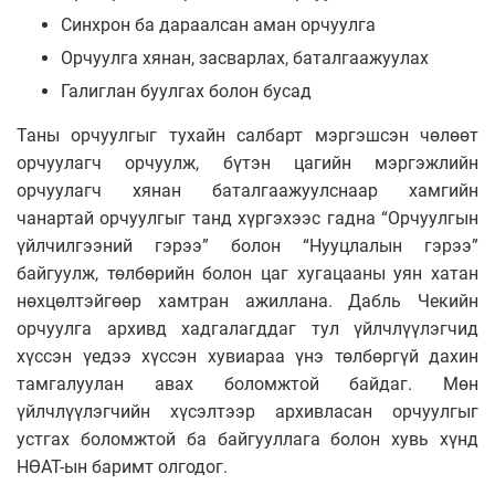
Синхрон ба дараалсан аман орчуулга
Орчуулга хянан, засварлах, баталгаажуулах
Галиглан буулгах болон бусад
Таны орчуулгыг тухайн салбарт мэргэшсэн чөлөөт
орчуулагч орчуулж, бүтэн цагийн мэргэжлийн
орчуулагч хянан баталгаажуулснаар хамгийн
чанартай орчуулгыг танд хүргэхээс гадна “Орчуулгын
үйлчилгээний гэрээ” болон “Нууцлалын гэрээ”
байгуулж, төлбөрийн болон цаг хугацааны уян хатан
нөхцөлтэйгөөр хамтран ажиллана. Дабль Чекийн
орчуулга архивд хадгалагддаг тул үйлчлүүлэгчид
хүссэн үедээ хүссэн хувиараа үнэ төлбөргүй дахин
тамгалуулан авах боломжтой байдаг. Мөн
үйлчлүүлэгчийн хүсэлтээр архивласан орчуулгыг
устгах боломжтой ба байгууллага болон хувь хүнд
НӨАТ-ын баримт олгодог.