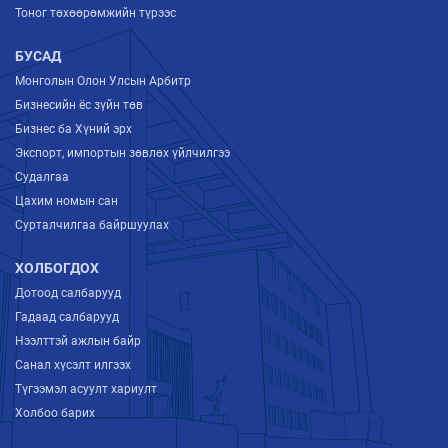
Тоног төхөөрөмжийн түрээс
БУСАД
Монголын Олон Улсын Арбитр
Бизнесийн ёс зүйн төв
Бизнес ба Хүний эрх
Экспорт, импортын зөвлөх үйлчилгээ
Судалгаа
Цахим номын сан
Сурталчилгаа байршуулах
ХОЛБОГДОХ
Дотоод салбарууд
Гадаад салбарууд
Нээлттэй ажлын байр
Санал хүсэлт илгээх
Түгээмэл асуулт хариулт
Холбоо барих