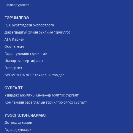
Шалгаруулалт
ГЭРЧИЛГЭЭ
REX бүртгэгдсэн экспортлогч
Давагдашгүй хүчин зүйлийн гэрчилгээ
ATA Карней
Оюуны өмч
Гарал үүслийн гэрчилгээ
Импортын сертификат
Экспертиз
“WOMEN OWNED” тохирлын тэмдэг
СУРГАЛТ
Удирдах ажилтны менежер бэлтгэх сургалт
Компанийн засаглалын гэрчилгээ олгох сургалт
ҮЗЭСГЭЛЭН, ЯАРМАГ
Дотоод хуваарь
Гадаад хуваарь