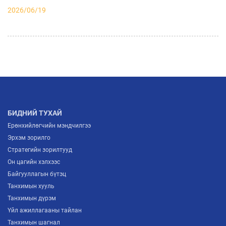
2026/06/19
АЖ ҮЙЛДВЭРИЙН САЛБАРЫН ИРЭЭДҮЙГ
ТОДОРХОЙЛОХ “ITP FORUM-2026” ЗОХИОН
БАЙГУУЛАГДЛАА
2026/07/03
МОНГОЛЫН ҮНДЭСНИЙ ҮЙЛДВЭРЛЭГЧИД
ЕВРОПТ ГАРАХ ШИНЭ ГАРЦ НЭЭГДЛЭЭ
2026/07/02
БИДНИЙ ТУХАЙ
Ерөнхийлөгчийн мэндчилгээ
Эрхэм зорилго
Стратегийн зорилтууд
Он цагийн хэлхээс
Байгууллагын бүтэц
Танхимын хууль
Танхимын дүрэм
Үйл ажиллагааны тайлан
Танхимын шагнал