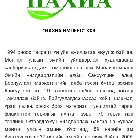
“НАХИА ИМПЕКС” ХХК
1994 оноос тасралтгүй үйл ажиллагаа явуулж байгаа.
Монгол улсын эмийн үйлдвэрлэл худалдааны
салбарын анхдагч компанийн нэг юм. Манай компани
Эмийн үйлдвэрлэлийн алба, Санхүүгийн алба,
Борлуулалт маркетингийн алба гэсэн бүтэц зохион
байгуулалттай, 110 ажилтан албан хаагчидтайгаар
ажиллаж байна. Байгуулагдсанаасаа хойш шахмал,
үрэл, гален, ороох боох материал, туншилтай тариа,
флаконтой тарилгын нунтаг зэрэг 70 гаруй нэр
төрлийн бүтээгдэхүүн үйлдвэрлэж байгаа ба үүнээс
монгол улсын эмийн бүртгэлд 59 нэрийн эм
бүртгүүлснээс 37 нэрийн эм үйлдвэрлэж байна. 2006,