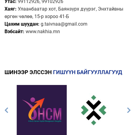
Утас:
99112926, 99102926
Хаяг:
Улаанбаатар хот, Баянзүрх дүүрэг, Энхтайвны
өргөн чөлөө, 15-р хороо 41-Б
Цахим шуудан:
g.taivnaa@gmail.com
Вэбсайт:
www.nakhia.mn
ШИНЭЭР ЭЛССЭН
ГИШҮҮН БАЙГУУЛЛАГУУД