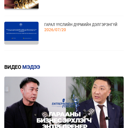
ГАРАЛ ҮҮСЛИЙН ДҮРМИЙН ДЭЛГЭРЭНГҮЙ
2026/07/20
КВОТТОЙ БОЛОН БУУРУУЛСАН ТАРИФТАЙ
БАРААНЫ ЖАГСААЛТ
ВИДЕО
МЭДЭЭ
2026/07/20
ЕАЭЗХ, ТҮҮНИЙ ГИШҮҮН ОРНУУДААС МОНГОЛ
УЛС РУУ ХӨНГӨЛТТЭЙ ТАРИФААР
ИМПОРТЛОХ 367 БАРААНЫ ЖАГСААЛТ
2026/07/20