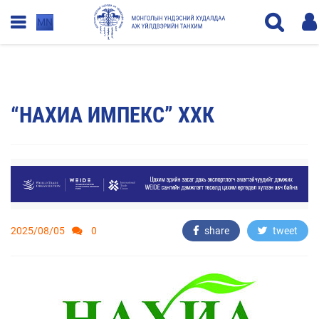
MN
“НАХИА ИМПЕКС” ХХК
2025/08/05
0
share
tweet