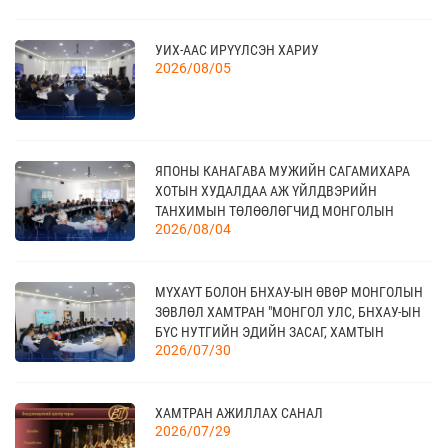
20
УИХ-ААС ИРҮҮЛСЭН ХАРИУ
КАНАД УЛС - ТОРОНТО ХОТЫН БИЗНЕС АЯЛАЛ
2026/08/05
09 сар
21
ЯПОНЫ КАНАГАВА МУЖИЙН САГАМИХАРА
TEX+ VISION KOREA
10 сар
ХОТЫН ХУДАЛДАА АЖ ҮЙЛДВЭРИЙН
ТАНХИМЫН ТӨЛӨӨЛӨГЧИД МОНГОЛЫН
2026/08/04
ҮНДЭСНИЙ ХУДАЛДАА АЖ ҮЙЛДВЭРИЙН
ТАНХИМД ЗОЧЛОВ
04
“BAZAAR BERLIN 2026” ОЛОН УЛСЫН
МҮХАҮТ БОЛОН БНХАУ-ЫН ӨВӨР МОНГОЛЫН
ҮЗЭСГЭЛЭН
11 сар
ЗӨВЛӨЛ ХАМТРАН "МОНГОЛ УЛС, БНХАУ-ЫН
БҮС НУТГИЙН ЭДИЙН ЗАСАГ, ХАМТЫН
2026/07/30
АЖИЛЛАГААНЫ УУЛЗАЛТ"-ЫГ ЗОХИОН
БАЙГУУЛЛАА
КАНАД УЛСАД ЗОХИОН БАЙГУУЛАГДАХ
23
CANADIAN WESTERN AGRIBITION ХӨДӨӨ АЖ
11 сар
ХАМТРАН АЖИЛЛАХ САНАЛ
АХУЙН САЛБАРЫН ҮЗЭСГЭЛЭН
2026/07/29