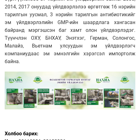
2014, 2017 онуудад үйлдвэрлэлээ өргөтгөж 16 нэрийн
тарилгын уусмал, 3 нэрийн тарилгын антибиотикийг
эм үйлдвэрлэлийн GMP-ийн шаардлага хангасан
байранд мэргэшсэн баг хамт олон үйлдвэрлэдэг.
Түүнчлэн ОХУ, БНХАУ, Энэтхэг, Герман, Солонгос,
Малайз, Вьетнам улсуудын эм үйлдвэрлэгч
компаниудаас эм эмнэлгийн хэрэгсэл импортолж
байна.
Холбоо барих: