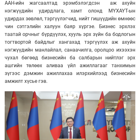
ААН-ийн жагсаалтад эрэмбэлэгдсэн аж ахуйн
нэгжүүдийн удирдлага, хамт олонд МҮХАҮТ-ын
удирдах зөвлөл, тэргүүлэгчид, нийт гишүүдийн өмнөөс
чин сэтгэлийн халуун баяр хүргэе.
Бизнес эрхлэх
таатай орчныг бүрдүүлэх, хууль эрх зүйн ба бодлогын
тогтвортой байдлыг хангахад тэргүүлэх аж ахуйн
нэгжүүдийн манлайлал, санаачилга, оролцоо ихээхэн
чухал бөгөөд бизнесийн ба салбарын нийтлэг эрх
ашгийн төлөөх аливаа үйл ажиллагааг танхимын
зүгээс дэмжин ажиллахаа илэрхийлээд бизнесийн
амжилт хүсье гэв.