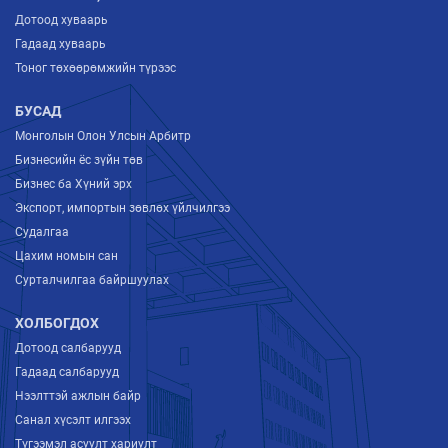
Дотоод хуваарь
Гадаад хуваарь
Тоног төхөөрөмжийн түрээс
БУСАД
Монголын Олон Улсын Арбитр
Бизнесийн ёс зүйн төв
Бизнес ба Хүний эрх
Экспорт, импортын зөвлөх үйлчилгээ
Судалгаа
Цахим номын сан
Сурталчилгаа байршуулах
ХОЛБОГДОХ
Дотоод салбарууд
Гадаад салбарууд
Нээлттэй ажлын байр
Санал хүсэлт илгээх
Түгээмэл асуулт хариулт