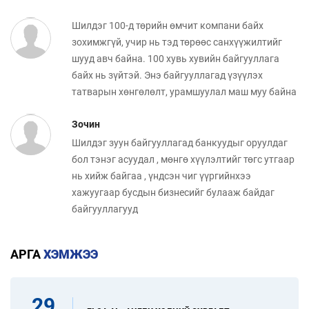
Шилдэг 100-д төрийн өмчит компани байх
зохимжгүй, учир нь тэд төрөөс санхүүжилтийг
шууд авч байна. 100 хувь хувийн байгууллага
байх нь зүйтэй. Энэ байгууллагад үзүүлэх
татварын хөнгөлөлт, урамшуулал маш муу байна
Зочин
Шилдэг зуун байгууллагад банкуудыг оруулдаг
бол тэнэг асуудал , мөнгө хүүлэлтийг төгс утгаар
нь хийж байгаа , үндсэн чиг үүргийнхээ
хажуугаар бусдын бизнесийг булааж байдаг
байгууллагууд
АРГА
ХЭМЖЭЭ
29