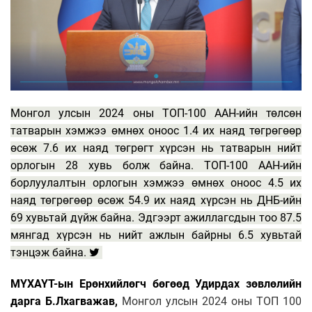
Монгол улсын 2024 оны ТОП-100 ААН-ийн төлсөн
татварын хэмжээ өмнөх оноос 1.4 их наяд төгрөгөөр
өсөж 7.6 их наяд төгрөгт хүрсэн нь татварын нийт
орлогын 28 хувь болж байна. ТОП-100 ААН-ийн
борлуулалтын орлогын хэмжээ өмнөх оноос 4.5 их
наяд төгрөгөөр өсөж 54.9 их наяд хүрсэн нь ДНБ-ийн
69 хувьтай дүйж байна. Эдгээрт ажиллагсдын тоо 87.5
мянгад хүрсэн нь нийт ажлын байрны 6.5 хувьтай
тэнцэж байна.
МҮХАҮТ-ын Ерөнхийлөгч бөгөөд Удирдах зөвлөлийн
дарга Б.Лхагважав,
Монгол улсын 2024 оны ТОП 100