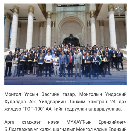
Монгол Улсын Засгийн газар, Монголын Үндэсний
Худалдаа Аж Үйлдвэрийн Танхим хамтран 24 дэх
жилдээ “ТОП-100” ААН-ийг тодруулан алдаршууллаа.
Арга хэмжээг нээж МҮХАҮТ-ын Ерөнхийлөгч
Б.Лхагважав үг хэлж, шагналыг Монгол улсын Ерөнхий