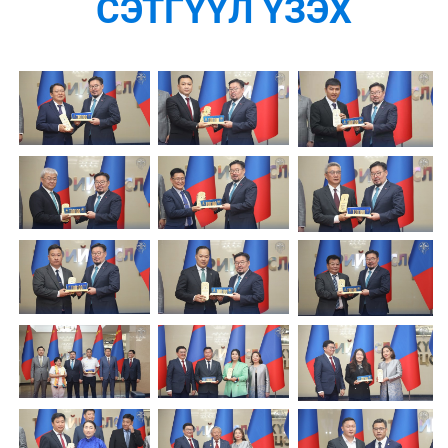
СЭТГҮҮЛ ҮЗЭХ