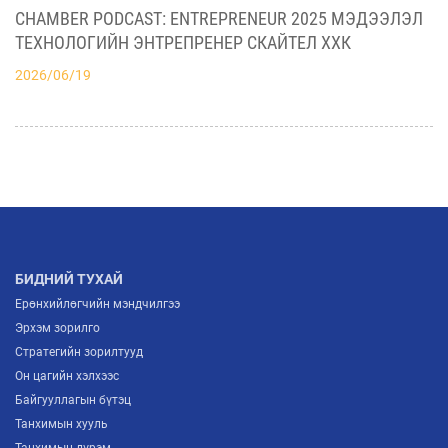
БИЗНЕСИЙН ХАМТЫН АЖИЛЛАГААНЫ ШИНЭ
CHAMBER PODCAST: ENTREPRENEUR 2025 МЭДЭЭЛЭЛ
2026/07/03
БОЛОМЖУУДЫГ НЭЭЛЭЭ
ТЕХНОЛОГИЙН ЭНТРЕПРЕНЕР СКАЙТЕЛ ХХК
2026/06/19
АЖ ҮЙЛДВЭРИЙН САЛБАРЫН ИРЭЭДҮЙГ
ТОДОРХОЙЛОХ “ITP FORUM-2026” ЗОХИОН
БАЙГУУЛАГДЛАА
2026/07/03
МОНГОЛЫН ҮНДЭСНИЙ ҮЙЛДВЭРЛЭГЧИД
ЕВРОПТ ГАРАХ ШИНЭ ГАРЦ НЭЭГДЛЭЭ
2026/07/02
БИДНИЙ ТУХАЙ
Ерөнхийлөгчийн мэндчилгээ
Эрхэм зорилго
Стратегийн зорилтууд
Он цагийн хэлхээс
Байгууллагын бүтэц
Танхимын хууль
Танхимын дүрэм