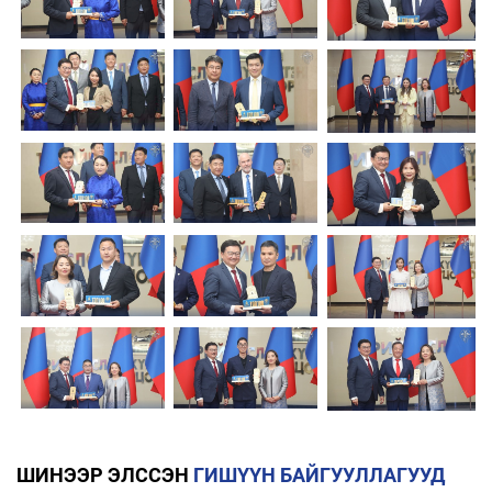
ШИНЭЭР ЭЛССЭН
ГИШҮҮН БАЙГУУЛЛАГУУД