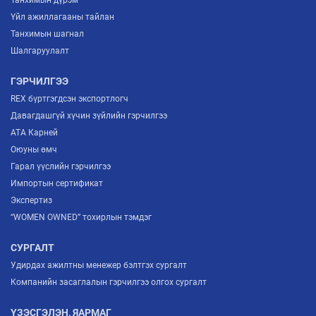
Үйл ажиллагааны тайлан
Танхимын шагнал
Шалгаруулалт
ГЭРЧИЛГЭЭ
REX бүртгэгдсэн экспортлогч
Давагдашгүй хүчин зүйлийн гэрчилгээ
ATA Карней
Оюуны өмч
Гарал үүслийн гэрчилгээ
Импортын сертификат
Экспертиз
“WOMEN OWNED” тохирлын тэмдэг
СУРГАЛТ
Удирдах ажилтны менежер бэлтгэх сургалт
Компанийн засаглалын гэрчилгээ олгох сургалт
ҮЗЭСГЭЛЭН, ЯАРМАГ