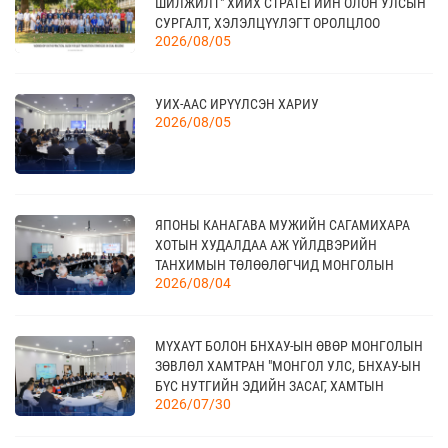
ШИЛЖИЛТ" ХИЙХ СТРАТЕГИЙН ОЛОН УЛСЫН
САЛБАРЫН ОЛОН УЛСЫН ҮЗЭСГЭЛЭН
09 сар
СУРГАЛТ, ХЭЛЭЛЦҮҮЛЭГТ ОРОЛЦЛОО
2026/08/05
20
УИХ-ААС ИРҮҮЛСЭН ХАРИУ
КАНАД УЛС - ТОРОНТО ХОТЫН БИЗНЕС АЯЛАЛ
2026/08/05
09 сар
21
ЯПОНЫ КАНАГАВА МУЖИЙН САГАМИХАРА
TEX+ VISION KOREA
10 сар
ХОТЫН ХУДАЛДАА АЖ ҮЙЛДВЭРИЙН
ТАНХИМЫН ТӨЛӨӨЛӨГЧИД МОНГОЛЫН
2026/08/04
ҮНДЭСНИЙ ХУДАЛДАА АЖ ҮЙЛДВЭРИЙН
ТАНХИМД ЗОЧЛОВ
04
“BAZAAR BERLIN 2026” ОЛОН УЛСЫН
МҮХАҮТ БОЛОН БНХАУ-ЫН ӨВӨР МОНГОЛЫН
ҮЗЭСГЭЛЭН
11 сар
ЗӨВЛӨЛ ХАМТРАН "МОНГОЛ УЛС, БНХАУ-ЫН
БҮС НУТГИЙН ЭДИЙН ЗАСАГ, ХАМТЫН
2026/07/30
АЖИЛЛАГААНЫ УУЛЗАЛТ"-ЫГ ЗОХИОН
БАЙГУУЛЛАА
КАНАД УЛСАД ЗОХИОН БАЙГУУЛАГДАХ
23