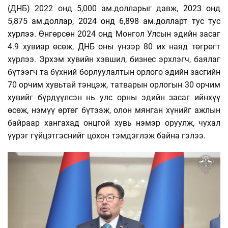
(ДНБ) 2022 онд 5,000 ам.долларыг давж,
2023 онд
5,875 ам.доллар, 2024 онд 6,898 ам.долларт тус тус
хүрлээ.
Өнгөрсөн 2024 онд Монгол Улсын эдийн засаг
4.9 хувиар өсөж, ДНБ оны үнээр 80 их наяд төгрөгт
хүрлээ. Эрхэм хувийн хэвшил, бизнес эрхлэгч, баялаг
бүтээгч та бүхний борлуулалтын орлого эдийн засгийн
70 орчим хувьтай тэнцэж, татварын орлогын 30 орчим
хувийг бүрдүүлсэн нь улс орны эдийн засаг ийнхүү
өсөж, нэмүү өртөг бүтээж, олон мянган хүнийг ажлын
байраар хангахад онцгой хувь нэмэр оруулж, чухал
үүрэг гүйцэтгэснийг цохон тэмдэглэж байна гэлээ.