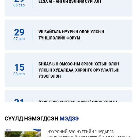
ELSA AI - АНГЛИ ХЭЛНИЙ СУРГАЛТ
06 сар
29
VII БАЙГАЛЬ НУУРЫН ОЛОН УЛСЫН
ТҮНШЛЭЛИЙН ФОРУМ
07 сар
БНХАУ-ЫН ӨМӨЗО-НЫ ЭРЭЭН ХОТЫН ОЛОН
15
УЛСЫН ХУДАЛДАА, ХӨРӨНГӨ ОРУУЛАЛТЫН
08 сар
ҮЗЭСГЭЛЭН
31
“FINE FOOD AUSTRALIA 2026” ОЛОН УЛСЫН
ХҮНСНИЙ САЛБАРЫН ҮЗЭСГЭЛЭН
08 сар
СҮҮЛД НЭМЭГДСЭН
МЭДЭЭ
НҮҮРСНИЙ БҮС НУТГИЙН "ШУДАРГА
17
“УЛААНБААТАР ТҮНШЛЭЛ 2026” ХҮНСНИЙ