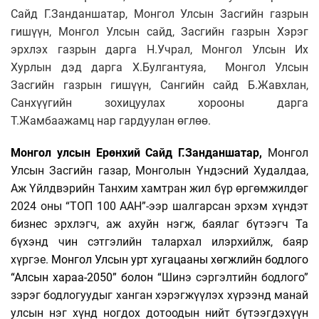
Сайд Г.Занданшатар, Монгол Улсын Засгийн газрын
гишүүн, Монгол Улсын сайд, Засгийн газрын Хэрэг
эрхлэх газрын дарга Н.Учрал, Монгол Улсын Их
Хурлын дэд дарга Х.Булгантуяа, Монгол Улсын
Засгийн газрын гишүүн, Сангийн сайд Б.Жавхлан,
Санхүүгийн зохицуулах хорооны дарга
Т.Жамбаажамц нар гардуулан өглөө.
Монгол улсын Ерөнхий Сайд Г.Занданшатар,
Монгол
Улсын Засгийн газар, Монголын Үндэсний Худалдаа,
Аж Үйлдвэрийн Танхим хамтран жил бүр өргөмжилдөг
2024 оны “ТОП 100 ААН”-ээр шалгарсан эрхэм хүндэт
бизнес эрхлэгч, аж ахуйн нэгж, баялаг бүтээгч Та
бүхэнд чин сэтгэлийн талархал илэрхийлж, баяр
хүргэе.
Монгол Улсын урт хугацааны хөгжлийн бодлого
“Алсын хараа-2050” болон “
Шинэ сэргэлтийн бодлого”
зэрэг бодлогуудыг ханган хэрэгжүүлэх хүрээнд манай
улсын нэг хүнд ногдох дотоодын нийт бүтээгдэхүүн