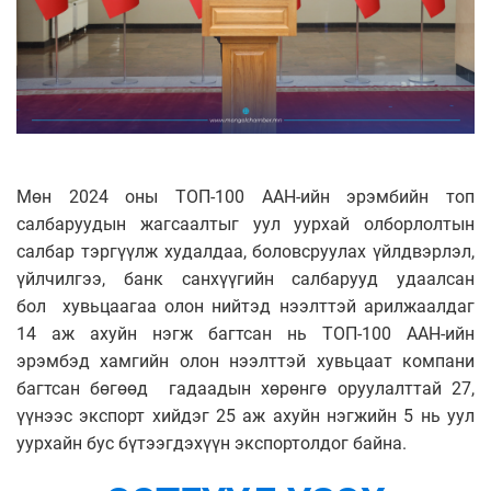
Мөн 2024 оны ТОП-100 ААН-ийн эрэмбийн топ
салбаруудын жагсаалтыг уул уурхай олборлолтын
салбар тэргүүлж худалдаа, боловсруулах үйлдвэрлэл,
үйлчилгээ, банк санхүүгийн салбарууд удаалсан
бол хувьцаагаа олон нийтэд нээлттэй арилжаалдаг
14 аж ахуйн нэгж багтсан нь ТОП-100 ААН-ийн
эрэмбэд хамгийн олон нээлттэй хувьцаат компани
багтсан бөгөөд
гадаадын хөрөнгө оруулалттай 27,
үүнээс экспорт хийдэг 25 аж ахуйн нэгжийн 5 нь уул
уурхайн бус бүтээгдэхүүн экспортолдог байна.