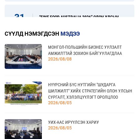
31
“FINE FOOD AUSTRALIA 2026” ОЛОН УЛСЫН
ХҮНСНИЙ САЛБАРЫН ҮЗЭСГЭЛЭН
08 сар
СҮҮЛД НЭМЭГДСЭН
МЭДЭЭ
МОНГОЛ-ПОЛЬШИЙН БИЗНЕС УУЛЗАЛТ
17
“УЛААНБААТАР ТҮНШЛЭЛ 2026” ХҮНСНИЙ
АМЖИЛТТАЙ ЗОХИОН БАЙГУУЛАГДЛАА
САЛБАРЫН ОЛОН УЛСЫН ҮЗЭСГЭЛЭН
09 сар
2026/08/08
20
НҮҮРСНИЙ БҮС НУТГИЙН "ШУДАРГА
КАНАД УЛС - ТОРОНТО ХОТЫН БИЗНЕС АЯЛАЛ
ШИЛЖИЛТ" ХИЙХ СТРАТЕГИЙН ОЛОН УЛСЫН
09 сар
СУРГАЛТ, ХЭЛЭЛЦҮҮЛЭГТ ОРОЛЦЛОО
2026/08/05
21
УИХ-ААС ИРҮҮЛСЭН ХАРИУ
TEX+ VISION KOREA
10 сар
2026/08/05