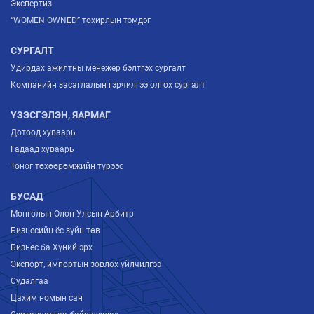
Экспертиз
“WOMEN OWNED” тохирлын тэмдэг
СУРГАЛТ
Удирдах ажилтны менежер бэлтгэх сургалт
Компанийн засаглалын гэрчилгээ олгох сургалт
ҮЗЭСГЭЛЭН, ЯАРМАГ
Дотоод хуваарь
Гадаад хуваарь
Тоног төхөөрөмжийн түрээс
БУСАД
Монголын Олон Улсын Арбитр
Бизнесийн ёс зүйн төв
Бизнес ба Хүний эрх
Экспорт, импортын зөвлөх үйлчилгээ
Судалгаа
Цахим номын сан