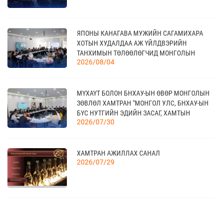
04
“BAZAAR BERLIN 2026” ОЛОН УЛСЫН
ЯПОНЫ КАНАГАВА МУЖИЙН САГАМИХАРА
ҮЗЭСГЭЛЭН
11 сар
ХОТЫН ХУДАЛДАА АЖ ҮЙЛДВЭРИЙН
ТАНХИМЫН ТӨЛӨӨЛӨГЧИД МОНГОЛЫН
2026/08/04
ҮНДЭСНИЙ ХУДАЛДАА АЖ ҮЙЛДВЭРИЙН
ТАНХИМД ЗОЧЛОВ
КАНАД УЛСАД ЗОХИОН БАЙГУУЛАГДАХ
23
CANADIAN WESTERN AGRIBITION ХӨДӨӨ АЖ
11 сар
МҮХАҮТ БОЛОН БНХАУ-ЫН ӨВӨР МОНГОЛЫН
АХУЙН САЛБАРЫН ҮЗЭСГЭЛЭН
ЗӨВЛӨЛ ХАМТРАН "МОНГОЛ УЛС, БНХАУ-ЫН
БҮС НУТГИЙН ЭДИЙН ЗАСАГ, ХАМТЫН
2026/07/30
АЖИЛЛАГААНЫ УУЛЗАЛТ"-ЫГ ЗОХИОН
БАЙГУУЛЛАА
ХАМТРАН АЖИЛЛАХ САНАЛ
2026/07/29
ГАРАЛ ҮҮСЛИЙН ДҮРМИЙН ДЭЛГЭРЭНГҮЙ