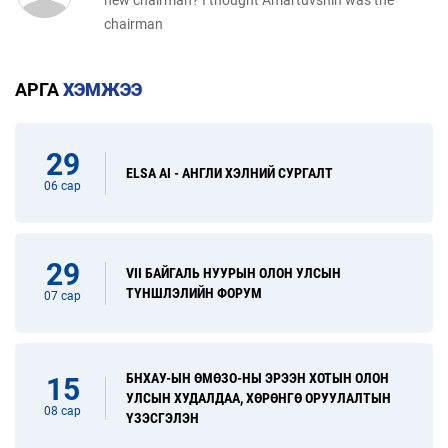
new chairman? I thought Amartuvshin was the
chairman
АРГА
ХЭМЖЭЭ
29
ELSA AI - АНГЛИ ХЭЛНИЙ СУРГАЛТ
06 сар
29
VII БАЙГАЛЬ НУУРЫН ОЛОН УЛСЫН
ТҮНШЛЭЛИЙН ФОРУМ
07 сар
БНХАУ-ЫН ӨМӨЗО-НЫ ЭРЭЭН ХОТЫН ОЛОН
15
УЛСЫН ХУДАЛДАА, ХӨРӨНГӨ ОРУУЛАЛТЫН
08 сар
ҮЗЭСГЭЛЭН