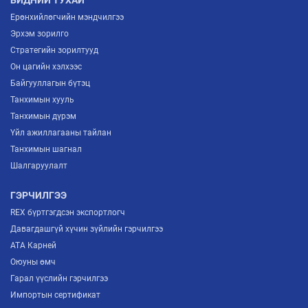
Ерөнхийлөгчийн мэндчилгээ
Эрхэм зорилго
Стратегийн зорилтууд
Он цагийн хэлхээс
Байгууллагын бүтэц
Танхимын хууль
Танхимын дүрэм
Үйл ажиллагааны тайлан
Танхимын шагнал
Шалгаруулалт
ГЭРЧИЛГЭЭ
REX бүртгэгдсэн экспортлогч
Давагдашгүй хүчин зүйлийн гэрчилгээ
ATA Карней
Оюуны өмч
Гарал үүслийн гэрчилгээ
Импортын сертификат