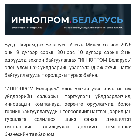
Бүгд Найрамдах Беларусь Улсын Минск хотноо 2026
оны 9 дүгээр сарын 30-наас 10 дугаар сарын 2-ны
өдрүүдэд зохион байгуулагдах “ИННОПРОМ Беларусь”
олон улсын аж үйлдвэрийн үзэсгэлэнд аж ахуйн нэгж,
байгууллагуудыг оролцохыг урьж байна.
“ИННОПРОМ Беларусь” олон улсын үзэсгэлэн нь аж
үйлдвэрийн салбарын тэргүүлэгч үйлдвэрлэгчид,
инновацын компаниуд, хөрөнгө оруулагчид болон
төрийн байгууллагуудын төлөөллийг нэгтгэн, харилцан
туршлага солилцох, шинэ санаа, дэвшилтэт
технологийг танилцуулах дэлхийн хэмжээний
бизнесийн талбар юм.