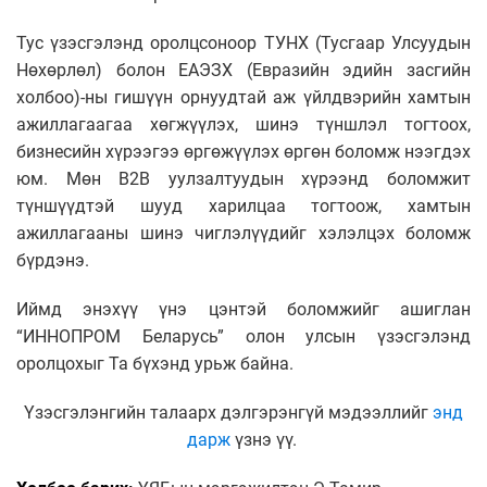
Тус үзэсгэлэнд оролцсоноор ТУНХ (Тусгаар Улсуудын
Нөхөрлөл) болон ЕАЭЗХ (Евразийн эдийн засгийн
холбоо)-ны гишүүн орнуудтай аж үйлдвэрийн хамтын
ажиллагаагаа хөгжүүлэх, шинэ түншлэл тогтоох,
бизнесийн хүрээгээ өргөжүүлэх өргөн боломж нээгдэх
юм. Мөн В2В уулзалтуудын хүрээнд боломжит
түншүүдтэй шууд харилцаа тогтоож, хамтын
ажиллагааны шинэ чиглэлүүдийг хэлэлцэх боломж
бүрдэнэ.
Иймд энэхүү үнэ цэнтэй боломжийг ашиглан
“ИННОПРОМ Беларусь” олон улсын үзэсгэлэнд
оролцохыг Та бүхэнд урьж байна.
Үзэсгэлэнгийн талаарх дэлгэрэнгүй мэдээллийг
энд
дарж
үзнэ үү.