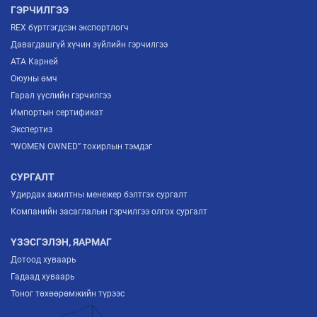
ГЭРЧИЛГЭЭ
REX бүртгэгдсэн экспортлогч
Давагдашгүй хүчин зүйлийн гэрчилгээ
ATA Карней
Оюуны өмч
Гарал үүслийн гэрчилгээ
Импортын сертификат
Экспертиз
“WOMEN OWNED” тохирлын тэмдэг
СУРГАЛТ
Удирдах ажилтны менежер бэлтгэх сургалт
Компанийн засаглалын гэрчилгээ олгох сургалт
ҮЗЭСГЭЛЭН, ЯАРМАГ
Дотоод хуваарь
Гадаад хуваарь
Тоног төхөөрөмжийн түрээс