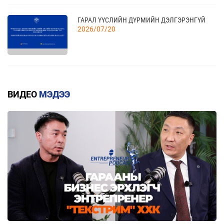
ҮЗЭСГЭЛЭН
11 сар
ГАРАЛ ҮҮСЛИЙН ДҮРМИЙН ДЭЛГЭРЭНГҮЙ
2026/07/20
КАНАД УЛСАД ЗОХИОН БАЙГУУЛАГДАХ
23
CANADIAN WESTERN AGRIBITION ХӨДӨӨ АЖ
АХУЙН САЛБАРЫН ҮЗЭСГЭЛЭНД ОРОЛЦОХЫГ
11 сар
КВОТТОЙ БОЛОН БУУРУУЛСАН ТАРИФТАЙ
УРЬЖ БАЙНА.
БАРААНЫ ЖАГСААЛТ
ВИДЕО
МЭДЭЭ
2026/07/20
ЕАЭЗХ, ТҮҮНИЙ ГИШҮҮН ОРНУУДААС МОНГОЛ
УЛС РУУ ХӨНГӨЛТТЭЙ ТАРИФААР
ИМПОРТЛОХ 367 БАРААНЫ ЖАГСААЛТ
2026/07/20
МОНГОЛ УЛС БОЛОН ЕВРАЗИЙН ЭДИЙН
ЗАСГИЙН ХОЛБОО (ЕАЭЗХ), ТҮҮНИЙ ГИШҮҮН
ОРНУУД ХООРОНДЫН ХУДАЛДААНЫ ТҮР