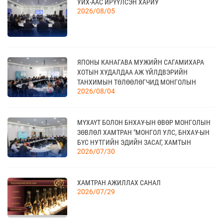
17
УИХ-ААС ИРҮҮЛСЭН ХАРИУ
“УЛААНБААТАР ТҮНШЛЭЛ 2026” ХҮНСНИЙ
2026/08/05
САЛБАРЫН ОЛОН УЛСЫН ҮЗЭСГЭЛЭН
09 сар
18
ЯПОНЫ КАНАГАВА МУЖИЙН САГАМИХАРА
МОНГОЛЫН АРБИТРЫН ӨДӨР - 2026
09 сар
ХОТЫН ХУДАЛДАА АЖ ҮЙЛДВЭРИЙН
ТАНХИМЫН ТӨЛӨӨЛӨГЧИД МОНГОЛЫН
2026/08/04
ҮНДЭСНИЙ ХУДАЛДАА АЖ ҮЙЛДВЭРИЙН
ТАНХИМД ЗОЧЛОВ
20
КАНАД УЛС - ТОРОНТО ХОТЫН БИЗНЕС АЯЛАЛ
МҮХАҮТ БОЛОН БНХАУ-ЫН ӨВӨР МОНГОЛЫН
09 сар
ЗӨВЛӨЛ ХАМТРАН "МОНГОЛ УЛС, БНХАУ-ЫН
БҮС НУТГИЙН ЭДИЙН ЗАСАГ, ХАМТЫН
2026/07/30
АЖИЛЛАГААНЫ УУЛЗАЛТ"-ЫГ ЗОХИОН
БАЙГУУЛЛАА
21
TEX+ VISION KOREA
10 сар
ХАМТРАН АЖИЛЛАХ САНАЛ
2026/07/29
04
“BAZAAR BERLIN 2026” ОЛОН УЛСЫН