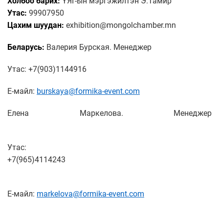
Холбоо барих:
ҮЯГ-ын мэргэжилтэн Э.Тамир
Утас:
99907950
Цахим шуудан:
exhibition@mongolchamber.mn
Беларусь:
Валерия Бурская. Менеджер
Утас: +7(903)1144916
Е-майл:
burskaya@formika-event.com
Елена Маркелова. Менеджер
Утас:
+7(965)4114243
Е-майл:
markelova@formika-event.com