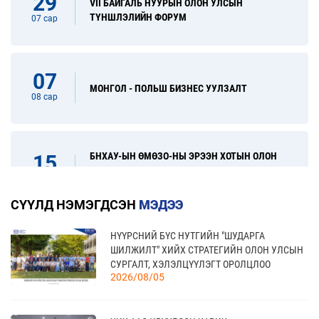
29
VII БАЙГАЛЬ НУУРЫН ОЛОН УЛСЫН
ТҮНШЛЭЛИЙН ФОРУМ
07 сар
07
МОНГОЛ - ПОЛЬШ БИЗНЕС УУЛЗАЛТ
08 сар
БНХАУ-ЫН ӨМӨЗО-НЫ ЭРЭЭН ХОТЫН ОЛОН
15
УЛСЫН ХУДАЛДАА, ХӨРӨНГӨ ОРУУЛАЛТЫН
08 сар
ҮЗЭСГЭЛЭН
СҮҮЛД НЭМЭГДСЭН
МЭДЭЭ
НҮҮРСНИЙ БҮС НУТГИЙН "ШУДАРГА
31
“FINE FOOD AUSTRALIA 2026” ОЛОН УЛСЫН
ШИЛЖИЛТ" ХИЙХ СТРАТЕГИЙН ОЛОН УЛСЫН
ХҮНСНИЙ САЛБАРЫН ҮЗЭСГЭЛЭН
08 сар
СУРГАЛТ, ХЭЛЭЛЦҮҮЛЭГТ ОРОЛЦЛОО
2026/08/05