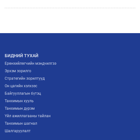
ТОДОРХОЙЛОХ “ITP FORUM-2026” ЗОХИОН
БАЙГУУЛАГДЛАА
2026/07/03
МОНГОЛЫН ҮНДЭСНИЙ ҮЙЛДВЭРЛЭГЧИД
ЕВРОПТ ГАРАХ ШИНЭ ГАРЦ НЭЭГДЛЭЭ
2026/07/02
БИДНИЙ ТУХАЙ
Ерөнхийлөгчийн мэндчилгээ
Эрхэм зорилго
Стратегийн зорилтууд
Он цагийн хэлхээс
Байгууллагын бүтэц
Танхимын хууль
Танхимын дүрэм
Үйл ажиллагааны тайлан
Танхимын шагнал
Шалгаруулалт