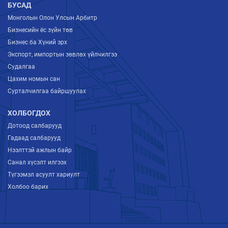
БУСАД
Монголын Олон Улсын Арбитр
Бизнесийн ёс зүйн төв
Бизнес ба Хүний эрх
Экспорт, импортын зөвлөх үйлчилгээ
Судалгаа
Цахим номын сан
Сурталчилгаа байршуулах
ХОЛБОГДОХ
Дотоод салбарууд
Гадаад салбарууд
Нээлттэй ажлын байр
Санал хүсэлт илгээх
Түгээмэл асуулт хариулт
Холбоо барих