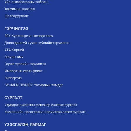
Үйл ажиллагааны тайлан
Танхимын шагнал
Шалгаруулалт
ГЭРЧИЛГЭЭ
REX бүртгэгдсэн экспортлогч
Давагдашгүй хүчин зүйлийн гэрчилгээ
ATA Карней
Оюуны өмч
Гарал үүслийн гэрчилгээ
Импортын сертификат
Экспертиз
“WOMEN OWNED” тохирлын тэмдэг
СУРГАЛТ
Удирдах ажилтны менежер бэлтгэх сургалт
Компанийн засаглалын гэрчилгээ олгох сургалт
ҮЗЭСГЭЛЭН, ЯАРМАГ