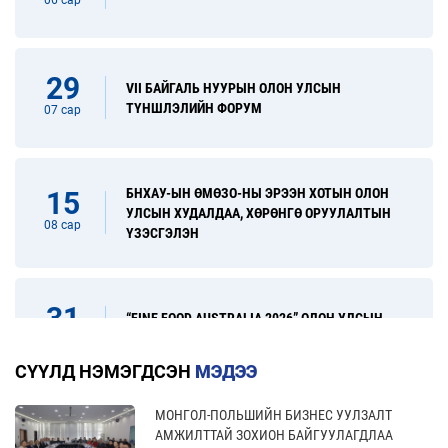
06 сар
29
VII БАЙГАЛЬ НУУРЫН ОЛОН УЛСЫН
ТҮНШЛЭЛИЙН ФОРУМ
07 сар
БНХАУ-ЫН ӨМӨЗО-НЫ ЭРЭЭН ХОТЫН ОЛОН
15
УЛСЫН ХУДАЛДАА, ХӨРӨНГӨ ОРУУЛАЛТЫН
08 сар
ҮЗЭСГЭЛЭН
31
“FINE FOOD AUSTRALIA 2026” ОЛОН УЛСЫН
ХҮНСНИЙ САЛБАРЫН ҮЗЭСГЭЛЭН
08 сар
СҮҮЛД НЭМЭГДСЭН
МЭДЭЭ
МОНГОЛ-ПОЛЬШИЙН БИЗНЕС УУЛЗАЛТ
17
“УЛААНБААТАР ТҮНШЛЭЛ 2026” ХҮНСНИЙ
АМЖИЛТТАЙ ЗОХИОН БАЙГУУЛАГДЛАА
САЛБАРЫН ОЛОН УЛСЫН ҮЗЭСГЭЛЭН