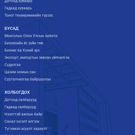
Дотоод хуваарь
Гадаад хуваарь
Тоног төхөөрөмжийн түрээс
БУСАД
Монголын Олон Улсын Арбитр
Бизнесийн ёс зүйн төв
Бизнес ба Хүний эрх
Экспорт, импортын зөвлөх үйлчилгээ
Судалгаа
Цахим номын сан
Сурталчилгаа байршуулах
ХОЛБОГДОХ
Дотоод салбарууд
Гадаад салбарууд
Нээлттэй ажлын байр
Санал хүсэлт илгээх
Түгээмэл асуулт хариулт