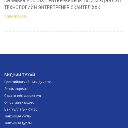
CHAMBER PODCAST: ENTREPRENEUR 2025 МЭДЭЭЛЭЛ
2026/07/06
БАЙГУУЛЛАГАТАЙ ХАМТЫН АЖИЛЛААГАА
ТЕХНОЛОГИЙН ЭНТРЕПРЕНЕР СКАЙТЕЛ ХХК
ЭХЛҮҮЛНЭ
2026/06/19
МҮХАҮТ ШИНЭЭР ЭЛССЭН ГИШҮҮДДЭЭ
ГИШҮҮНЧЛЭЛИЙН ГЭРЧИЛГЭЭ ГАРДУУЛЖ,
БИЗНЕСИЙН ХАМТЫН АЖИЛЛАГААНЫ ШИНЭ
2026/07/03
БОЛОМЖУУДЫГ НЭЭЛЭЭ
АЖ ҮЙЛДВЭРИЙН САЛБАРЫН ИРЭЭДҮЙГ
ТОДОРХОЙЛОХ “ITP FORUM-2026” ЗОХИОН
БАЙГУУЛАГДЛАА
2026/07/03
БИДНИЙ ТУХАЙ
Ерөнхийлөгчийн мэндчилгээ
Эрхэм зорилго
Стратегийн зорилтууд
Он цагийн хэлхээс
Байгууллагын бүтэц
Танхимын хууль
Танхимын дүрэм