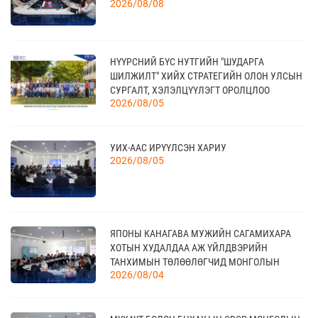
09 сар
2026/08/08
20
НҮҮРСНИЙ БҮС НУТГИЙН "ШУДАРГА
КАНАД УЛС - ТОРОНТО ХОТЫН БИЗНЕС АЯЛАЛ
ШИЛЖИЛТ" ХИЙХ СТРАТЕГИЙН ОЛОН УЛСЫН
09 сар
СУРГАЛТ, ХЭЛЭЛЦҮҮЛЭГТ ОРОЛЦЛОО
2026/08/05
21
УИХ-ААС ИРҮҮЛСЭН ХАРИУ
TEX+ VISION KOREA
10 сар
2026/08/05
04
“BAZAAR BERLIN 2026” ОЛОН УЛСЫН
ЯПОНЫ КАНАГАВА МУЖИЙН САГАМИХАРА
ҮЗЭСГЭЛЭН
11 сар
ХОТЫН ХУДАЛДАА АЖ ҮЙЛДВЭРИЙН
ТАНХИМЫН ТӨЛӨӨЛӨГЧИД МОНГОЛЫН
2026/08/04
ҮНДЭСНИЙ ХУДАЛДАА АЖ ҮЙЛДВЭРИЙН
ТАНХИМД ЗОЧЛОВ
КАНАД УЛСАД ЗОХИОН БАЙГУУЛАГДАХ
23
CANADIAN WESTERN AGRIBITION ХӨДӨӨ АЖ
11 сар