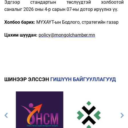
Эдгээр стандартын төслүүдтэй холбоотой
саналыг 2026 оны 4-р сарын 07-ны дотор ирүүлнэ үү.
Холбоо барих:
МҮХАҮТ-ын Бодлого, стратегийн газар
Цахим шуудан:
policy@mongolchamber.mn
ШИНЭЭР ЭЛССЭН
ГИШҮҮН БАЙГУУЛЛАГУУД