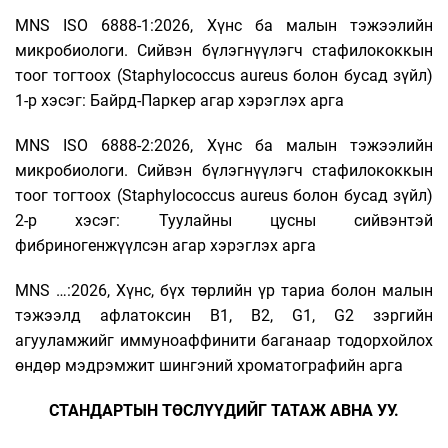
MNS ISO 6888-1:2026, Хүнс ба малын тэжээлийн
микробиологи. Сийвэн бүлэгнүүлэгч стафилококкын
тоог тогтоох (Staphylococcus aureus болон бусад зүйл)
1-р хэсэг: Байрд-Паркер агар хэрэглэх арга
MNS ISO 6888-2:2026, Хүнс ба малын тэжээлийн
микробиологи. Сийвэн бүлэгнүүлэгч стафилококкын
тоог тогтоох (Staphylococcus aureus болон бусад зүйл)
2-р хэсэг: Туулайны цусны сийвэнтэй
фибриногенжүүлсэн агар хэрэглэх арга
MNS …:2026, Хүнс, бүх төрлийн үр тариа болон малын
тэжээлд афлатоксин B1, B2, G1, G2 зэргийн
агууламжийг иммуноаффинити баганаар тодорхойлох
өндөр мэдрэмжит шингэний хроматографийн арга
СТАНДАРТЫН ТӨСЛҮҮДИЙГ ТАТАЖ АВНА УУ.