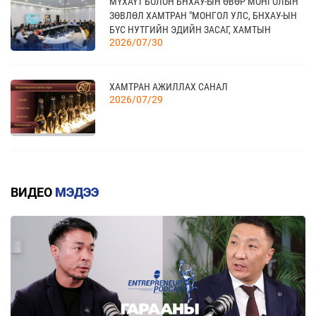
МҮХАҮТ БОЛОН БНХАУ-ЫН ӨВӨР МОНГОЛЫН
АХУЙН САЛБАРЫН ҮЗЭСГЭЛЭН
ЗӨВЛӨЛ ХАМТРАН "МОНГОЛ УЛС, БНХАУ-ЫН
БҮС НУТГИЙН ЭДИЙН ЗАСАГ, ХАМТЫН
2026/07/30
АЖИЛЛАГААНЫ УУЛЗАЛТ"-ЫГ ЗОХИОН
БАЙГУУЛЛАА
ХАМТРАН АЖИЛЛАХ САНАЛ
2026/07/29
ГАРАЛ ҮҮСЛИЙН ДҮРМИЙН ДЭЛГЭРЭНГҮЙ
2026/07/20
ВИДЕО
МЭДЭЭ
КВОТТОЙ БОЛОН БУУРУУЛСАН ТАРИФТАЙ
БАРААНЫ ЖАГСААЛТ
2026/07/20