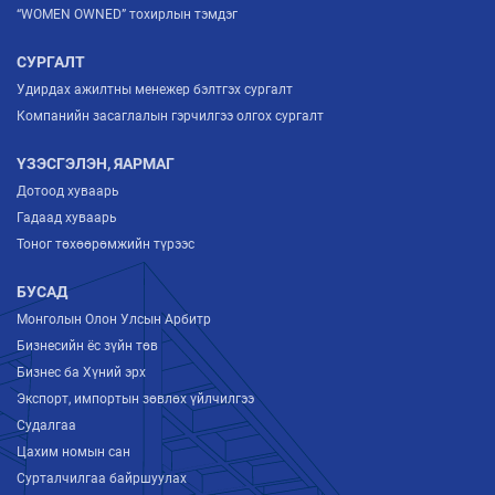
“WOMEN OWNED” тохирлын тэмдэг
СУРГАЛТ
Удирдах ажилтны менежер бэлтгэх сургалт
Компанийн засаглалын гэрчилгээ олгох сургалт
ҮЗЭСГЭЛЭН, ЯАРМАГ
Дотоод хуваарь
Гадаад хуваарь
Тоног төхөөрөмжийн түрээс
БУСАД
Монголын Олон Улсын Арбитр
Бизнесийн ёс зүйн төв
Бизнес ба Хүний эрх
Экспорт, импортын зөвлөх үйлчилгээ
Судалгаа
Цахим номын сан
Сурталчилгаа байршуулах