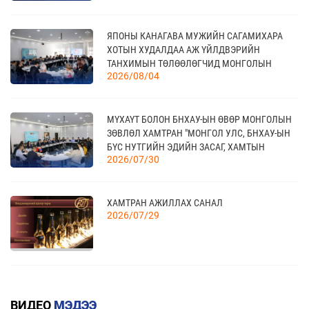
04
“BAZAAR BERLIN 2026” ОЛОН УЛСЫН
ЯПОНЫ КАНАГАВА МУЖИЙН САГАМИХАРА
ҮЗЭСГЭЛЭН
11 сар
ХОТЫН ХУДАЛДАА АЖ ҮЙЛДВЭРИЙН
ТАНХИМЫН ТӨЛӨӨЛӨГЧИД МОНГОЛЫН
2026/08/04
ҮНДЭСНИЙ ХУДАЛДАА АЖ ҮЙЛДВЭРИЙН
ТАНХИМД ЗОЧЛОВ
КАНАД УЛСАД ЗОХИОН БАЙГУУЛАГДАХ
23
CANADIAN WESTERN AGRIBITION ХӨДӨӨ АЖ
11 сар
МҮХАҮТ БОЛОН БНХАУ-ЫН ӨВӨР МОНГОЛЫН
АХУЙН САЛБАРЫН ҮЗЭСГЭЛЭН
ЗӨВЛӨЛ ХАМТРАН "МОНГОЛ УЛС, БНХАУ-ЫН
БҮС НУТГИЙН ЭДИЙН ЗАСАГ, ХАМТЫН
2026/07/30
АЖИЛЛАГААНЫ УУЛЗАЛТ"-ЫГ ЗОХИОН
БАЙГУУЛЛАА
ХАМТРАН АЖИЛЛАХ САНАЛ
2026/07/29
ГАРАЛ ҮҮСЛИЙН ДҮРМИЙН ДЭЛГЭРЭНГҮЙ
2026/07/20
ВИДЕО
МЭДЭЭ