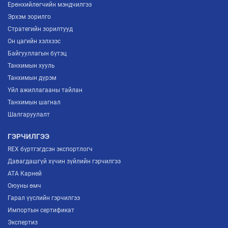
Ерөнхийлөгчийн мэндчилгээ
Эрхэм зорилго
Стратегийн зорилтууд
Он цагийн хэлхээс
Байгууллагын бүтэц
Танхимын хууль
Танхимын дүрэм
Үйл ажиллагааны тайлан
Танхимын шагнал
Шалгаруулалт
ГЭРЧИЛГЭЭ
REX бүртгэгдсэн экспортлогч
Давагдашгүй хүчин зүйлийн гэрчилгээ
ATA Карней
Оюуны өмч
Гарал үүслийн гэрчилгээ
Импортын сертификат
Экспертиз