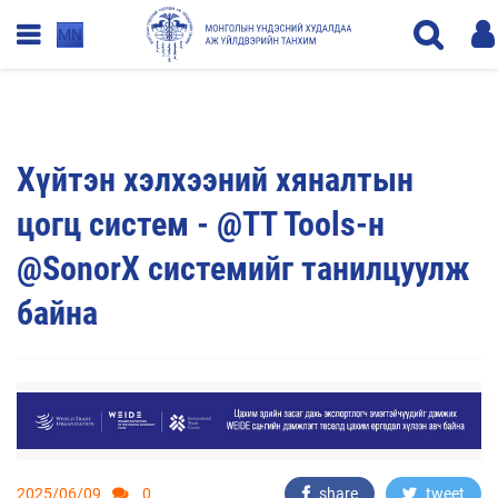
MN
Хүйтэн хэлхээний хяналтын
цогц систем - @TT Tools-н
@SonorX системийг танилцуулж
байна
2025/06/09
0
share
tweet