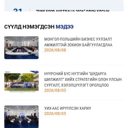
31
“FINE FOOD AUSTRALIA 2026” ОЛОН УЛСЫН
ХҮНСНИЙ САЛБАРЫН ҮЗЭСГЭЛЭН
08 сар
СҮҮЛД НЭМЭГДСЭН
МЭДЭЭ
МОНГОЛ-ПОЛЬШИЙН БИЗНЕС УУЛЗАЛТ
17
“УЛААНБААТАР ТҮНШЛЭЛ 2026” ХҮНСНИЙ
АМЖИЛТТАЙ ЗОХИОН БАЙГУУЛАГДЛАА
САЛБАРЫН ОЛОН УЛСЫН ҮЗЭСГЭЛЭН
09 сар
2026/08/08
20
НҮҮРСНИЙ БҮС НУТГИЙН "ШУДАРГА
КАНАД УЛС - ТОРОНТО ХОТЫН БИЗНЕС АЯЛАЛ
ШИЛЖИЛТ" ХИЙХ СТРАТЕГИЙН ОЛОН УЛСЫН
09 сар
СУРГАЛТ, ХЭЛЭЛЦҮҮЛЭГТ ОРОЛЦЛОО
2026/08/05
21
УИХ-ААС ИРҮҮЛСЭН ХАРИУ
TEX+ VISION KOREA
10 сар
2026/08/05