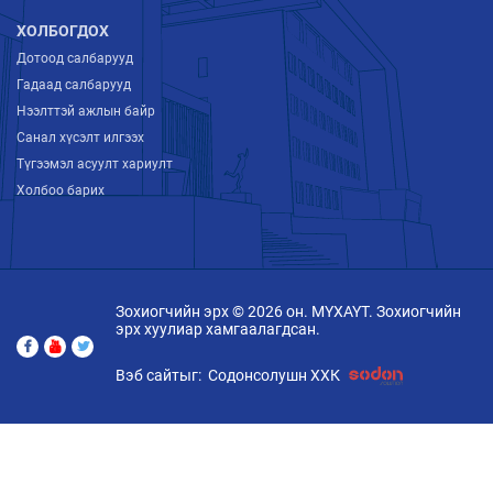
ХОЛБОГДОХ
Дотоод салбарууд
Гадаад салбарууд
Нээлттэй ажлын байр
Санал хүсэлт илгээх
Түгээмэл асуулт хариулт
Холбоо барих
Зохиогчийн эрх © 2026 он. МҮХАҮТ. Зохиогчийн
эрх хуулиар хамгаалагдсан.
Вэб сайтыг:
Содонсолушн ХХК