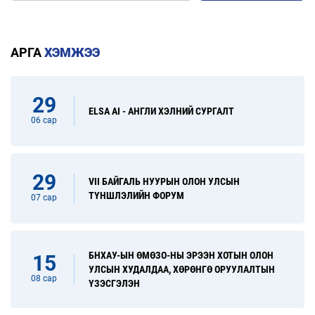
АРГА
ХЭМЖЭЭ
29
ELSA AI - АНГЛИ ХЭЛНИЙ СУРГАЛТ
06 сар
29
VII БАЙГАЛЬ НУУРЫН ОЛОН УЛСЫН
ТҮНШЛЭЛИЙН ФОРУМ
07 сар
БНХАУ-ЫН ӨМӨЗО-НЫ ЭРЭЭН ХОТЫН ОЛОН
15
УЛСЫН ХУДАЛДАА, ХӨРӨНГӨ ОРУУЛАЛТЫН
08 сар
ҮЗЭСГЭЛЭН