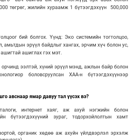
000 төгрөг, жилийн хураамж 1 бүтээгдэхүүн 500,000
олцоог бий болгох. Үүнд: Эко системийн тогтолцоо,
л, амьтдын эрүүл байдлыг хангах, эрчим хүч болон ус,
 ашигтай ашиглах гэх мэт.
 орчинд ээлтэй, хүний эрүүл мэнд, ажлын байр болон
нологиор боловсруулсан ХАА-н бүтээгдэхүүнээр
ошго авснаар ямар давуу тал үүсэх вэ?
аталоги, интернет хаяг, аж ахуй нэгжийн болон
йн бүтээгдэхүүний зураг, тодорхойлолтын хамт
вортой, органик хөдөө аж ахуйн үйлдвэрлэл эрхэлж
риуцлага)