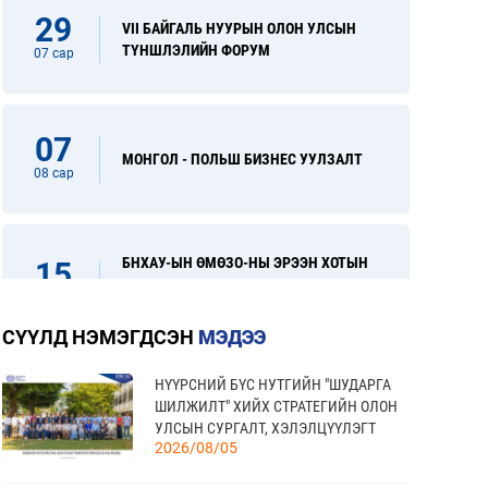
29
VII БАЙГАЛЬ НУУРЫН ОЛОН УЛСЫН
ТҮНШЛЭЛИЙН ФОРУМ
07 сар
07
МОНГОЛ - ПОЛЬШ БИЗНЕС УУЛЗАЛТ
08 сар
БНХАУ-ЫН ӨМӨЗО-НЫ ЭРЭЭН ХОТЫН
15
ОЛОН УЛСЫН ХУДАЛДАА, ХӨРӨНГӨ
08 сар
ОРУУЛАЛТЫН ҮЗЭСГЭЛЭН
СҮҮЛД НЭМЭГДСЭН
МЭДЭЭ
НҮҮРСНИЙ БҮС НУТГИЙН "ШУДАРГА
“FINE FOOD AUSTRALIA 2026” ОЛОН
31
ШИЛЖИЛТ" ХИЙХ СТРАТЕГИЙН ОЛОН
УЛСЫН ХҮНСНИЙ САЛБАРЫН
УЛСЫН СУРГАЛТ, ХЭЛЭЛЦҮҮЛЭГТ
08 сар
ҮЗЭСГЭЛЭН
2026/08/05
ОРОЛЦЛОО