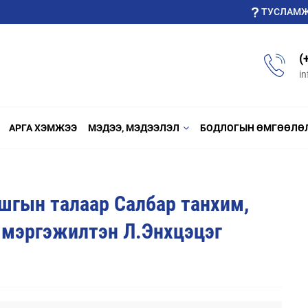
ТУСЛАМ
(
i
АРГА ХЭМЖЭЭ
МЭДЭЭ, МЭДЭЭЛЭЛ
БОДЛОГЫН ӨМГӨӨЛӨ
шгын талаар Салбар танхим,
 мэргэжилтэн Л.Энхцэцэг