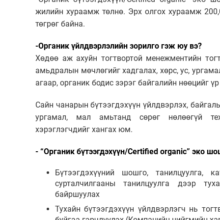
жилийн хураамж төлнө. Эрх олгох хураамж 200,
төгрөг байна.
-Органик үйлдвэрлэлийн зорилго гэж юу вэ?
Хөдөө аж ахуйн тогтвортой менежментийн тогт
амьдралын мөчлөгийг хадгалах, хөрс, ус, ургама
агаар, органик бодис зэрэг байгалийн нөөцийг үр
Сайн чанарын бүтээгдэхүүн үйлдвэрлэх, байгаль
ургамал, мал амьтанд сөрөг нөлөөгүй тех
хэрэглэгчдийг хангах юм.
- “Органик бүтээгдэхүүн/Certified organic” эко ш
Бүтээгдэхүүний шошго, танилцуулга, к
сурталчилгааны танилцуулга дээр туха
байршуулах
Тухайн бүтээгдэхүүн үйлдвэрлэгч нь тогт
буйгаа гэрчлүүлэх (Компанийн нийгмийн ха