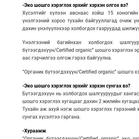
-Эко шошго хэрэглэх эрхийг хэрхэн олгох вэ?
Хүсэлтийг хүлээн авснаас хойш 15 хоногий
үнэлгээний хороо тухайн байгууллагад очиж ү
дахин үнэлүүлэхээр холбогдох газруудад шилжү
Үнэлгээний багийнхан холбогдох шалгуу
бүтээгдэхүүн/Certified organic” шошго хэрэглэ
аас гэрчилгээ олгож гэрээ байгуулна.
“Органик бүтээгдэхүүн/Certified organic” шошго 
-Эко шошго хэрэглэх эрхийг хэрхэн сунгах вэ?
Бүтээгдэхүүн нь холбогдох шалгууруудыг ханга
шошго хэрэглэх хугацааг дахин 2 жилийн хугацаа
Тухайн аж ахуй нэгж шошго хэрэглэх гэрээний 
сунгах хүсэлтээ гаргана.
-Хураамж
“Органик бүтээгдэхүүн/Certified organic” эк