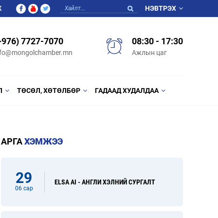
Ж
НЭВТРЭХ
+976) 7727-7070
08:30 - 17:30
nfo@mongolchamber.mn
Ажлын цаг
Л
ТӨСӨЛ, ХӨТӨЛБӨР
ГАДААД ХУДАЛДАА
АРГА
ХЭМЖЭЭ
29
ELSA AI - АНГЛИ ХЭЛНИЙ СУРГАЛТ
06 сар