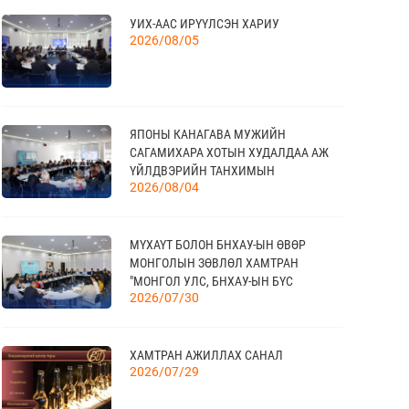
УИХ-ААС ИРҮҮЛСЭН ХАРИУ
“УЛААНБААТАР ТҮНШЛЭЛ 2026”
17
2026/08/05
ХҮНСНИЙ САЛБАРЫН ОЛОН УЛСЫН
09 сар
ҮЗЭСГЭЛЭН
ЯПОНЫ КАНАГАВА МУЖИЙН
18
САГАМИХАРА ХОТЫН ХУДАЛДАА АЖ
МОНГОЛЫН АРБИТРЫН ӨДӨР - 2026
09 сар
ҮЙЛДВЭРИЙН ТАНХИМЫН
2026/08/04
ТӨЛӨӨЛӨГЧИД МОНГОЛЫН
ҮНДЭСНИЙ ХУДАЛДАА АЖ
ҮЙЛДВЭРИЙН ТАНХИМД ЗОЧЛОВ
20
МҮХАҮТ БОЛОН БНХАУ-ЫН ӨВӨР
КАНАД УЛС - ТОРОНТО ХОТЫН БИЗНЕС
МОНГОЛЫН ЗӨВЛӨЛ ХАМТРАН
АЯЛАЛ
09 сар
"МОНГОЛ УЛС, БНХАУ-ЫН БҮС
2026/07/30
НУТГИЙН ЭДИЙН ЗАСАГ, ХАМТЫН
АЖИЛЛАГААНЫ УУЛЗАЛТ"-ЫГ ЗОХИОН
БАЙГУУЛЛАА
21
TEX+ VISION KOREA
ХАМТРАН АЖИЛЛАХ САНАЛ
10 сар
2026/07/29