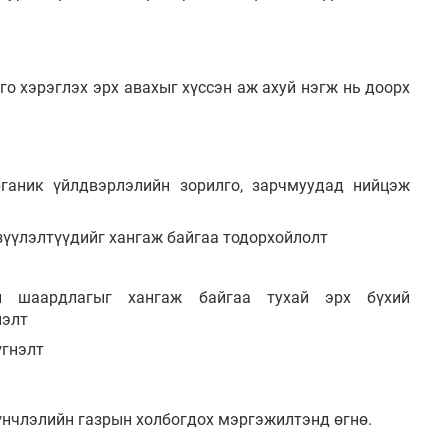
шго хэрэглэх эрх авахыг хүссэн аж ахуй нэгж нь доорх
рганик үйлдвэрлэлийн зорилго, зарчмуудад нийцэж
зүүлэлтүүдийг хангаж байгаа тодорхойлолт
ын шаардлагыг хангаж байгаа тухай эрх бүхий
нэлт
үгнэлт
нчлэлийн газрын холбогдох мэргэжилтэнд өгнө.