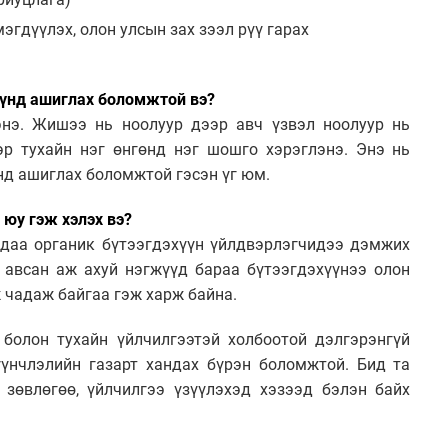
гдүүлэх, олон улсын зах зээл рүү гарах
хүүнд ашиглах боломжтой вэ?
энэ. Жишээ нь ноолуур дээр авч үзвэл ноолуур нь
эр тухайн нэг өнгөнд нэг шошго хэрэглэнэ. Энэ нь
үнд ашиглах боломжтой гэсэн үг юм.
 юу гэж хэлэх вэ?
даа органик бүтээгдэхүүн үйлдвэрлэгчидээ дэмжих
авсан аж ахуй нэгжүүд бараа бүтээгдэхүүнээ олон
 чадаж байгаа гэж харж байна.
го болон тухайн үйлчилгээтэй холбоотой дэлгэрэнгүй
үнчлэлийн газарт хандах бүрэн боломжтой. Бид та
зөвлөгөө, үйлчилгээ үзүүлэхэд хэзээд бэлэн байх