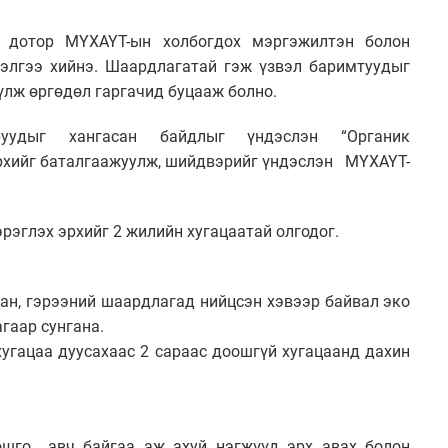
н дотор МҮХАҮТ-ын холбогдох мэргэжилтэн болон
нэлгээ хийнэ. Шаардлагатай гэж үзвэл баримтуудыг
үлж өргөдөл гаргачид буцааж болно.
руудыг хангасан байдлыг үндэслэн “Органик
х эрхийг баталгаажуулж, шийдвэрийг үндэслэн МҮХАҮТ-
хэрэглэх эрхийг 2 жилийн хугацаатай олгодог.
сан, гэрээний шаардлагад нийцсэн хэвээр байвал эко
гаар сунгана.
хугацаа дуусахаас 2 сараас доошгүй хугацаанд дахин
о шошго авч байгаа аж ахуй нэгжүүд эрх авах болон