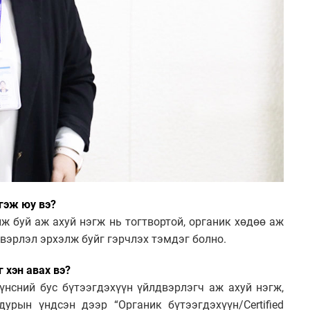
 гэж юу вэ?
ж буй аж ахуй нэгж нь тогтвортой, органик хөдөө аж
двэрлэл эрхэлж буйг гэрчлэх тэмдэг болно.
г хэн авах вэ?
хүнсний бус бүтээгдэхүүн үйлдвэрлэгч аж ахуй нэгж,
дурын үндсэн дээр “Органик бүтээгдэхүүн/Certified