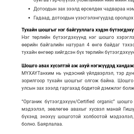
Дотоодын зах зээлд өрсөлдөх чадвараа нэмэ
Гадаад, дотоодын үзэсгэлэнгүүдэд оролцох
Тухайн шошгыг нэг байгууллага хэдэн бүтээгдэ
Нэг төрлийн бүтээгдэхүүнд нэг шошго хэрэгл
өөрийн байгалийн натурал 4 өнгө байдаг тэхэ
тухайн өнгөөр хийгдсэн бүх төрлийн бүтээгдэхү
Шошго авах хүсэлтэй аж ахуй нэгжүүдэд хандаж
МҮХАҮТанхим нь үндэсний үйлдвэрлэл, тэр дун
зорилгоор тухайн шошгыг олгож байна. Шошго 
улсын зах зээлд гаргахад бодитой дэмжлэг болж
“Органик бүтээгдэхүүн/Certified organic” шош
мэдээлэл, зөвлөгөө авахыг хүсвэл манай Гишү
бүхэнд энэхүү шошготой холбоотой мэдээлэл, 
болно. Баярлалаа.