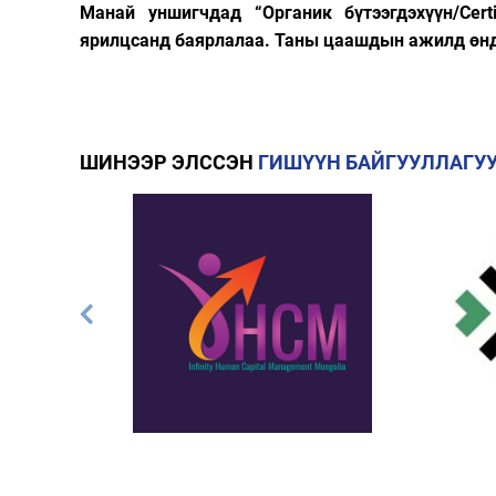
Манай уншигчдад “Органик бүтээгдэхүүн/Cert
ярилцсанд баярлалаа. Таны цаашдын ажилд өнд
ШИНЭЭР ЭЛССЭН
ГИШҮҮН БАЙГУУЛЛАГУ