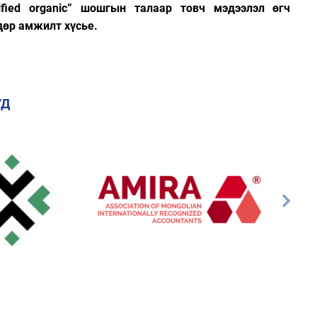
ified organic” шошгын талаар товч мэдээлэл өгч
өр амжилт хүсье.
УД