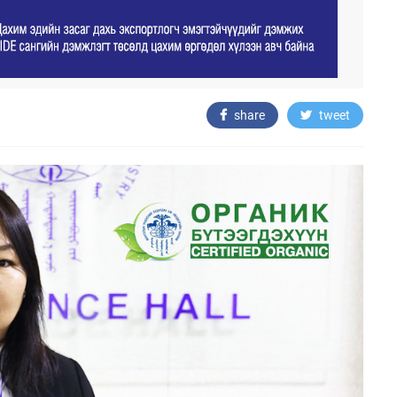
share
tweet