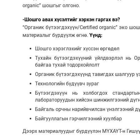
organic” шошгыг олгоно.
-Шошго авах хүсэлтийг хэрхэн гаргах вэ?
“Органик бүтээгдэхүүн/Certified organic” эко шо
материалыг бүрдүүлж өгнө.
Үүнд:
Шошго хэрэглэхийг хүссэн өргөдөл
Тухайн бүтээгдэхүүний үйлдвэрлэл нь О
байгаа тухай тодорхойлолт
Органик бүтээгдэхүүнд тавигдах шалгуур ү
Технологийн бүдүүвч зураг
Бүтээгдэхүүн нь холбогдох стандарт
лабораторуудын хийсэн шинжилгээний дүг
Байгаль орчны нарийвчилсан үнэлгээний д
Байгууллагын гэрчилгээний хуулбар
Дээрх материалуудыг бүрдүүлэн МҮХАҮТ-н Гишүү