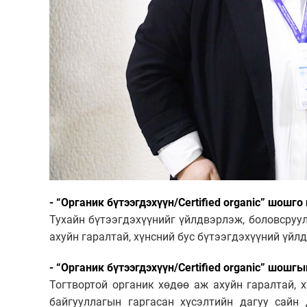
- “Органик бүтээгдэхүүн/Certified organic” шошго
Тухайн бүтээгдэхүүнийг үйлдвэрлэж, боловсруул
ахуйн гаралтай, хүнсний бус бүтээгдэхүүний үйл
- “Органик бүтээгдэхүүн/Certified organic” шошгы
Тогтвортой органик хөдөө аж ахуйн гаралтай, 
байгууллагын гаргасан хүсэлтийн дагуу сайн 