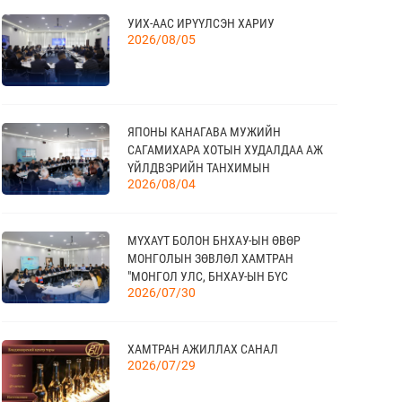
УИХ-ААС ИРҮҮЛСЭН ХАРИУ
“УЛААНБААТАР ТҮНШЛЭЛ 2026”
17
2026/08/05
ХҮНСНИЙ САЛБАРЫН ОЛОН УЛСЫН
09 сар
ҮЗЭСГЭЛЭН
ЯПОНЫ КАНАГАВА МУЖИЙН
18
САГАМИХАРА ХОТЫН ХУДАЛДАА АЖ
МОНГОЛЫН АРБИТРЫН ӨДӨР - 2026
09 сар
ҮЙЛДВЭРИЙН ТАНХИМЫН
2026/08/04
ТӨЛӨӨЛӨГЧИД МОНГОЛЫН
ҮНДЭСНИЙ ХУДАЛДАА АЖ
ҮЙЛДВЭРИЙН ТАНХИМД ЗОЧЛОВ
20
МҮХАҮТ БОЛОН БНХАУ-ЫН ӨВӨР
КАНАД УЛС - ТОРОНТО ХОТЫН БИЗНЕС
МОНГОЛЫН ЗӨВЛӨЛ ХАМТРАН
АЯЛАЛ
09 сар
"МОНГОЛ УЛС, БНХАУ-ЫН БҮС
2026/07/30
НУТГИЙН ЭДИЙН ЗАСАГ, ХАМТЫН
АЖИЛЛАГААНЫ УУЛЗАЛТ"-ЫГ ЗОХИОН
БАЙГУУЛЛАА
21
TEX+ VISION KOREA
ХАМТРАН АЖИЛЛАХ САНАЛ
10 сар
2026/07/29