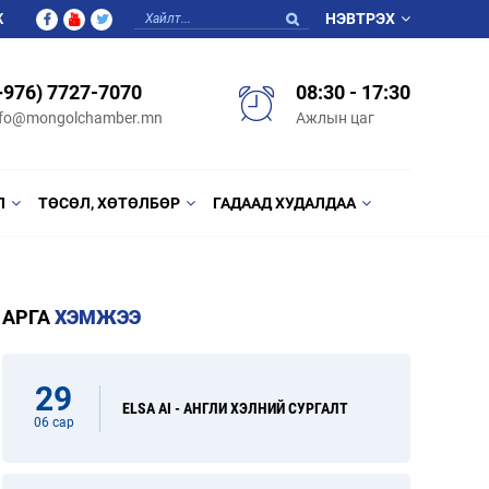
Ж
НЭВТРЭХ
+976) 7727-7070
08:30 - 17:30
nfo@mongolchamber.mn
Ажлын цаг
Л
ТӨСӨЛ, ХӨТӨЛБӨР
ГАДААД ХУДАЛДАА
АРГА
ХЭМЖЭЭ
29
ELSA AI - АНГЛИ ХЭЛНИЙ СУРГАЛТ
06 сар