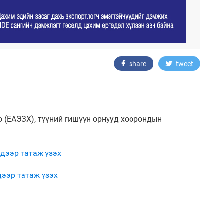
share
tweet
о (ЕАЭЗХ), түүний гишүүн орнууд хоорондын
 дээр татаж үзэх
дээр татаж үзэх