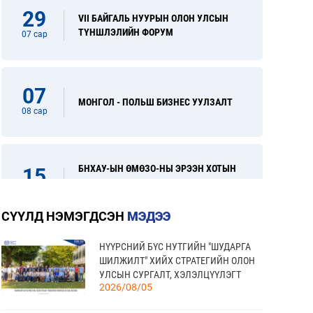
29
VII БАЙГАЛЬ НУУРЫН ОЛОН УЛСЫН
ТҮНШЛЭЛИЙН ФОРУМ
07 сар
07
МОНГОЛ - ПОЛЬШ БИЗНЕС УУЛЗАЛТ
08 сар
БНХАУ-ЫН ӨМӨЗО-НЫ ЭРЭЭН ХОТЫН
15
ОЛОН УЛСЫН ХУДАЛДАА, ХӨРӨНГӨ
08 сар
ОРУУЛАЛТЫН ҮЗЭСГЭЛЭН
СҮҮЛД НЭМЭГДСЭН
МЭДЭЭ
НҮҮРСНИЙ БҮС НУТГИЙН "ШУДАРГА
“FINE FOOD AUSTRALIA 2026” ОЛОН
31
ШИЛЖИЛТ" ХИЙХ СТРАТЕГИЙН ОЛОН
УЛСЫН ХҮНСНИЙ САЛБАРЫН
УЛСЫН СУРГАЛТ, ХЭЛЭЛЦҮҮЛЭГТ
08 сар
ҮЗЭСГЭЛЭН
2026/08/05
ОРОЛЦЛОО