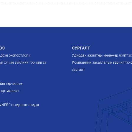
ЭЭ
СУРГАЛТ
гдсэн экспортлогч
Удирдах ажилтны менежер бэлтгэх
й хүчин зүйлийн гэрчилгээ
Компанийн засаглалын гэрчилгээ 
й
сургалт
ийн гэрчилгээ
сертификат
NED” тохирлын тэмдэг