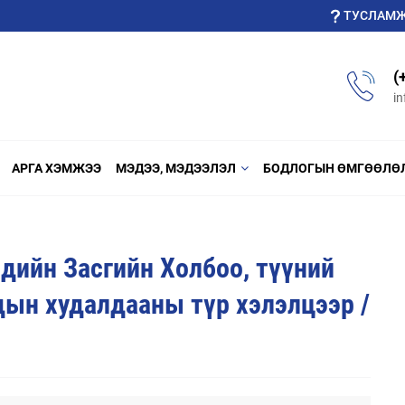
ТУСЛАМ
(
i
АРГА ХЭМЖЭЭ
МЭДЭЭ, МЭДЭЭЛЭЛ
БОДЛОГЫН ӨМГӨӨЛӨ
дийн Засгийн Холбоо, түүний
дын худалдааны түр хэлэлцээр /