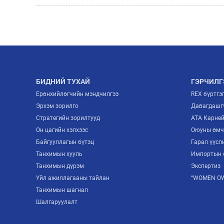
БИДНИЙ ТУХАЙ
ГЭРЧИЛГ
Ерөнхийлөгчийн мэндчилгээ
REX бүртгэ
Эрхэм зорилго
Давагдашгү
Стратегийн зорилтууд
ATA Карне
Он цагийн хэлхээс
Оюуны өмч
Байгууллагын бүтэц
Гарал үүсл
Танхимын хууль
Импортын 
Танхимын дүрэм
Экспертиз
Үйл ажиллагааны тайлан
“WOMEN OW
Танхимын шагнал
Шалгаруулалт