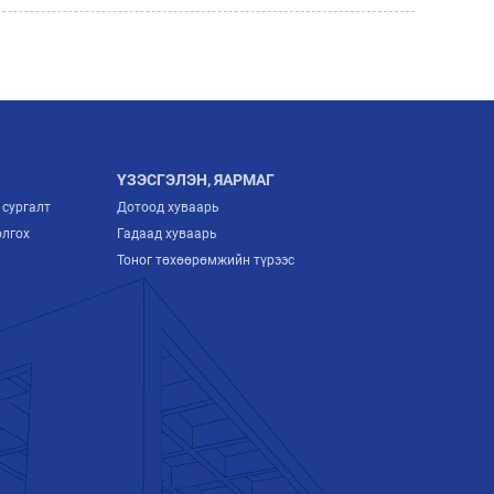
АЖ ҮЙЛДВЭРИЙН САЛБАРЫН
ИРЭЭДҮЙГ ТОДОРХОЙЛОХ “ITP FORUM-
2026” ЗОХИОН БАЙГУУЛАГДЛАА
2026/07/03
МОНГОЛЫН ҮНДЭСНИЙ
ҮЙЛДВЭРЛЭГЧИД ЕВРОПТ ГАРАХ
ҮЗЭСГЭЛЭН, ЯАРМАГ
ШИНЭ ГАРЦ НЭЭГДЛЭЭ
 сургалт
Дотоод хуваарь
2026/07/02
олгох
Гадаад хуваарь
Тоног төхөөрөмжийн түрээс