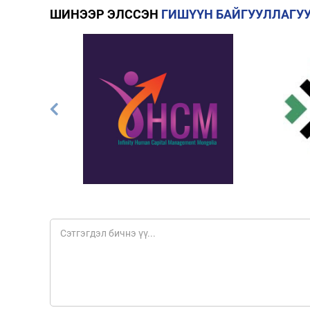
ШИНЭЭР ЭЛССЭН
ГИШҮҮН БАЙГУУЛЛАГУ