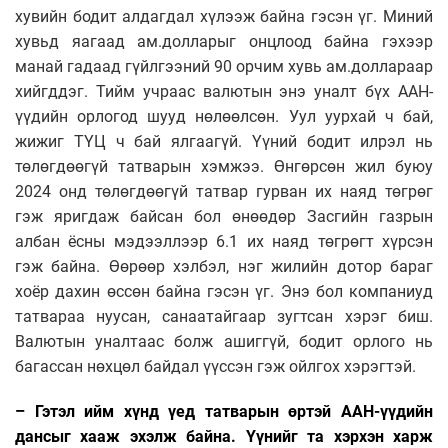
хувийн бодит алдагдал хүлээж байна гэсэн үг. Миний
хувьд яагаад ам.долларыг онцлоод байна гэхээр
манай гадаад гүйлгээний 90 орчим хувь ам.доллараар
хийгддэг. Тийм учраас валютын энэ уналт бүх ААН-
үүдийн орлогод шууд нөлөөлсөн. Уул уурхай ч бай,
жижиг ТҮЦ ч бай ялгаагүй. Үүний бодит илрэл нь
төлөгдөөгүй татварын хэмжээ. Өнгөрсөн жил буюу
2024 онд төлөгдөөгүй татвар гурван их наяд төгрөг
гэж яригдаж байсан бол өнөөдөр Засгийн газрын
албан ёсны мэдээллээр 6.1 их наяд төгрөгт хүрсэн
гэж байна. Өөрөөр хэлбэл, нэг жилийн дотор бараг
хоёр дахин өссөн байна гэсэн үг. Энэ бол компаниуд
татвараа нуусан, санаатайгаар зугтсан хэрэг биш.
Валютын уналтаас болж ашиггүй, бодит орлого нь
багассан нөхцөл байдал үүссэн гэж ойлгох хэрэгтэй.
– Гэтэл ийм хүнд үед татварын өртэй ААН-үүдийн
дансыг хааж эхэлж байна. Үүнийг та хэрхэн харж