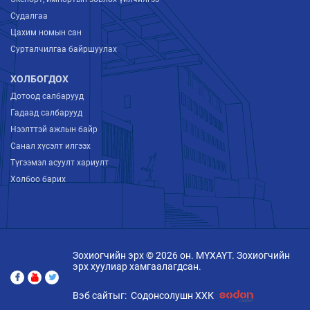
Судалгаа
Цахим номын сан
Сурталчилгаа байршуулах
ХОЛБОГДОХ
Дотоод салбарууд
Гадаад салбарууд
Нээлттэй ажлын байр
Санал хүсэлт илгээх
Түгээмэл асуулт хариулт
Холбоо барих
Зохиогчийн эрх © 2026 он. МҮХАҮТ. Зохиогчийн
эрх хуулиар хамгаалагдсан.
Вэб сайтыг:
Содонсолушн ХХК