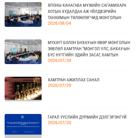
18
ЯПОНЫ КАНАГАВА МУЖИЙН САГАМИХАРА
МОНГОЛЫН АРБИТРЫН ӨДӨР - 2026
09 сар
ХОТЫН ХУДАЛДАА АЖ ҮЙЛДВЭРИЙН
ТАНХИМЫН ТӨЛӨӨЛӨГЧИД МОНГОЛЫН
2026/08/04
ҮНДЭСНИЙ ХУДАЛДАА АЖ ҮЙЛДВЭРИЙН
ТАНХИМД ЗОЧЛОВ
20
КАНАД УЛС - ТОРОНТО ХОТЫН БИЗНЕС АЯЛАЛ
МҮХАҮТ БОЛОН БНХАУ-ЫН ӨВӨР МОНГОЛЫН
09 сар
ЗӨВЛӨЛ ХАМТРАН "МОНГОЛ УЛС, БНХАУ-ЫН
БҮС НУТГИЙН ЭДИЙН ЗАСАГ, ХАМТЫН
2026/07/30
АЖИЛЛАГААНЫ УУЛЗАЛТ"-ЫГ ЗОХИОН
БАЙГУУЛЛАА
21
TEX+ VISION KOREA
10 сар
ХАМТРАН АЖИЛЛАХ САНАЛ
2026/07/29
04
“BAZAAR BERLIN 2026” ОЛОН УЛСЫН
ҮЗЭСГЭЛЭН
11 сар
ГАРАЛ ҮҮСЛИЙН ДҮРМИЙН ДЭЛГЭРЭНГҮЙ
2026/07/20
КАНАД УЛСАД ЗОХИОН БАЙГУУЛАГДАХ