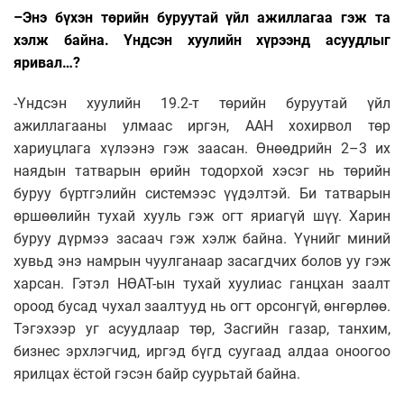
–Энэ бүхэн төрийн буруутай үйл ажиллагаа гэж та
хэлж байна. Үндсэн хуулийн хүрээнд асуудлыг
яривал…?
-Үндсэн хуулийн 19.2-т төрийн буруутай үйл
ажиллагааны улмаас иргэн, ААН хохирвол төр
хариуцлага хүлээнэ гэж заасан. Өнөөдрийн 2–3 их
наядын татварын өрийн тодорхой хэсэг нь төрийн
буруу бүртгэлийн системээс үүдэлтэй. Би татварын
өршөөлийн тухай хууль гэж огт яриагүй шүү. Харин
буруу дүрмээ засаач гэж хэлж байна. Үүнийг миний
хувьд энэ намрын чуулганаар засагдчих болов уу гэж
харсан. Гэтэл НӨАТ-ын тухай хуулиас ганцхан заалт
ороод бусад чухал заалтууд нь огт орсонгүй, өнгөрлөө.
Тэгэхээр уг асуудлаар төр, Засгийн газар, танхим,
бизнес эрхлэгчид, иргэд бүгд суугаад алдаа оноогоо
ярилцах ёстой гэсэн байр суурьтай байна.