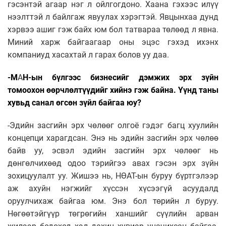
гэсэнтэй агаар нэг л ойлгогдоно. Хаана гэхээс илүү
нээлттэй л байлгаж явуулах хэрэгтэй. Явцынхаа дунд
хэрвээ ашиг гэж байх юм бол татвараа төлөөд л явна.
Миний харж байгаагаар оны эцэс гэхэд ихэнх
компаниуд хасахтай л гарах болов уу даа.
-М
А
Н-ын бүлгээс бизнесийг дэмжих эрх зүйн
томоохон өөрчлөлтүүдийг хийнэ гэж байна. Үүнд таны
хувьд санал өгсөн зүйл байгаа юу?
-Эдийн засгийн эрх чөлөөг олгоё гэдэг багц хуулийн
концепци харагдсан. Энэ нь эдийн засгийн эрх чөлөө
байв уу, эсвэл эдийн засгийн эрх чөлөөг нь
дөнгөлчихөөд одоо тэрийгээ авах гэсэн эрх зүйн
зохицуулалт уу. Жишээ нь, НӨАТ-ын буруу бүртгэлээр
аж ахуйн нэгжийг хүссэн хүсээгүй асуудалд
оруулчихаж байгаа юм. Энэ бол төрийн л буруу.
Нөгөөтэйгүүр төгрөгийн ханшийг сүүлийн арван