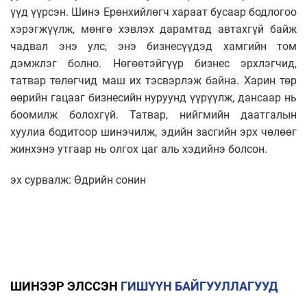
үүд үүрсэн. Шинэ Ерөнхийлөгч хараат бусаар бодлогоо
хэрэгжүүлж, мөнгө хэвлэх дарамтад автахгүй байж
чадвал энэ улс, энэ бизнесүүдэд хамгийн том
дэмжлэг болно. Нөгөөтэйгүүр бизнес эрхлэгчид,
татвар төлөгчид маш их тэсвэрлэж байна. Харин төр
өөрийн гацааг бизнесийн нуруунд үүрүүлж, дансаар нь
боомилж болохгүй. Татвар, нийгмийн даатгалын
хуулиа бодитоор шинэчилж, эдийн засгийн эрх чөлөөг
жинхэнэ утгаар нь олгох цаг аль хэдийнэ болсон.
эх сурвалж: Өдрийн сонин
ШИНЭЭР ЭЛССЭН
ГИШҮҮН БАЙГУУЛЛАГУУД