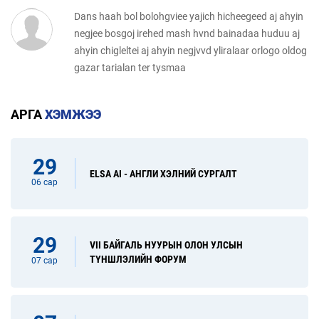
Dans haah bol bolohgviee yajich hicheegeed aj ahyin
negjee bosgoj irehed mash hvnd bainadaa huduu aj
ahyin chigleltei aj ahyin negjvvd yliralaar orlogo oldog
gazar tarialan ter tysmaa
АРГА
ХЭМЖЭЭ
29
ELSA AI - АНГЛИ ХЭЛНИЙ СУРГАЛТ
06 сар
29
VII БАЙГАЛЬ НУУРЫН ОЛОН УЛСЫН
ТҮНШЛЭЛИЙН ФОРУМ
07 сар