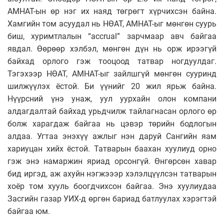
АМНАТ-ын өр нэг их наяд төгрөгт хүрчихсэн байна.
Хамгийн том асуудал нь НӨАТ, АМНАТ-ыг мөнгөн суурь
биш, хуримтлалын “ac­crual” зарчмаар авч байгаа
явдал. Өөрөөр хэлбэл, мөнгөн дүн нь орж ирээгүй
байхад орлого гэж тооцоод татвар ногдуулдаг.
Тэгэхээр НӨАТ, АМНАТ-ыг зайлшгүй мөнгөн сууринд
шилжүүлэх ёстой. Би үүнийг 20 жил ярьж байна.
Нүүрсний үнэ унаж, уул уурхайн олон компани
алдагдалтай байхад урьдчилж тайлагнасан орлого өр
болж харагдаж байгаа нь цэвэр төрийн бодлогын
алдаа. Угтаа энэхүү ажлыг нэн даруй Сангийн яам
хариуцан хийх ёстой. Татварын баахан хуулиуд орно
гэж энэ намаржин яриад орсонгүй. Өнгөрсөн хавар
бид иргэд, аж ахуйн нэгжэээр хэлэлцүүлсэн татварын
хоёр том хууль боогдчихсон байгаа. Энэ хуулиудаа
Засгийн газар УИХ-д өргөн бариад батлуулах хэрэгтэй
байгаа юм.