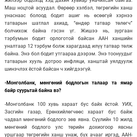
жилээр бодоход хэд дахин хувиар уначихсан байгаа.
Маш ноцтой асуудал. Өөрөөр хэлбэл, төгрөгийн ханш
унаснаас болоод бодит ашиг нь өсөөгүй хэрнээ
татварын шатлал ахиад, “өндөр татвар төлөгч”
болчихож байна гэсэн үг. Жишээ нь, зургаан
тэрбумын бодит орлоготой байсан ААН ханшийн
уналтаар 12 тэрбум болж харагдаад илүү татвар төлж
байна. Энэ бол бодит утгаараа дээрэм. Энэ тоонуудыг
татварын хууль дотроо инфляци, ханштай уялдуулж
шинэчлэх ёстой байсан ч хийгдээгүй.
-Монголбанк, мөнгөний бодлогын талаар та ямар
байр суурьтай байна вэ?
-Монголбанк 100 хувь хараат бус байх ёстой. УИХ,
Засгийн газар, Ерөнхийлөгчөөс хараат бус байж
чадвал мөнгөний бодлого зөв явна. Сүүлийн 10 жилд
мөнгөний бодлого улс төрийн дохиогоор явсны
уршгаар төгрөгийн ханш унаж, бүх ачааг иргэд, ААН-