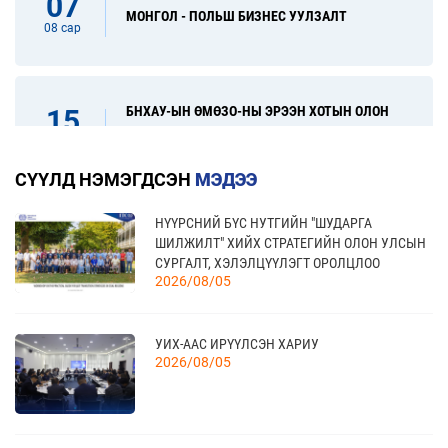
07
МОНГОЛ - ПОЛЬШ БИЗНЕС УУЛЗАЛТ
08 сар
БНХАУ-ЫН ӨМӨЗО-НЫ ЭРЭЭН ХОТЫН ОЛОН
15
УЛСЫН ХУДАЛДАА, ХӨРӨНГӨ ОРУУЛАЛТЫН
08 сар
ҮЗЭСГЭЛЭН
СҮҮЛД НЭМЭГДСЭН
МЭДЭЭ
НҮҮРСНИЙ БҮС НУТГИЙН "ШУДАРГА
31
“FINE FOOD AUSTRALIA 2026” ОЛОН УЛСЫН
ШИЛЖИЛТ" ХИЙХ СТРАТЕГИЙН ОЛОН УЛСЫН
ХҮНСНИЙ САЛБАРЫН ҮЗЭСГЭЛЭН
08 сар
СУРГАЛТ, ХЭЛЭЛЦҮҮЛЭГТ ОРОЛЦЛОО
2026/08/05
17
УИХ-ААС ИРҮҮЛСЭН ХАРИУ
“УЛААНБААТАР ТҮНШЛЭЛ 2026” ХҮНСНИЙ
2026/08/05
САЛБАРЫН ОЛОН УЛСЫН ҮЗЭСГЭЛЭН
09 сар