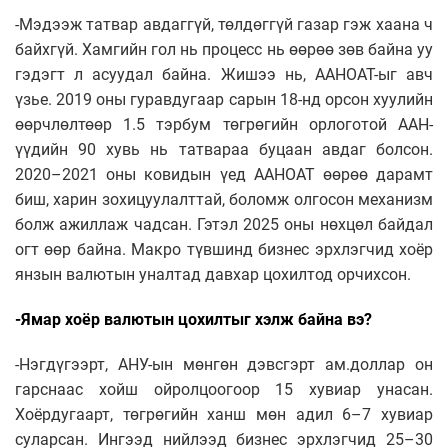
-Мэдээж татвар авдаггүй, төлдөггүй газар гэж хаана ч
байхгүй. Хамгийн гол нь процесс нь өөрөө зөв байна уу
гэдэгт л асуудал байна. Жишээ нь, ААНОАТ-ыг авч
үзье. 2019 оны гуравдугаар сарын 18-нд орсон хуулийн
өөрчлөлтөөр 1.5 тэрбум төгрөгийн орлоготой ААН-
үүдийн 90 хувь нь татвараа буцаан авдаг болсон.
2020–2021 оны ковидын үед ААНОАТ өөрөө дарамт
биш, харин зохицуулалттай, боломж олгосон механизм
болж ажиллаж чадсан. Гэтэл 2025 оны нөхцөл байдал
огт өөр байна. Макро түвшинд бизнес эрхлэгчид хоёр
янзын валютын уналтад давхар цохилтод орчихсон.
-Ямар хоёр валютын цохилтыг хэлж байна вэ?
-Нэгдүгээрт, АНУ-ын мөнгөн дэвсгэрт ам.доллар он
гарснаас хойш ойролцоогоор 15 хувиар унасан.
Хоёрдугаарт, төгрөгийн ханш мөн адил 6–7 хувиар
суларсан. Ингээд нийлээд бизнес эрхлэгчид 25–30