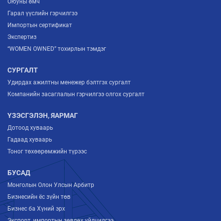
Оюуны өмч
Гарал үүслийн гэрчилгээ
Импортын сертификат
Экспертиз
“WOMEN OWNED” тохирлын тэмдэг
СУРГАЛТ
Удирдах ажилтны менежер бэлтгэх сургалт
Компанийн засаглалын гэрчилгээ олгох сургалт
ҮЗЭСГЭЛЭН, ЯАРМАГ
Дотоод хуваарь
Гадаад хуваарь
Тоног төхөөрөмжийн түрээс
БУСАД
Монголын Олон Улсын Арбитр
Бизнесийн ёс зүйн төв
Бизнес ба Хүний эрх
Экспорт, импортын зөвлөх үйлчилгээ