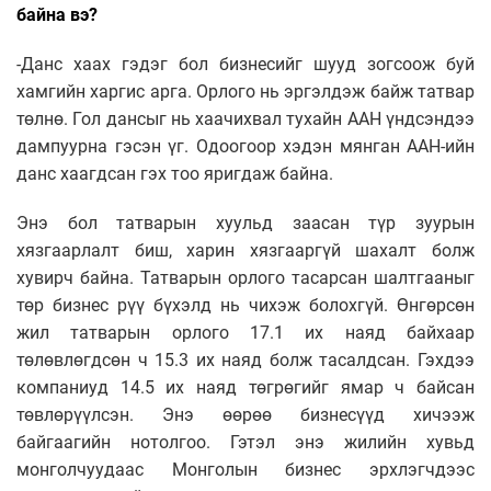
байна вэ?
-Данс хаах гэдэг бол бизнесийг шууд зогсоож буй
хамгийн харгис арга. Орлого нь эргэлдэж байж татвар
төлнө. Гол дансыг нь хаачихвал тухайн ААН үндсэндээ
дампуурна гэсэн үг. Одоогоор хэдэн мянган ААН-ийн
данс хаагдсан гэх тоо яригдаж байна.
Энэ бол татварын хуульд заасан түр зуурын
хязгаарлалт биш, харин хязгааргүй шахалт болж
хувирч байна. Татварын орлого тасарсан шалтгааныг
төр бизнес рүү бүхэлд нь чихэж болохгүй. Өнгөрсөн
жил татварын орлого 17.1 их наяд байхаар
төлөвлөгдсөн ч 15.3 их наяд болж тасалдсан. Гэхдээ
компаниуд 14.5 их наяд төгрөгийг ямар ч байсан
төвлөрүүлсэн. Энэ өөрөө бизнесүүд хичээж
байгаагийн нотолгоо. Гэтэл энэ жилийн хувьд
монголчуудаас Монголын бизнес эрхлэгчдээс