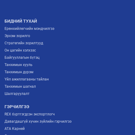
МОНГОЛЫН ҮНДЭСНИЙ ҮЙЛДВЭРЛЭГЧИД
ЕВРОПТ ГАРАХ ШИНЭ ГАРЦ НЭЭГДЛЭЭ
2026/07/02
БИДНИЙ ТУХАЙ
Ерөнхийлөгчийн мэндчилгээ
Эрхэм зорилго
Стратегийн зорилтууд
Он цагийн хэлхээс
Байгууллагын бүтэц
Танхимын хууль
Танхимын дүрэм
Үйл ажиллагааны тайлан
Танхимын шагнал
Шалгаруулалт
ГЭРЧИЛГЭЭ
REX бүртгэгдсэн экспортлогч
Давагдашгүй хүчин зүйлийн гэрчилгээ
ATA Карней