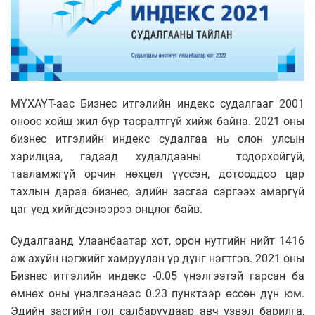
МҮХАҮТ-аас Бизнес итгэлийн индекс судалгааг 2001
оноос хойш жил бүр тасралтгүй хийж байна. 2021 оны
бизнес итгэлийн индекс судалгаа нь олон улсын
харилцаа, гадаад худалдааны тодорхойгүй,
тааламжгүй орчин нөхцөл үүссэн, дотооддоо цар
тахлын дараа бизнес, эдийн засгаа сэргээх амаргүй
цаг үед хийгдсэнээрээ онцлог байв.
Судалгаанд Улаанбаатар хот, орон нутгийн нийт 1416
аж ахуйн нэгжийг хамруулан үр дүнг нэгтгэв. 2021 оны
Бизнес итгэлийн индекс -0.05 үнэлгээтэй гарсан ба
өмнөх оны үнэлгээнээс 0.23 пунктээр өссөн дүн юм.
Эдийн засгийн гол салбаруудаар авч үзвэл барилга,