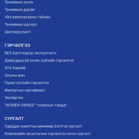
Танхимын хууль
Танхимын дүрэм
Үйл ажиллагааны тайлан
Танхимын шагнал
Шалгаруулалт
ГЭРЧИЛГЭЭ
REX бүртгэгдсэн экспортлогч
Давагдашгүй хүчин зүйлийн гэрчилгээ
ATA Карней
Оюуны өмч
Гарал үүслийн гэрчилгээ
Импортын сертификат
Экспертиз
“WOMEN OWNED” тохирлын тэмдэг
СУРГАЛТ
Удирдах ажилтны менежер бэлтгэх сургалт
Компанийн засаглалын гэрчилгээ олгох сургалт