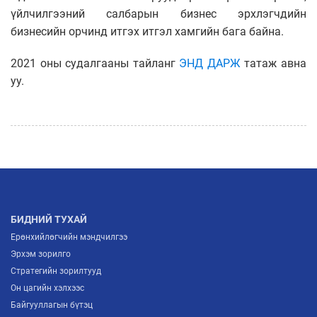
үйлчилгээний салбарын бизнес эрхлэгчдийн
бизнесийн орчинд итгэх итгэл хамгийн бага байна.
2021 оны судалгааны тайланг
ЭНД ДАРЖ
татаж авна
уу.
БИДНИЙ ТУХАЙ
Ерөнхийлөгчийн мэндчилгээ
Эрхэм зорилго
Стратегийн зорилтууд
Он цагийн хэлхээс
Байгууллагын бүтэц