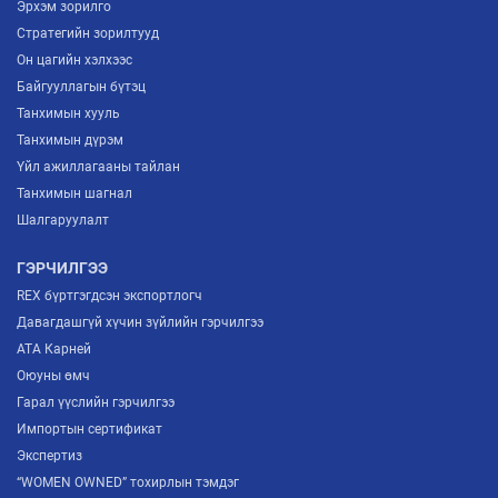
Эрхэм зорилго
Стратегийн зорилтууд
Он цагийн хэлхээс
Байгууллагын бүтэц
Танхимын хууль
Танхимын дүрэм
Үйл ажиллагааны тайлан
Танхимын шагнал
Шалгаруулалт
ГЭРЧИЛГЭЭ
REX бүртгэгдсэн экспортлогч
Давагдашгүй хүчин зүйлийн гэрчилгээ
ATA Карней
Оюуны өмч
Гарал үүслийн гэрчилгээ
Импортын сертификат
Экспертиз
“WOMEN OWNED” тохирлын тэмдэг