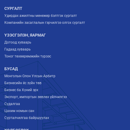
СУРГАЛТ
Удирдах ажилтны менежер бэлтгэх сургалт
Компанийн засаглалын гэрчилгээ олгох сургалт
ҮЗЭСГЭЛЭН, ЯАРМАГ
Дотоод хуваарь
Гадаад хуваарь
Тоног төхөөрөмжийн түрээс
БУСАД
Монголын Олон Улсын Арбитр
Бизнесийн ёс зүйн төв
Бизнес ба Хүний эрх
Экспорт, импортын зөвлөх үйлчилгээ
Судалгаа
Цахим номын сан
Сурталчилгаа байршуулах