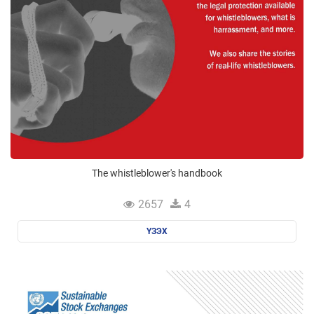
The whistleblower's handbook
2657
4
ҮЗЭХ