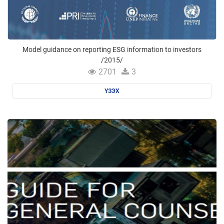
Model guidance on reporting ESG information to investors
/2015/
2701
3
ҮЗЭХ