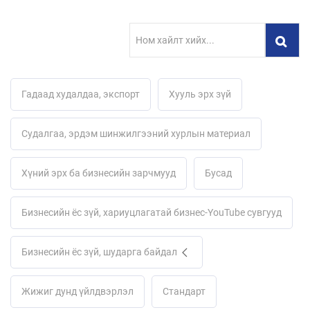
Гадаад худалдаа, экспорт
Хууль эрх зүй
Судалгаа, эрдэм шинжилгээний хурлын материал
Хүний эрх ба бизнесийн зарчмууд
Бусад
Бизнесийн ёс зүй, хариуцлагатай бизнес-YouTube cувгууд
Бизнесийн ёс зүй, шударга байдал
Жижиг дунд үйлдвэрлэл
Стандарт