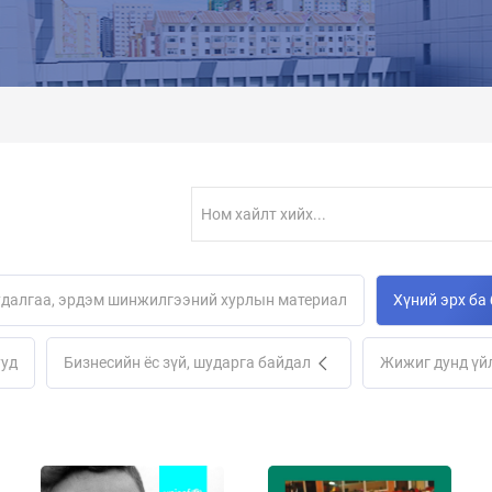
удалгаа, эрдэм шинжилгээний хурлын материал
Хүний эрх ба
ууд
Бизнесийн ёс зүй, шударга байдал
Жижиг дунд үй