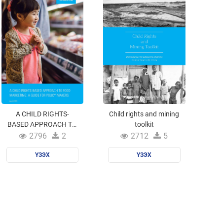
A CHILD RIGHTS-
Child rights and mining
BASED APPROACH TO
toolkit
FOOD MARKETING: A
2796
2
2712
5
GUIDE FOR POLICY
MAKERS
ҮЗЭХ
ҮЗЭХ