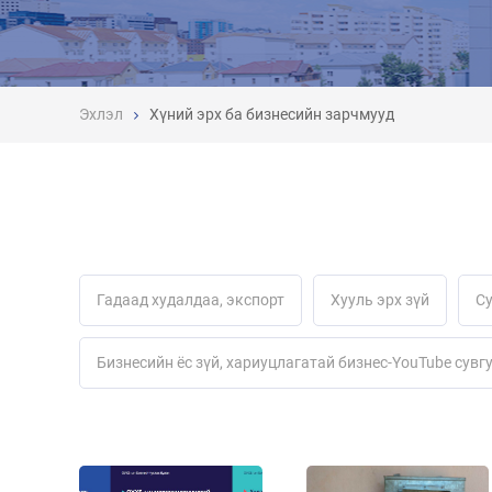
Эхлэл
Хүний эрх ба бизнесийн зарчмууд
Гадаад худалдаа, экспорт
Хууль эрх зүй
С
Бизнесийн ёс зүй, хариуцлагатай бизнес-YouTube cувг