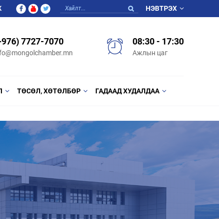
Ж
НЭВТРЭХ
+976) 7727-7070
08:30 - 17:30
nfo@mongolchamber.mn
Ажлын цаг
Л
ТӨСӨЛ, ХӨТӨЛБӨР
ГАДААД ХУДАЛДАА