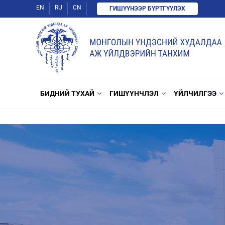
EN
RU
CN
ГИШҮҮНЭЭР БҮРТГҮҮЛЭХ
БИДНИЙ ТУХАЙ
ГИШҮҮНЧЛЭЛ
ҮЙЛЧИЛГЭЭ