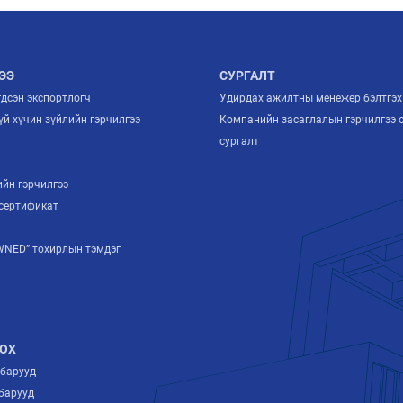
ЭЭ
СУРГАЛТ
гдсэн экспортлогч
Удирдах ажилтны менежер бэлтгэх
й хүчин зүйлийн гэрчилгээ
Компанийн засаглалын гэрчилгээ 
й
сургалт
ийн гэрчилгээ
сертификат
NED” тохирлын тэмдэг
ОХ
лбарууд
барууд