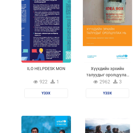
ILO HELPDESK MON
Хүүхдийн эрхийн
талуудыг оролцуулах
нь /Компаниудад
922
1
2962
3
зориулсан гарын
ҮЗЭХ
авлага/
ҮЗЭХ