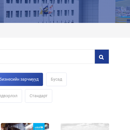
 бизнесийн зарчмууд
Бусад
лдвэрлэл
Стандарт