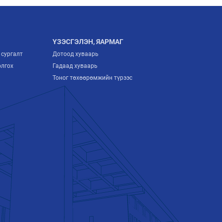
ҮЗЭСГЭЛЭН, ЯАРМАГ
 сургалт
Дотоод хуваарь
олгох
Гадаад хуваарь
Тоног төхөөрөмжийн түрээс