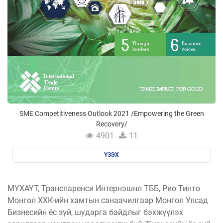
SME Competitiveness Outlook 2021 /Empowering the Green
Recovery/
4901
11
ҮЗЭХ
МҮХАҮТ, Транспаренси Интернэшнл ТББ, Рио Тинто
Монгол ХХК-ийн хамтын санаачилгаар Монгол Улсад
Бизнесийн ёс зүй, шударга байдлыг бэхжүүлэх