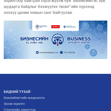
зорилгоор хамтран хэрэгжүүлж буй "Бизнесийн ёс зүй,
шударга байдлыг бэхжүүлэх төсөл"-ийн хүрээнд
энэхүү цахим номын санг байгуулав.
БИДНИЙ ТУХАЙ
Ерөнхийлөгчийн мэндчилгээ
Эрхэм зорилго
Стратегийн зорилтууд