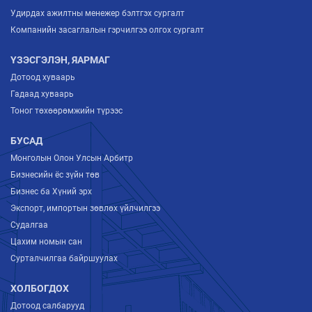
Удирдах ажилтны менежер бэлтгэх сургалт
Компанийн засаглалын гэрчилгээ олгох сургалт
ҮЗЭСГЭЛЭН, ЯАРМАГ
Дотоод хуваарь
Гадаад хуваарь
Тоног төхөөрөмжийн түрээс
БУСАД
Монголын Олон Улсын Арбитр
Бизнесийн ёс зүйн төв
Бизнес ба Хүний эрх
Экспорт, импортын зөвлөх үйлчилгээ
Судалгаа
Цахим номын сан
Сурталчилгаа байршуулах
ХОЛБОГДОХ
Дотоод салбарууд