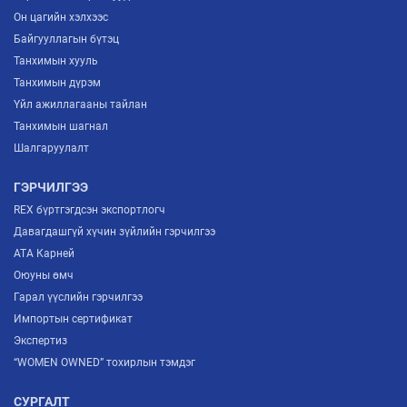
Он цагийн хэлхээс
Байгууллагын бүтэц
Танхимын хууль
Танхимын дүрэм
Үйл ажиллагааны тайлан
Танхимын шагнал
Шалгаруулалт
ГЭРЧИЛГЭЭ
REX бүртгэгдсэн экспортлогч
Давагдашгүй хүчин зүйлийн гэрчилгээ
ATA Карней
Оюуны өмч
Гарал үүслийн гэрчилгээ
Импортын сертификат
Экспертиз
“WOMEN OWNED” тохирлын тэмдэг
СУРГАЛТ