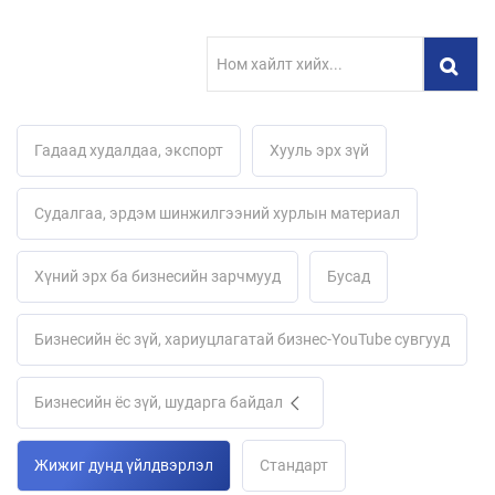
Гадаад худалдаа, экспорт
Хууль эрх зүй
Судалгаа, эрдэм шинжилгээний хурлын материал
Хүний эрх ба бизнесийн зарчмууд
Бусад
Бизнесийн ёс зүй, хариуцлагатай бизнес-YouTube cувгууд
Бизнесийн ёс зүй, шударга байдал
Жижиг дунд үйлдвэрлэл
Стандарт