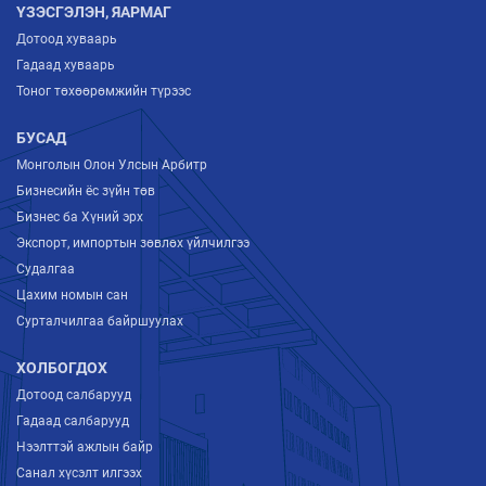
ҮЗЭСГЭЛЭН, ЯАРМАГ
Дотоод хуваарь
Гадаад хуваарь
Тоног төхөөрөмжийн түрээс
БУСАД
Монголын Олон Улсын Арбитр
Бизнесийн ёс зүйн төв
Бизнес ба Хүний эрх
Экспорт, импортын зөвлөх үйлчилгээ
Судалгаа
Цахим номын сан
Сурталчилгаа байршуулах
ХОЛБОГДОХ
Дотоод салбарууд
Гадаад салбарууд
Нээлттэй ажлын байр
Санал хүсэлт илгээх