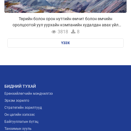
Төрийн болон орон нутгийн өмчит болон өмчийн
оролцоотой уул уурхайн компанийн худалдан авах үйл
ажиллагааны ил тод байдал
3818
8
ҮЗЭХ
БИДНИЙ ТУХАЙ
Ерөнхийлөгчийн мэндчилгээ
Эрхэм зорилго
Стратегийн зорилтууд
Он цагийн хэлхээс
Байгууллагын бүтэц
Танхимын хууль