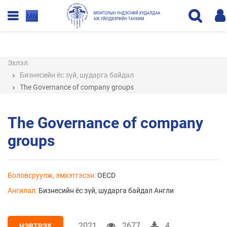
MN
Эхлэл
Бизнесийн ёс зүй, шударга байдал
The Governance of company groups
The Governance of company
groups
Боловсруулж, эмхэтгэсэн:
OECD
Ангилал:
Бизнесийн ёс зүй, шударга байдал
Англи
2021
2677
4
НЭВТРЭХ