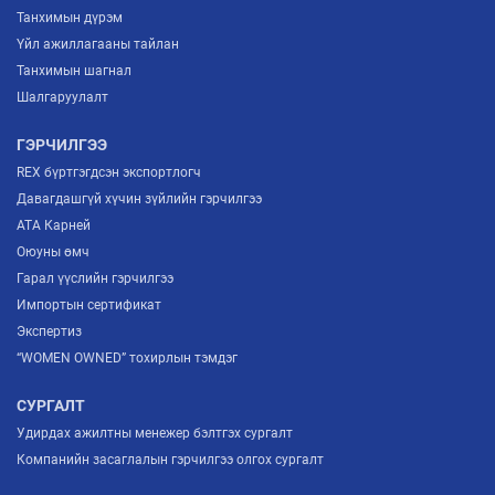
Танхимын дүрэм
Үйл ажиллагааны тайлан
Танхимын шагнал
Шалгаруулалт
ГЭРЧИЛГЭЭ
REX бүртгэгдсэн экспортлогч
Давагдашгүй хүчин зүйлийн гэрчилгээ
ATA Карней
Оюуны өмч
Гарал үүслийн гэрчилгээ
Импортын сертификат
Экспертиз
“WOMEN OWNED” тохирлын тэмдэг
СУРГАЛТ
Удирдах ажилтны менежер бэлтгэх сургалт
Компанийн засаглалын гэрчилгээ олгох сургалт