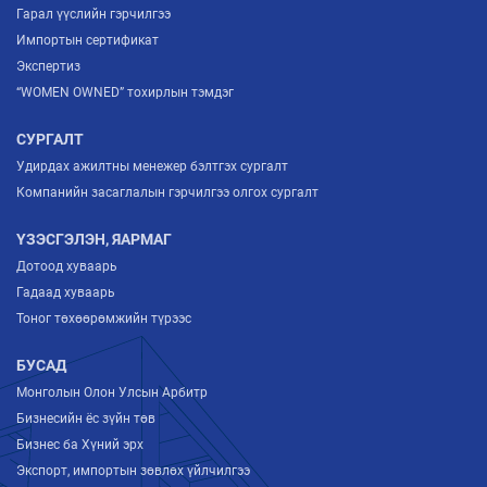
Гарал үүслийн гэрчилгээ
Импортын сертификат
Экспертиз
“WOMEN OWNED” тохирлын тэмдэг
СУРГАЛТ
Удирдах ажилтны менежер бэлтгэх сургалт
Компанийн засаглалын гэрчилгээ олгох сургалт
ҮЗЭСГЭЛЭН, ЯАРМАГ
Дотоод хуваарь
Гадаад хуваарь
Тоног төхөөрөмжийн түрээс
БУСАД
Монголын Олон Улсын Арбитр
Бизнесийн ёс зүйн төв
Бизнес ба Хүний эрх
Экспорт, импортын зөвлөх үйлчилгээ