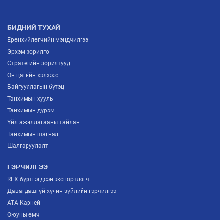
БИДНИЙ ТУХАЙ
Ерөнхийлөгчийн мэндчилгээ
Эрхэм зорилго
Стратегийн зорилтууд
Он цагийн хэлхээс
Байгууллагын бүтэц
Танхимын хууль
Танхимын дүрэм
Үйл ажиллагааны тайлан
Танхимын шагнал
Шалгаруулалт
ГЭРЧИЛГЭЭ
REX бүртгэгдсэн экспортлогч
Давагдашгүй хүчин зүйлийн гэрчилгээ
ATA Карней
Оюуны өмч