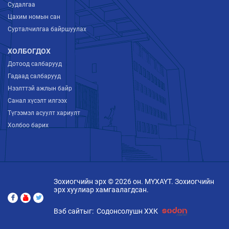
Судалгаа
Цахим номын сан
Сурталчилгаа байршуулах
ХОЛБОГДОХ
Дотоод салбарууд
Гадаад салбарууд
Нээлттэй ажлын байр
Санал хүсэлт илгээх
Түгээмэл асуулт хариулт
Холбоо барих
Зохиогчийн эрх © 2026 он. МҮХАҮТ. Зохиогчийн
эрх хуулиар хамгаалагдсан.
Вэб сайтыг:
Содонсолушн ХХК