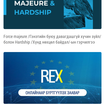
Force majeure /Гэнэтийн буюу давагдашгүй хүчин зүйл/
болон Hardship /Хүнд нөхцөл байдал/-ын гэрчилгээ