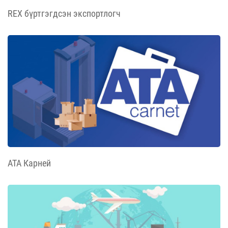
REX бүртгэгдсэн экспортлогч
АТА Карней